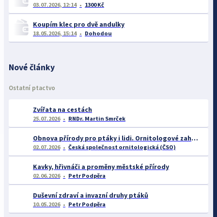
03.07.2026, 12:14
1300 Kč
Koupím klec pro dvě andulky
18.05.2026, 15:14
Dohodou
Nové články
Ostatní ptactvo
Zvířata na cestách
25.07.2026
RNDr. Martin Smrček
Obnova přírody pro ptáky i lidi. Ornitologové zahájili důležitý projekt pro rozvoj Střimické výsypky
02.07.2026
Česká společnost ornitologická (ČSO)
Kavky, hřivnáči a proměny městské přírody
02.06.2026
Petr Podpěra
Duševní zdraví a invazní druhy ptáků
10.05.2026
Petr Podpěra