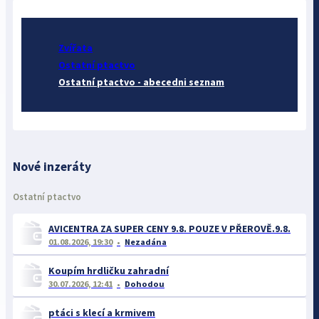
Zvířata
Ostatní ptactvo
Ostatní ptactvo - abecedni seznam
Nové inzeráty
Ostatní ptactvo
AVICENTRA ZA SUPER CENY 9.8. POUZE V PŘEROVĚ.9.8.
01.08.2026, 19:30
Nezadána
Koupím hrdličku zahradní
30.07.2026, 12:41
Dohodou
ptáci s klecí a krmivem