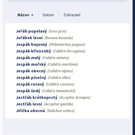
Název
Datum
Zobrazení
Jeřáb popelavý
(Grus grus)
Jeřábek lesní
(Bonasa bonasia)
Jespák bojovný
(Philomachus pugnax)
Jespák křivozobý
(Calidris ferruginea)
Jespák malý
(Calidris minuta)
Jespák mořský
(Calidris maritima)
Jespák obecný
(Calidris alpina)
Jespák písečný
(Calidris alba)
Jespák rezavý
(Calidris canutus)
Jespák šedý
(Calidris temminckii)
Jestřáb krátkoprstý
(Accipiter brevipes)
Jestřáb lesní
(Accipiter gentilis)
Jiřička obecná
(Delichon urbica)