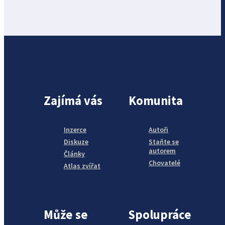
Zajímá vás
Komunita
Inzerce
Autoři
Diskuze
Staňte se
autorem
Články
Chovatelé
Atlas zvířat
Může se
Spolupráce