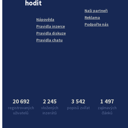
hodit
Naši partneři
Reklama
Nápověda
Podpořte nás
Pravidla inzerce
Pravidla diskuze
Pravidla chatu
20 692
2 245
3 542
1 497
registrovaných
vložených
popisů zvířat
zajímavých
uživatelů
inzerátů
článků