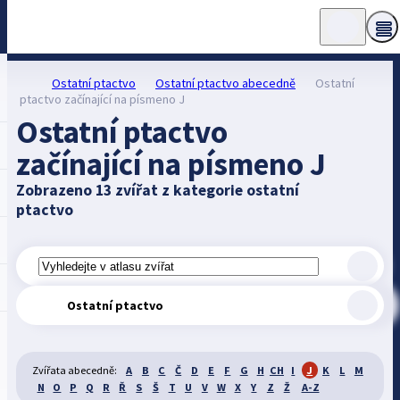
Ostatní ptactvo
Ostatní ptactvo abecedně
Ostatní
ptactvo začínající na písmeno J
Ostatní ptactvo
začínající na písmeno J
Zobrazeno 13 zvířat z kategorie ostatní
ptactvo
Ostatní ptactvo
Zvířata abecedně:
A
B
C
Č
D
E
F
G
H
CH
I
J
K
L
M
N
O
P
Q
R
Ř
S
Š
T
U
V
W
X
Y
Z
Ž
A-Z