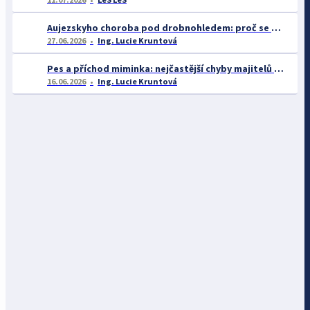
Aujezskyho choroba pod drobnohledem: proč se o ní nyní mluví více než dříve
27.06.2026
Ing. Lucie Kruntová
Pes a příchod miminka: nejčastější chyby majitelů a jak se jim vyhnout
16.06.2026
Ing. Lucie Kruntová