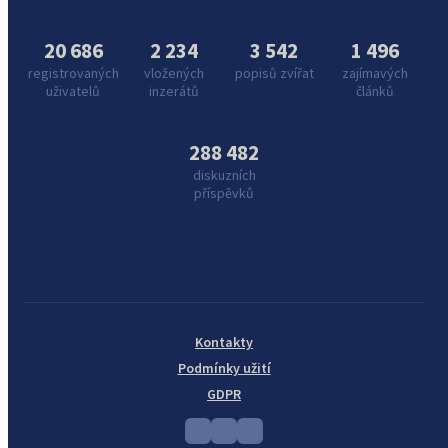
20 686
2 234
3 542
1 496
registrovaných
vložených
popisů zvířat
zajímavých
uživatelů
inzerátů
článků
288 482
diskuzních
příspěvků
Kontakty
Podmínky užití
GDPR