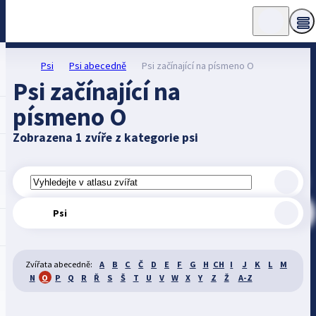
Psi
Psi abecedně
Psi začínající na písmeno O
Psi začínající na
písmeno O
Zobrazena 1 zvíře z kategorie psi
Psi
Zvířata abecedně:
A
B
C
Č
D
E
F
G
H
CH
I
J
K
L
M
N
O
P
Q
R
Ř
S
Š
T
U
V
W
X
Y
Z
Ž
A-Z