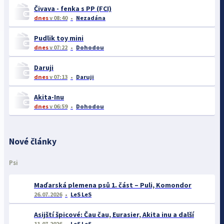
Čivava - fenka s PP (FCI)
dnes
v 08:40
Nezadána
Pudlik toy mini
dnes
v 07:22
Dohodou
Daruji
dnes
v 07:13
Daruji
Akita-Inu
dnes
v 06:59
Dohodou
Nové články
Psi
Maďarská plemena psů 1. část – Puli, Komondor
26.07.2026
LeS LeS
Asijští špicové: Čau čau, Eurasier, Akita inu a další
11.07.2026
LeS LeS