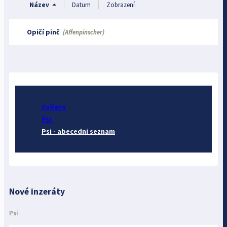
Název
Datum
Zobrazení
Opičí pinč
(Affenpinscher)
Zvířata
Psi
Psi - abecedni seznam
Nové inzeráty
Psi