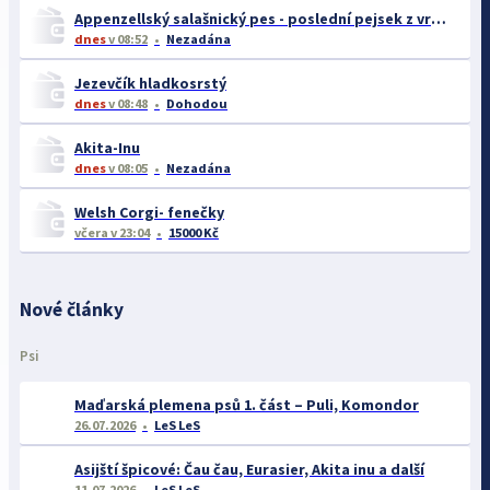
Appenzellský salašnický pes - poslední pejsek z vrhu B
dnes
v 08:52
Nezadána
Jezevčík hladkosrstý
dnes
v 08:48
Dohodou
Akita-Inu
dnes
v 08:05
Nezadána
Welsh Corgi- fenečky
včera
v 23:04
15000 Kč
Nové články
Psi
Maďarská plemena psů 1. část – Puli, Komondor
26.07.2026
LeS LeS
Asijští špicové: Čau čau, Eurasier, Akita inu a další
11.07.2026
LeS LeS