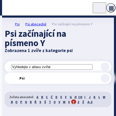
Psi
Psi abecedně
Psi začínající na písmeno Y
Psi začínající na
písmeno Y
Zobrazena 1 zvíře z kategorie psi
Psi
Zvířata abecedně:
A
B
C
Č
D
E
F
G
H
CH
I
J
K
L
M
N
O
P
Q
R
Ř
S
Š
T
U
V
W
X
Y
Z
Ž
A-Z