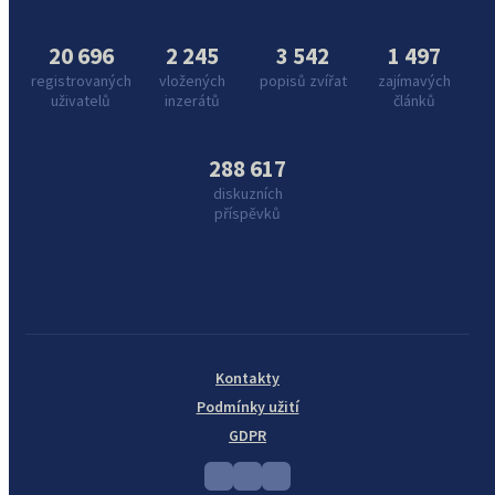
20 696
2 245
3 542
1 497
registrovaných
vložených
popisů zvířat
zajímavých
uživatelů
inzerátů
článků
288 617
diskuzních
příspěvků
Kontakty
Podmínky užití
GDPR