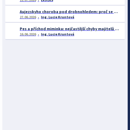
Aujezskyho choroba pod drobnohledem: proč se o ní nyní mluví více než dříve
27.06.2026
Ing. Lucie Kruntová
Pes a příchod miminka: nejčastější chyby majitelů a jak se jim vyhnout
16.06.2026
Ing. Lucie Kruntová