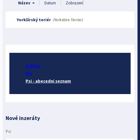
Název
Datum
Zobrazení
Yorkšírský teriér
(Yorkshire Terrier)
Zvířata
Psi
Psi - abecedni seznam
Nové inzeráty
Psi