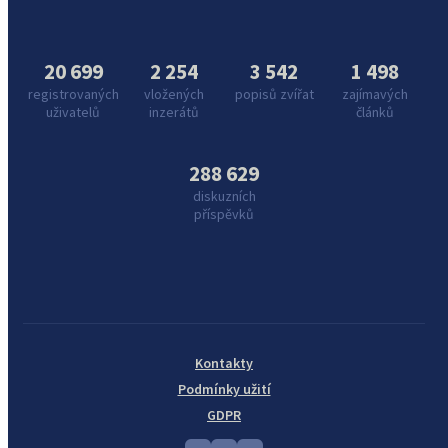
20 699
2 254
3 542
1 498
registrovaných
vložených
popisů zvířat
zajímavých
uživatelů
inzerátů
článků
288 629
diskuzních
příspěvků
Kontakty
Podmínky užití
GDPR