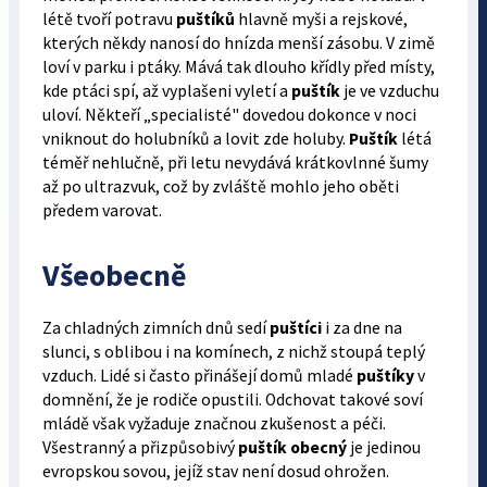
létě tvoří potravu
puštíků
hlavně myši a rejskové,
kterých někdy nanosí do hnízda menší zásobu. V zimě
loví v parku i ptáky. Mává tak dlouho křídly před místy,
kde ptáci spí, až vyplašeni vyletí a
puštík
je ve vzduchu
uloví. Někteří „specialisté" dovedou dokonce v noci
vniknout do holubníků a lovit zde holuby.
Puštík
létá
téměř nehlučně, při letu nevydává krátkovlnné šumy
až po ultrazvuk, což by zvláště mohlo jeho oběti
předem varovat.
Všeobecně
Za chladných zimních dnů sedí
puštíci
i za dne na
slunci, s oblibou i na komínech, z nichž stoupá teplý
vzduch. Lidé si často přinášejí domů mladé
puštíky
v
domnění, že je rodiče opustili. Odchovat takové soví
mládě však vyžaduje značnou zkušenost a péči.
Všestranný a přizpůsobivý
puštík obecný
je jedinou
evropskou sovou, jejíž stav není dosud ohrožen.