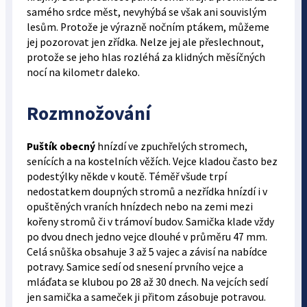
samého srdce měst, nevyhýbá se však ani souvislým
lesům. Protože je výrazně nočním ptákem, můžeme
jej pozorovat jen zřídka. Nelze jej ale přeslechnout,
protože se jeho hlas rozléhá za klidných měsíčných
nocí na kilometr daleko.
Rozmnožování
Puštík obecný
hnízdí ve zpuchřelých stromech,
senících a na kostelních věžích. Vejce kladou často bez
podestýlky někde v koutě. Téměř všude trpí
nedostatkem doupných stromů a nezřídka hnízdí i v
opuštěných vraních hnízdech nebo na zemi mezi
kořeny stromů či v trámoví budov. Samička klade vždy
po dvou dnech jedno vejce dlouhé v průměru 47 mm.
Celá snůška obsahuje 3 až 5 vajec a závisí na nabídce
potravy. Samice sedí od snesení prvního vejce a
mláďata se klubou po 28 až 30 dnech. Na vejcích sedí
jen samička a sameček ji přitom zásobuje potravou.