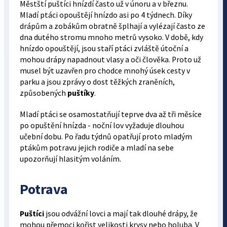
Městští puštíci hnízdí často už v únoru a v březnu.
Mladí ptáci opouštějí hnízdo asi po 4 týdnech. Díky
drápům a zobákům obratně šplhají a vylézají často ze
dna dutého stromu mnoho metrů vysoko. V době, kdy
hnízdo opouštějí, jsou staří ptáci zvláště útoční a
mohou drápy napadnout vlasy a oči člověka. Proto už
musel být uzavřen pro chodce mnohý úsek cesty v
parku a jsou zprávy o dost těžkých zraněních,
způsobených
puštíky
.
Mladí ptáci se osamostatňují teprve dva až tři měsíce
po opuštění hnízda - noční lov vyžaduje dlouhou
učební dobu. Po řadu týdnů opatřují proto mladým
ptákům potravu jejich rodiče a mladí na sebe
upozorňují hlasitým voláním.
Potrava
Puštíci
jsou odvážní lovci a mají tak dlouhé drápy, že
mohou přemoci kořist velikosti krysy nebo holuba. V