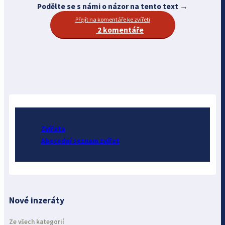
Podělte se s námi o názor na tento text →
Přejít na komentáře ke zvířeti
2 komentáře
Zvířata
Abecední seznam zvířat
Nové inzeráty
Ze všech kategorií