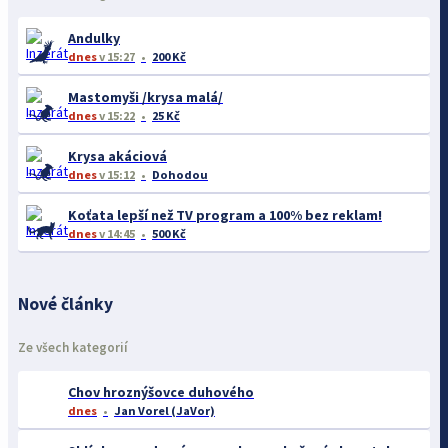
Andulky
dnes
v 15:27
200 Kč
Mastomyši /krysa malá/
dnes
v 15:22
25 Kč
Krysa akáciová
dnes
v 15:12
Dohodou
Koťata lepší než TV program a 100% bez reklam!
dnes
v 14:45
500 Kč
Nové články
Ze všech kategorií
Chov hroznýšovce duhového
dnes
Jan Vorel (JaVor)