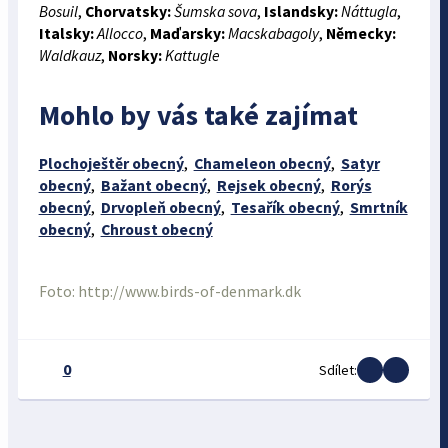
Bosuil
,
Chorvatsky:
Šumska sova
,
Islandsky:
Náttugla
,
Italsky:
Allocco
,
Maďarsky:
Macskabagoly
,
Německy:
Waldkauz
,
Norsky:
Kattugle
Mohlo by vás také zajímat
Plochoještěr obecný
,
Chameleon obecný
,
Satyr
obecný
,
Bažant obecný
,
Rejsek obecný
,
Rorýs
obecný
,
Drvopleň obecný
,
Tesařík obecný
,
Smrtník
obecný
,
Chroust obecný
Foto: http://www.birds-of-denmark.dk
0
Sdílet: