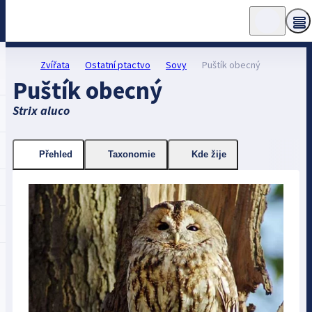
Zvířata
Ostatní ptactvo
Sovy
Puštík obecný
Puštík obecný
Strix aluco
Přehled
Taxonomie
Kde žije