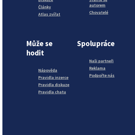
autorem
Články
Chovatelé
Atlas zvířat
Může se
Spolupráce
hodit
Naši partneři
Reklama
Nápověda
Podpořte nás
Pravidla inzerce
Pravidla diskuze
Pravidla chatu