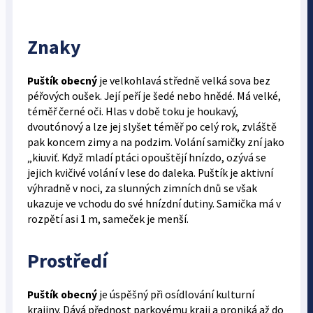
Znaky
Puštík obecný
je velkohlavá středně velká sova bez
péřových oušek. Její peří je šedé nebo hnědé. Má velké,
téměř černé oči. Hlas v době toku je houkavý,
dvoutónový a lze jej slyšet téměř po celý rok, zvláště
pak koncem zimy a na podzim. Volání samičky zní jako
„kiuviť. Když mladí ptáci opouštějí hnízdo, ozývá se
jejich kvičivé volání v lese do daleka. Puštík je aktivní
výhradně v noci, za slunných zimních dnů se však
ukazuje ve vchodu do své hnízdní dutiny. Samička má v
rozpětí asi 1 m, sameček je menší.
Prostředí
Puštík obecný
je úspěšný při osídlování kulturní
krajiny. Dává přednost parkovému kraji a proniká až do