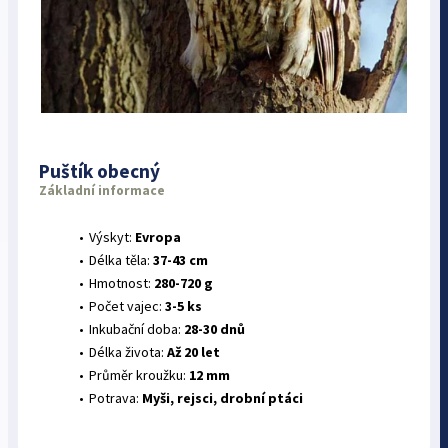
Puštík obecný
Základní informace
Výskyt:
Evropa
Délka těla:
37-43 cm
Hmotnost:
280-720 g
Počet vajec:
3-5 ks
Inkubační doba:
28-30 dnů
Délka života:
Až 20 let
Průměr kroužku:
12 mm
Potrava:
Myši, rejsci, drobní ptáci