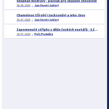
Sklípkan modravý - pavouk pro zkušené chovatele
06.08.2026
Jan Vorel (JaVor)
Chameleon třírohý (Jacksonův) a jeho chov
30.07.2026
Jan Vorel (JaVor)
Zapomenuté střípky z dějin českých exotářů - 3.část
28.07.2026
Petr Podpěra