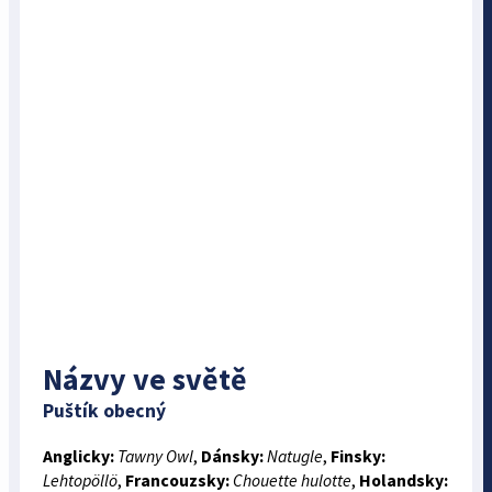
Názvy ve světě
Puštík obecný
Anglicky:
Tawny Owl
,
Dánsky:
Natugle
,
Finsky:
Lehtopöllö
,
Francouzsky:
Chouette hulotte
,
Holandsky: