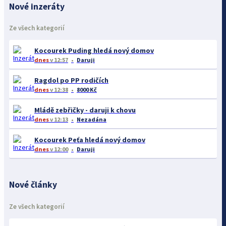
Nové inzeráty
Ze všech kategorií
Kocourek Puding hledá nový domov
dnes
v 12:57
Daruji
Ragdol po PP rodičích
dnes
v 12:38
8000 Kč
Mládě zebřičky - daruji k chovu
dnes
v 12:13
Nezadána
Kocourek Peťa hledá nový domov
dnes
v 12:00
Daruji
Nové články
Ze všech kategorií