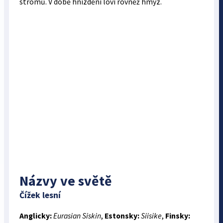
stromů. V době hnízdění loví rovněž hmyz.
Názvy ve světě
Čížek lesní
Anglicky:
Eurasian Siskin
,
Estonsky:
Siisike
,
Finsky: