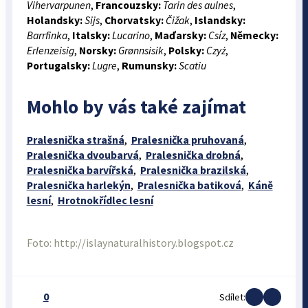
Vihervarpunen
,
Francouzsky:
Tarin des aulnes
,
Holandsky:
Sijs
,
Chorvatsky:
Čižak
,
Islandsky:
Barrfinka
,
Italsky:
Lucarino
,
Maďarsky:
Csíz
,
Německy:
Erlenzeisig
,
Norsky:
Grønnsisik
,
Polsky:
Czyż
,
Portugalsky:
Lugre
,
Rumunsky:
Scatiu
Mohlo by vás také zajímat
Pralesnička strašná
,
Pralesnička pruhovaná
,
Pralesnička dvoubarvá
,
Pralesnička drobná
,
Pralesnička barvířská
,
Pralesnička brazilská
,
Pralesnička harlekýn
,
Pralesnička batiková
,
Káně
lesní
,
Hrotnokřídlec lesní
Foto: http://islaynaturalhistory.blogspot.cz
0
Sdílet: