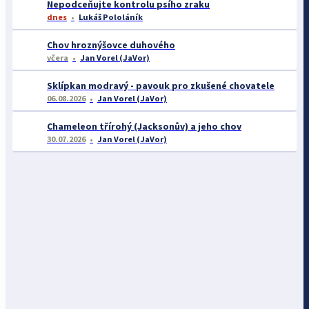
Nepodceňujte kontrolu psího zraku
dnes
Lukáš Pololáník
Chov hroznýšovce duhového
včera
Jan Vorel (JaVor)
Sklípkan modravý - pavouk pro zkušené chovatele
06.08.2026
Jan Vorel (JaVor)
Chameleon třírohý (Jacksonův) a jeho chov
30.07.2026
Jan Vorel (JaVor)