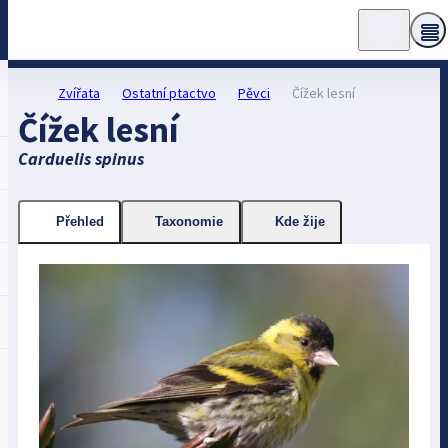
Zvířata
Ostatní ptactvo
Pěvci
Čížek lesní
Čížek lesní
Carduelis spinus
Přehled
Taxonomie
Kde žije