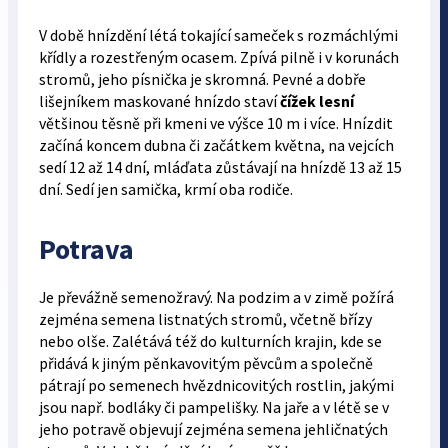
V době hnízdění létá tokající sameček s rozmáchlými
křídly a rozestřeným ocasem. Zpívá pilně i v korunách
stromů, jeho písnička je skromná. Pevné a dobře
lišejníkem maskované hnízdo staví
čížek lesní
většinou těsně při kmeni ve výšce 10 m i více. Hnízdit
začíná koncem dubna či začátkem května, na vejcích
sedí 12 až 14 dní, mláďata zůstávají na hnízdě 13 až 15
dní. Sedí jen samička, krmí oba rodiče.
Potrava
Je převážně semenožravý. Na podzim a v zimě požírá
zejména semena listnatých stromů, včetně břízy
nebo olše. Zalétává též do kulturních krajin, kde se
přidává k jiným pěnkavovitým pěvcům a společně
pátrají po semenech hvězdnicovitých rostlin, jakými
jsou např. bodláky či pampelišky. Na jaře a v létě se v
jeho potravě objevují zejména semena jehličnatých