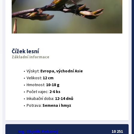
Čížek lesní
Základní informace
Výskyt:
Evropa, východní Asie
Velikost:
12 cm
Hmotnost:
10-18 g
Počet vajec:
2-6 ks
Inkubační doba:
12-14 dnů
Potrava:
Semena i hmyz
Ing. Zbyněk Pokorný
10 251