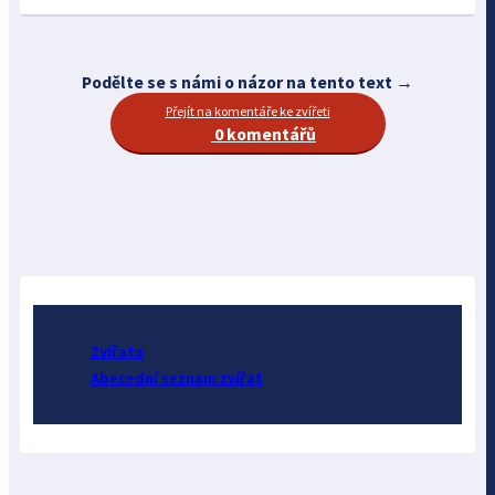
Podělte se s námi o názor na tento text →
Přejít na komentáře ke zvířeti
0 komentářů
Zvířata
Abecední seznam zvířat