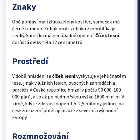
Znaky
Obě pohlaví mají žlutozelený kostřec, sameček má
černé temeno. Zobák proti zobáku zvonohlíka je
tenký. Samička má nenápadné opeření.
Čížek lesní
dorůstá délky těla 12 centimetrů.
Prostředí
V době hnízdění se
čížek lesní
vyskytuje v jehličnatém
lese, jinak v lužních lesích, ovocných zahradách a
parcích. V České republice hnízdí v počtu 90 000-100
000 párů, a to až po nadmořskou výšku 1600 m n. m. V
zimě, kdy je zde zastoupen 1,5-2,5 miliony jedinci, na
českém území přilétají ptáci ze severní a východní
Evropy.
Rozmnožování