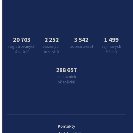
20 703
2 252
3 542
1 499
registrovaných
vložených
popisů zvířat
zajímavých
uživatelů
inzerátů
článků
288 657
diskuzních
příspěvků
Kontakty