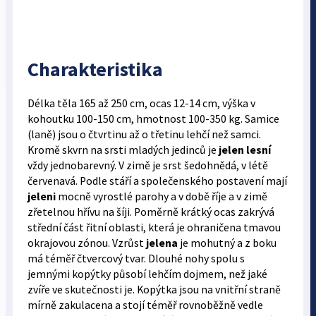
Charakteristika
Délka těla 165 až 250 cm, ocas 12-14 cm, výška v
kohoutku 100-150 cm, hmotnost 100-350 kg. Samice
(laně) jsou o čtvrtinu až o třetinu lehčí než samci.
Kromě skvrn na srsti mladých jedinců je
jelen lesní
vždy jednobarevný. V zimě je srst šedohnědá, v létě
červenavá. Podle stáří a společenského postavení mají
jeleni
mocně vyrostlé parohy a v době říje a v zimě
zřetelnou hřívu na šíji. Poměrně krátký ocas zakrývá
střední část řitní oblasti, která je ohraničena tmavou
okrajovou zónou. Vzrůst
jelena
je mohutný a z boku
má téměř čtvercový tvar. Dlouhé nohy spolu s
jemnými kopýtky působí lehčím dojmem, než jaké
zvíře ve skutečnosti je. Kopýtka jsou na vnitřní straně
mírně zakulacena a stojí téměř rovnoběžně vedle