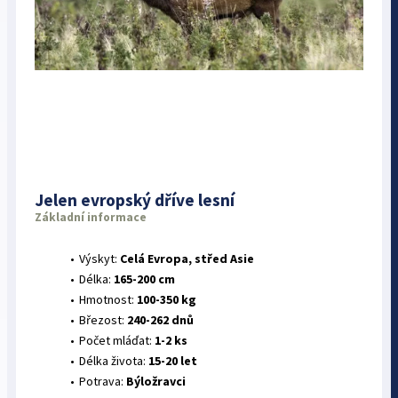
Jelen evropský dříve lesní
Základní informace
Výskyt:
Celá Evropa, střed Asie
Délka:
165-200 cm
Hmotnost:
100-350 kg
Březost:
240-262 dnů
Počet mláďat:
1-2 ks
Délka života:
15-20 let
Potrava:
Býložravci