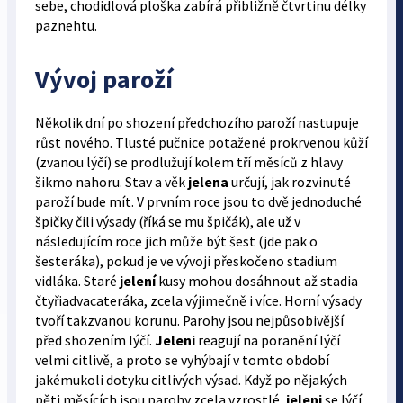
sebe, chodidlová ploška zabírá přibližně čtvrtinu délky
paznehtu.
Vývoj paroží
Několik dní po shození předchozího paroží nastupuje
růst nového. Tlusté pučnice potažené prokrvenou kůží
(zvanou lýčí) se prodlužují kolem tří měsíců z hlavy
šikmo nahoru. Stav a věk
jelena
určují, jak rozvinuté
paroží bude mít. V prvním roce jsou to dvě jednoduché
špičky čili výsady (říká se mu špičák), ale už v
následujícím roce jich může být šest (jde pak o
šesteráka), pokud je ve vývoji přeskočeno stadium
vidláka. Staré
jelení
kusy mohou dosáhnout až stadia
čtyřiadvacateráka, zcela výjimečně i více. Horní výsady
tvoří takzvanou korunu. Parohy jsou nejpůsobivější
před shozením lýčí.
Jeleni
reagují na poranění lýčí
velmi citlivě, a proto se vyhýbají v tomto období
jakémukoli dotyku citlivých výsad. Když po nějakých
pěti měsících jsou parohy zcela vzrostlé,
jeleni
se lýčí