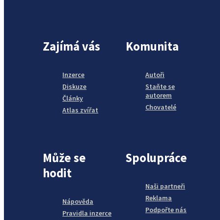
Zajímá vás
Komunita
Inzerce
Autoři
Diskuze
Staňte se
autorem
Články
Chovatelé
Atlas zvířat
Může se
Spolupráce
hodit
Naši partneři
Reklama
Nápověda
Podpořte nás
Pravidla inzerce