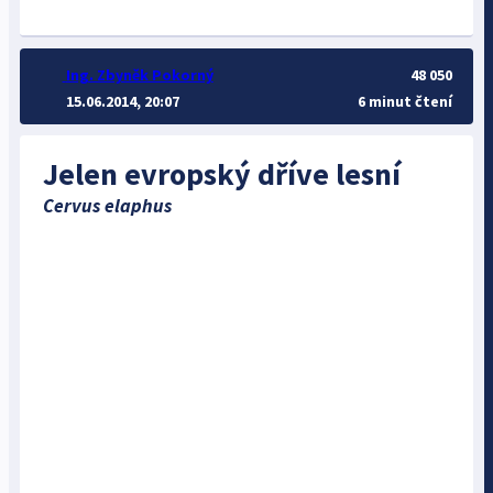
Ing. Zbyněk Pokorný
48 050
15.06.2014, 20:07
6 minut čtení
Jelen evropský dříve lesní
Cervus elaphus