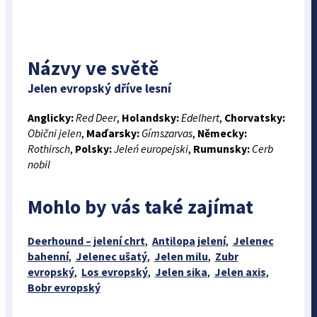
Názvy ve světě
Jelen evropský dříve lesní
Anglicky:
Red Deer
,
Holandsky:
Edelhert
,
Chorvatsky:
Obični jelen
,
Maďarsky:
Gímszarvas
,
Německy:
Rothirsch
,
Polsky:
Jeleń europejski
,
Rumunsky:
Cerb
nobil
Mohlo by vás také zajímat
Deerhound – jelení chrt
,
Antilopa jelení
,
Jelenec
bahenní
,
Jelenec ušatý
,
Jelen milu
,
Zubr
evropský
,
Los evropský
,
Jelen sika
,
Jelen axis
,
Bobr evropský