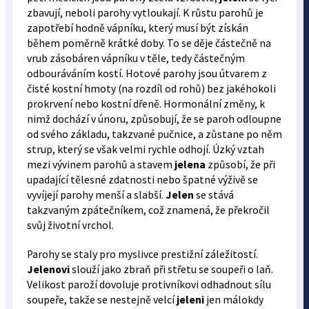
zbavují, neboli parohy vytloukají. K růstu parohů je
zapotřebí hodně vápníku, který musí být získán
během poměrně krátké doby. To se děje částečně na
vrub zásobáren vápníku v těle, tedy částečným
odbouráváním kostí. Hotové parohy jsou útvarem z
čisté kostní hmoty (na rozdíl od rohů) bez jakéhokoli
prokrvení nebo kostní dřeně. Hormonální změny, k
nimž dochází v únoru, způsobují, že se paroh odloupne
od svého základu, takzvané pučnice, a zůstane po něm
strup, který se však velmi rychle odhojí. Úzký vztah
mezi vývinem parohů a stavem
jelena
způsobí, že při
upadající tělesné zdatnosti nebo špatné výživě se
vyvíjejí parohy menší a slabší.
Jelen
se stává
takzvaným zpátečníkem, což znamená, že překročil
svůj životní vrchol.
Parohy se staly pro myslivce prestižní záležitostí.
Jelenovi
slouží jako zbraň při střetu se soupeři o laň.
Velikost paroží dovoluje protivníkovi odhadnout sílu
soupeře, takže se nestejně velcí
jeleni
jen málokdy