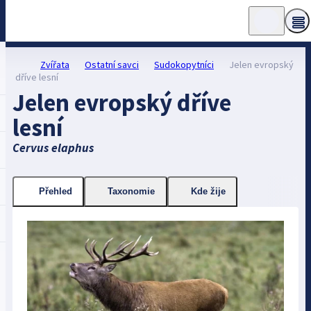
Zvířata
Ostatní savci
Sudokopytníci
Jelen evropský
dříve lesní
Jelen evropský dříve
lesní
Cervus elaphus
Přehled
Taxonomie
Kde žije