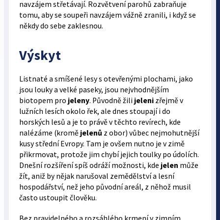
navzájem střetávají. Rozvětvení parohů zabraňuje
tomu, aby se soupeři navzájem vážně zranili, i když se
někdy do sebe zaklesnou.
Výskyt
Listnaté a smíšené lesy s otevřenými plochami, jako
jsou louky a velké paseky, jsou nejvhodnějším
biotopem pro
jeleny
. Původně žili
jeleni
zřejmě v
lužních lesích okolo řek, ale dnes stoupají i do
horských lesů a je to právě v těchto revírech, kde
nalézáme (kromě
jelenů
z obor) vůbec nejmohutnější
kusy střední Evropy. Tam je ovšem nutno je v zimě
přikrmovat, protože jim chybí jejich toulky po údolích.
Dnešní rozšíření spíš odráží možnosti, kde
jelen
může
žít, aniž by nějak narušoval zemědělství a lesní
hospodářství, než jeho původní areál, z něhož musil
často ustoupit člověku.
Bez pravidelného a rozsáhlého krmení v zimním