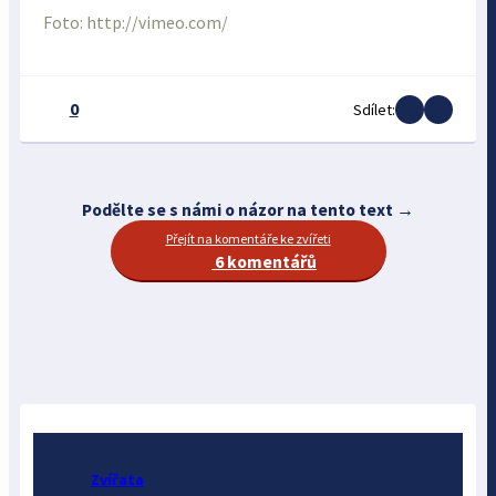
Foto: http://vimeo.com/
0
Sdílet:
Podělte se s námi o názor na tento text →
Přejít na komentáře ke zvířeti
6 komentářů
Zvířata