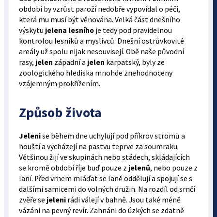
období by vzrůst paroží nedobře vypovídal o péči,
která mu musí být věnována. Velká část dnešního
výskytu
jelena lesního
je tedy pod pravidelnou
kontrolou lesníků a myslivců. Dnešní ostrůvkovité
areály už spolu nijak nesouvisejí. Obě naše původní
rasy,
jelen
západní a
jelen
karpatský, byly ze
zoologického hlediska mnohde znehodnoceny
vzájemným prokřížením.
Způsob života
Jeleni
se během dne uchylují pod příkrov stromů a
houští a vycházejí na pastvu teprve za soumraku.
Většinou žijí ve skupinách nebo stádech, skládajících
se kromě období říje buď pouze z
jelenů
, nebo pouze z
laní. Před vrhem mláďat se laně oddělují a spojují se s
dalšími samicemi do volných družin. Na rozdíl od srnčí
zvěře se
jeleni
rádi válejí v bahně. Jsou také méně
vázáni na pevný revír. Zahnáni do úzkých se zdatně