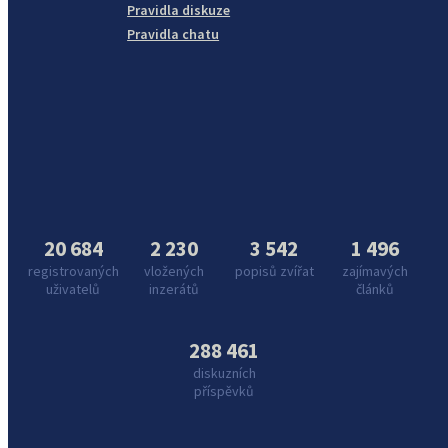
Pravidla diskuze
Pravidla chatu
20 684
2 230
3 542
1 496
registrovaných
vložených
popisů zvířat
zajímavých
uživatelů
inzerátů
článků
288 461
diskuzních
příspěvků