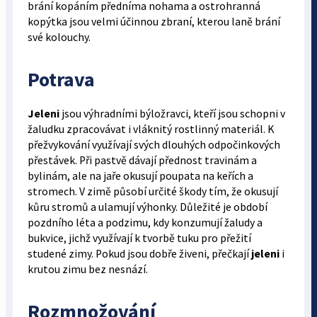
brání kopáním předníma nohama a ostrohranná
kopýtka jsou velmi účinnou zbraní, kterou laně brání
své kolouchy.
Potrava
Jeleni
jsou výhradními býložravci, kteří jsou schopni v
žaludku zpracovávat i vláknitý rostlinný materiál. K
přežvykování využívají svých dlouhých odpočinkových
přestávek. Při pastvě dávají přednost travinám a
bylinám, ale na jaře okusují poupata na keřích a
stromech. V zimě působí určité škody tím, že okusují
kůru stromů a ulamují výhonky. Důležité je období
pozdního léta a podzimu, kdy konzumují žaludy a
bukvice, jichž využívají k tvorbě tuku pro přežití
studené zimy. Pokud jsou dobře živeni, přečkají
jeleni
i
krutou zimu bez nesnází.
Rozmnožování