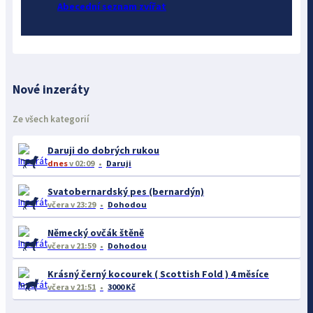
Abecední seznam zvířat
Nové inzeráty
Ze všech kategorií
Daruji do dobrých rukou
dnes
v 02:09
Daruji
Svatobernardský pes (bernardýn)
včera
v 23:29
Dohodou
Německý ovčák štěně
včera
v 21:59
Dohodou
Krásný černý kocourek ( Scottish Fold ) 4 měsíce
včera
v 21:51
3000 Kč