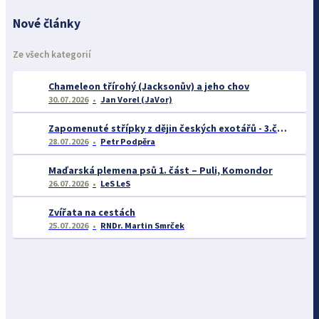
Nové články
Ze všech kategorií
Chameleon třírohý (Jacksonův) a jeho chov
30.07.2026
Jan Vorel (JaVor)
Zapomenuté střípky z dějin českých exotářů - 3.část
28.07.2026
Petr Podpěra
Maďarská plemena psů 1. část – Puli, Komondor
26.07.2026
LeS LeS
Zvířata na cestách
25.07.2026
RNDr. Martin Smrček