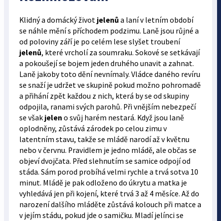
Klidný a domácký život
jelenů
a laní v letním období
se náhle mění s příchodem podzimu. Laně jsou růjné a
od poloviny září je po celém lese slyšet troubení
jelenů
, které vrcholí za soumraku. Sokové se setkávají
a pokoušejí se bojem jeden druhého unavit a zahnat.
Laně jakoby toto dění nevnímaly. Vládce daného revíru
se snaží je udržet ve skupině pokud možno pohromadě
a přihání zpět každou z nich, která by se od skupiny
odpojila, ranami svých parohů. Při vnějším nebezpečí
se však
jelen
o svůj harém nestará. Když jsou laně
oplodněny, zůstává zárodek po celou zimu v
latentním stavu, takže se mládě narodí až v květnu
nebo v červnu. Pravidlem je jedno mládě, ale občas se
objeví dvojčata. Před slehnutím se samice odpojí od
stáda. Sám porod probíhá velmi rychle a trvá sotva 10
minut. Mládě je pak odloženo do úkrytu a matka je
vyhledává jen při kojení, které trvá 3 až 4 měsíce. Až do
narození dalšího mláděte zůstává kolouch při matce a
v jejím stádu, pokud jde o samičku. Mladí jelínci se