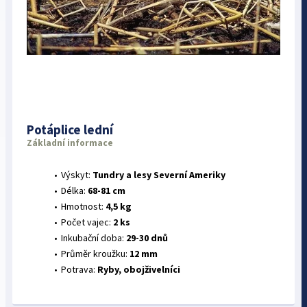
Potáplice lední
Základní informace
Výskyt:
Tundry a lesy Severní Ameriky
Délka:
68-81 cm
Hmotnost:
4,5 kg
Počet vajec:
2 ks
Inkubační doba:
29-30 dnů
Průměr kroužku:
12 mm
Potrava:
Ryby, obojživelníci