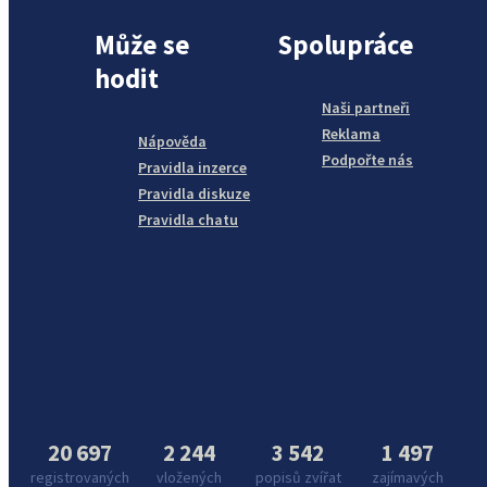
Může se
Spolupráce
hodit
Naši partneři
Reklama
Nápověda
Podpořte nás
Pravidla inzerce
Pravidla diskuze
Pravidla chatu
20 697
2 244
3 542
1 497
registrovaných
vložených
popisů zvířat
zajímavých