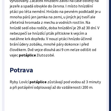
vyrušovány. Začátek hnízdění závisí na čase oblevy na
jezeře a spadá obvykle do června. I místo hnízdění
ptáci po léta nemění. Hnízdo na pevném podkladě je u
mnoha párů jen jamka na zemi, u jiných jej tvoří ale
zřetelná hromada z mechu a vodních rostlin. Na
hnízdě sedí oba rodiče, doba hnízdění je 29 až 30 dní. V
nebezpečí se hnízdící pták přitiskne k vejcím a
natáhne krk dopředu. V nouzi ptáci hnízdo účinně
brání údery zobáku, mnohé páry dokonce i před
člověkem. Dvě vejce dlouhá asi 9 cm nelze odlišit od
vajec
potáplice
žlutozobé.
Potrava
Ryby. Lovící
potáplice
zůstávají pod vodou až 3 minuty
a při potápění odplouvají až do vzdálenosti 200 m.