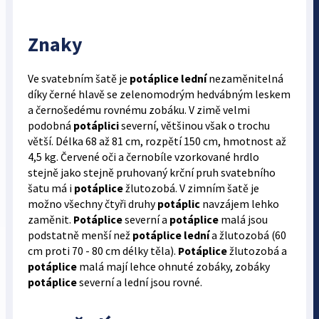
Znaky
Ve svatebním šatě je
potáplice lední
nezaměnitelná
díky černé hlavě se zelenomodrým hedvábným leskem
a černošedému rovnému zobáku. V zimě velmi
podobná
potáplici
severní, většinou však o trochu
větší. Délka 68 až 81 cm, rozpětí 150 cm, hmotnost až
4,5 kg. Červené oči a černobíle vzorkované hrdlo
stejně jako stejně pruhovaný krční pruh svatebního
šatu má i
potáplice
žlutozobá. V zimním šatě je
možno všechny čtyři druhy
potáplic
navzájem lehko
zaměnit.
Potáplice
severní a
potáplice
malá jsou
podstatně menší než
potáplice lední
a žlutozobá (60
cm proti 70 - 80 cm délky těla).
Potáplice
žlutozobá a
potáplice
malá mají lehce ohnuté zobáky, zobáky
potáplice
severní a lední jsou rovné.