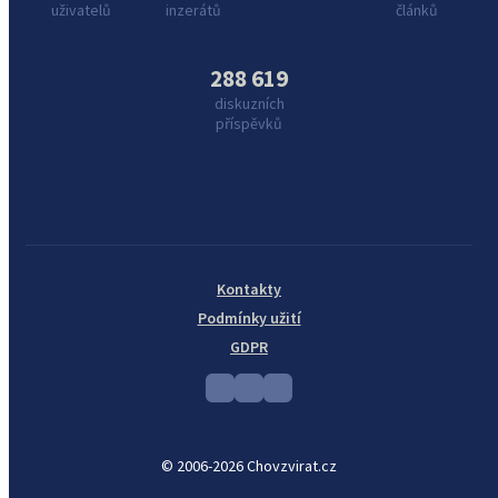
uživatelů
inzerátů
článků
288 619
diskuzních
příspěvků
Kontakty
Podmínky užití
GDPR
© 2006-2026 Chovzvirat.cz