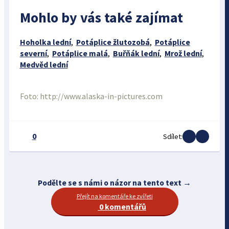
Mohlo by vás také zajímat
Hoholka lední
,
Potáplice žlutozobá
,
Potáplice
severní
,
Potáplice malá
,
Buřňák lední
,
Mrož lední
,
Medvěd lední
Foto: http://www.alaska-in-pictures.com
0
Sdílet:
Podělte se s námi o názor na tento text →
Přejít na komentáře ke zvířeti
0 komentářů