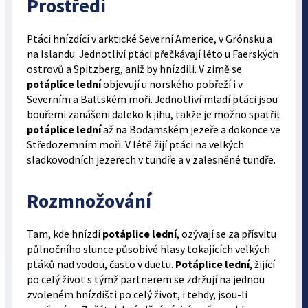
Prostředí
Ptáci hnízdící v arktické Severní Americe, v Grónsku a
na Islandu. Jednotliví ptáci přečkávají léto u Faerských
ostrovů a Spitzberg, aniž by hnízdili. V zimě se
potáplice lední
objevují u norského pobřeží i v
Severním a Baltském moři. Jednotliví mladí ptáci jsou
bouřemi zanášeni daleko k jihu, takže je možno spatřit
potáplice lední
až na Bodamském jezeře a dokonce ve
Středozemním moři. V létě žijí ptáci na velkých
sladkovodních jezerech v tundře a v zalesněné tundře.
Rozmnožování
Tam, kde hnízdí
potáplice lední
, ozývají se za přísvitu
půlnočního slunce působivé hlasy tokajících velkých
ptáků nad vodou, často v duetu.
Potáplice lední
, žijící
po celý život s týmž partnerem se zdržují na jednou
zvoleném hnízdišti po celý život, i tehdy, jsou-li