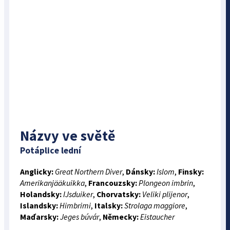
Názvy ve světě
Potáplice lední
Anglicky:
Great Northern Diver
,
Dánsky:
Islom
,
Finsky:
Amerikanjääkuikka
,
Francouzsky:
Plongeon imbrin
,
Holandsky:
IJsduiker
,
Chorvatsky:
Veliki plijenor
,
Islandsky:
Himbrimi
,
Italsky:
Strolaga maggiore
,
Maďarsky:
Jeges búvár
,
Německy:
Eistaucher