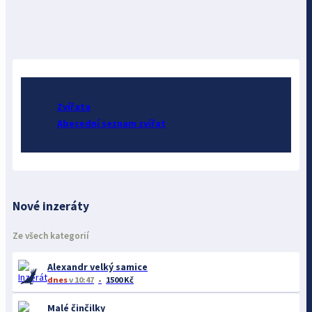
Zvířata
Abecední seznam zvířat
Nové inzeráty
Ze všech kategorií
Alexandr velký samice
dnes
v 10:47
1500 Kč
Malé činčilky