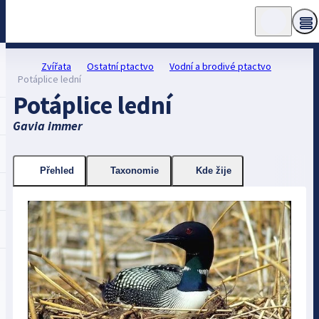
Zvířata
Ostatní ptactvo
Vodní a brodivé ptactvo
Potáplice lední
Potáplice lední
Gavia immer
Přehled
Taxonomie
Kde žije