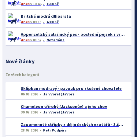
dnes
v 10:46
1500 Kč
Britská modrá dlhosrsta
dnes
v 09:13
4000 Kč
Appenzellský salašnický pes - poslední pejsek z vrhu B
dnes
v 08:52
Nezadána
Nové články
Ze všech kategorií
Sklípkan modravý - pavouk pro zkušené chovatele
06.08.2026
Jan Vorel (JaVor)
Chameleon třírohý (Jacksonův) a jeho chov
30.07.2026
Jan Vorel (JaVor)
Zapomenuté střípky z dějin českých exotářů - 3.část
28.07.2026
Petr Podpěra