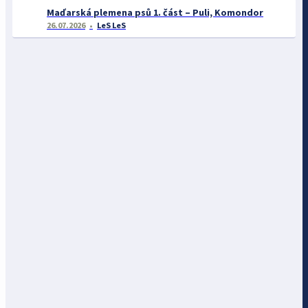
Maďarská plemena psů 1. část – Puli, Komondor
26.07.2026
LeS LeS