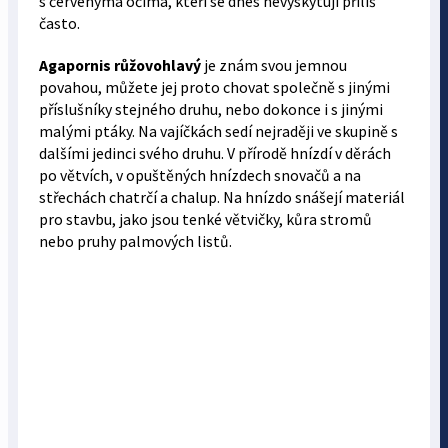
s červenýma očima, kteří se dnes nevyskytují příliš
často.
Agapornis růžovohlavý
je znám svou jemnou
povahou, můžete jej proto chovat společně s jinými
příslušníky stejného druhu, nebo dokonce i s jinými
malými ptáky. Na vajíčkách sedí nejraději ve skupině s
dalšími jedinci svého druhu. V přírodě hnízdí v děrách
po větvích, v opuštěných hnízdech snovačů a na
střechách chatrčí a chalup. Na hnízdo snášejí materiál
pro stavbu, jako jsou tenké větvičky, kůra stromů
nebo pruhy palmových listů.