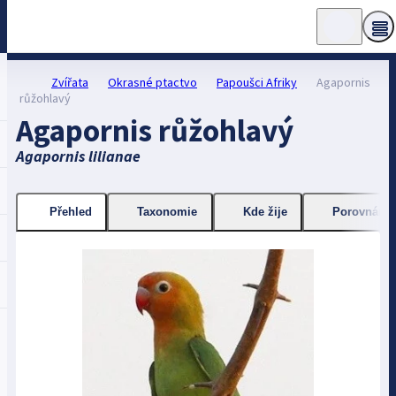
Zvířata
Okrasné ptactvo
Papoušci Afriky
Agapornis
růžohlavý
Agapornis růžohlavý
Agapornis lilianae
Přehled
Taxonomie
Kde žije
Porovnání 