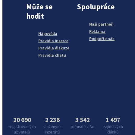
Může se
Spolupráce
hodit
Naši partneři
Reklama
Nápověda
Podpořte nás
Pravidla inzerce
Pravidla diskuze
Pravidla chatu
20 690
2 236
3 542
1 497
registrovaných
vložených
popisů zvířat
zajímavých
uživatelů
inzerátů
článků