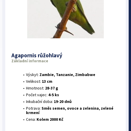
Agapornis růžohlavý
Základní informace
Výskyt:
Zambie, Tanzanie, Zimbabwe
Velikost:
13 cm
Hmotnost:
28-37 g
Počet vajec:
4-5 ks
Inkubační doba:
19-20 dnů
Potrava:
Směs semen, ovoce a zelenina, zelené
krmení
Cena:
Kolem 2000 Kč