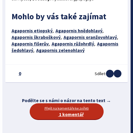
Mohlo by vás také zajímat
Agapornis etiopský
,
Agapornis hnědohlavý
,
Agapornis škraboškový
,
Agapornis oranžovohlavý
,
Agapornis fišerův
,
Agapornis růžohrdlý
,
Agapornis
šedohlavý
,
Agapornis zelenohlavý
0
Sdílet:
Podělte se s námi o názor na tento text →
Přejít na komentáře ke zvířeti
1 komentář