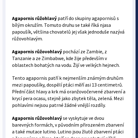
Agapornis růžohlavý
patří do skupiny agapornisů s
bílým okružím. Tomuto druhu se také říká njasa
papoušík, většina chovatelů jej však jednoduše nazývá
růžovohlavým.
Agapornis růžovohlavý
pochází ze Zambie, z
Tanzanie a ze Zimbabwe, kde žije především v
oblastech bohatých na vodu. Žijí ve velkých hejnech.
Tento agapornis patří k nejmenším známým druhům
mezi papoušíky, dospělí ptáci měří asi 13 centimetrů.
Přední část hlavy a krk má oranžovočervené zbarvení a
krycí pera ocasu, stejně jako zbytek těla, zelená. Mezi
pohlavími nejsou patrné žádné vnější rozdíly.
Agapornis růžovohlavý
se vyskytuje ve dvou
barevných formách, v původním přirozeném zbarvení
a také mutace lutino. Lutino jsou žlutě zbarvení ptáci