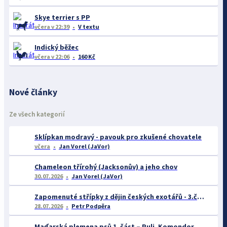
Skye terrier s PP
včera
v 22:39
V textu
Indický běžec
včera
v 22:06
160 Kč
Nové články
Ze všech kategorií
Sklípkan modravý - pavouk pro zkušené chovatele
včera
Jan Vorel (JaVor)
Chameleon třírohý (Jacksonův) a jeho chov
30.07.2026
Jan Vorel (JaVor)
Zapomenuté střípky z dějin českých exotářů - 3.část
28.07.2026
Petr Podpěra
Maďarská plemena psů 1. část – Puli, Komondor