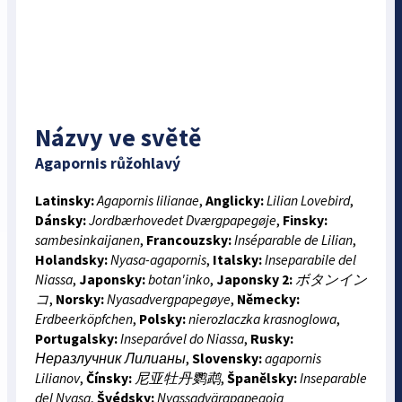
Názvy ve světě
Agapornis růžohlavý
Latinsky:
Agapornis lilianae
,
Anglicky:
Lilian Lovebird
,
Dánsky:
Jordbærhovedet Dværgpapegøje
,
Finsky:
sambesinkaijanen
,
Francouzsky:
Inséparable de Lilian
,
Holandsky:
Nyasa-agapornis
,
Italsky:
Inseparabile del
Niassa
,
Japonsky:
botan'inko
,
Japonsky 2:
ボタンイン
コ
,
Norsky:
Nyasadvergpapegøye
,
Německy:
Erdbeerköpfchen
,
Polsky:
nierozlaczka krasnoglowa
,
Portugalsky:
Inseparável do Niassa
,
Rusky:
Неразлучник Лилианы
,
Slovensky:
agapornis
Lilianov
,
Čínsky:
尼亚牡丹鹦鹉
,
Španělsky:
Inseparable
del Nyasa
,
Švédsky:
Nyassadvärgpapegoja