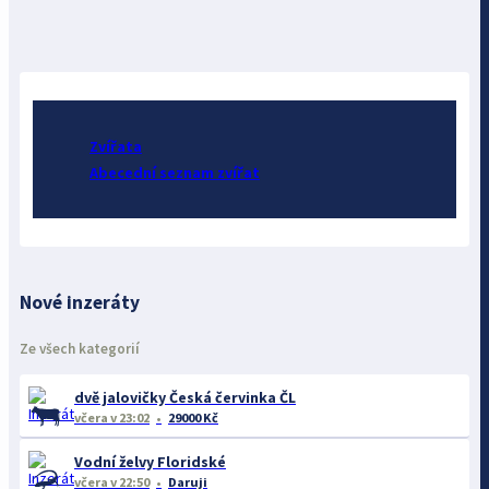
Zvířata
Abecední seznam zvířat
Nové inzeráty
Ze všech kategorií
dvě jalovičky Česká červinka ČL
včera
v 23:02
29000 Kč
Vodní želvy Floridské
včera
v 22:50
Daruji