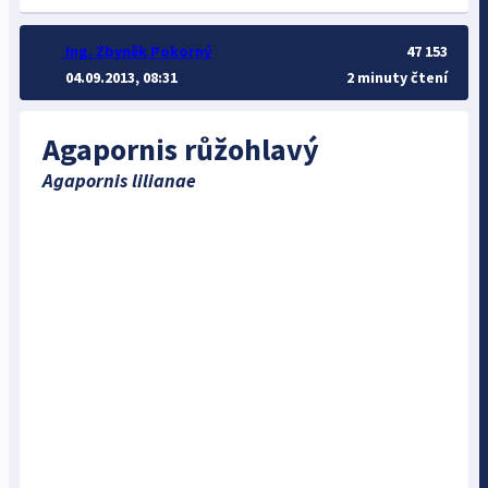
Ing. Zbyněk Pokorný
47 153
04.09.2013, 08:31
2 minuty čtení
Agapornis růžohlavý
Agapornis lilianae