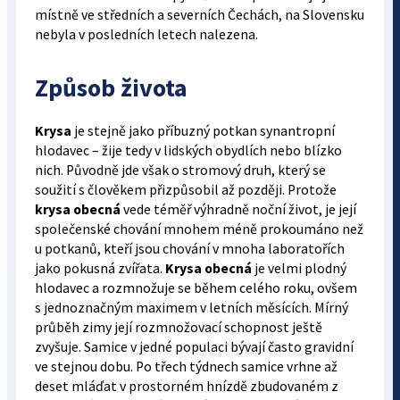
místně ve středních a severních Čechách, na Slovensku
nebyla v posledních letech nalezena.
Způsob života
Krysa
je stejně jako příbuzný potkan synantropní
hlodavec – žije tedy v lidských obydlích nebo blízko
nich. Původně jde však o stromový druh, který se
soužití s člověkem přizpůsobil až později. Protože
krysa obecná
vede téměř výhradně noční život, je její
společenské chování mnohem méně prokoumáno než
u potkanů, kteří jsou chování v mnoha laboratořích
jako pokusná zvířata.
Krysa obecná
je velmi plodný
hlodavec a rozmnožuje se během celého roku, ovšem
s jednoznačným maximem v letních měsících. Mírný
průběh zimy její rozmnožovací schopnost ještě
zvyšuje. Samice v jedné populaci bývají často gravidní
ve stejnou dobu. Po třech týdnech samice vrhne až
deset mláďat v prostorném hnízdě zbudovaném z