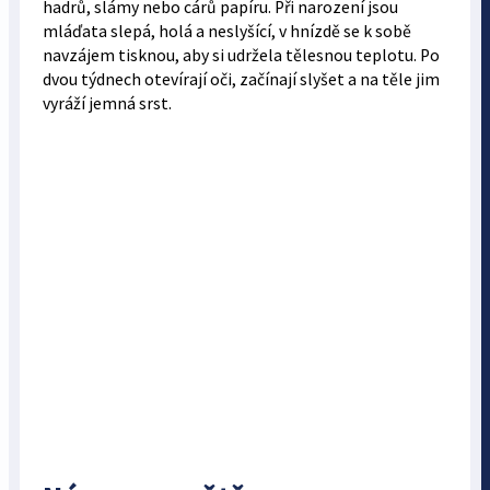
hadrů, slámy nebo cárů papíru. Při narození jsou
mláďata slepá, holá a neslyšící, v hnízdě se k sobě
navzájem tisknou, aby si udržela tělesnou teplotu. Po
dvou týdnech otevírají oči, začínají slyšet a na těle jim
vyráží jemná srst.