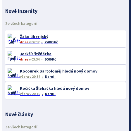
Nové inzeráty
Ze všech kategorií
Žako liberijský
dnes
v 06:12
25000 Kč
Jorkšír štěňátka
dnes
v 03:34
6000 Kč
Kocourek Bartoloměj hledá nový domov
včera
v 20:34
Daruji
Kočička Šlehačka hledá nový domov
včera
v 20:10
Daruji
Nové články
Ze všech kategorií