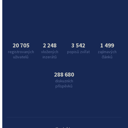
20 705
2 248
3 542
1 499
registrovaných
vložených
popisů zvířat
zajímavých
uživatelů
inzerátů
článků
288 680
diskuzních
příspěvků