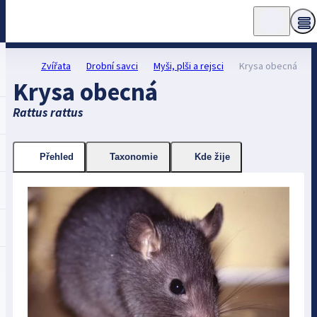
Zvířata
Drobní savci
Myši, plši a rejsci
Krysa obecná
Krysa obecná
Rattus rattus
Přehled
Taxonomie
Kde žije