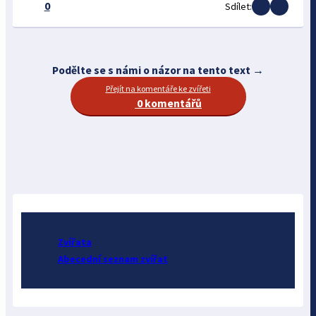
0
Sdílet:
Podělte se s námi o názor na tento text →
Přejít na komentáře ke zvířeti
0 komentářů
Zvířata
Abecední seznam zvířat