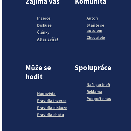
Zajímá vás
Komunita
Inzerce
Autoři
Diskuze
Staňte se
autorem
Články
Chovatelé
Atlas zvířat
Může se
Spolupráce
hodit
Naši partneři
Reklama
Nápověda
Podpořte nás
Pravidla inzerce
Pravidla diskuze
Pravidla chatu