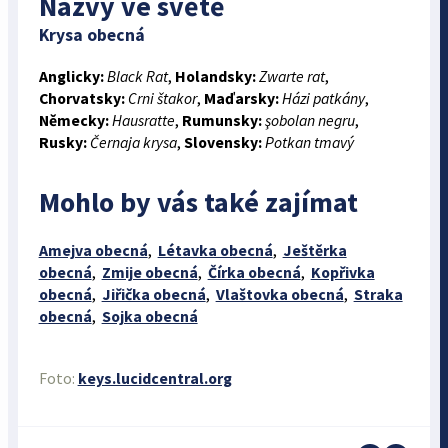
Názvy ve světě
Krysa obecná
Anglicky:
Black Rat
,
Holandsky:
Zwarte rat
,
Chorvatsky:
Crni štakor
,
Maďarsky:
Házi patkány
,
Německy:
Hausratte
,
Rumunsky:
şobolan negru
,
Rusky:
Černaja krysa
,
Slovensky:
Potkan tmavý
Mohlo by vás také zajímat
Amejva obecná
,
Létavka obecná
,
Ještěrka
obecná
,
Zmije obecná
,
Čírka obecná
,
Kopřivka
obecná
,
Jiřička obecná
,
Vlaštovka obecná
,
Straka
obecná
,
Sojka obecná
Foto:
keys.lucidcentral.org