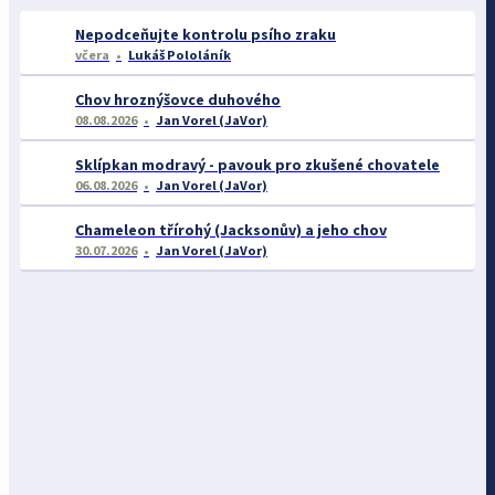
Nepodceňujte kontrolu psího zraku
včera
Lukáš Pololáník
Chov hroznýšovce duhového
08.08.2026
Jan Vorel (JaVor)
Sklípkan modravý - pavouk pro zkušené chovatele
06.08.2026
Jan Vorel (JaVor)
Chameleon třírohý (Jacksonův) a jeho chov
30.07.2026
Jan Vorel (JaVor)