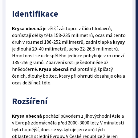
Identifikace
Krysa obecná
je větší zástupce z řádu hlodavců,
dorůstají délky těla 158-235 milimetrů, ocas má tento
druh v rozmezí 186-252 milimetrů, zadní tlapka
krysy
je dlouhá 29-40 milimetrů, ucho 22-26,5 milimetrů.
Hmotnost se u dospělého jedince pohybuje v rozmezí
135-256 gramů. Zbarvení srsti je šedohnědé až
hnědočerné.
Krysa obecná
má protáhlý, špičatý
čenich, dlouhý boltec, který při ohrnutí dosahuje oka a
ocas delší než tělo.
Rozšíření
Krysa obecná
pochází původem z jihovýchodní Asie a
v Evropě zdomácněla před 2000-3000 lety. V minulosti
byla hojnější, dnes se vyskytuje jen v určitých
oblastech střední Evropy. V České republice žije jen