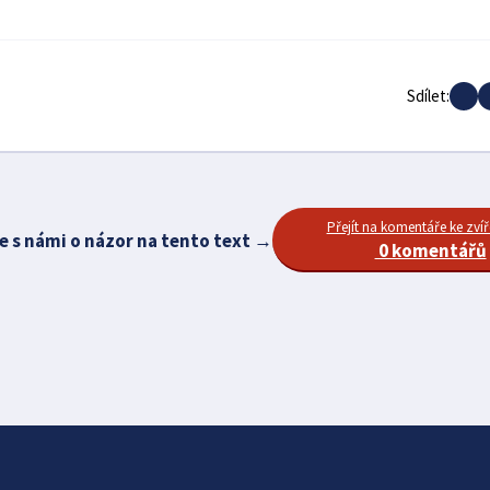
Sdílet:
Přejít na komentáře ke zvíř
e s námi o názor na tento text →
0 komentářů