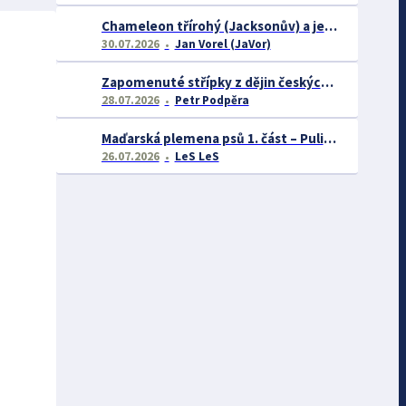
Chameleon třírohý (Jacksonův) a jeho chov
30.07.2026
Jan Vorel (JaVor)
Zapomenuté střípky z dějin českých exotářů - 3.část
28.07.2026
Petr Podpěra
Maďarská plemena psů 1. část – Puli, Komondor
26.07.2026
LeS LeS