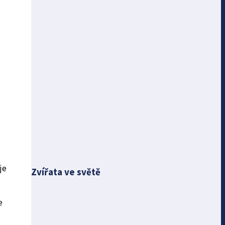
je
Zvířata ve světě
e