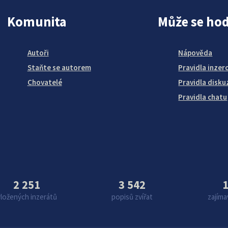
Komunita
Může se hod
Autoři
Nápověda
Staňte se autorem
Pravidla inzer
Chovatelé
Pravidla disku
Pravidla chatu
2 251
3 542
1
vložených inzerátů
popisů zvířat
zajíma