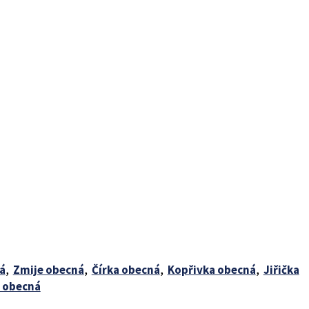
á
,
Zmije obecná
,
Čírka obecná
,
Kopřivka obecná
,
Jiřička
 obecná