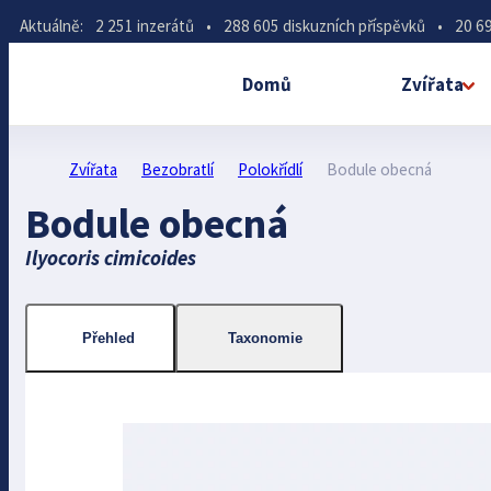
Aktuálně:
2 251 inzerátů
•
288 605 diskuzních příspěvků
•
20 69
Domů
Zvířata
Zvířata
Bezobratlí
Polokřídlí
Bodule obecná
Bodule obecná
Ilyocoris cimicoides
Přehled
Taxonomie