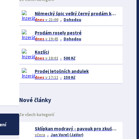
Německý špic velký černý prodám krásná štěňata s PP - rarita
dnes
v 21:00
Dohodou
Prodám rosely pestré
dnes
v 19:45
Dohodou
Kozlíci
dnes
v 18:01
500 Kč
Prodej letošních andulek
dnes
v 17:11
150 Kč
Nové články
Ze všech kategorií
ení
Sklípkan modravý - pavouk pro zkušené chovatele
včera
Jan Vorel (JaVor)