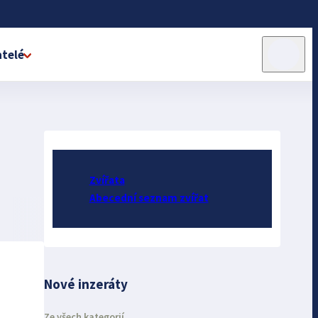
telé
Zvířata
Abecední seznam zvířat
Nové inzeráty
Ze všech kategorií