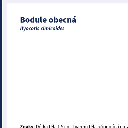
Bodule obecná
Ilyocoris cimicoides
Znaky:
Délka těla 1,5 cm. Tvarem těla připomíná potá