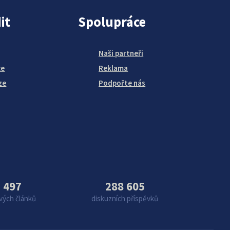
it
Spolupráce
Naši partneři
ce
Reklama
ze
Podpořte nás
 497
288 605
vých článků
diskuzních příspěvků