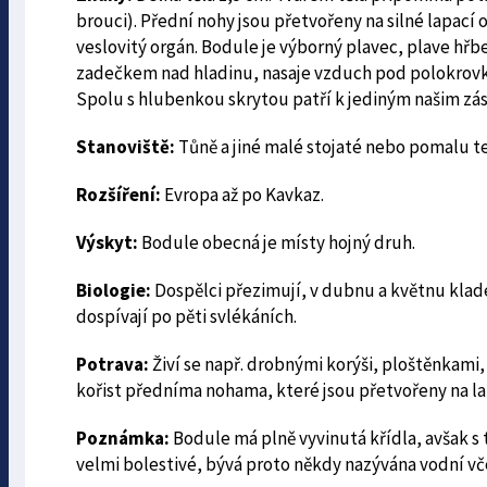
brouci). Přední nohy jsou přetvořeny na silné lapací 
veslovitý orgán. Bodule je výborný plavec, plave hř
zadečkem nad hladinu, nasaje vzduch pod polokrovk
Spolu s hlubenkou skrytou patří k jediným našim zá
Stanoviště:
Tůně a jiné malé stojaté nebo pomalu t
Rozšíření:
Evropa až po Kavkaz.
Výskyt:
Bodule obecná je místy hojný druh.
Biologie:
Dospělci přezimují, v dubnu a květnu klade
dospívají po pěti svlékáních.
Potrava:
Živí se např. drobnými
korýši
,
ploštěnkami
,
kořist předníma nohama, které jsou přetvořeny na lapa
Poznámka:
Bodule má plně vyvinutá křídla, avšak s 
velmi bolestivé, bývá proto někdy nazývána vodní vč