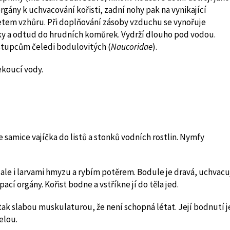
orgány k uchvacování kořisti, zadní nohy pak na vynikající
betem vzhůru. Při doplňování zásoby vzduchu se vynořuje
y a odtud do hrudních komůrek. Vydrží dlouho pod vodou.
stupcům čeledi bodulovitých (
Naucoridae
).
ekoucí vody.
 samice vajíčka do listů a stonků vodních rostlin. Nymfy
 ale i larvami hmyzu a rybím potěrem. Bodule je dravá, uchvacu
cí orgány. Kořist bodne a vstříkne jí do těla jed.
tak slabou muskulaturou, že není schopná létat. Její bodnutí j
elou.