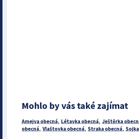
Mohlo by vás také zajímat
Amejva obecná
,
Létavka obecná
,
Ještěrka obecn
obecná
,
Vlaštovka obecná
,
Straka obecná
,
Sojka