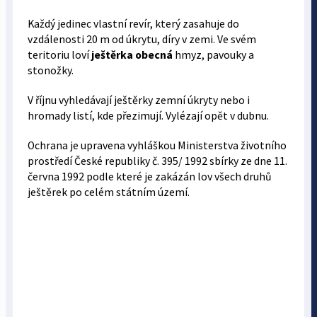
Každý jedinec vlastní revír, který zasahuje do
vzdálenosti 20 m od úkrytu, díry v zemi. Ve svém
teritoriu loví
ještěrka obecná
hmyz, pavouky a
stonožky.
V říjnu vyhledávají ještěrky zemní úkryty nebo i
hromady listí, kde přezimují. Vylézají opět v dubnu.
Ochrana je upravena vyhláškou Ministerstva životního
prostředí České republiky č. 395/ 1992 sbírky ze dne 11.
června 1992 podle které je zakázán lov všech druhů
ještěrek po celém státním území.