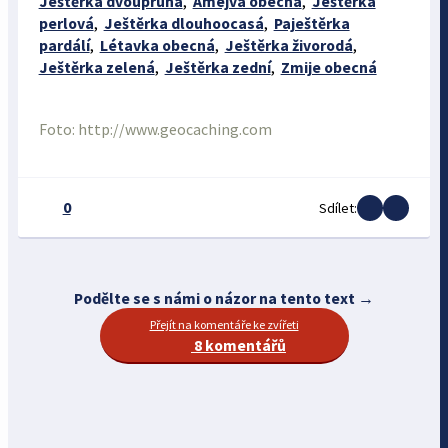
Ještěrka dvoupruhá
,
Amejva obecná
,
Ještěrka
perlová
,
Ještěrka dlouhoocasá
,
Paještěrka
pardálí
,
Létavka obecná
,
Ještěrka živorodá
,
Ještěrka zelená
,
Ještěrka zední
,
Zmije obecná
Foto: http://www.geocaching.com
0
Sdílet:
Podělte se s námi o názor na tento text →
Přejít na komentáře ke zvířeti
8 komentářů