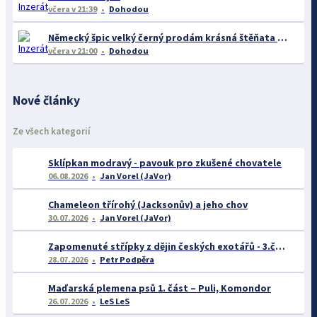
včera
v 21:39
Dohodou
Německý špic velký černý prodám krásná štěňata s PP - rarita
včera
v 21:00
Dohodou
Nové články
Ze všech kategorií
Sklípkan modravý - pavouk pro zkušené chovatele
06.08.2026
Jan Vorel (JaVor)
Chameleon třírohý (Jacksonův) a jeho chov
30.07.2026
Jan Vorel (JaVor)
Zapomenuté střípky z dějin českých exotářů - 3.část
28.07.2026
Petr Podpěra
Maďarská plemena psů 1. část – Puli, Komondor
26.07.2026
LeS LeS