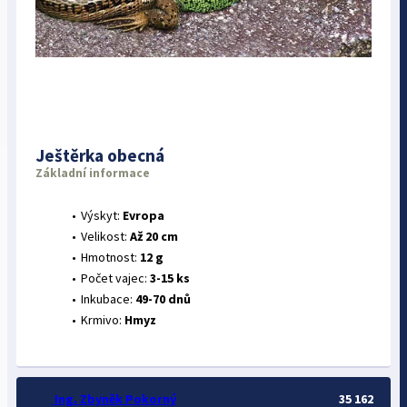
Ještěrka obecná
Základní informace
Výskyt:
Evropa
Velikost:
Až 20 cm
Hmotnost:
12 g
Počet vajec:
3-15 ks
Inkubace:
49-70 dnů
Krmivo:
Hmyz
Ing. Zbyněk Pokorný
35 162