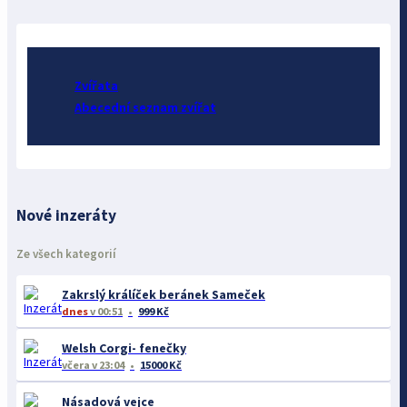
Zvířata
Abecední seznam zvířat
Nové inzeráty
Ze všech kategorií
Zakrslý králíček beránek Sameček
dnes
v 00:51
999 Kč
Welsh Corgi- fenečky
včera
v 23:04
15000 Kč
Násadová vejce