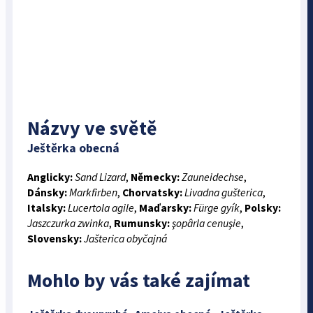
Názvy ve světě
Ještěrka obecná
Anglicky:
Sand Lizard
,
Německy:
Zauneidechse
,
Dánsky:
Markfirben
,
Chorvatsky:
Livadna gušterica
,
Italsky:
Lucertola agile
,
Maďarsky:
Fürge gyík
,
Polsky:
Jaszczurka zwinka
,
Rumunsky:
şopârla cenuşie
,
Slovensky:
Jašterica obyčajná
Mohlo by vás také zajímat