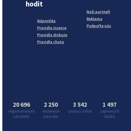
hodit
Naši partneři
Reklama
Nápověda
Podpořte nás
Pravidla inzerce
Pravidla diskuze
Pravidla chatu
20 696
2 250
3 542
1 497
registrovaných
vložených
popisů zvířat
zajímavých
uživatelů
inzerátů
článků