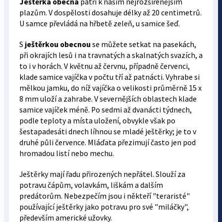
Ještěrka obecná
patří k našim nejrozšířenějším
plazům. V dospělosti dosahuje délky až 20 centimetrů.
U samce převládá na hřbetě zeleň, u samice šeď.
S
ještěrkou obecnou
se můžete setkat na pasekách,
při okrajích lesů i na travnatých a skalnatých svazích, a
to i v horách. V květnu až červnu, případně červenci,
klade samice vajíčka v počtu tří až patnácti. Vyhrabe si
mělkou jamku, do níž vajíčka o velikosti průměrně 15 x
8 mm uloží a zahrabe. V severnějších oblastech klade
samice vajíček méně. Po sedmi až dvanácti týdnech,
podle teploty a místa uložení, obvykle však po
šestapadesáti dnech líhnou se mladé ještěrky; je to v
druhé půli července. Mláďata přezimují často jen pod
hromadou listí nebo mechu.
Ještěrky mají řadu přirozených nepřátel. Slouží za
potravu čápům, volavkám, liškám a dalším
predátorům. Nebezpečím jsou i někteří "teraristé"
používající ještěrky jako potravu pro své "miláčky",
především americké užovky.