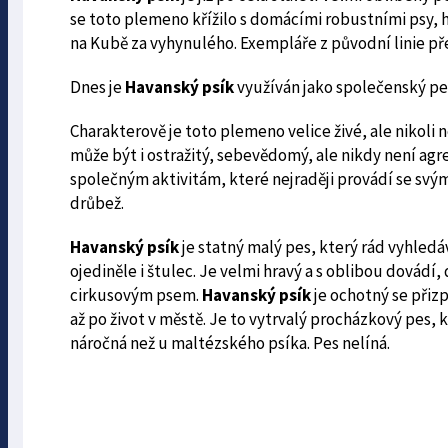
se toto plemeno křížilo s domácími robustními psy, 
na Kubě za vyhynulého. Exempláře z původní linie přež
Dnes je
Havanský psík
využíván jako společenský pe
Charakterově je toto plemeno velice živé, ale nikoli n
může být i ostražitý, sebevědomý, ale nikdy není agre
společným aktivitám, které nejraději provádí se sv
drůbež.
Havanský psík
je statný malý pes, který rád vyhled
ojediněle i štulec. Je velmi hravý a s oblibou dovádí,
cirkusovým psem.
Havanský psík
je ochotný se přiz
až po život v městě. Je to vytrvalý procházkový pes, k
náročná než u maltézského psíka. Pes nelíná.