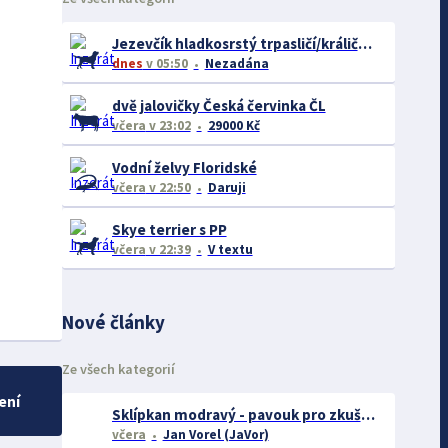
Jezevčík hladkosrstý trpasličí/králičí žíhaný
dnes
v 05:50
Nezadána
dvě jalovičky Česká červinka ČL
včera
v 23:02
29000 Kč
Vodní želvy Floridské
včera
v 22:50
Daruji
Skye terrier s PP
včera
v 22:39
V textu
Nové články
Ze všech kategorií
ení
Sklípkan modravý - pavouk pro zkušené chovatele
včera
Jan Vorel (JaVor)