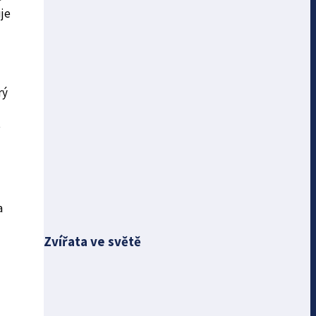
je
rý
é
a
Zvířata ve světě