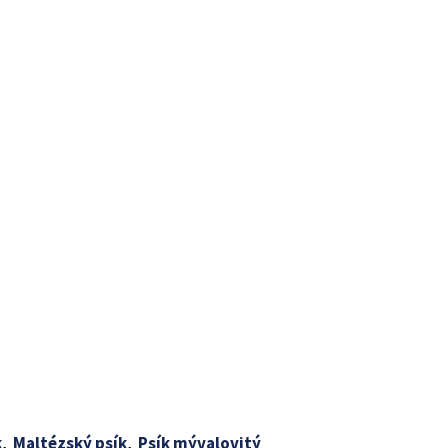
k
,
Maltézský psík
,
Psík mývalovitý