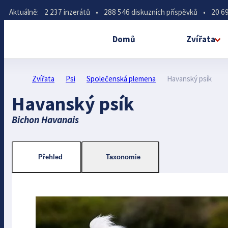
Aktuálně:
2 237 inzerátů
•
288 546 diskuzních příspěvků
•
20 69
Domů
Zvířata
Zvířata
Psi
Společenská plemena
Havanský psík
Havanský psík
Bichon Havanais
Přehled
Taxonomie