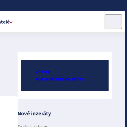
telé
Zvířata
Abecední seznam zvířat
Nové inzeráty
Ze všech kategorií