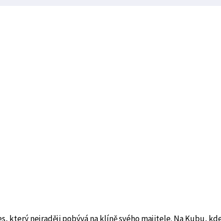
pes, který nejraději pobývá na klíně svého majitele. Na Kubu, kd