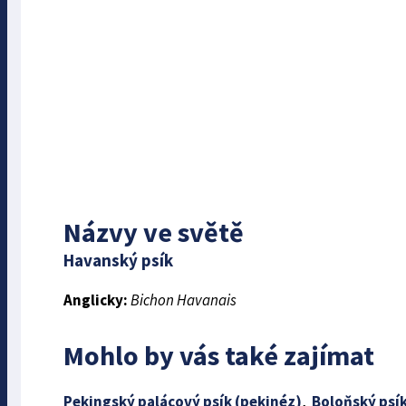
Názvy ve světě
Havanský psík
Anglicky:
Bichon Havanais
Mohlo by vás také zajímat
Pekingský palácový psík (pekinéz)
,
Boloňský psí