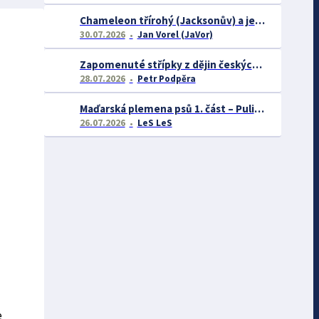
Chameleon třírohý (Jacksonův) a jeho chov
30.07.2026
Jan Vorel (JaVor)
Zapomenuté střípky z dějin českých exotářů - 3.část
28.07.2026
Petr Podpěra
Maďarská plemena psů 1. část – Puli, Komondor
26.07.2026
LeS LeS
e