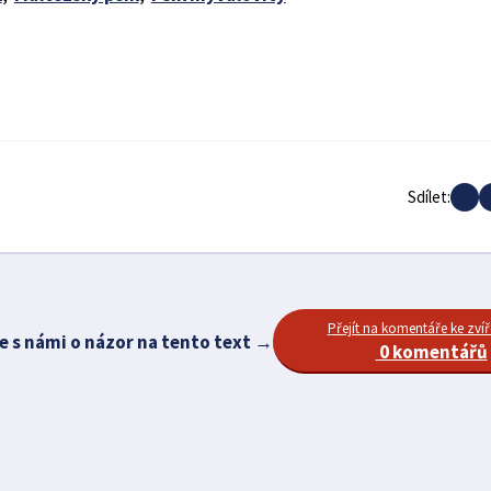
Sdílet:
Přejít na komentáře ke zvíř
e s námi o názor na tento text →
0 komentářů