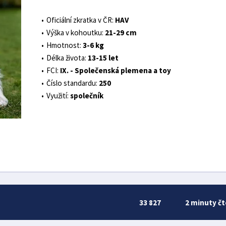
Oficiální zkratka v ČR:
HAV
Výška v kohoutku:
21-29 cm
Hmotnost:
3-6 kg
Délka života:
13-15 let
FCI:
IX. - Společenská plemena a toy
Číslo standardu:
250
Využití:
společník
33 827
2 minuty čt