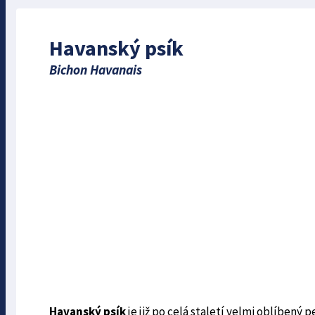
Havanský psík
Bichon Havanais
Havanský psík
je již po celá staletí velmi oblíbený 