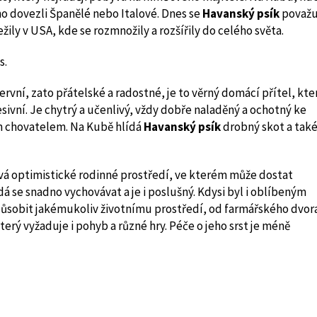
ho dovezli Španělé nebo Italové. Dnes se
Havanský psík
považu
ily v USA, kde se rozmnožily a rozšířily do celého světa.
s.
ervní, zato přátelské a radostné, je to věrný domácí přítel, kte
sivní. Je chytrý a učenlivý, vždy dobře naladěný a ochotný ke
ým chovatelem. Na Kubě hlídá
Havanský psík
drobný skot a tak
ává optimistické rodinné prostředí, ve kterém může dostat
 dá se snadno vychovávat a je i poslušný. Kdysi byl i oblíbeným
působit jakémukoliv životnímu prostředí, od farmářského dvor
terý vyžaduje i pohyb a různé hry. Péče o jeho srst je méně