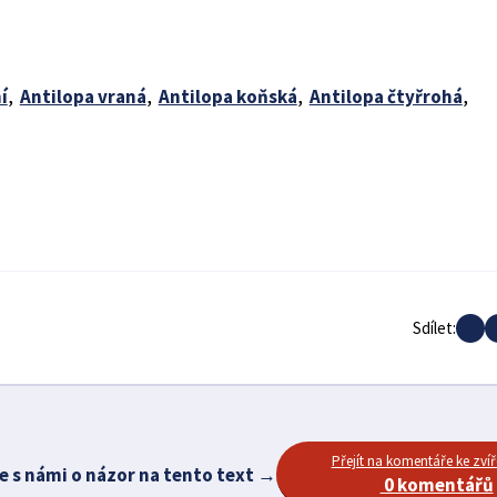
í
,
Antilopa vraná
,
Antilopa koňská
,
Antilopa čtyřrohá
,
Sdílet:
Přejít na komentáře ke zvíř
e s námi o názor na tento text →
0 komentářů