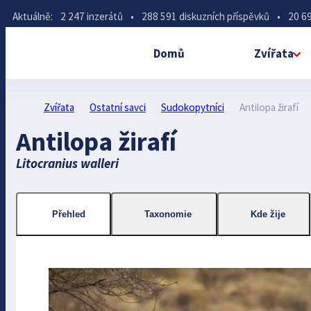
Aktuálně:
2 247 inzerátů
•
288 591 diskuzních příspěvků
•
20 69
Domů
Zvířata
Zvířata
Ostatní savci
Sudokopytníci
Antilopa žirafí
Antilopa žirafí
Litocranius walleri
Přehled
Taxonomie
Kde žije