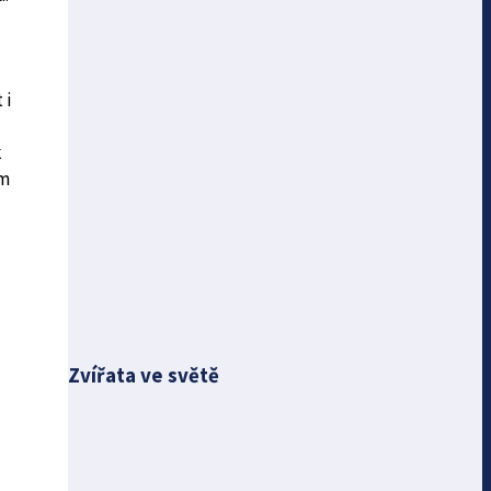
 i
k
ým
Zvířata ve světě