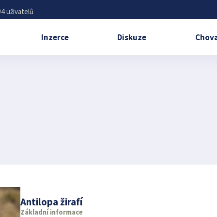
4 uživatelů
Inzerce
Diskuze
Chova
Antilopa žirafí
Základní informace