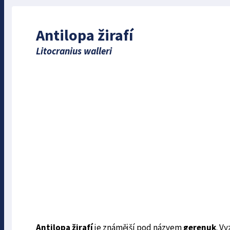
Antilopa žirafí
Litocranius walleri
Antilopa žirafí
je známější pod názvem
gerenuk
. V