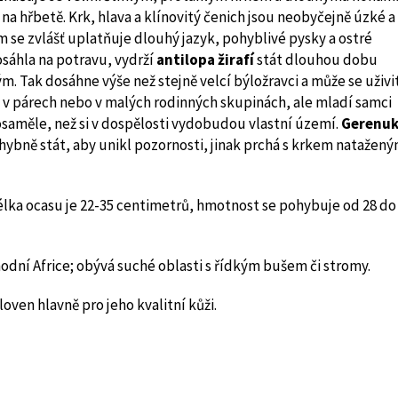
a hřbetě. Krk, hlava a klínovitý čenich jsou neobyčejně úzké a
om se zvlášť uplatňuje dlouhý jazyk, pohyblivé pysky a ostré
dosáhla na potravu, vydrží
antilopa žirafí
stát dlouhou dobu
 Tak dosáhne výše než stejně velcí býložravci a může se uživit
 v párech nebo v malých rodinných skupinách, ale mladí samci
saměle, než si v dospělosti vydobudou vlastní území.
Gerenu
ybně stát, aby unikl pozornosti, jinak prchá s krkem natažen
élka ocasu je 22-35 centimetrů, hmotnost se pohybuje od 28 do
odní Africe; obývá suché oblasti s řídkým bušem či stromy.
loven hlavně pro jeho kvalitní kůži.