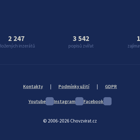
2 247
3 542
1
vložených inzerátů
popisů zvířat
zajíma
Kontakty
|
Podmínky užití
|
GDPR
Youtube
Instagram
Facebook
© 2006-2026 Chovzvirat.cz