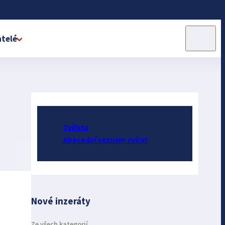
telé
Zvířata
Abecední seznam zvířat
Nové inzeráty
Ze všech kategorií