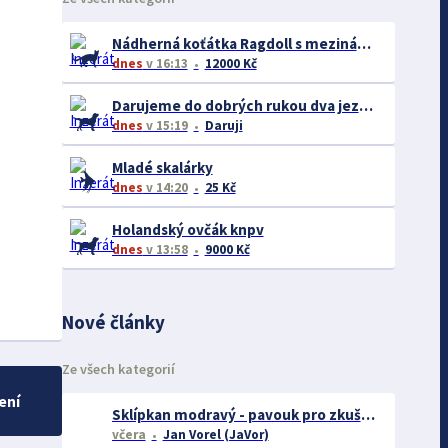
Nádherná koťátka Ragdoll s mezinárodním pasem
dnes
v 16:13
12000 Kč
Darujeme do dobrých rukou dva jezevčíky – ideálně společně
dnes
v 15:19
Daruji
Mladé skalárky
dnes
v 14:20
25 Kč
Holandský ovčák knpv
dnes
v 13:58
9000 Kč
Nové články
Ze všech kategorií
ení
Sklípkan modravý - pavouk pro zkušené chovatele
včera
Jan Vorel (JaVor)