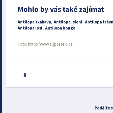
Mohlo by vás také zajímat
Antilopa skákavá
,
Antilopa jelení
,
Antilopa trávn
Antilopa losí
,
Antilopa bongo
Foto: http://www.allposters.cz
0
Podělte s