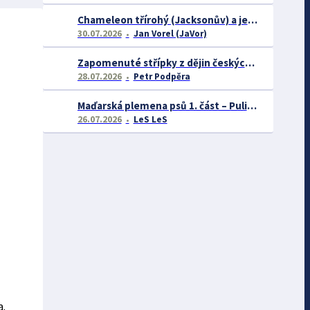
Chameleon třírohý (Jacksonův) a jeho chov
30.07.2026
Jan Vorel (JaVor)
Zapomenuté střípky z dějin českých exotářů - 3.část
28.07.2026
Petr Podpěra
Maďarská plemena psů 1. část – Puli, Komondor
26.07.2026
LeS LeS
a.