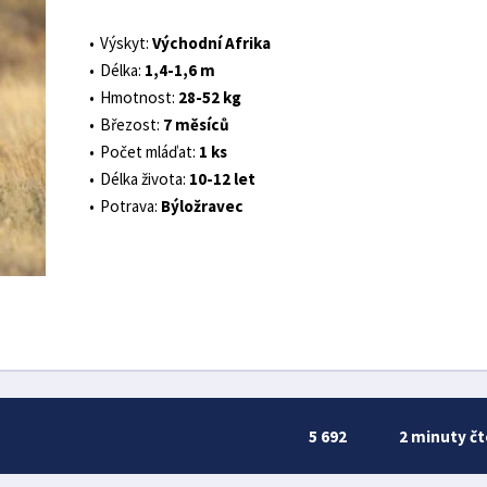
Výskyt:
Východní Afrika
Délka:
1,4-1,6 m
Hmotnost:
28-52 kg
Březost:
7 měsíců
Počet mláďat:
1 ks
Délka života:
10-12 let
Potrava:
Býložravec
5 692
2 minuty čt