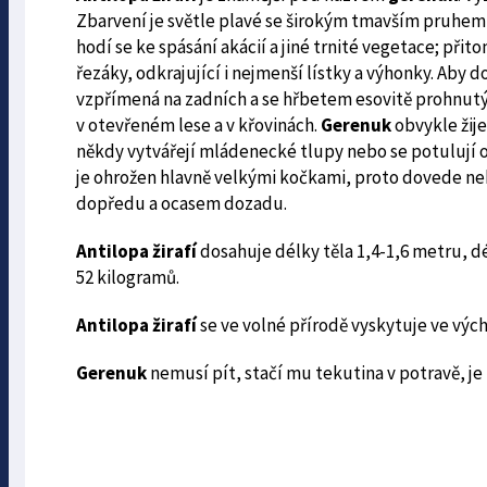
Zbarvení je světle plavé se širokým tmavším pruhem n
hodí se ke spásání akácií a jiné trnité vegetace; přit
řezáky, odkrajující i nejmenší lístky a výhonky. Aby 
vzpřímená na zadních a se hřbetem esovitě prohnutým.
v otevřeném lese a v křovinách.
Gerenuk
obvykle žije
někdy vytvářejí mládenecké tlupy nebo se potulují o
je ohrožen hlavně velkými kočkami, proto dovede neh
dopředu a ocasem dozadu.
Antilopa žirafí
dosahuje délky těla 1,4-1,6 metru, d
52 kilogramů.
Antilopa žirafí
se ve volné přírodě vyskytuje ve vých
Gerenuk
nemusí pít, stačí mu tekutina v potravě, je 