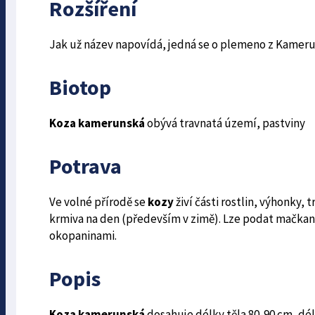
Rozšíření
Jak už název napovídá, jedná se o plemeno z Kamerun
Biotop
Koza kamerunská
obývá travnatá území, pastviny
Potrava
Ve volné přírodě se
kozy
živí části rostlin, výhonky,
krmiva na den (především v zimě). Lze podat mačkaný
okopaninami.
Popis
Koza kamerunská
dosahuje délky těla 80-90 cm, dél