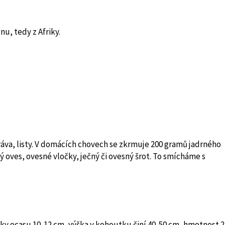
u, tedy z Afriky.
 tráva, listy. V domácích chovech se zkrmuje 200 gramů jadrného
 oves, ovesné vločky, ječný či ovesný šrot. To smícháme s
ky ocasu 10-12 cm, výška v kohoutku činí 40-50 cm, hmotnost 2