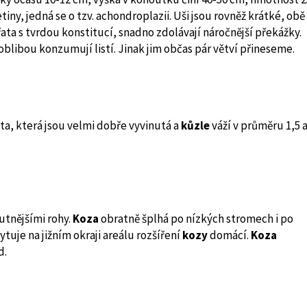
ny, jedná se o tzv. achondroplazii. Uši jsou rovněž krátké, obě
řata s tvrdou konstitucí, snadno zdolávají náročnější překážky.
oblibou konzumují listí. Jinak jim občas pár větví přineseme.
ta, která jsou velmi dobře vyvinutá a
kůzle
váží v průměru 1,5 
utnějšími rohy.
Koza
obratně šplhá po nízkých stromech i po
tuje na jižním okraji areálu rozšíření
kozy
domácí.
Koza
d.