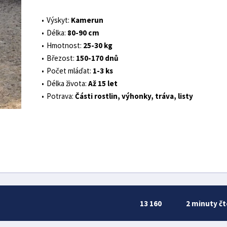
Výskyt:
Kamerun
Délka:
80-90 cm
Hmotnost:
25-30 kg
Březost:
150-170 dnů
Počet mláďat:
1-3 ks
Délka života:
Až 15 let
Potrava:
Části rostlin, výhonky, tráva, listy
13 160
2 minuty čt