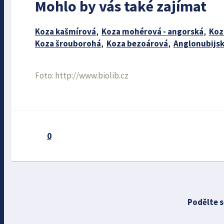
Mohlo by vás také zajímat
Koza kašmírová
,
Koza mohérová - angorská
,
Koz
Koza šrouborohá
,
Koza bezoárová
,
Anglonubijsk
Foto: http://www.biolib.cz
0
Podělte s