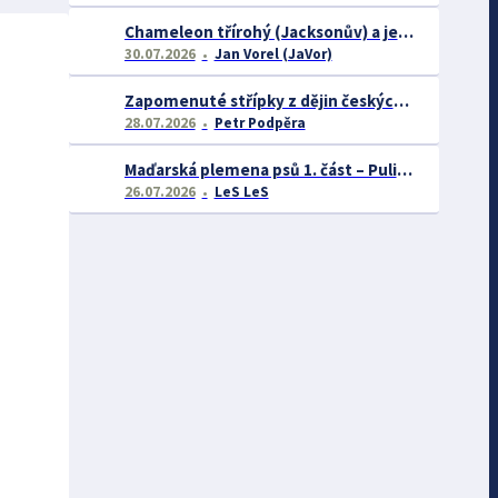
Chameleon třírohý (Jacksonův) a jeho chov
30.07.2026
Jan Vorel (JaVor)
Zapomenuté střípky z dějin českých exotářů - 3.část
28.07.2026
Petr Podpěra
Maďarská plemena psů 1. část – Puli, Komondor
26.07.2026
LeS LeS