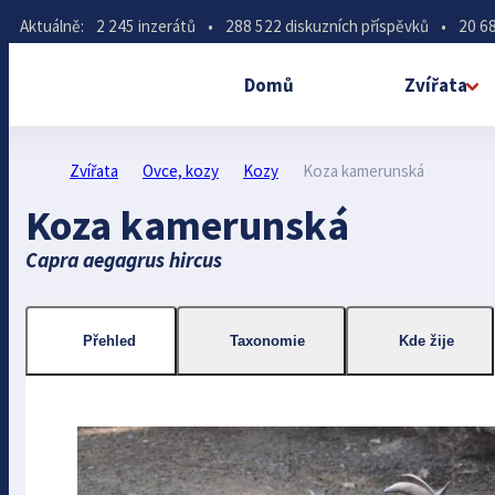
Aktuálně:
2 245 inzerátů
•
288 522 diskuzních příspěvků
•
20 68
Domů
Zvířata
Zvířata
Ovce, kozy
Kozy
Koza kamerunská
Koza kamerunská
Capra aegagrus hircus
Přehled
Taxonomie
Kde žije