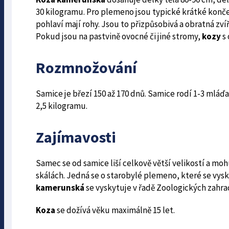
30 kilogramu. Pro plemeno jsou typické krátké končeti
pohlaví mají rohy. Jsou to přizpůsobivá a obratná zví
Pokud jsou na pastvině ovocné či jiné stromy,
kozy
s 
Rozmnožování
Samice je březí 150 až 170 dnů. Samice rodí 1-3 mláďa
2,5 kilogramu.
Zajímavosti
Samec se od samice liší celkově větší velikostí a moh
skálách. Jedná se o starobylé plemeno, které se vysky
kamerunská
se vyskytuje v řadě Zoologických zahra
Koza
se dožívá věku maximálně 15 let.