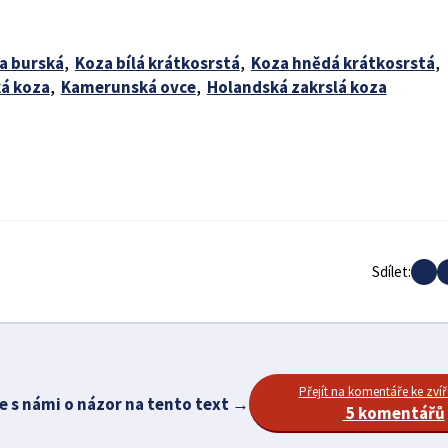
a burská
,
Koza bílá krátkosrstá
,
Koza hnědá krátkosrstá
,
á koza
,
Kamerunská ovce
,
Holandská zakrslá koza
Sdílet:
Přejít na komentáře ke zvíř
e s námi o názor na tento text →
5 komentářů