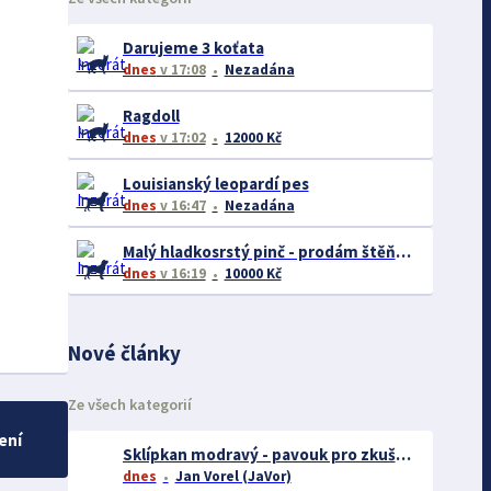
Darujeme 3 koťata
dnes
v 17:08
Nezadána
Ragdoll
dnes
v 17:02
12000 Kč
Louisianský leopardí pes
dnes
v 16:47
Nezadána
Malý hladkosrstý pinč - prodám štěňátka bez pp
dnes
v 16:19
10000 Kč
Nové články
Ze všech kategorií
ení
Sklípkan modravý - pavouk pro zkušené chovatele
dnes
Jan Vorel (JaVor)