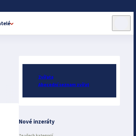
telé
Zvířata
Abecední seznam zvířat
Nové inzeráty
Ze všech kategorií