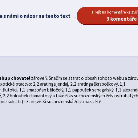
Přejít na komentáře ke zvíř
e s námi o názor na tento text →
3 komentáře
ebu
a
chovatel
zároveň. Snažím se starat o obsah tohoto webu a záro
otické ptactvo: 2,2 aratinga jendaj, 2,2 aratinga škraboškový, 1,1
žlutolící, 1,1 amazoňan běločelý, 1,1 papoušek senegalský, 1,1 alexand
ý, 2,2 holoubek diamantový a také 6 ks suchozemských želv ostruhatýc
ne sulcata) - 3. největší suchozemská želva na světě.