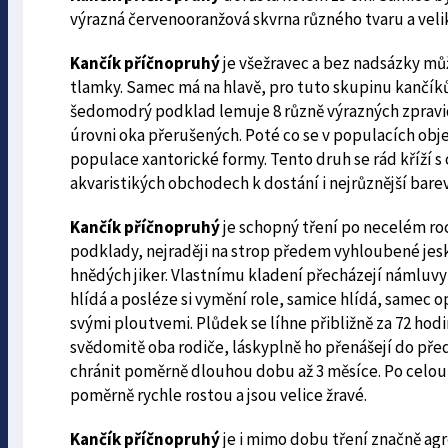
výrazná červenooranžová skvrna různého tvaru a velik
Kančík příčnopruhý
je všežravec a bez nadsázky můž
tlamky. Samec má na hlavě, pro tuto skupinu kančíků,
šedomodrý podklad lemuje 8 různě výrazných zpravid
úrovni oka přerušených. Poté co se v populacích objevil
populace xantorické formy. Tento druh se rád kříží s
akvaristikých obchodech k dostání i nejrůznější bar
Kančík příčnopruhý
je schopný tření po necelém roc
podklady, nejraději na strop předem vyhloubené je
hnědých jiker. Vlastnímu kladení přecházejí námluvy 
hlídá a posléze si vymění role, samice hlídá, samec op
svými ploutvemi. Plůdek se líhne přibližně za 72 hodin
svědomitě oba rodiče, láskyplně ho přenášejí do pře
chránit poměrně dlouhou dobu až 3 měsíce. Po celou 
poměrně rychle rostou a jsou velice žravé.
Kančík příčnopruhý
je i mimo dobu tření značně ag