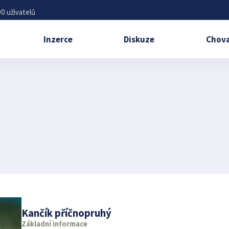
0 uživatelů
Inzerce
Diskuze
Chova
Kančík příčnopruhý
Základní informace