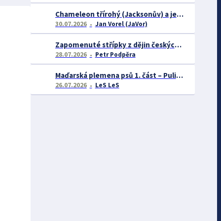
Chameleon třírohý (Jacksonův) a jeho chov
30.07.2026
Jan Vorel (JaVor)
Zapomenuté střípky z dějin českých exotářů - 3.část
28.07.2026
Petr Podpěra
Maďarská plemena psů 1. část – Puli, Komondor
26.07.2026
LeS LeS