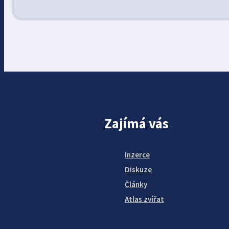
Zajímá vás
Inzerce
Diskuze
Články
Atlas zvířat