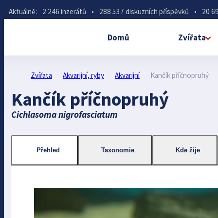
Aktuálně:
2 246 inzerátů
•
288 537 diskuzních příspěvků
•
20 69
Domů
Zvířata
Zvířata
Akvarijní, ryby
Akvarijní
Kančík příčnopruhý
Kančík příčnopruhý
Cichlasoma nigrofasciatum
Přehled
Taxonomie
Kde žije