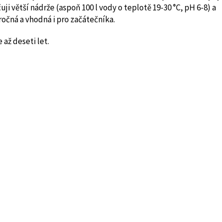
ji větší nádrže (aspoň 100 l vody o teplotě 19-30 °C, pH 6-8) a
áročná a vhodná i pro začátečníka.
až deseti let.