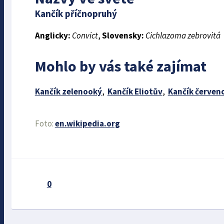
Kančík příčnopruhý
Anglicky:
Convict
,
Slovensky:
Cichlazoma zebrovitá
Mohlo by vás také zajímat
Kančík zelenooký
,
Kančík Eliotův
,
Kančík červen
Foto:
en.wikipedia.org
0