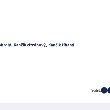
ohrdlý
,
Kančík citrónový
,
Kančik žíhaný
Sdílet: