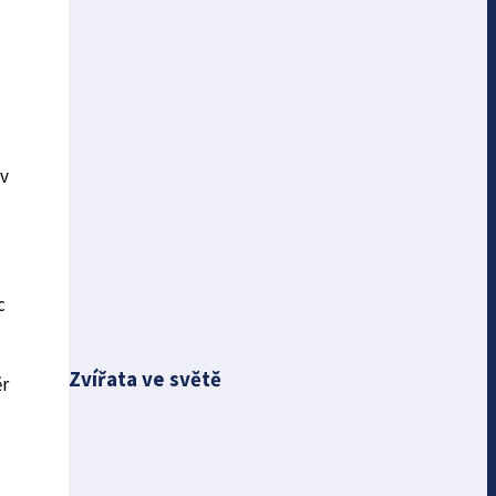
 v
c
Zvířata ve světě
ěr