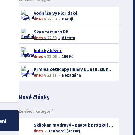
Vodní želvy Floridské
dnes
v 22:50
Daruji
Skye terrier s PP
dnes
v 22:39
V textu
Indický běžec
dnes
v 22:06
160 Kč
Krmiva Zetik Spytihněv u Jezu, slunečnice černá 19kc/kg Akce na Avicentru Avest I na burze
dnes
v 21:11
Nezadána
Nové články
Ze všech kategorií
ení
Sklípkan modravý - pavouk pro zkušené chovatele
dnes
Jan Vorel (JaVor)