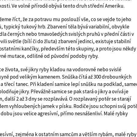
osti. Ve volné přírodě obývá tento druh střední Ameriku.
eme říct, že za potravu mu poslouží vše, co se vejde to jeho
 typický tukový hrb. Zbarvení těla bývá variabilní, obvykle
la černých nebo tmavošedých svislých pruhů v přední části v
i světle (bílí či do žluta) zbarvení jedinci, existuje stabilní
 ostatními kančíky, především této skupiny, a proto jsou někdy
evné mutace, odlišné od původní podoby ryby.
e života, své jikry ryby kladou na vodorovné nebo svislé
skyně pod velikým kamenem. Snůška čítá až 300 drobounkých
a třecí tanec. Při kladení samice lepí snůšku na podklad, same
lodňuje jikry. Převážně samice se pak stará o jikry a ovívá je
, další 2 až 3 dny se rozplavává. O rozplavaný potěr se starají
dem vyhloubených jamek v písku. Rodiče jsou schopni svůj pot
dobu jsou velice agresívní, přímo nesnášenliví. Malé rybky
resívní, zejména k ostatním samcům a větším rybám, malé ryby