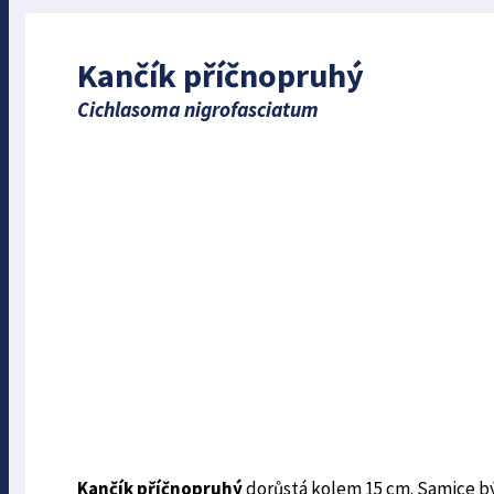
Kančík příčnopruhý
Cichlasoma nigrofasciatum
Kančík příčnopruhý
dorůstá kolem 15 cm. Samice býv