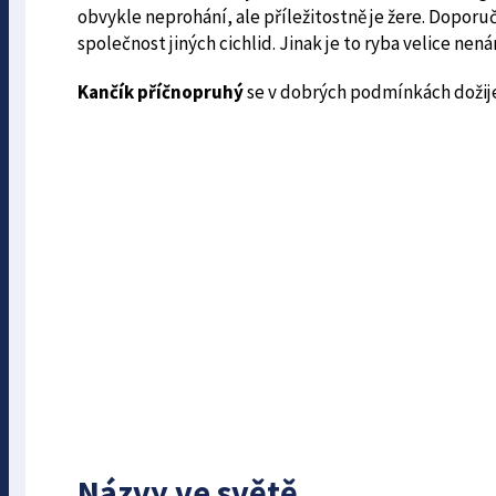
obvykle neprohání, ale příležitostně je žere. Doporuču
společnost jiných cichlid. Jinak je to ryba velice nen
Kančík příčnopruhý
se v dobrých podmínkách dožije 
Názvy ve světě