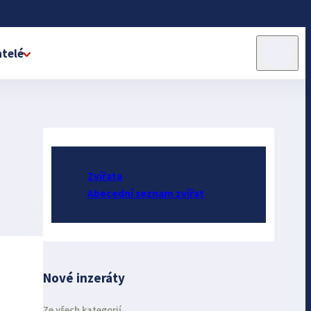
telé
Zvířata
Abecední seznam zvířat
Nové inzeráty
Ze všech kategorií