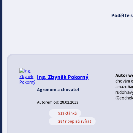
Podělte s
Autor w
Ing. Zbyněk Pokorný
chovám ex
amazoňan 
Agronom a chovatel
rudohlav
(Geochelo
Autorem od: 28.02.2013
513 článků
2847 popisů zvířat