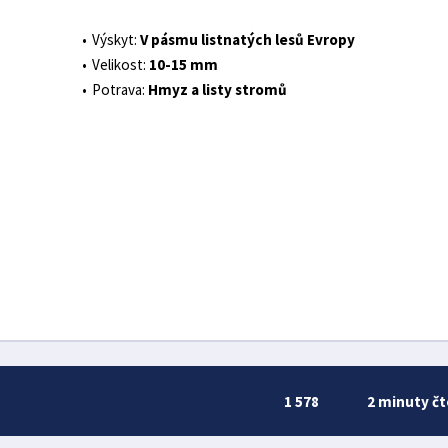
Výskyt:
V pásmu listnatých lesů Evropy
Velikost:
10-15 mm
Potrava:
Hmyz a listy stromů
1 578
2 minuty čt