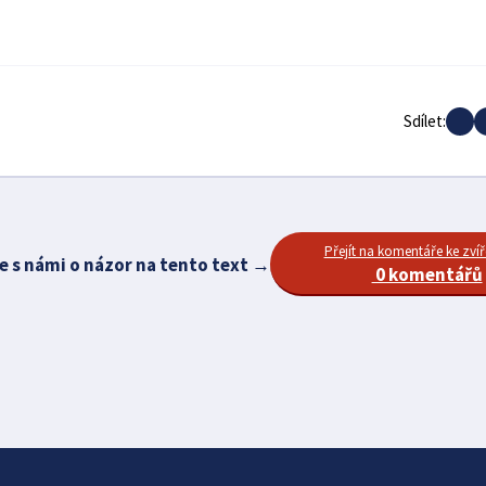
Sdílet:
Přejít na komentáře ke zvíř
e s námi o názor na tento text →
0 komentářů