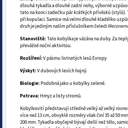
dlouhá tykadla a dlouhé zadní nohy, výborně uzpůso
tato na konci zadečku pár krátkých přívěsků (stylů). 
při kopulaci. Samice má velmi dlouhé kladélko uzpůso
druh je jediným naším příslušníkem čeledi
Meconema
Stanoviště:
Tato kobylka je vázána na duby. Za tepl
převážně noční aktivitou.
Rozšíření:
V pásmu listnatých lesů Evropy.
Výskyt:
V dubových lesích hojný.
Biologie:
Podobná jako u kobylky zelené.
Potrava:
Hmyz a listy stromů.
Kobylkovití představují středně velký až velký
rovno
více než 13 cm, obvyklé rozměry však činí 35 až 50 
200 mm.
Tykadla
obyčejně bývají delší než tělo, sam