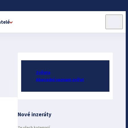
telé
Zvířata
Abecední seznam zvířat
Nové inzeráty
Ze všech kategorií