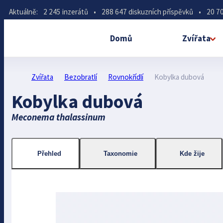
Aktuálně:
2 245 inzerátů
•
288 647 diskuzních příspěvků
•
20 70
Domů
Zvířata
Zvířata
Bezobratlí
Rovnokřídlí
Kobylka dubová
Kobylka dubová
Meconema thalassinum
Přehled
Taxonomie
Kde žije