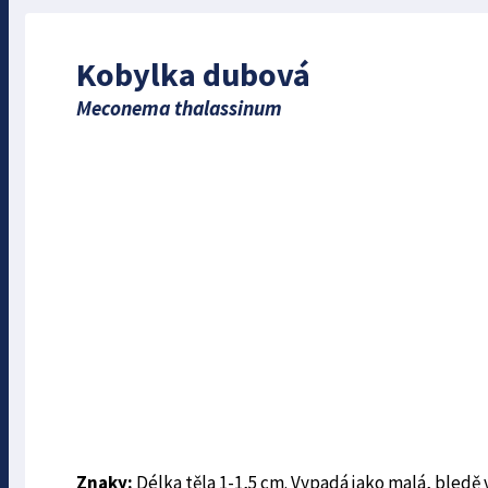
Kobylka dubová
Meconema thalassinum
Znaky:
Délka těla 1-1,5 cm. Vypadá jako malá, bled