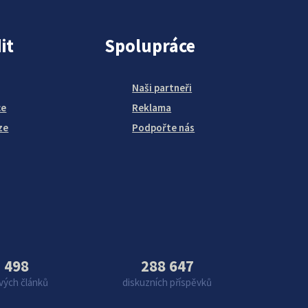
it
Spolupráce
Naši partneři
ce
Reklama
ze
Podpořte nás
 498
288 647
vých článků
diskuzních příspěvků