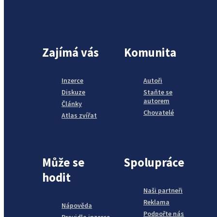
Zajímá vás
Komunita
Inzerce
Autoři
Diskuze
Staňte se
autorem
Články
Chovatelé
Atlas zvířat
Může se
Spolupráce
hodit
Naši partneři
Reklama
Nápověda
Podpořte nás