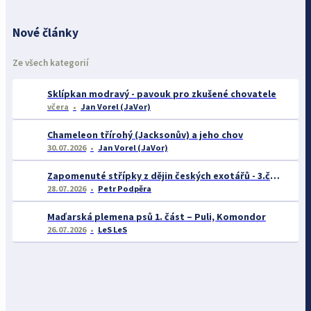
Nové články
Ze všech kategorií
Sklípkan modravý - pavouk pro zkušené chovatele
včera
Jan Vorel (JaVor)
Chameleon třírohý (Jacksonův) a jeho chov
30.07.2026
Jan Vorel (JaVor)
Zapomenuté střípky z dějin českých exotářů - 3.část
28.07.2026
Petr Podpěra
Maďarská plemena psů 1. část – Puli, Komondor
26.07.2026
LeS LeS