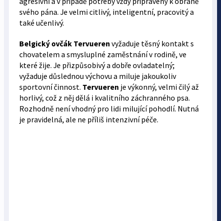
agresivní a v případě potřeby vždy připravený k obraně
svého pána. Je velmi citlivý, inteligentní, pracovitý a
také učenlivý.
Belgický ovčák Tervueren
vyžaduje těsný kontakt s
chovatelem a smysluplné zaměstnání v rodině, ve
které žije. Je přizpůsobivý a dobře ovladatelný;
vyžaduje důslednou výchovu a miluje jakoukoliv
sportovní činnost.
Tervueren
je výkonný, velmi čilý až
horlivý, což z něj dělá i kvalitního záchranného psa.
Rozhodně není vhodný pro lidi milující pohodlí. Nutná
je pravidelná, ale ne příliš intenzivní péče.