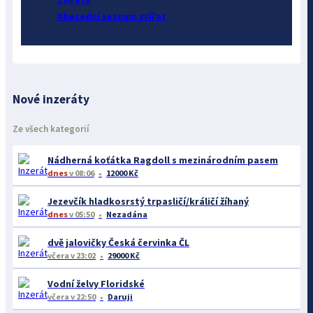
Abecední seznam zvířat
Nové inzeráty
Ze všech kategorií
Nádherná koťátka Ragdoll s mezinárodním pasem
dnes
v 08:06
12000 Kč
Jezevčík hladkosrstý trpasličí/králičí žíhaný
dnes
v 05:50
Nezadána
dvě jalovičky Česká červinka ČL
včera
v 23:02
29000 Kč
Vodní želvy Floridské
včera
v 22:50
Daruji