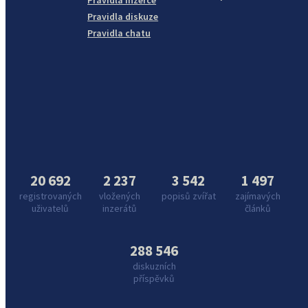
Pravidla inzerce
Pravidla diskuze
Pravidla chatu
20 692
2 237
3 542
1 497
registrovaných
vložených
popisů zvířat
zajímavých
uživatelů
inzerátů
článků
288 546
diskuzních
příspěvků