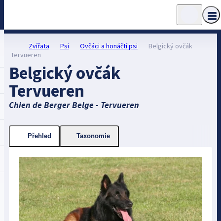
Zvířata
Psi
Ovčáci a honáčtí psi
Belgický ovčák
Tervueren
Belgický ovčák
Tervueren
Chien de Berger Belge - Tervueren
Přehled
Taxonomie