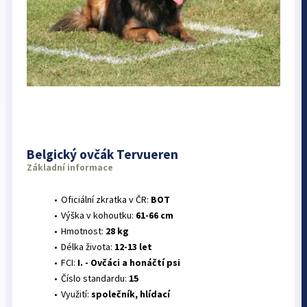
Belgický ovčák Tervueren
Základní informace
Oficiální zkratka v ČR:
BOT
Výška v kohoutku:
61-66 cm
Hmotnost:
28 kg
Délka života:
12-13 let
FCI:
I. - Ovčáci a honáčtí psi
Číslo standardu:
15
Využití:
společník, hlídací