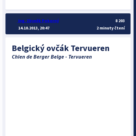
Ing. Zbyněk Pokorný
8 203
14.10.2013, 20:47
2 minuty čtení
Belgický ovčák Tervueren
Chien de Berger Belge - Tervueren