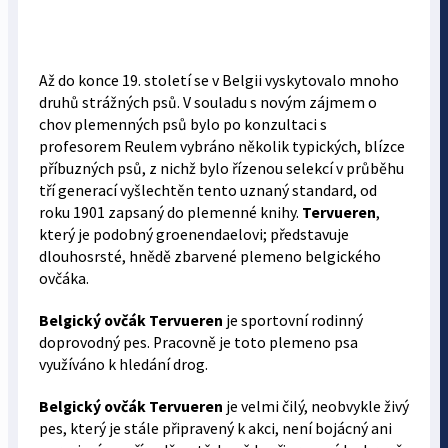
Až do konce 19. století se v Belgii vyskytovalo mnoho
druhů strážných psů. V souladu s novým zájmem o
chov plemenných psů bylo po konzultaci s
profesorem Reulem vybráno několik typických, blízce
příbuzných psů, z nichž bylo řízenou selekcí v průběhu
tří generací vyšlechtěn tento uznaný standard, od
roku 1901 zapsaný do plemenné knihy.
Tervueren
,
který je podobný groenendaelovi; představuje
dlouhosrsté, hnědě zbarvené plemeno belgického
ovčáka.
Belgický ovčák Tervueren
je sportovní rodinný
doprovodný pes. Pracovně je toto plemeno psa
využíváno k hledání drog.
Belgický ovčák Tervueren
je velmi čilý, neobvykle živý
pes, který je stále připravený k akci, není bojácný ani