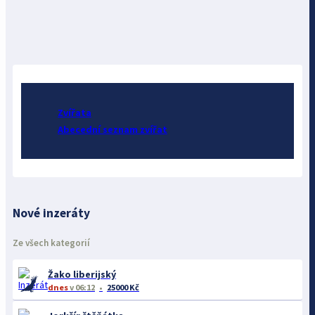
Zvířata
Abecední seznam zvířat
Nové inzeráty
Ze všech kategorií
Žako liberijský
dnes
v 06:12
25000 Kč