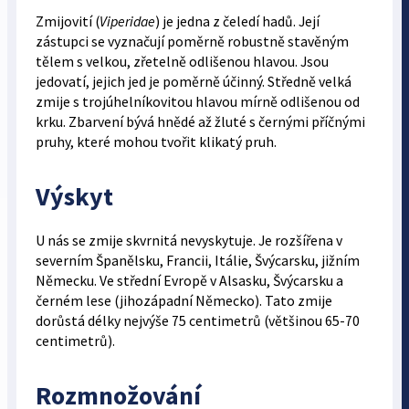
Zmijovití (
Viperidae
) je jedna z čeledí hadů. Její
zástupci se vyznačují poměrně robustně stavěným
tělem s velkou, zřetelně odlišenou hlavou. Jsou
jedovatí, jejich jed je poměrně účinný. Středně velká
zmije s trojúhelníkovitou hlavou mírně odlišenou od
krku. Zbarvení bývá hnědé až žluté s černými příčnými
pruhy, které mohou tvořit klikatý pruh.
Výskyt
U nás se zmije skvrnitá nevyskytuje. Je rozšířena v
severním Španělsku, Francii, Itálie, Švýcarsku, jižním
Německu. Ve střední Evropě v Alsasku, Švýcarsku a
černém lese (jihozápadní Německo). Tato zmije
dorůstá délky nejvýše 75 centimetrů (většinou 65-70
centimetrů).
Rozmnožování