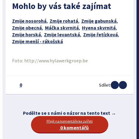
Mohlo by vás také zajímat
Zmije nosorohá
,
Zmije rohatá
,
Zmije gabunská
,
Zmije obecná
,
Máčka skvrnitá
,
Hyena skvrnitá
,
Zmije horská
,
Zmije levantská
,
Zmije řetízková
,
Zmije menší - rákošská
Foto: http://www.hylawerkgroep.be
0
Sdílet:
Podělte se s námi o názor na tento text →
Přejít na komentáře ke zvířeti
0 komentářů