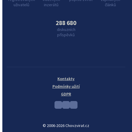
uživatelů
inzerátů
článků
288 680
diskuzních
příspěvků
Kontakty
Podmínky užití
GDPR
© 2006-2026 Chovzvirat.cz