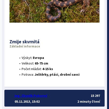
Zmije skvrnitá
Základní informace
Výskyt:
Evropa
Velikost:
65-75 cm
Počet mláďat:
4-15 ks
Potrava:
Ještěrky, ptáci, drobní savci
Ing. Zbyněk Pokorný
15 297
05.11.2013, 15:02
2 minuty čtení