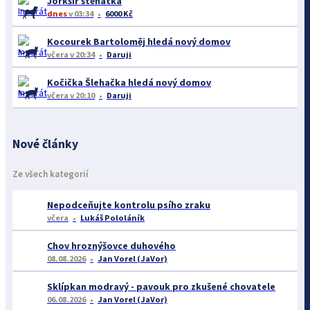
Jorkšír štěňátka
dnes
v 03:34
6000 Kč
Kocourek Bartoloměj hledá nový domov
včera
v 20:34
Daruji
Kočička Šlehačka hledá nový domov
včera
v 20:10
Daruji
Nové články
Ze všech kategorií
Nepodceňujte kontrolu psího zraku
včera
Lukáš Pololáník
Chov hroznýšovce duhového
08.08.2026
Jan Vorel (JaVor)
Sklípkan modravý - pavouk pro zkušené chovatele
06.08.2026
Jan Vorel (JaVor)