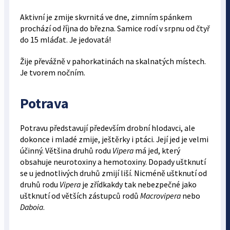
Aktivní je zmije skvrnitá ve dne, zimním spánkem
prochází od října do března. Samice rodí v srpnu od čtyř
do 15 mláďat. Je jedovatá!
Žije převážně v pahorkatinách na skalnatých místech.
Je tvorem nočním.
Potrava
Potravu představují především drobní hlodavci, ale
dokonce i mladé zmije, ještěrky i ptáci. Její jed je velmi
účinný. Většina druhů rodu
Vipera
má jed, který
obsahuje neurotoxiny a hemotoxiny. Dopady uštknutí
se u jednotlivých druhů zmijí liší. Nicméně uštknutí od
druhů rodu
Vipera
je zřídkakdy tak nebezpečné jako
uštknutí od větších zástupců rodů
Macrovipera
nebo
Daboia
.