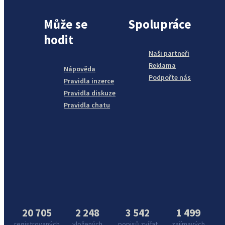
Může se
Spolupráce
hodit
Naši partneři
Reklama
Nápověda
Podpořte nás
Pravidla inzerce
Pravidla diskuze
Pravidla chatu
20 705
2 248
3 542
1 499
registrovaných
vložených
popisů zvířat
zajímavých