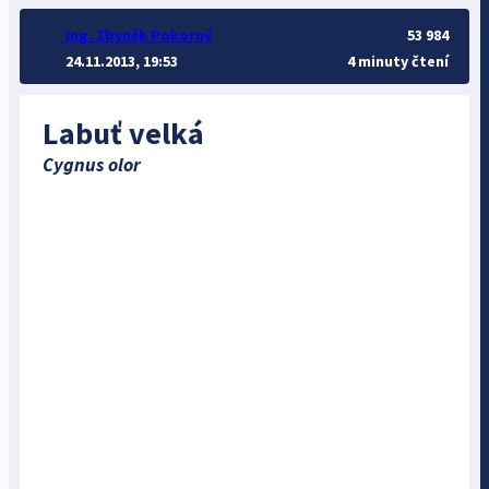
Ing. Zbyněk Pokorný
53 984
24.11.2013, 19:53
4 minuty čtení
Labuť velká
Cygnus olor