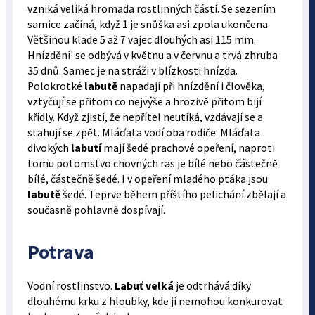
vzniká veliká hromada rostlinných částí. Se sezením
samice začíná, když 1 je snůška asi zpola ukončena.
Většinou klade 5 až 7 vajec dlouhých asi 115 mm.
Hnízdění' se odbývá v květnu a v červnu a trvá zhruba
35 dnů. Samec je na stráži v blízkosti hnízda.
Polokrotké
labutě
napadají při hnízdění i člověka,
vztyčují se přitom co nejvýše a hrozivě přitom bijí
křídly. Když zjistí, že nepřítel neutíká, vzdávají se a
stahují se zpět. Mláďata vodí oba rodiče. Mláďata
divokých
labutí
mají šedé prachové opeření, naproti
tomu potomstvo chovných ras je bílé nebo částečně
bílé, částečně šedé. I v opeření mladého ptáka jsou
labutě
šedé. Teprve během příštího pelichání zbělají a
současně pohlavně dospívají.
Potrava
Vodní rostlinstvo.
Labuť velká
je odtrhává díky
dlouhému krku z hloubky, kde jí nemohou konkurovat