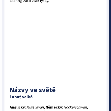
kachny, zato však lysky.
Názvy ve světě
Labuť velká
Anglicky:
Mute Swan
,
Německy:
Höckerschwan
,