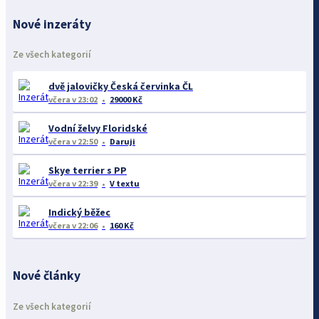
Nové inzeráty
Ze všech kategorií
dvě jalovičky Česká červinka ČL
včera
v 23:02
29000 Kč
Vodní želvy Floridské
včera
v 22:50
Daruji
Skye terrier s PP
včera
v 22:39
V textu
Indický běžec
včera
v 22:06
160 Kč
Nové články
Ze všech kategorií