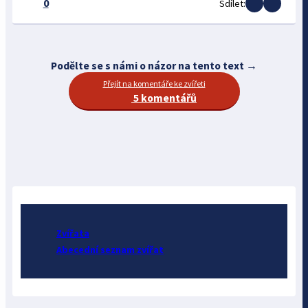
0
Sdílet:
Podělte se s námi o názor na tento text →
Přejít na komentáře ke zvířeti
5 komentářů
Zvířata
Abecední seznam zvířat