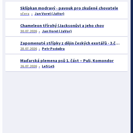
Sklípkan modravý - pavouk pro zkušené chovatele
včera
Jan Vorel (JaVor)
Chameleon třírohý (Jacksonův) a jeho chov
30.07.2026
Jan Vorel (JaVor)
Zapomenuté střípky z dějin českých exotářů - 3.část
28.07.2026
Petr Podpěra
Maďarská plemena psů 1. část – Puli, Komondor
26.07.2026
LeS LeS