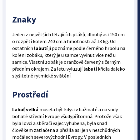
Znaky
Jeden z největších létajících ptáků, dlouhý asi 150 cm
o rozpětí kolem 240 cm a hmotnosti až 13 kg. Od
ostatních
labutí
ji poznáme podle černého hrbolu na
kořeni zobáku, který je u samce vyvinut více než u
samice. Vlastní zobák je oranžově červený s černým
předním okrajem. Za letu vyluzují
labutí
křídla daleko
slyšitelné rytmické svištění.
Prostředí
Labuť velká
musela být kdysi v bažinaté a na vody
bohaté střední Evropě všudypřítomná. Protože však
byla lovci a sběrači vajec vyhubena, byla snad
člověkem zatlačena a přežila asi jen v neschůdných
močálech severovýchodní Evropy. V posledních