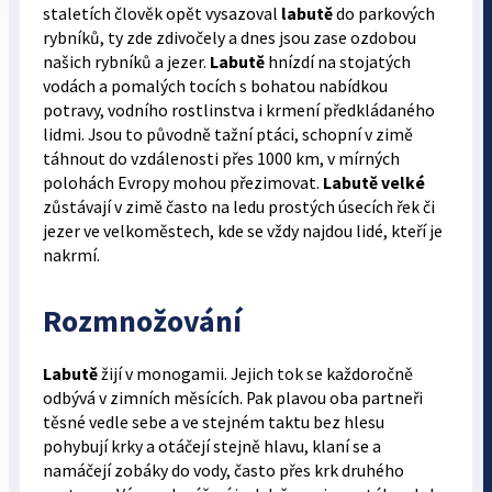
staletích člověk opět vysazoval
labutě
do parkových
rybníků, ty zde zdivočely a dnes jsou zase ozdobou
našich rybníků a jezer.
Labutě
hnízdí na stojatých
vodách a pomalých tocích s bohatou nabídkou
potravy, vodního rostlinstva i krmení předkládaného
lidmi. Jsou to původně tažní ptáci, schopní v zimě
táhnout do vzdálenosti přes 1000 km, v mírných
polohách Evropy mohou přezimovat.
Labutě velké
zůstávají v zimě často na ledu prostých úsecích řek či
jezer ve velkoměstech, kde se vždy najdou lidé, kteří je
nakrmí.
Rozmnožování
Labutě
žijí v monogamii. Jejich tok se každoročně
odbývá v zimních měsících. Pak plavou oba partneři
těsné vedle sebe a ve stejném taktu bez hlesu
pohybují krky a otáčejí stejně hlavu, klaní se a
namáčejí zobáky do vody, často přes krk druhého