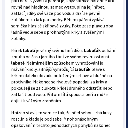
partnera. Výzvou k páření je, když samice natáhne krk
rovně nad hladinou, samec vystoupí na její hřbet,
zatlačí ji díky své váze pod vodu a drží se pevně
zobákem za krk partnerky. Během páření vydává
samička hlasité skřípavé zvuky. Poté zase plavou oba
ladně vedle sebe s prohnutými krky a svěšenými
zobáky.
Párek
labutí
je věrný svému hnízdišti.
Labuťák
odhání
zhruba od času jarního tání ze svého revíru ostatní
labutě
. Nejmírnějším způsobem vyhrožování je
mávání křídly, silnější vyhrožující
labuťák
plave s
krkem daleko dozadu položeným trhavě a hlučně na
protivníka. Nakonec se rivalové popadají za krky a
pokoušejí se za tlukotu křídel druhého odstrčit nebo
zatlačit pod vodu. Přitom lítá spousta peří a může
dojít i k vážným zraněním.
Hnízdo staví jen samice tak, že před sebou trhá kusy
rostlin a klade je pod sebe. Mnohonásobným
opakováním těchto jednoduchých pohybů nakonec