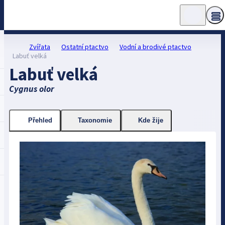
Zvířata
Ostatní ptactvo
Vodní a brodivé ptactvo
Labuť velká
Labuť velká
Cygnus olor
Přehled
Taxonomie
Kde žije