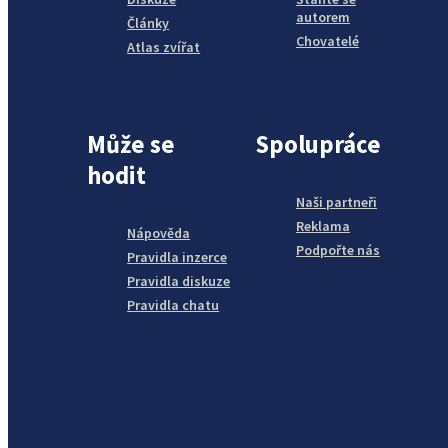
autorem
Články
Chovatelé
Atlas zvířat
Může se
Spolupráce
hodit
Naši partneři
Reklama
Nápověda
Podpořte nás
Pravidla inzerce
Pravidla diskuze
Pravidla chatu