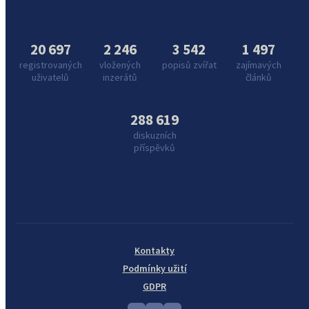
20 697
2 246
3 542
1 497
registrovaných
vložených
popisů zvířat
zajímavých
uživatelů
inzerátů
článků
288 619
diskuzních
příspěvků
Kontakty
Podmínky užití
GDPR