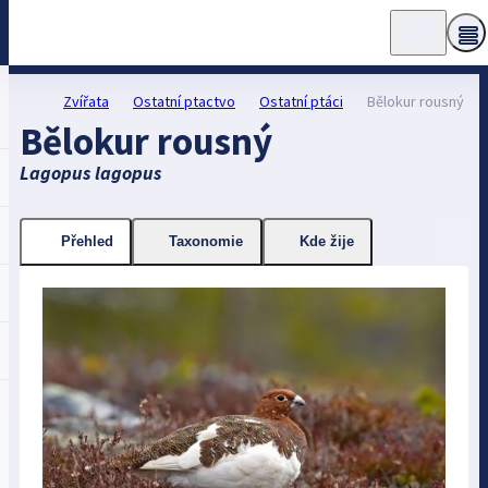
Zvířata
Ostatní ptactvo
Ostatní ptáci
Bělokur rousný
Bělokur rousný
Lagopus lagopus
Přehled
Taxonomie
Kde žije