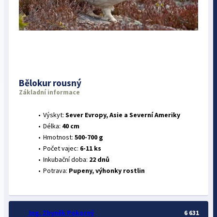
Bělokur rousný
Základní informace
Výskyt:
Sever Evropy, Asie a Severní Ameriky
Délka:
40 cm
Hmotnost:
500-700 g
Počet vajec:
6-11 ks
Inkubační doba:
22 dnů
Potrava:
Pupeny, výhonky rostlin
Ing. Zbyněk Pokorný
6 631