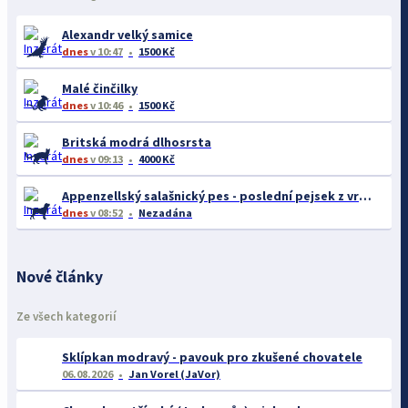
Alexandr velký samice
dnes
v 10:47
1500 Kč
Malé činčilky
dnes
v 10:46
1500 Kč
Britská modrá dlhosrsta
dnes
v 09:13
4000 Kč
Appenzellský salašnický pes - poslední pejsek z vrhu B
dnes
v 08:52
Nezadána
Nové články
Ze všech kategorií
Sklípkan modravý - pavouk pro zkušené chovatele
06.08.2026
Jan Vorel (JaVor)