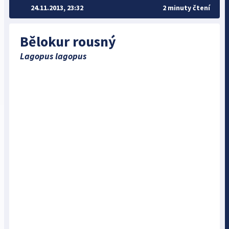
24.11.2013, 23:32
2 minuty čtení
Bělokur rousný
Lagopus lagopus