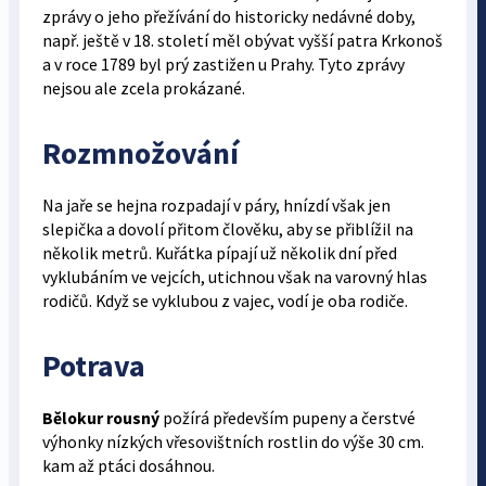
zprávy o jeho přežívání do historicky nedávné doby,
např. ještě v 18. století měl obývat vyšší patra Krkonoš
a v roce 1789 byl prý zastižen u Prahy. Tyto zprávy
nejsou ale zcela prokázané.
Rozmnožování
Na jaře se hejna rozpadají v páry, hnízdí však jen
slepička a dovolí přitom člověku, aby se přiblížil na
několik metrů. Kuřátka pípají už několik dní před
vyklubáním ve vejcích, utichnou však na varovný hlas
rodičů. Když se vyklubou z vajec, vodí je oba rodiče.
Potrava
Bělokur rousný
požírá především pupeny a čerstvé
výhonky nízkých vřesovištních rostlin do výše 30 cm.
kam až ptáci dosáhnou.