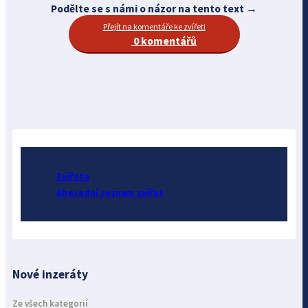
Podělte se s námi o názor na tento text →
Přejít na komentáře ke zvířeti
0 komentářů
Zvířata
Abecední seznam zvířat
Nové inzeráty
Ze všech kategorií