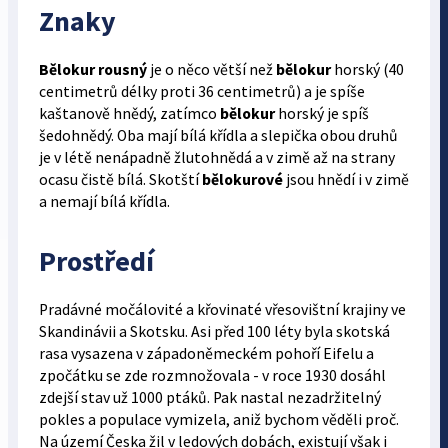
Znaky
Bělokur rousný
je o něco větší než
bělokur
horský (40
centimetrů délky proti 36 centimetrů) a je spíše
kaštanově hnědý, zatímco
bělokur
horský je spíš
šedohnědý. Oba mají bílá křídla a slepička obou druhů
je v létě nenápadně žlutohnědá a v zimě až na strany
ocasu čistě bílá. Skotští
bělokurové
jsou hnědí i v zimě
a nemají bílá křídla.
Prostředí
Pradávné močálovité a křovinaté vřesovištní krajiny ve
Skandinávii a Skotsku. Asi před 100 léty byla skotská
rasa vysazena v západoněmeckém pohoří Eifelu a
zpočátku se zde rozmnožovala - v roce 1930 dosáhl
zdejší stav už 1000 ptáků. Pak nastal nezadržitelný
pokles a populace vymizela, aniž bychom věděli proč.
Na území Česka žil v ledových dobách, existují však i