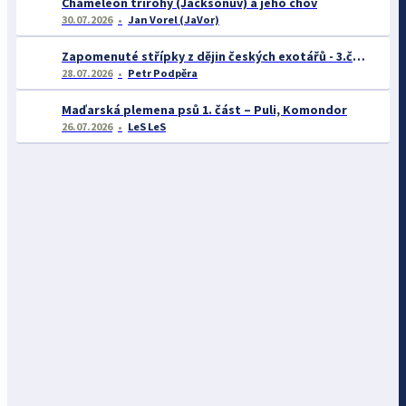
Chameleon třírohý (Jacksonův) a jeho chov
30.07.2026
Jan Vorel (JaVor)
Zapomenuté střípky z dějin českých exotářů - 3.část
28.07.2026
Petr Podpěra
Maďarská plemena psů 1. část – Puli, Komondor
26.07.2026
LeS LeS