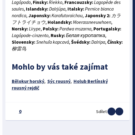
Lagópodo
,
Finsky:
Riekko
,
Francouzsky:
Lagopède des
saules
,
Islandsky:
Dalrjúpa
,
Italsky:
Pernice bianca
nordica
,
Japonsky:
Karafutoraichou
,
Japonsky 2:
カラ
フトライチョウ
,
Holandsky:
Moerassneeuwhoen
,
Norsky:
Lirype
,
Polsky:
Pardwa mszarna
,
Portugalsky:
Lagópode-cinzento
,
Rusky:
Белая куропатка
,
Slovensky:
Snehuľa kapcavá
,
Švédsky:
Dalripa
,
Čínsky:
柳雷鸟
Mohlo by vás také zajímat
Bělokur horský
,
Sýc rousný
,
Holub Berlínský
rousný rejdič
0
Sdílet: