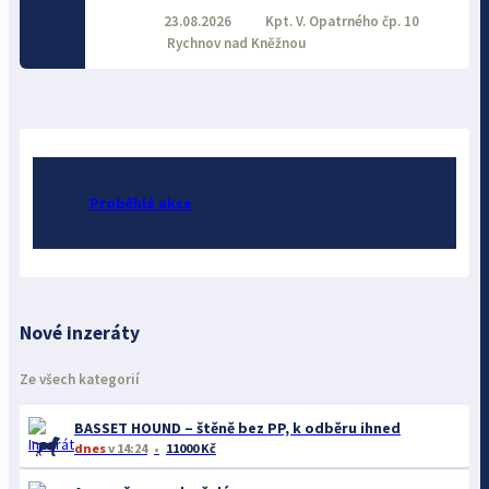
23.08.2026
Kpt. V. Opatrného čp. 10
Rychnov nad Kněžnou
Proběhlé akce
Nové inzeráty
Ze všech kategorií
BASSET HOUND – štěně bez PP, k odběru ihned
dnes
v 14:24
11000 Kč