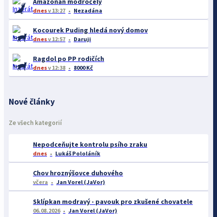
Amazoňan modročelý
dnes
v 13:27
Nezadána
Kocourek Puding hledá nový domov
dnes
v 12:57
Daruji
Ragdol po PP rodičích
dnes
v 12:38
8000 Kč
Nové články
Ze všech kategorií
Nepodceňujte kontrolu psího zraku
dnes
Lukáš Pololáník
Chov hroznýšovce duhového
včera
Jan Vorel (JaVor)
Sklípkan modravý - pavouk pro zkušené chovatele
06.08.2026
Jan Vorel (JaVor)