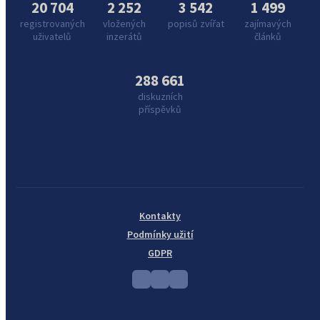
20 704
2 252
3 542
1 499
registrovaných
vložených
popisů zvířat
zajímavých
uživatelů
inzerátů
článků
288 661
diskuzních
příspěvků
Kontakty
Podmínky užití
GDPR