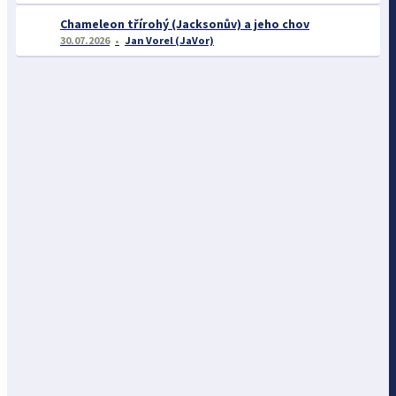
Chameleon třírohý (Jacksonův) a jeho chov
30.07.2026
Jan Vorel (JaVor)