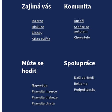
Zajímá vás
Komunita
Inzerce
Autoři
Diskuze
Staňte se
autorem
Články
Chovatelé
Atlas zvířat
Může se
Spolupráce
hodit
Naši partneři
Reklama
Nápověda
Podpořte nás
Pravidla inzerce
Pravidla diskuze
Pravidla chatu