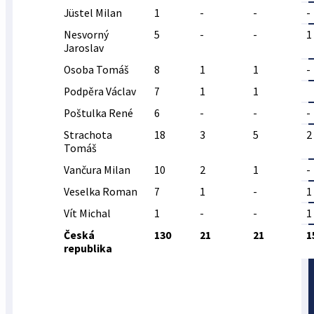
Jüstel Milan
1
-
-
-
Nesvorný
5
-
-
1
Jaroslav
Osoba Tomáš
8
1
1
-
Podpěra Václav
7
1
1
Poštulka René
6
-
-
-
Strachota
18
3
5
2
Tomáš
Vančura Milan
10
2
1
-
Veselka Roman
7
1
-
1
Vít Michal
1
-
-
1
Česká
130
21
21
1
republika