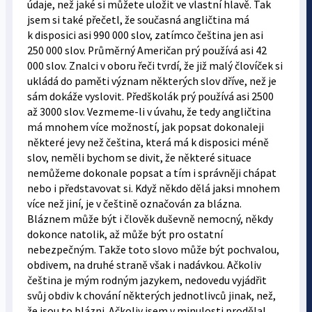
údaje, než jaké si můžete uložit ve vlastní hlavě. Tak
jsem si také přečetl, že současná angličtina má
k disposici asi 990 000 slov, zatímco čeština jen asi
250 000 slov. Průměrný Američan prý používá asi 42
000 slov. Znalci v oboru řeči tvrdí, že již malý človíček si
ukládá do paměti význam některých slov dříve, než je
sám dokáže vyslovit. Předškolák prý používá asi 2500
až 3000 slov. Vezmeme-li v úvahu, že tedy angličtina
má mnohem více možností, jak popsat dokonaleji
některé jevy než čeština, která má k disposici méně
slov, neměli bychom se divit, že některé situace
nemůžeme dokonale popsat a tím i správněji chápat
nebo i představovat si. Když někdo dělá jaksi mnohem
více než jiní, je v češtině označován za blázna.
Bláznem může být i člověk duševně nemocný, někdy
dokonce natolik, až může být pro ostatní
nebezpečným. Takže toto slovo může být pochvalou,
obdivem, na druhé straně však i nadávkou. Ačkoliv
čeština je mým rodným jazykem, nedovedu vyjádřit
svůj obdiv k chování některých jednotlivců jinak, než,
že jsou to blázni. Ačkoliv jsem v minulosti prodělal