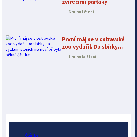
zvířecími parťáky
6 minut čtení
První máj se v ostravské
zoo vydařil. Do sbírky
na výzkum sloních
1 minuta čtení
nemocí přibyla pěkná
částka!
Články