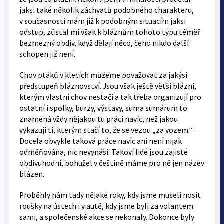
jaksi také několik záchvatů podobného charakteru,
v současnosti mám již k podobným situacím jaksi
odstup, zůstal mi však k bláznům tohoto typu téměř
bezmezný obdiv, když dělají něco, čeho nikdo další
schopen již není.
Chov ptáků v klecích můžeme považovat za jakýsi
předstupeň bláznovství. Jsou však ještě větší blázni,
kterým vlastní chov nestačí a tak třeba organizují pro
ostatní i spolky, burzy, výstavy, suma sumárum to
znamená vždy nějakou tu práci navíc, než jakou
vykazují ti, kterým stačí to, že se vezou „za vozem.“
Docela obvykle taková práce navíc ani není nijak
odměňována, nic nevynáší. Takoví lidé jsou zajisté
obdivuhodní, bohužel v češtině máme pro ně jen název
blázen.
Proběhly nám tady nějaké roky, kdy jsme museli nosit
roušky na ústech i v autě, kdy jsme byli za volantem
sami, a společenské akce se nekonaly. Dokonce byly