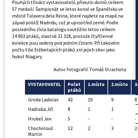
Pouhých třináct vystavovatelů přivezlo domů celkem
57 medailí. Šampionát se letos konal ve Španělsku ve
městě Talavera dela Reina, které najdete na mapě na
západ poblíž Madridu, což je uprostřed země. Podle
posledního čísla katalogu soutěžilo letos celkem
14 902 ptáků, vlastně 21 318, protože čtyřčlenné
kolekce jsou vedeny pod jedním číslem. Při takovém
počtu tiše štěbetajících ptáků zní jejich sbor jako
hukot Niagary.
Autor fotografií: Tomáš Strachota
VYSTAVOVATEL
Počet
1.místo
2.místo
3
ptáků
Groda Ladislav
42
10
9
8
Hadraba Jiří
8
1
1
Hrubeš Jan
5
-
-
-
Chocholouš
12
2
3
2
Martin