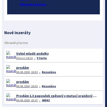
Okrasné ptactvo
Nové inzeráty
Okrasné ptactvo
Volné mladé andulky
včera
v 14:21
V textu
prodám
04.08.2026, 16:51
Nezadána
prodám
04.08.2026, 16:51
Nezadána
Prodám 1.3 papoušek zpěvavý v mutací oranžový opalin rok 26
04.08.2026, 15:27
400 Kč