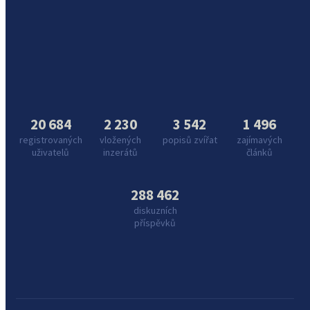
20 684
2 230
3 542
1 496
registrovaných
vložených
popisů zvířat
zajímavých
uživatelů
inzerátů
článků
288 462
diskuzních
příspěvků