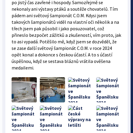
po jistý čas zavřené i hospody. Samozřejmě se
nekonaly ani výstavy ptáků a soutěže chovatelů. Tím
pádem ani světový šampionát C.O.M. Kdysi jsem
takových šampionátů viděl na vlastní oči několik a na
třech jsem pak působil i jako posuzovatel, což
přineslo bezpočet zážitků a zkušeností, vím proto, jak
to asi vypadá. Potěšilo mě, když jsem se dozvěděl, že
se zase další světový šampionát C.O.M. v roce 2024
opět konal a dokonce s českou účastí. A to s účastí
úspěšnou, když se sestava bláznů vrátila ověšena
medailemi.