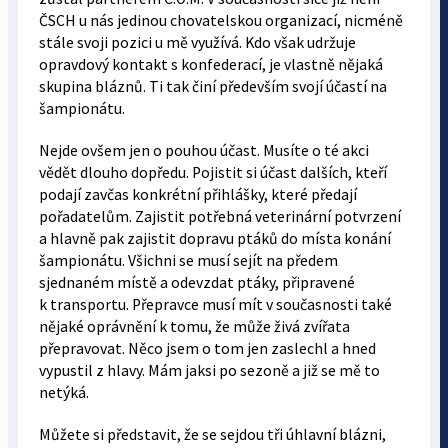
ČSCH u nás jedinou chovatelskou organizací, nicméně
stále svoji pozici u mě využívá. Kdo však udržuje
opravdový kontakt s konfederací, je vlastně nějaká
skupina bláznů. Ti tak činí především svojí účastí na
šampionátu.
Nejde ovšem jen o pouhou účast. Musíte o té akci
vědět dlouho dopředu. Pojistit si účast dalších, kteří
podají zavčas konkrétní přihlášky, které předají
pořadatelům. Zajistit potřebná veterinární potvrzení
a hlavně pak zajistit dopravu ptáků do místa konání
šampionátu. Všichni se musí sejít na předem
sjednaném místě a odevzdat ptáky, připravené
k transportu. Přepravce musí mít v současnosti také
nějaké oprávnění k tomu, že může živá zvířata
přepravovat. Něco jsem o tom jen zaslechl a hned
vypustil z hlavy. Mám jaksi po sezoně a již se mě to
netýká.
Můžete si představit, že se sejdou tři úhlavní blázni,