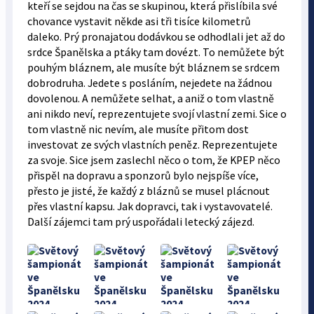
kteří se sejdou na čas se skupinou, která přislíbila své
chovance vystavit někde asi tři tisíce kilometrů
daleko. Prý pronajatou dodávkou se odhodlali jet až do
srdce Španělska a ptáky tam dovézt. To nemůžete být
pouhým bláznem, ale musíte být bláznem se srdcem
dobrodruha. Jedete s posláním, nejedete na žádnou
dovolenou. A nemůžete selhat, a aniž o tom vlastně
ani nikdo neví, reprezentujete svojí vlastní zemi. Sice o
tom vlastně nic nevím, ale musíte přitom dost
investovat ze svých vlastních peněz. Reprezentujete
za svoje. Sice jsem zaslechl něco o tom, že KPEP něco
přispěl na dopravu a sponzorů bylo nejspíše více,
přesto je jisté, že každý z bláznů se musel plácnout
přes vlastní kapsu. Jak dopravci, tak i vystavovatelé.
Další zájemci tam prý uspořádali letecký zájezd.