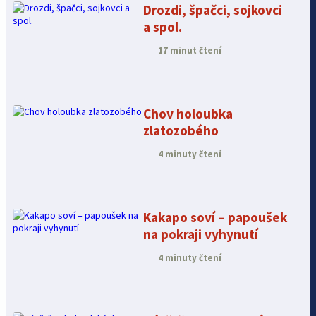
Drozdi, špačci, sojkovci
a spol.
17 minut čtení
Chov holoubka
zlatozobého
4 minuty čtení
Kakapo soví – papoušek
na pokraji vyhynutí
4 minuty čtení