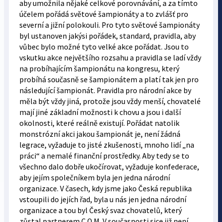
aby umožnila nějaké celkové porovnávání, a za tímto
účelem pořádá světové šampionáty a to zvlášť pro
severní a jižní polokouli. Pro tyto světové šampionáty
byl ustanoven jakýsi pořádek, standard, pravidla, aby
vůbec bylo možné tyto velké akce pořádat. Jsou to
vskutku akce největšího rozsahu a pravidla se ladí vždy
na probíhajícím šampionátu na kongresu, který
probíhá současně se šampionátem a platí tak jen pro
následující šampionát. Pravidla pro národní akce by
měla být vždy jiná, protože jsou vždy menší, chovatelé
mají jiné základní možnosti k chovu a jsou i další
okolnosti, které reálně existují. Pořádat natolik
monstrózní akci jakou šampionát je, není žádná
legrace, vyžaduje to jisté zkušenosti, mnoho lidí „na
práci“ a nemalé finanční prostředky. Aby tedy se to
všechno dalo dobře ukočírovat, vyžaduje konfederace,
aby jejím společníkem byla jen jedna národní
organizace. V časech, kdy jsme jako Česká republika
vstoupili do jejích řad, byla u nás jen jedna národní
organizace a tou byl Český svaz chovatelů, který
zůstal partnerem C.O.M. V současnosti sice již není