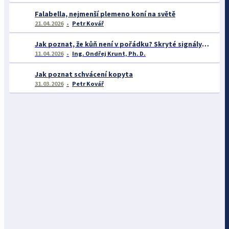
Falabella, nejmenší plemeno koní na světě
21.04.2026
Petr Kovář
Jak poznat, že kůň není v pořádku? Skryté signály zdravotních problémů v chovu koní
11.04.2026
Ing. Ondřej Krunt, Ph. D.
Jak poznat schvácení kopyta
31.03.2026
Petr Kovář