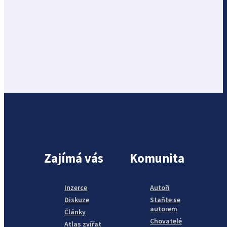
Zajímá vás
Komunita
Inzerce
Autoři
Diskuze
Staňte se
autorem
Články
Chovatelé
Atlas zvířat