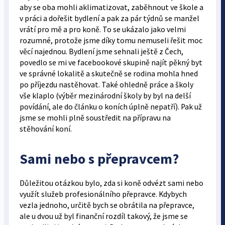
aby se oba mohli aklimatizovat, zaběhnout ve škole a
v práci a dořešit bydlení a pak za pár týdnů se manžel
vrátí pro mě a pro koně. To se ukázalo jako velmi
rozumné, protože jsme díky tomu nemuseli řešit moc
věcí najednou. Bydlení jsme sehnali ještě z Čech,
povedlo se mi ve facebookové skupině najít pěkný byt
ve správné lokalitě a skutečně se rodina mohla hned
po příjezdu nastěhovat. Také ohledně práce a školy
vše klaplo (výběr mezinárodní školy by byl na delší
povídání, ale do článku o koních úplně nepatří). Pak už
jsme se mohli plně soustředit na přípravu na
stěhování koní.
Sami nebo s přepravcem?
Důležitou otázkou bylo, zda si koně odvézt sami nebo
využít služeb profesionálního přepravce. Kdybych
vezla jednoho, určitě bych se obrátila na přepravce,
ale u dvou už byl finanční rozdíl takový, že jsme se