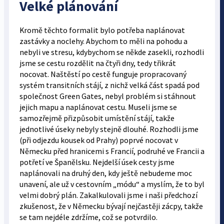
Velké plánování
Kromě těchto formalit bylo potřeba naplánovat
zastávky a noclehy. Abychom to měli na pohodu a
nebyli ve stresu, kdybychom se někde zasekli, rozhodli
jsme se cestu rozdělit na čtyři dny, tedy třikrát
nocovat. Naštěstí po cestě funguje propracovaný
systém transitních stájí, z nichž velká část spadá pod
společnost Green Gates, nebyl problém si stáhnout
jejich mapu a naplánovat cestu. Museli jsme se
samozřejmě přizpůsobit umístění stájí, takže
jednotlivé úseky nebyly stejně dlouhé. Rozhodli jsme
(při odjezdu kousek od Prahy) poprvé nocovat v
Německu před hranicemi s Francií, podruhé ve Francii a
potřetí ve Španělsku. Nejdelší úsek cesty jsme
naplánovali na druhý den, kdy ještě nebudeme moc
unavení, ale už v cestovním „módu“ a myslím, že to byl
velmi dobrý plán. Zakalkulovali jsme i naši předchozí
zkušenost, že v Německu bývají nejčastěji zácpy, takže
se tam nejdéle zdržíme, což se potvrdilo.