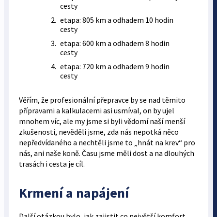
cesty
etapa: 805 km a odhadem 10 hodin
cesty
etapa: 600 km a odhadem 8 hodin
cesty
etapa: 720 km a odhadem 9 hodin
cesty
Věřím, že profesionální přepravce by se nad těmito
přípravami a kalkulacemi asi usmíval, on by ujel
mnohem víc, ale my jsme si byli vědomí naší menší
zkušenosti, nevěděli jsme, zda nás nepotká něco
nepředvídaného a nechtěli jsme to „hnát na krev“ pro
nás, ani naše koně. Času jsme měli dost a na dlouhých
trasách i cesta je cíl.
Krmení a napájení
Další otázkou bylo, jak zajistit co největší komfort