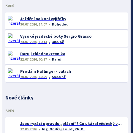
Koně
Ježdění na koni vyjížďky
30.07.2026, 14:07
Dohodou
Vysoké jezdecké boty Sergio Grasso
24.07.2026, 10:14
3000 Kč
Daruji chladnokrevnika
22.07.2026, 00:27
Daruji
Prodám Haflinger - valach
20.07.2026, 15:59
54000 Kč
Nové články
Koně
Jsou ryzáci opravdu „blázni“? Co ukázal vědecký výzkum o barvě srsti a chování koní
12.05.2026
Ing. Ondřej Krunt, Ph. D.