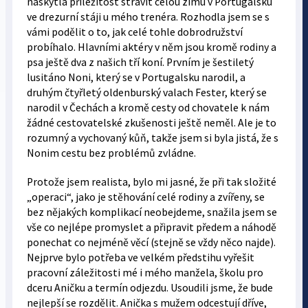
naskytla příležitost strávit celou zimu v Portugalsku
ve drezurní stáji u mého trenéra. Rozhodla jsem se s
vámi podělit o to, jak celé tohle dobrodružství
probíhalo. Hlavními aktéry v něm jsou kromě rodiny a
psa ještě dva z našich tří koní. Prvním je šestiletý
lusitáno Noni, který se v Portugalsku narodil, a
druhým čtyřletý oldenburský valach Fester, který se
narodil v Čechách a kromě cesty od chovatele k nám
žádné cestovatelské zkušenosti ještě neměl. Ale je to
rozumný a vychovaný kůň, takže jsem si byla jistá, že s
Nonim cestu bez problémů zvládne.
Protože jsem realista, bylo mi jasné, že při tak složité
„operaci“, jako je stěhování celé rodiny a zvířeny, se
bez nějakých komplikací neobejdeme, snažila jsem se
vše co nejlépe promyslet a připravit předem a náhodě
ponechat co nejméně věcí (stejně se vždy něco najde).
Nejprve bylo potřeba ve velkém předstihu vyřešit
pracovní záležitosti mé i mého manžela, školu pro
dceru Aničku a termín odjezdu. Usoudili jsme, že bude
nejlepší se rozdělit. Anička s mužem odcestují dříve,