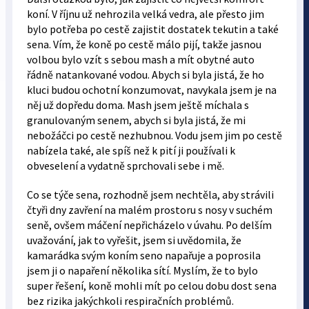
koní. V říjnu už nehrozila velká vedra, ale přesto jim
bylo potřeba po cestě zajistit dostatek tekutin a také
sena. Vím, že koně po cestě málo pijí, takže jasnou
volbou bylo vzít s sebou mash a mít obytné auto
řádně natankované vodou. Abych si byla jistá, že ho
kluci budou ochotní konzumovat, navykala jsem je na
něj už dopředu doma. Mash jsem ještě míchala s
granulovaným senem, abych si byla jistá, že mi
nebožáčci po cestě nezhubnou. Vodu jsem jim po cestě
nabízela také, ale spíš než k pití ji používali k
obveselení a vydatně sprchovali sebe i mě.
Co se týče sena, rozhodně jsem nechtěla, aby strávili
čtyři dny zavření na malém prostoru s nosy v suchém
seně, ovšem máčení nepřicházelo v úvahu. Po delším
uvažování, jak to vyřešit, jsem si uvědomila, že
kamarádka svým koním seno napařuje a poprosila
jsem ji o napaření několika sítí. Myslím, že to bylo
super řešení, koně mohli mít po celou dobu dost sena
bez rizika jakýchkoli respiračních problémů.