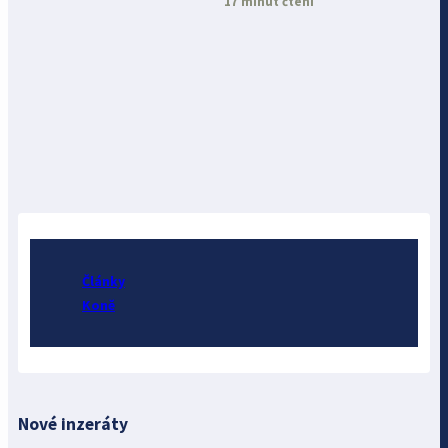
17 minut čtení
Články
Koně
Nové inzeráty