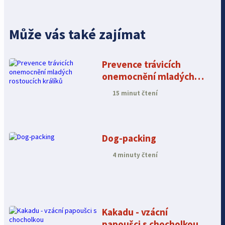
Může vás také zajímat
Prevence trávicích
onemocnění mladých
rostoucích králíků
15 minut čtení
Dog-packing
4 minuty čtení
Kakadu - vzácní
papoušci s chocholkou