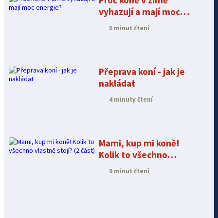
Proč koně v zimě
vyhazují a mají moc
energie?
5 minut čtení
Přeprava koní - jak je
nakládat
4 minuty čtení
Mami, kup mi koně!
Kolik to všechno
vlastně stojí? (2.část)
9 minut čtení