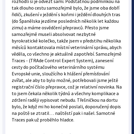
rozhodli si je odvézt sami. Podstatnou podmínkou na
tak dlouho cestu samozřejmě bylo, že jsme oba dobří
řidiči, zkušení v ježdění s koňmi i ježdění dlouhých tras
(do Španělska jezdíme posledních několik let každou
zimu) a máme osvědčení přepravců. Přesto jsme
samozřejmě museli absolvovat nezbytné
byrokratické kolečko, takže jsem v předstihu několika
měsíců kontaktovala místní veterinární správu, abych
věděla, co všechno je aktuálně zapotřebí. Samozřejmě
Traces - (TRAde Control Expert System), zanesení
cesty do počítačového veterinárního systému
Evropské unie, sloužícího k hlášení přemísťování
zvířat, ale aby to bylo možné, potřebovali jsme ještě
registrační číslo přepravce, což je relativní novinka. Na
to jsem čekala několik týdnů a všechny komplikace a
zdržení raději vypisovat nebudu. Třešničkou na dortu
bylo, že když mi ho konečně poslali, doporučený dopis
na poště se ztratil… naštěstí pak i našel. Samotné
Traces pak už proběhlo hladce.