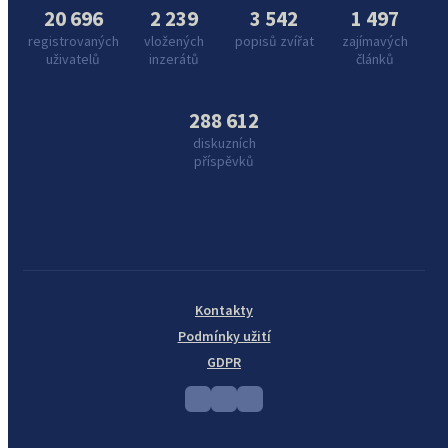
20 696
2 239
3 542
1 497
registrovaných
vložených
popisů zvířat
zajímavých
uživatelů
inzerátů
článků
288 612
diskuzních
příspěvků
Kontakty
Podmínky užití
GDPR