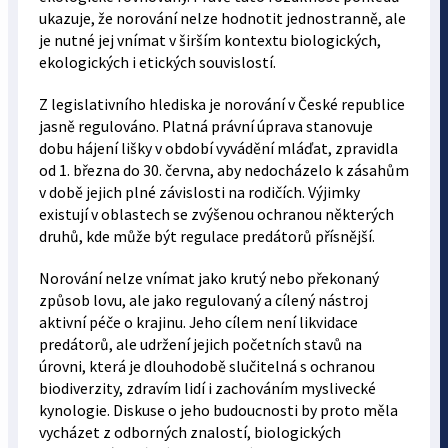
ukazuje, že norování nelze hodnotit jednostranně, ale
je nutné jej vnímat v širším kontextu biologických,
ekologických i etických souvislostí.
Z legislativního hlediska je norování v České republice
jasně regulováno. Platná právní úprava stanovuje
dobu hájení lišky v období vyvádění mláďat, zpravidla
od 1. března do 30. června, aby nedocházelo k zásahům
v době jejich plné závislosti na rodičích. Výjimky
existují v oblastech se zvýšenou ochranou některých
druhů, kde může být regulace predátorů přísnější.
Norování nelze vnímat jako krutý nebo překonaný
způsob lovu, ale jako regulovaný a cílený nástroj
aktivní péče o krajinu. Jeho cílem není likvidace
predátorů, ale udržení jejich početních stavů na
úrovni, která je dlouhodobě slučitelná s ochranou
biodiverzity, zdravím lidí i zachováním myslivecké
kynologie. Diskuse o jeho budoucnosti by proto měla
vycházet z odborných znalostí, biologických