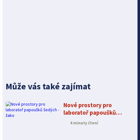
Může vás také zajímat
Nové prostory pro
laboratoř papoušků
šedých - žako
4 minuty čtení