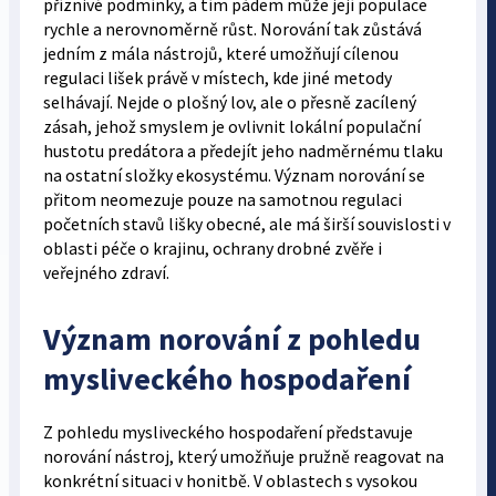
příznivé podmínky, a tím pádem může její populace
rychle a nerovnoměrně růst. Norování tak zůstává
jedním z mála nástrojů, které umožňují cílenou
regulaci lišek právě v místech, kde jiné metody
selhávají. Nejde o plošný lov, ale o přesně zacílený
zásah, jehož smyslem je ovlivnit lokální populační
hustotu predátora a předejít jeho nadměrnému tlaku
na ostatní složky ekosystému. Význam norování se
přitom neomezuje pouze na samotnou regulaci
početních stavů lišky obecné, ale má širší souvislosti v
oblasti péče o krajinu, ochrany drobné zvěře i
veřejného zdraví.
Význam norování z pohledu
mysliveckého hospodaření
Z pohledu mysliveckého hospodaření představuje
norování nástroj, který umožňuje pružně reagovat na
konkrétní situaci v honitbě. V oblastech s vysokou