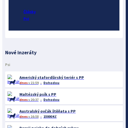
Články
Psi
Nové inzeráty
Psi
Americký stafordširský teriér s PP
dnes
v 21:59
Dohodou
Maltézský psík s PP
dnes
v 20:37
Dohodou
Australský ovčák štěňata s PP
dnes
v 16:58
15000 Kč