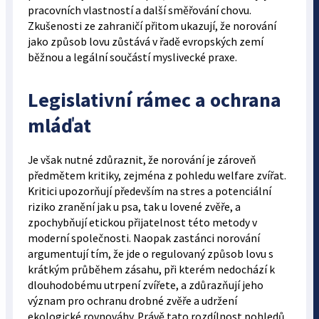
pracovních vlastností a další směřování chovu.
Zkušenosti ze zahraničí přitom ukazují, že norování
jako způsob lovu zůstává v řadě evropských zemí
běžnou a legální součástí myslivecké praxe.
Legislativní rámec a ochrana
mláďat
Je však nutné zdůraznit, že norování je zároveň
předmětem kritiky, zejména z pohledu welfare zvířat.
Kritici upozorňují především na stres a potenciální
riziko zranění jak u psa, tak u lovené zvěře, a
zpochybňují etickou přijatelnost této metody v
moderní společnosti. Naopak zastánci norování
argumentují tím, že jde o regulovaný způsob lovu s
krátkým průběhem zásahu, při kterém nedochází k
dlouhodobému utrpení zvířete, a zdůrazňují jeho
význam pro ochranu drobné zvěře a udržení
ekologické rovnováhy. Právě tato rozdílnost pohledů