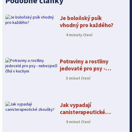
Podobné články
Je boloňský psík
vhodný pro každého?
4 minuty čtení
Potraviny a rostliny
jedovaté pro psy -
nebezpečí číhá v
5 minut čtení
kuchyni
Jak vypadají
canisterapeutické
zkoušky?
9 minut čtení