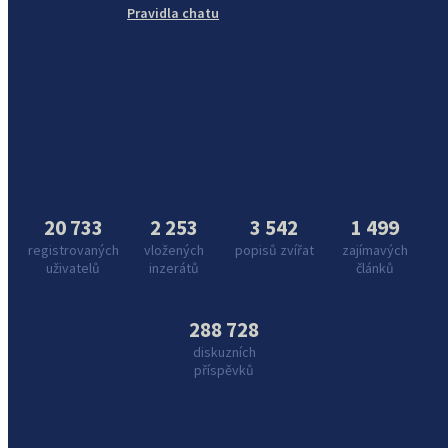
Pravidla chatu
20 733
2 253
3 542
1 499
registrovaných
vložených
popisů zvířat
zajímavých
uživatelů
inzerátů
článků
288 728
diskuzních
příspěvků