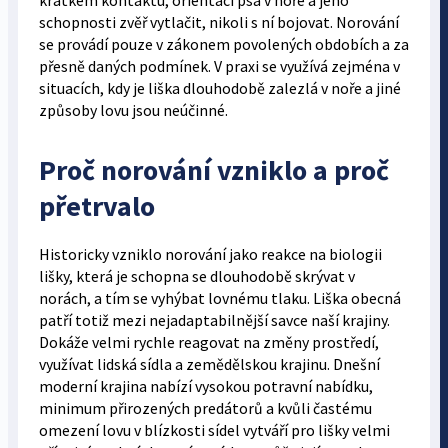
krátkém kontaktu, orientaci psa v noře a jeho
schopnosti zvěř vytlačit, nikoli s ní bojovat. Norování
se provádí pouze v zákonem povolených obdobích a za
přesně daných podmínek. V praxi se využívá zejména v
situacích, kdy je liška dlouhodobě zalezlá v noře a jiné
způsoby lovu jsou neúčinné.
Proč norování vzniklo a proč
přetrvalo
Historicky vzniklo norování jako reakce na biologii
lišky, která je schopna se dlouhodobě skrývat v
norách, a tím se vyhýbat lovnému tlaku. Liška obecná
patří totiž mezi nejadaptabilnější savce naší krajiny.
Dokáže velmi rychle reagovat na změny prostředí,
využívat lidská sídla a zemědělskou krajinu. Dnešní
moderní krajina nabízí vysokou potravní nabídku,
minimum přirozených predátorů a kvůli častému
omezení lovu v blízkosti sídel vytváří pro lišky velmi