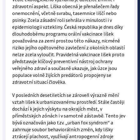
zdravotní aspekt. Liška obecná je přenašečem řady
onemocnění, včetně svrabu, tasemnice liščí nebo
psinky. Zcela zásadní roli sehrála v minulosti i v
epidemiologii vztekliny. Česká republika je dnes díky
dlouhodobému programu orální vakcinace lišek
považována za zemi prostou této nákazy, nicméně
riziko jejího opětovného zavlečení z okolních oblastí
nelze zcela vyloučit. Pravidelná vakcinace lišek proto
představuje klíčový preventivní nástroj ochrany
veřejného zdraví a současně ukazuje, jak úzce jsou
populace volně žijících predátorů propojeny se
zdravotní situací člověka.
V posledních desetiletích se zároveň výrazně mění
vztah lišek k urbanizovanému prostředí. Stále častěji
dochází k jejich výskytu na okrajích měst, v
příměstských zónách i v samotné zástavbě. Tento jev
bývá označován jako tzv. „urban fox syndrom“ a
zahrnuje soubor behaviorálních změn, kdy lišky
ztrácejí plachost, využívají antropogenní zdroje