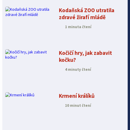
Kodaňská ZOO utratila
zdravé žirafí mládě
1 minuta čtení
Kočičí hry, jak zabavit
kočku?
4 minuty čtení
Krmení králíků
10 minut čtení