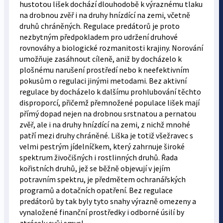
hustotou lišek dochází dlouhodobě k výraznému tlaku
na drobnou zvěř i na druhy hnízdící na zemi, včetně
druhů chráněných. Regulace predátorů je proto
nezbytným předpokladem pro udržení druhové
rovnováhy a biologické rozmanitosti krajiny. Norování
umožňuje zasáhnout cíleně, aniž by docházelo k
plošnému narušení prostředí nebo k neefektivním
pokusům o regulaci jinými metodami. Bez aktivní
regulace by docházelo k dalšímu prohlubování těchto
disproporcí, přičemž přemnožené populace lišek mají
přímý dopad nejen na drobnou srstnatou a pernatou
zvěř, ale i na druhy hnízdící na zemi, z nichž mnohé
patří mezi druhy chráněné. Liška je totiž všežravec s
velmi pestrým jídelníčkem, který zahrnuje široké
spektrum živočišných i rostlinných druhů. Řada
kořistních druhů, jež se běžně objevují v jejím
potravním spektru, je předmětem ochranářských
programů a dotačních opatření. Bez regulace
predátorů by tak byly tyto snahy výrazně omezeny a
vynaložené finanční prostředky i odborné úsilí by