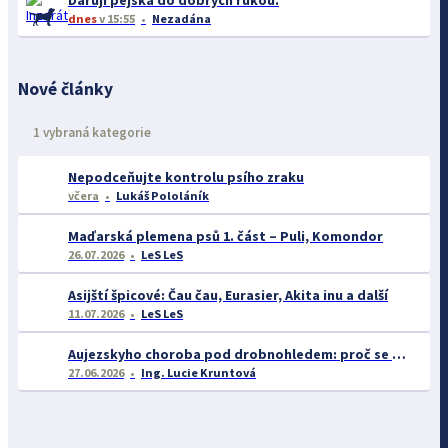
Daruji pejska do dobrých rukou.
dnes
v 15:55
Nezadána
Nové články
1 vybraná kategorie
Nepodceňujte kontrolu psího zraku
včera
Lukáš Pololáník
Maďarská plemena psů 1. část – Puli, Komondor
26.07.2026
LeS LeS
Asijští špicové: Čau čau, Eurasier, Akita inu a další
11.07.2026
LeS LeS
Aujezskyho choroba pod drobnohledem: proč se o ní nyní mluví více než dříve
27.06.2026
Ing. Lucie Kruntová