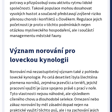
potravy a přizpůsobují svou aktivitu rytmu lidské
společnosti. Takové populace mohou dosahovat
vysokých hustot a současně představují zvýšené riziko
přenosu chorob i konfliktů s člověkem. Regulace jejich
početnosti je proto v těchto podmínkách nejen
otázkou mysliveckého hospodaření, ale i součástí
managementu městské fauny.
Význam norování pro
loveckou kynologii
Norování má nezastupitelný význam také z pohledu
lovecké kynologie. Po celá desetiletí byla šlechtěna
plemena norníků, zejména jezevčíci a teriéři, jejichž
pracovní využití je úzce spojeno právě s prací v noře.
Tyto vlastnosti nejsou náhodné, ale výsledkem
cíleného chovu a dlouhodobé selekce. Omezení nebo
zákaz norování by měl zásadní dopad nejen na
praktické využití těchto psů, ale i na zachování jejich