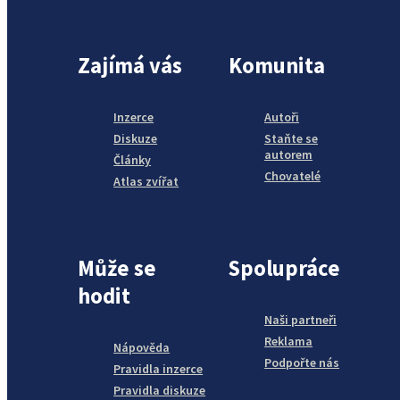
Zajímá vás
Komunita
Inzerce
Autoři
Diskuze
Staňte se
autorem
Články
Chovatelé
Atlas zvířat
Může se
Spolupráce
hodit
Naši partneři
Reklama
Nápověda
Podpořte nás
Pravidla inzerce
Pravidla diskuze