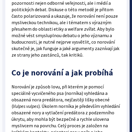
pozornosti nejen odborné veřejnosti, ale i médií a
politických debat. Diskuse o této metodě je přitom
často polarizovaná a ukazuje, že norování není pouze
mysliveckou technikou, ale i tématem s výrazným
přesahem do oblasti etiky a welfare zvířat. Aby bylo
možné vést smysluplnou debatu o jeho významu a
budoucnosti, je nutné nejprve vysvětlit, co norování
skutečně je, jak funguje a jaké argumenty zaznívají jak
ze strany jeho zastánců, tak kritiků.
Co je norování a jak probíhá
Norování je způsob lovu, při kterém je pomocí
speciálně vycvičeného psa (norníka) vyhledána a
obsazená nora predátora, nejčastěji lišky obecné
(
Vulpes vulpes
). Úkolem norníka je především vyhledání
obsazené nory a vytlačení predátora z podzemního
úkrytu, aby mohla být bezpečně a rychle ulovena
myslivcem na povrchu. Celý proces je založen na