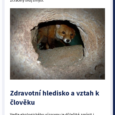
ztrácely svůj smysl.
Zdravotní hledisko a vztah k
člověku
Vedle ekologického významu je důležité zmínit i