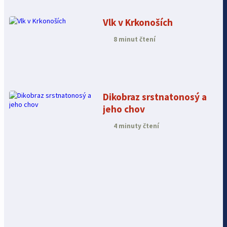
Vlk v Krkonoších
8 minut čtení
Dikobraz srstnatonosý a
jeho chov
4 minuty čtení