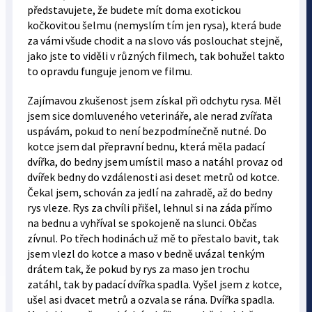
představujete, že budete mít doma exotickou
kočkovitou šelmu (nemyslím tím jen rysa), která bude
za vámi všude chodit a na slovo vás poslouchat stejně,
jako jste to viděli v různých filmech, tak bohužel takto
to opravdu funguje jenom ve filmu.
Zajímavou zkušenost jsem získal při odchytu rysa. Měl
jsem sice domluveného veterináře, ale nerad zvířata
uspávám, pokud to není bezpodmínečně nutné. Do
kotce jsem dal přepravní bednu, která měla padací
dvířka, do bedny jsem umístil maso a natáhl provaz od
dvířek bedny do vzdálenosti asi deset metrů od kotce.
Čekal jsem, schován za jedlí na zahradě, až do bedny
rys vleze. Rys za chvíli přišel, lehnul si na záda přímo
na bednu a vyhříval se spokojeně na slunci. Občas
zívnul. Po třech hodinách už mě to přestalo bavit, tak
jsem vlezl do kotce a maso v bedně uvázal tenkým
drátem tak, že pokud by rys za maso jen trochu
zatáhl, tak by padací dvířka spadla. Vyšel jsem z kotce,
ušel asi dvacet metrů a ozvala se rána. Dvířka spadla.