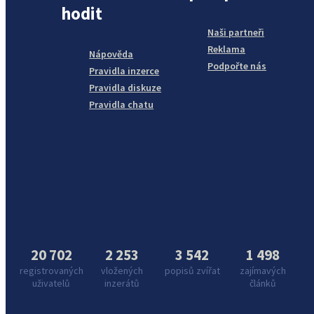
hodit
Naši partneři
Reklama
Nápověda
Podpořte nás
Pravidla inzerce
Pravidla diskuze
Pravidla chatu
20 702
2 253
3 542
1 498
registrovaných
vložených
popisů zvířat
zajímavých
uživatelů
inzerátů
článků