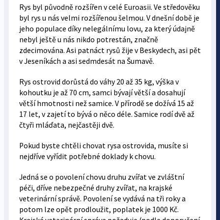
Rys byl původně rozšířen v celé Euroasii. Ve středověku
byl rys u nás velmi rozšířenou šelmou. V dnešní době je
jeho populace díky nelegálnímu lovu, za který údajně
nebyl ještě u nás nikdo potrestán, značně
zdecimována. Asi patnáct rysů žije v Beskydech, asi pět
v Jeseníkách a asi sedmdesát na Šumavě.
Rys ostrovid dorůstá do váhy 20 až 35 kg, výška v
kohoutku je až 70 cm, samci bývají větší a dosahují
větší hmotnosti než samice. V přírodě se dožívá 15 až
17 let, v zajetí to bývá o něco déle. Samice rodí dvě až
čtyři mláďata, nejčastěji dvě.
Pokud byste chtěli chovat rysa ostrovida, musíte si
nejdříve vyřídit potřebné doklady k chovu.
Jedná se o povolení chovu druhu zvířat ve zvláštní
péči, dříve nebezpečné druhy zvířat, na krajské
veterinární správě. Povolení se vydává na tři roky a
potom lze opět prodloužit, poplatek je 1000 Kč.