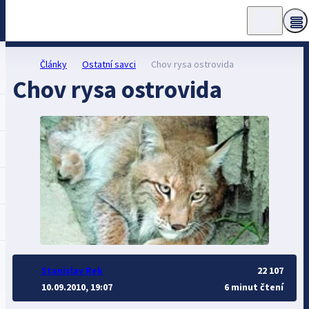
Články
Ostatní savci
Chov rysa ostrovida
Chov rysa ostrovida
Stanislav Rek
22 107
10.09.2010, 19:07
6 minut čtení