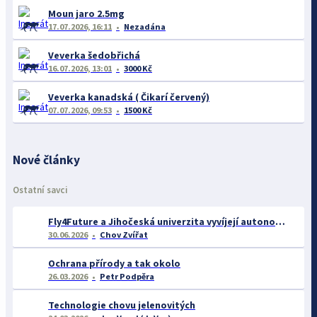
Moun jaro 2.5mg
17.07.2026, 16:11
Nezadána
Veverka šedobřichá
16.07.2026, 13:01
3000 Kč
Veverka kanadská ( Čikarí červený)
07.07.2026, 09:53
1500 Kč
Nové články
Ostatní savci
Fly4Future a Jihočeská univerzita vyvíjejí autonomní systém pro záchranu srnčat při senoseči
30.06.2026
Chov Zvířat
Ochrana přírody a tak okolo
26.03.2026
Petr Podpěra
Technologie chovu jelenovitých