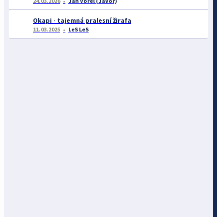
24.03.2026
Jan Vorel (JaVor)
Okapi - tajemná pralesní žirafa
11.03.2025
LeS LeS