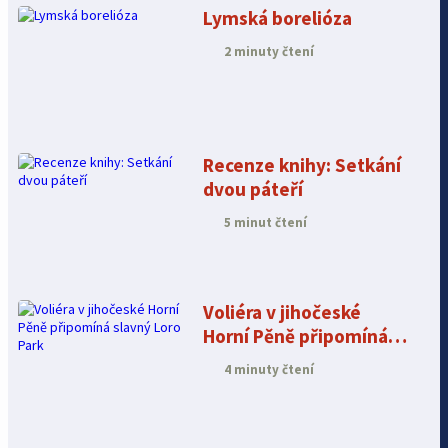
Lymská borelióza
2 minuty čtení
Recenze knihy: Setkání
dvou páteří
5 minut čtení
Voliéra v jihočeské
Horní Pěně připomíná
slavný Loro Park
4 minuty čtení