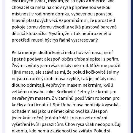
exotických zvířat, myslím, že to bylo v Americe, kde
chovatelka měla na chov rysa připravenou velkou
místnost v rodinném domku, vybavenou spoustou
hlavně plastových věcí. Vzpomínám si, že uprostřed
pokoje tomu všemu vévodila velká plastová barevná
dětská klouzačka. Myslím, že z tak nepřirozeného
prostředí musel být rys řádně vystresovaný.
Ke krmení je ideální kuřecí nebo hovězí maso, není
špatné podávat alespoň občas třeba slepice i s peřím.
Živými zvířaty jsem však nikdy nekrmil. Můžeme použít
i jiné maso, ale stává se mi, že pokud kočkovité šelmy
nejsou na určitý druh masa zvyklé, tak jej někdy dost
dlouho odmítají. Vepřovým masem nekrmím, kvůli
velkému obsahu tuku. Kočkovité šelmy lze krmit jen
nevařeným masem. Z vitamínů používám roboran pro
kočky a forticoat nl. Spotřeba masa není nijak vysoká,
odhadem asi jako u německého ovčáka. Alespoň
jedenkrát ročně je dobré dát trus na veterinární
vyšetření kvůli parazitům. Chov rysa však nedoporučuji
nikomu, kdo nemá zkušenosti se zvířaty. Pokud si