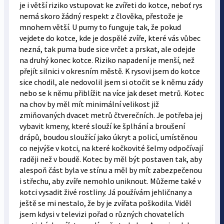
je i větší riziko vstupovat ke zvířeti do kotce, neboť rys
nemá skoro žádný respekt z člověka, přestože je
mnohem větší. U pumy to funguje tak, že pokud
vejdete do kotce, kde je dospělé zvíře, které vás vůbec
nezná, tak puma bude sice vrčet a prskat, ale odejde
na druhý konec kotce. Riziko napadení je menší, než
přejít silnici v okresním městě. K rysovi jsem do kotce
sice chodil, ale nedovolil jsem si otočit se k němu zády
nebo se k němu přiblížit na více jak deset metrů. Kotec
na chov by měl mít minimální velikost již
zmiňovaných dvacet metrů čtverečních. Je potřeba jej
vybavit kmeny, které slouží ke šplhání a broušení
drápů, boudou sloužící jako úkryt a policí, umístěnou
co nejvýše v kotci, na které kočkovité šelmy odpočívají
raději než v boudě. Kotec by měl být postaven tak, aby
alespoň část byla ve stínu a měl by mít zabezpečenou
i střechu, aby zvíře nemohlo uniknout. Můžeme také v
kotci vysadit živé rostliny. Já používám jehličnany a
ještě se mi nestalo, že by je zvířata poškodila. Viděl
jsem kdysi v televizi pořad o různých chovatelích