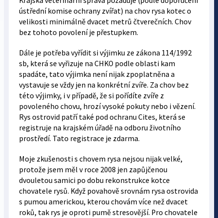
Krajská veterinární správa požaduje (podle doporučení
ústřední komise ochrany zvířat) na chov rysa kotec o
velikosti minimálně dvacet metrů čtverečních. Chov
bez tohoto povolení je přestupkem.
Dále je potřeba vyřídit si výjimku ze zákona 114/1992
sb, která se vyřizuje na CHKO podle oblasti kam
spadáte, tato výjimka není nijak zpoplatněna a
vystavuje se vždy jen na konkrétní zvíře. Za chov bez
této výjimky, i v případě, že si pořídíte zvíře z
povoleného chovu, hrozí vysoké pokuty nebo i vězení.
Rys ostrovid patří také pod ochranu Cites, která se
registruje na krajském úřadě na odboru životního
prostředí. Tato registrace je zdarma.
Moje zkušenosti s chovem rysa nejsou nijak velké,
protože jsem měl v roce 2008 jen zapůjčenou
dvouletou samici po dobu rekonstrukce kotce
chovatele rysů. Když povahově srovnám rysa ostrovida
s pumou americkou, kterou chovám více než dvacet
roků, tak rys je oproti pumě stresovější. Pro chovatele