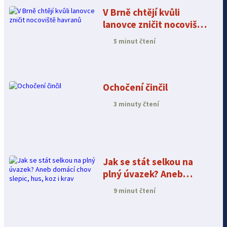
V Brně chtějí kvůli
lanovce zničit nocoviště
havranů
5 minut čtení
Ochočení činčil
3 minuty čtení
Jak se stát selkou na
plný úvazek? Aneb
domácí chov slepic,
9 minut čtení
hus, koz i krav