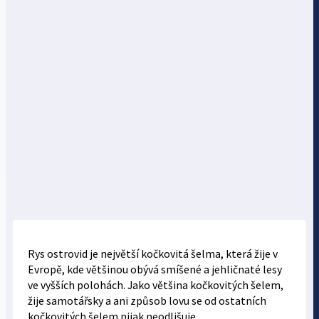
Rys ostrovid je největší kočkovitá šelma, která žije v
Evropě, kde většinou obývá smíšené a jehličnaté lesy
ve vyšších polohách. Jako většina kočkovitých šelem,
žije samotářsky a ani způsob lovu se od ostatních
kočkovitých šelem nijak neodlišuje.