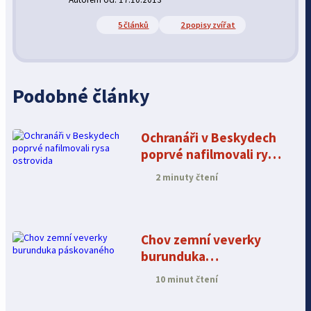
5 článků
2 popisy zvířat
Podobné články
Ochranáři v Beskydech
poprvé nafilmovali rysa
ostrovida
2 minuty čtení
Chov zemní veverky
burunduka
páskovaného
10 minut čtení