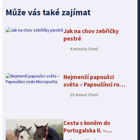
Může vás také zajímat
Jak na chov zebřičky
pestré
4 minuty čtení
Nejmenší papoušci
světa – Papoušínci rodu
Micropsitta
13 minut čtení
Cesta s koněm do
Portugalska II. –
jedeme!