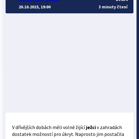
20.10.2015, 19:00
3 minuty čtení
V dřívějších dobách měli volně žijící
ježci
v zahradách
dostatek možností pro úkryt. Naprosto jim postačila