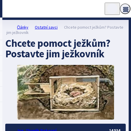
Články
Ostatní savci
Chcete pomoct ježkům? Postavte
jim ježkovník
Chcete pomoct ježkům?
Postavte jim ježkovník
Ing. Zbyněk Pokorný
14 534