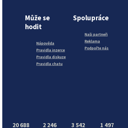
Může se
Spolupráce
hodit
Naši partneři
Reklama
Nápověda
Podpořte nás
Pravidla inzerce
Pravidla diskuze
Pravidla chatu
20 688
2 246
3 542
1 497