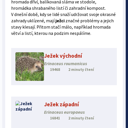
hromada dříví, balíkovaná sláma ve stodole,
hromádka shrabaného listí či zahradní kompost.
V dnešní době, kdy se lidé snaží udržovat svoje okrasné
zahrady uklízené, mají
ježci
značné problémy a jejich
stavy klesají. Přitom stačí málo, například hromada
větví a listí, kterou na podzim nespálíme.
Ježek východní
Erinaceus roumanicus
19468
2 minuty čtení
Ježek západní
Erinaceus europaeus
16841
2 minuty čtení