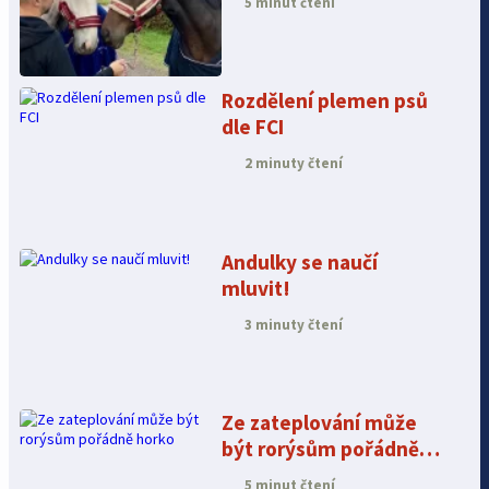
5 minut čtení
Rozdělení plemen psů
dle FCI
2 minuty čtení
Andulky se naučí
mluvit!
3 minuty čtení
Ze zateplování může
být rorýsům pořádně
horko
5 minut čtení