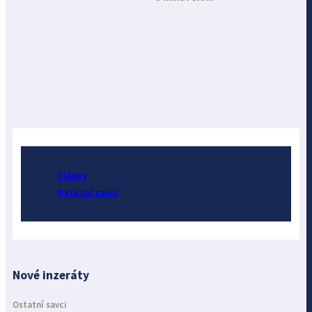
Články
Ostatní savci
Nové inzeráty
Ostatní savci