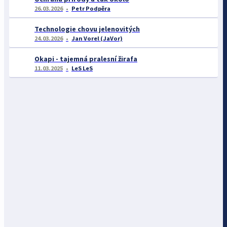
26.03.2026
Petr Podpěra
Technologie chovu jelenovitých
24.03.2026
Jan Vorel (JaVor)
Okapi - tajemná pralesní žirafa
11.03.2025
LeS LeS