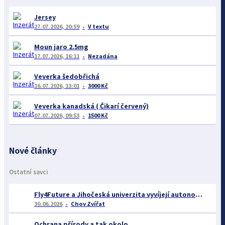
Jersey
27.07.2026, 20:59
V textu
Moun jaro 2.5mg
17.07.2026, 16:11
Nezadána
Veverka šedobřichá
16.07.2026, 13:01
3000 Kč
Veverka kanadská ( Čikarí červený)
07.07.2026, 09:53
1500 Kč
Nové články
Ostatní savci
Fly4Future a Jihočeská univerzita vyvíjejí autonomní systém pro záchranu srnčat při senoseči
30.06.2026
Chov Zvířat
Ochrana přírody a tak okolo