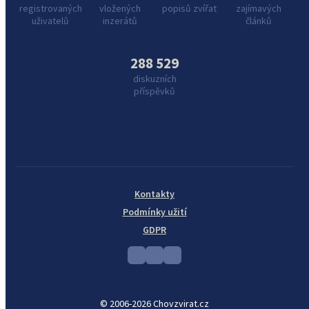
registrovaných
vložených
popisů zvířat
zajímavých
uživatelů
inzerátů
článků
288 529
diskuzních
příspěvků
Kontakty
Podmínky užití
GDPR
© 2006-2026 Chovzvirat.cz