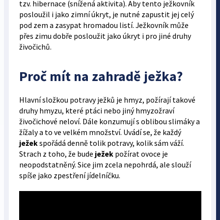
tzv. hibernace (snížená aktivita). Aby tento ježkovník
posloužil i jako zimní úkryt, je nutné zapustit jej celý
pod zem a zasypat hromadou listí. Ježkovník může
přes zimu dobře posloužit jako úkryt i pro jiné druhy
živočichů.
Proč mít na zahradě ježka?
Hlavní složkou potravy ježků je hmyz, požírají takové
druhy hmyzu, které ptáci nebo jiný hmyzožraví
živočichové neloví. Dále konzumují s oblibou slimáky a
žížaly a to ve velkém množství. Uvádí se, že každý
ježek
spořádá denně tolik potravy, kolik sám váží.
Strach z toho, že bude
ježek
požírat ovoce je
neopodstatněný. Sice jim zcela nepohrdá, ale slouží
spíše jako zpestření jídelníčku.