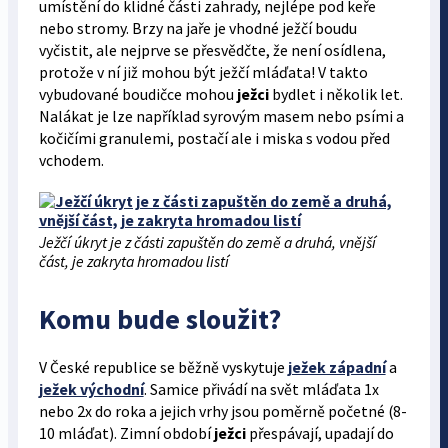
umístění do klidné části zahrady, nejlépe pod keře
nebo stromy. Brzy na jaře je vhodné ježčí boudu
vyčistit, ale nejprve se přesvědčte, že není osídlena,
protože v ní již mohou být ježčí mláďata! V takto
vybudované boudičce mohou
ježci
bydlet i několik let.
Nalákat je lze například syrovým masem nebo psími a
kočičími granulemi, postačí ale i miska s vodou před
vchodem.
Ježčí úkryt je z části zapuštěn do země a druhá, vnější
část, je zakryta hromadou listí
Komu bude sloužit?
V České republice se běžně vyskytuje
ježek západní
a
ježek východní
. Samice přivádí na svět mláďata 1x
nebo 2x do roka a jejich vrhy jsou poměrně početné (8-
10 mláďat). Zimní období
ježci
přespávají, upadají do