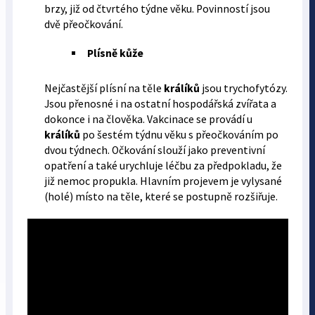
brzy, již od čtvrtého týdne věku. Povinností jsou
dvě přeočkování.
Plísně kůže
Nejčastější plísní na těle
králíků
jsou trychofytózy.
Jsou přenosné i na ostatní hospodářská zvířata a
dokonce i na člověka. Vakcinace se provádí u
králíků
po šestém týdnu věku s přeočkováním po
dvou týdnech. Očkování slouží jako preventivní
opatření a také urychluje léčbu za předpokladu, že
již nemoc propukla. Hlavním projevem je vylysané
(holé) místo na těle, které se postupně rozšiřuje.