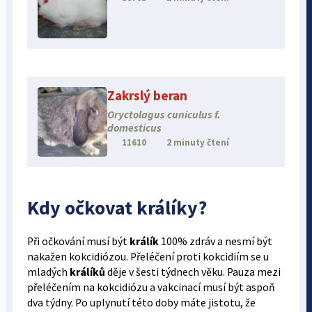
Zakrslý beran
Oryctolagus cuniculus f.
domesticus
11610
2 minuty čtení
Kdy očkovat králíky?
Při očkování musí být
králík
100% zdráv a nesmí být
nakažen kokcidiózou. Přeléčení proti kokcidiím se u
mladých
králíků
děje v šesti týdnech věku. Pauza mezi
přeléčením na kokcidiózu a vakcinací musí být aspoň
dva týdny. Po uplynutí této doby máte jistotu, že