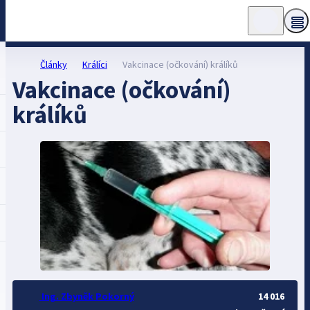
Články
Králíci
Vakcinace (očkování) králíků
Vakcinace (očkování)
králíků
Ing. Zbyněk Pokorný
14 016