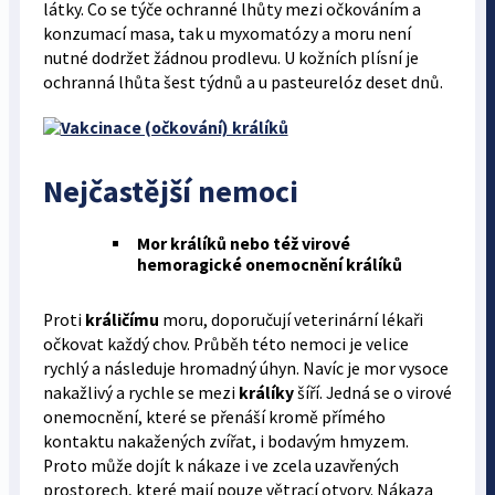
látky. Co se týče ochranné lhůty mezi očkováním a
konzumací masa, tak u myxomatózy a moru není
nutné dodržet žádnou prodlevu. U kožních plísní je
ochranná lhůta šest týdnů a u pasteurelóz deset dnů.
Nejčastější nemoci
Mor králíků nebo též virové
hemoragické onemocnění králíků
Proti
králičímu
moru, doporučují veterinární lékaři
očkovat každý chov. Průběh této nemoci je velice
rychlý a následuje hromadný úhyn. Navíc je mor vysoce
nakažlivý a rychle se mezi
králíky
šíří. Jedná se o virové
onemocnění, které se přenáší kromě přímého
kontaktu nakažených zvířat, i bodavým hmyzem.
Proto může dojít k nákaze i ve zcela uzavřených
prostorech, které mají pouze větrací otvory. Nákaza