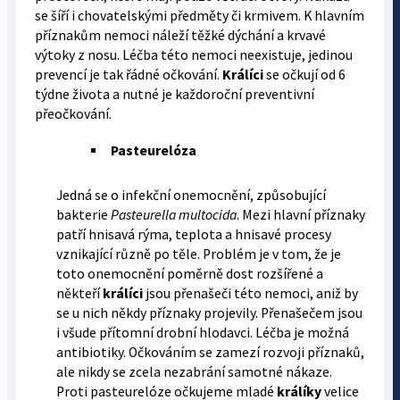
se šíří i chovatelskými předměty či krmivem. K hlavním
příznakům nemoci náleží těžké dýchání a krvavé
výtoky z nosu. Léčba této nemoci neexistuje, jedinou
prevencí je tak řádné očkování.
Králíci
se očkují od 6
týdne života a nutné je každoroční preventivní
přeočkování.
Pasteurelóza
Jedná se o infekční onemocnění, způsobující
bakterie
Pasteurella multocida
. Mezi hlavní příznaky
patří hnisavá rýma, teplota a hnisavé procesy
vznikající různě po těle. Problém je v tom, že je
toto onemocnění poměrně dost rozšířené a
někteří
králíci
jsou přenašeči této nemoci, aniž by
se u nich někdy příznaky projevily. Přenašečem jsou
i všude přítomní drobní hlodavci. Léčba je možná
antibiotiky. Očkováním se zamezí rozvoji příznaků,
ale nikdy se zcela nezabrání samotné nákaze.
Proti pasteurelóze očkujeme mladé
králíky
velice