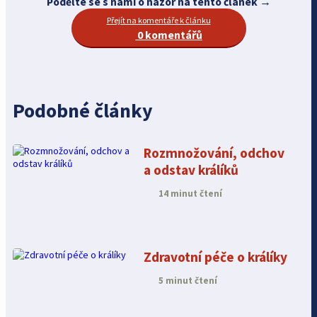
Podělte se s námi o názor na tento článek →
Přejít na komentáře k článku
0 komentářů
Podobné články
Rozmnožování, odchov
a odstav králíků
14 minut čtení
Zdravotní péče o králíky
5 minut čtení