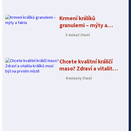
Krmení králíků
granulemi – mýty a
fakta
5 minut čtení
Chcete kvalitní králičí
maso? Zdraví a vitalita
králíků musí být na
4 minuty čtení
prvním místě