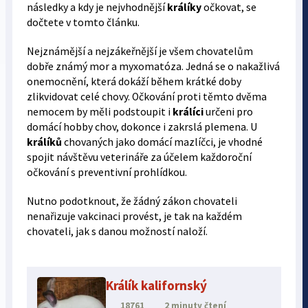
následky a kdy je nejvhodnější
králíky
očkovat, se
dočtete v tomto článku.
Nejznámější a nejzákeřnější je všem chovatelům
dobře známý mor a myxomatóza. Jedná se o nakažlivá
onemocnění, která dokáží během krátké doby
zlikvidovat celé chovy. Očkování proti těmto dvěma
nemocem by měli podstoupit i
králíci
určeni pro
domácí hobby chov, dokonce i zakrslá plemena. U
králíků
chovaných jako domácí mazlíčci, je vhodné
spojit návštěvu veterináře za účelem každoroční
očkování s preventivní prohlídkou.
Nutno podotknout, že žádný zákon chovateli
nenařizuje vakcinaci provést, je tak na každém
chovateli, jak s danou možností naloží.
Králík kalifornský
18761
2 minuty čtení