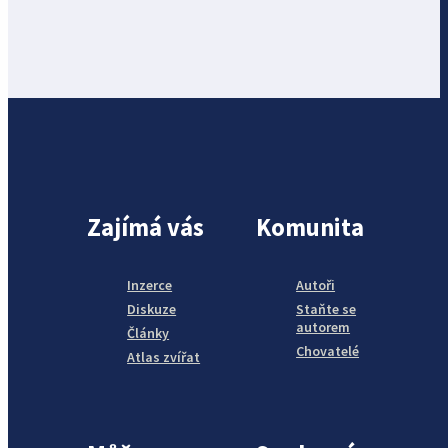
Zajímá vás
Komunita
Inzerce
Autoři
Diskuze
Staňte se
autorem
Články
Chovatelé
Atlas zvířat