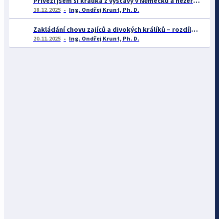
Přivezl jsem si králíka z výstavy v Německu a nežere – co s tím?
18.12.2025
Ing. Ondřej Krunt, Ph. D.
Zakládání chovu zajíců a divokých králíků – rozdíly v biologii, legislativě a chovatelském přístupu
20.11.2025
Ing. Ondřej Krunt, Ph. D.