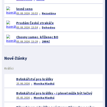
levně seno
05.08.2026, 20:53
Nezadána
Prodám České strakáče
05.08.2026, 13:54
Dohodou
Chovny samec, kříženec BO
05.08.2026, 13:29
299 Kč
Nové články
Králíci
Bylinkářství pro králíky
25.06.2026
Monika Hladká
Bylinkářství pro králíky – i plevel může být lečivý
05.05.2026
Monika Hladká