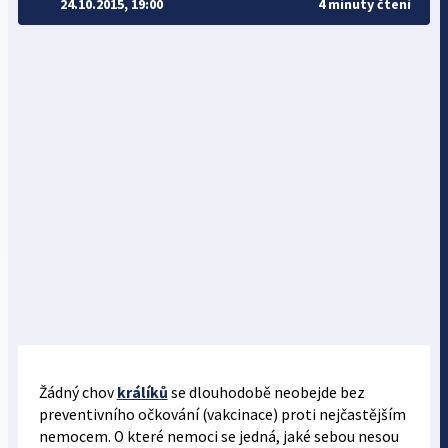
24.10.2015, 19:00
4 minuty čtení
Žádný chov
králíků
se dlouhodobě neobejde bez
preventivního očkování (vakcinace) proti nejčastějším
nemocem. O které nemoci se jedná, jaké sebou nesou