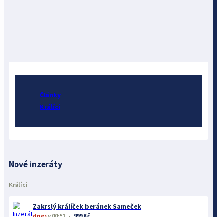
Články
Králíci
Nové inzeráty
Králíci
Zakrslý králíček beránek Sameček
dnes
v 00:51
999 Kč