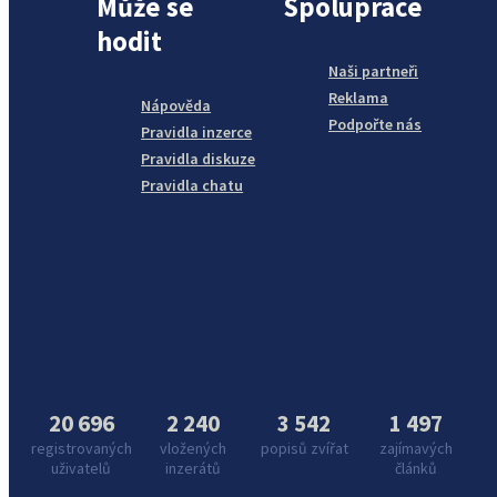
Může se
Spolupráce
hodit
Naši partneři
Reklama
Nápověda
Podpořte nás
Pravidla inzerce
Pravidla diskuze
Pravidla chatu
20 696
2 240
3 542
1 497
registrovaných
vložených
popisů zvířat
zajímavých
uživatelů
inzerátů
článků