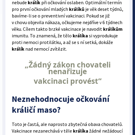
nebude
králík
při očkování oslaben. Optimální termín
pro první očkování mladých
králíků
je věk deset týdnů,
bavíme-li se o preventivní vakcinaci. Pokud se již
v chovu objevila nákaza, očkujeme nejdříve v 6 týdnech
věku. Cílem takto brzké vakcinace je navodit
králíkům
imunitu. To znamená, že tělo
králíka
si vyprodukuje
proti nemoci protilátku, a až se s ní setká, dokáže
králík
nad nemocí zvítězit.
„
Žádný zákon chovateli
nenařizuje
vakcinaci provést
“
Neznehodnocuje očkování
králičí maso?
Toto je častá, ale naprosto zbytečná obava chovatelů.
Vakcinace nezanechává v těle
králíka
žádné nežádoucí