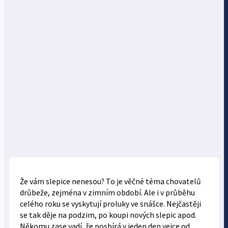
Že vám slepice nenesou? To je věčné téma chovatelů
drůbeže, zejména v zimním období. Ale i v průběhu
celého roku se vyskytují proluky ve snášce. Nejčastěji
se tak děje na podzim, po koupi nových slepic apod.
Někomu zase vadí, že posbírá v jeden den vejce od