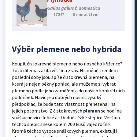
Gallus gallus f. domestica
17247
5 minut čtení
Výběr plemene nebo hybrida
Koupit čistokrevné plemeno nebo nosného křížence?
Toto dilema zažila většina z vás. Nicméně trendem
poslední doby jsou spíše čistokrevná plemena, na
která je nejen pěkný pohled, ale můžeme si vybrat
plemeno podle jeho zaměření a do našich konkrétních
podmínek. Navíc je u dobrých nosnic vysoký
předpoklad, že bude tato vlastnost přenesena i na
jejich potomstvo. Z čistokrevných
plemen
se hodí na
snášku nejvíce lehké a středně těžké slepice. Většina
těchto slepic snese kolem 200 kusů vajec ročně.
Kromě těchto vysoce snáškových plemen, existují i