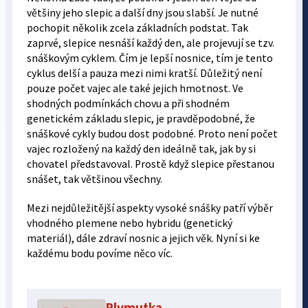
většiny jeho slepic a další dny jsou slabší. Je nutné
pochopit několik zcela základních podstat. Tak
zaprvé, slepice nesnáší každý den, ale projevují se tzv.
snáškovým cyklem. Čím je lepší nosnice, tím je tento
cyklus delší a pauza mezi nimi kratší. Důležitý není
pouze počet vajec ale také jejich hmotnost. Ve
shodných podmínkách chovu a při shodném
genetickém základu slepic, je pravděpodobné, že
snáškové cykly budou dost podobné. Proto není počet
vajec rozložený na každý den ideálně tak, jak by si
chovatel představoval. Prostě když slepice přestanou
snášet, tak většinou všechny.
Mezi nejdůležitější aspekty vysoké snášky patří výběr
vhodného plemene nebo hybridu (genetický
materiál), dále zdraví nosnic a jejich věk. Nyní si ke
každému bodu povíme něco víc.
Plymutka