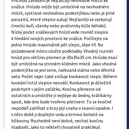
Příčinou zanášení je nejčastěji nevhodné místo ke
snášce. Hnízdo může být umístěné na nevhodném
místě, vystlané nevhodnou podestýlkou nebo je plné
parazitů, které slepice sužují. Nejčastěji se vyskytují
čmelíci kuří, všenky nebo prašivinky kůže běháků.
Nízký počet snáškových hnízd vede rovněž slepice
k hledání nových prostorů ke snášce. Počítejte na
jedno hnízdo maximálně pět slepic, lépe tři. Na
požadované místo uložte podkladky. Vhodný rozměr
hnízd pro většinu plemen je 30x35x35 cm. Hnízda musí
být umístěná na stinném klidném místě. Jako vhodná
podestýlka se jeví seno, nařezaná sláma nebo dřevitá
vata. Počet vajec také snižuje kvokavost slepic. Během
kvokání totiž slepice nesnáší. Kvokavost je důležité
podchytit v jejím začátku. Kvočnu přeneste od
ostatních a umístěte ji nejlépe do bedny, králíkárny
apod., kde dno bude tvořeno pletivem. To se kvočně
nepodaří zahřívat a brzy její snaha o sezení opadne. I
v této době ji dopřejte vodu a krmivo bohaté na
bílkoviny. Rozhodně není dobré, nechat kvočnu
hladovět, jako to někteří chovatelé praktikují.