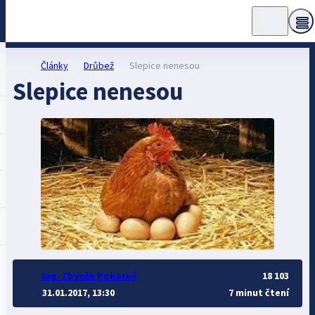
Články
Drůbež
Slepice nenesou
Slepice nenesou
Ing. Zbyněk Pokorný
18 103
31.01.2017, 13:30
7 minut čtení