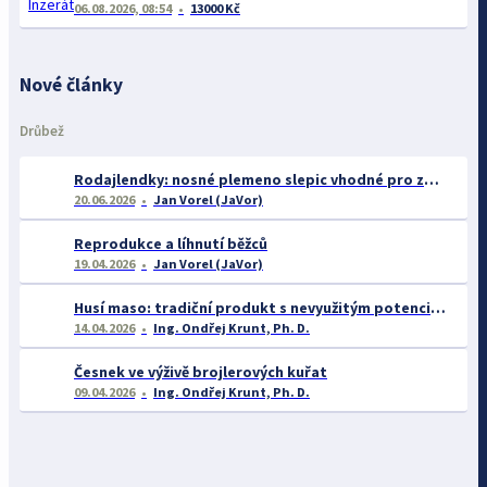
06.08.2026, 08:54
13000 Kč
Nové články
Drůbež
Rodajlendky: nosné plemeno slepic vhodné pro začátečníky
20.06.2026
Jan Vorel (JaVor)
Reprodukce a líhnutí běžců
19.04.2026
Jan Vorel (JaVor)
Husí maso: tradiční produkt s nevyužitým potenciálem
14.04.2026
Ing. Ondřej Krunt, Ph. D.
Česnek ve výživě brojlerových kuřat
09.04.2026
Ing. Ondřej Krunt, Ph. D.