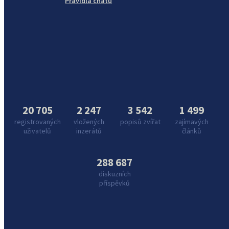
Pravidla chatu
20 705
2 247
3 542
1 499
registrovaných
vložených
popisů zvířat
zajímavých
uživatelů
inzerátů
článků
288 687
diskuzních
příspěvků