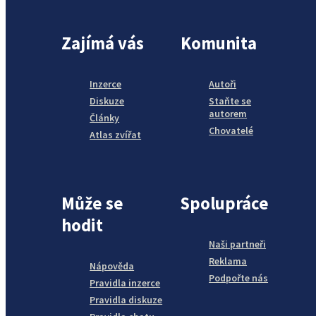
Zajímá vás
Komunita
Inzerce
Autoři
Diskuze
Staňte se
autorem
Články
Chovatelé
Atlas zvířat
Může se
Spolupráce
hodit
Naši partneři
Reklama
Nápověda
Podpořte nás
Pravidla inzerce
Pravidla diskuze