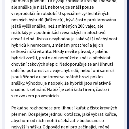
plemena původní. Ta bývají zpravidla krásně zbarvena,
ale snáška je nižší, neboť vejce snáší pouze
v reprodukčním období. U speciálně vyšlechtěných
nosných hybridů (kříženců), bývá často proklamována
ještě vyšší snáška, než zmíněných 200 vajec, ale
málokdy je v podmínkách vesnických malochovů
dosažitelná. Jistou nevýhodou je také větší náchylnost
hybridů k nemocem, změnám prostředí a jejich
celková nižší vitalita. Nikdy nevíte původ, z jakého
hybridi vzešli, proto ani nemůžete znát a předvídat
chování takových slepic. Nedoporučuje se ani líhnutí
dalšího potomstva z vajec hybridů, neboť oni sami už
jsou kříženci a u potomstva reálně hrozí pokles
snášky. Výhodou je naopak, že hybridi jsou relativně
snadno k sehnání. Nabízí je celá řada firem, často i
s rozvozem po vesnicích.
Pokud se rozhodnete pro líhnutí kuřat z čistokrevných
plemen. Dospějete jednou k otázce, jaké vybrat kuřice,
abychom od nich mohli očekávat v budoucnu co
nejvyšší snášku. Odpověď není pro začínající, méně