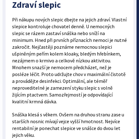
Zdraví slepic
Při nákupu nových slepic dbejte na jejich zdraví. Vlastní
slepice kontroluje chovatel denně. U nemocných
slepic se rázem zastaví snáška nebo sníží na
minimum. Hned při prvních příznacích nemoci je nutné
zakročit. Nejčastěji poznáme nemocnou slepici
ušpiněným peřím kolem kloaky, bledým hřebínkem,
nezájmem o krmivo a celkově nízkou aktivitou.
Mnohem snazší je nemocem předcházet, než je
posléze léčit. Proto udržujte chov v maximální čistotě
a provádějte desinfekci. Optimální, ale téměř
neproveditelné je zamezení styku slepic s volně
žijícím ptactvem. Samozřejmostí je odpovídající
kvalitní krmná dávka.
Snáška klesá s věkem. Ovšem na druhou stranu zase u
starších nosnic mívají vejce vyšší hmotnost. Nejvíce
rentabilní je ponechat slepice ve snášce do dvou let
jejich věku.