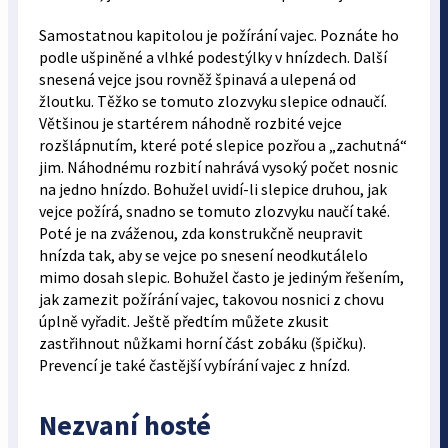
Samostatnou kapitolou je požírání vajec. Poznáte ho
podle ušpiněné a vlhké podestýlky v hnízdech. Další
snesená vejce jsou rovněž špinavá a ulepená od
žloutku. Těžko se tomuto zlozvyku slepice odnaučí.
Většinou je startérem náhodně rozbité vejce
rozšlápnutím, které poté slepice pozřou a „zachutná“
jim. Náhodnému rozbití nahrává vysoký počet nosnic
na jedno hnízdo. Bohužel uvidí-li slepice druhou, jak
vejce požírá, snadno se tomuto zlozvyku naučí také.
Poté je na zváženou, zda konstrukčně neupravit
hnízda tak, aby se vejce po snesení neodkutálelo
mimo dosah slepic. Bohužel často je jediným řešením,
jak zamezit požírání vajec, takovou nosnici z chovu
úplně vyřadit. Ještě předtím můžete zkusit
zastřihnout nůžkami horní část zobáku (špičku).
Prevencí je také častější vybírání vajec z hnízd.
Nezvaní hosté