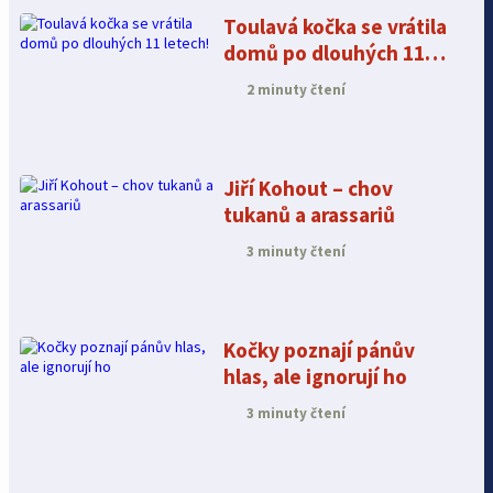
Toulavá kočka se vrátila
domů po dlouhých 11
letech!
2 minuty čtení
Jiří Kohout – chov
tukanů a arassariů
3 minuty čtení
Kočky poznají pánův
hlas, ale ignorují ho
3 minuty čtení