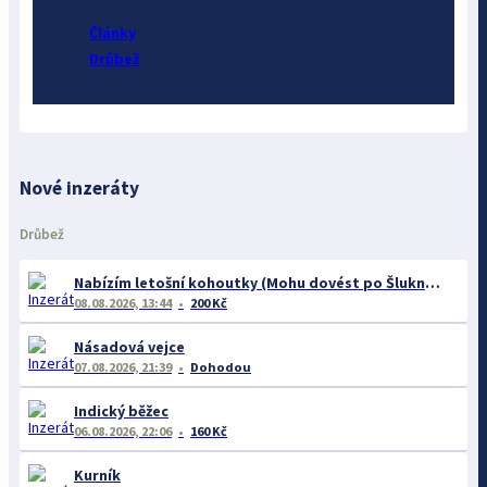
Články
Drůbež
Nové inzeráty
Drůbež
Nabízím letošní kohoutky (Mohu dovést po Šluknovském výběžku.)
08.08.2026, 13:44
200 Kč
Násadová vejce
07.08.2026, 21:39
Dohodou
Indický běžec
06.08.2026, 22:06
160 Kč
Kurník