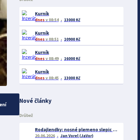
Kurník
dnes
v 08:54
13000 Kč
Kurník
dnes
v 08:51
10900 Kč
Kurník
dnes
v 08:49
16000 Kč
Kurník
dnes
v 08:45
13000 Kč
Nové články
ení
Drůbež
Rodajlendky: nosné plemeno slepic vhodné pro začátečníky
20.06.2026
Jan Vorel (JaVor)