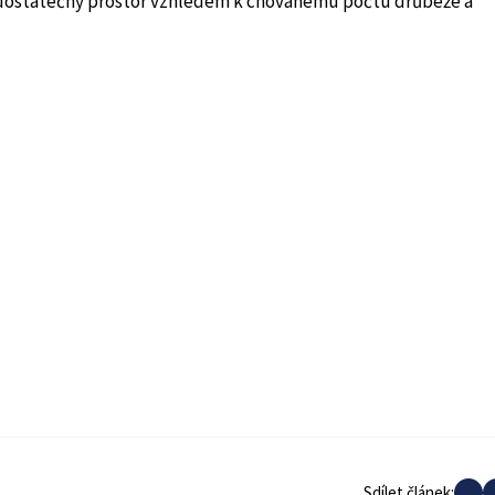
dostatečný prostor vzhledem k chovanému počtu drůbeže a
Sdílet článek: