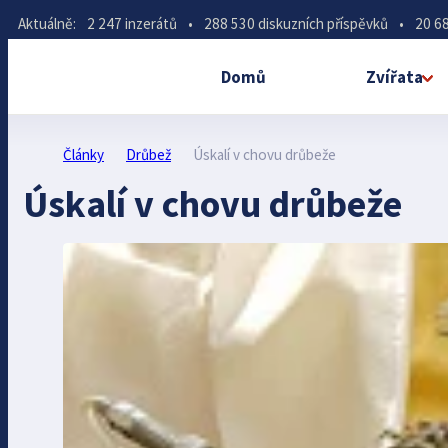
Aktuálně:
2 247 inzerátů
•
288 530 diskuzních příspěvků
•
20 68
Domů
Zvířata
Články
Drůbež
Úskalí v chovu drůbeže
Úskalí v chovu drůbeže