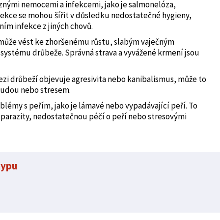
znými nemocemi a infekcemi, jako je salmonelóza,
nfekce se mohou šířit v důsledku nedostatečné hygieny,
m infekce z jiných chovů.
může vést ke zhoršenému růstu, slabým vaječným
ystému drůbeže. Správná strava a vyvážené krmení jsou
i drůbeží objevuje agresivita nebo kanibalismus, může to
nudou nebo stresem.
lémy s peřím, jako je lámavé nebo vypadávající peří. To
parazity, nedostatečnou péčí o peří nebo stresovými
typu