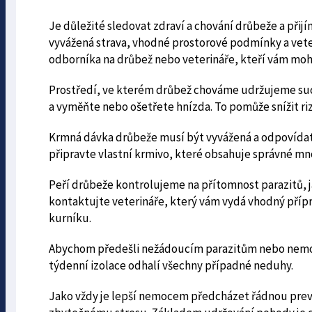
Je důležité sledovat zdraví a chování drůbeže a přijí
vyvážená strava, vhodné prostorové podmínky a veter
odborníka na drůbež nebo veterináře, kteří vám moh
Prostředí, ve kterém drůbež chováme udržujeme such
a vyměňte nebo ošetřete hnízda. To pomůže snížit rizi
Krmná dávka drůbeže musí být vyvážená a odpovídat
připravte vlastní krmivo, které obsahuje správné mno
Peří drůbeže kontrolujeme na přítomnost parazitů, jak
kontaktujte veterináře, který vám vydá vhodný přípra
kurníku.
Abychom předešli nežádoucím parazitům nebo nemo
týdenní izolace odhalí všechny případné neduhy.
Jako vždy je lepší nemocem předcházet řádnou preve