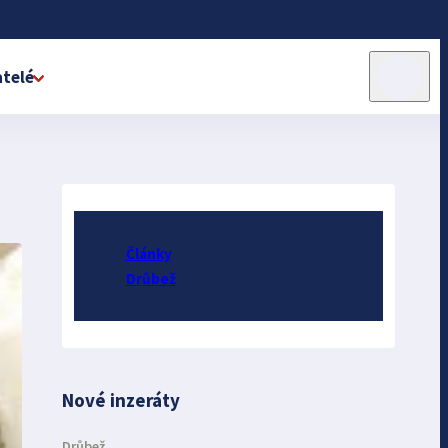
telé
Články
Drůbež
Nové inzeráty
Drůbež