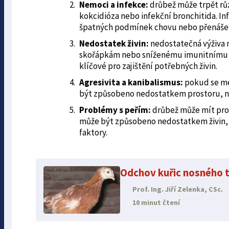
Nemoci a infekce:
drůbež může trpět rů
kokcidióza nebo infekční bronchitida. I
špatných podmínek chovu nebo přenášení
Nedostatek živin:
nedostatečná výživa 
skořápkám nebo sníženému imunitnímu s
klíčové pro zajištění potřebných živin.
Agresivita a kanibalismus:
pokud se mez
být způsobeno nedostatkem prostoru, 
Problémy s peřím:
drůbež může mít prob
může být způsobeno nedostatkem živin, 
faktory.
Odchov kuřic nosného 
Prof. Ing. Jiří Zelenka, CSc.
10 minut čtení