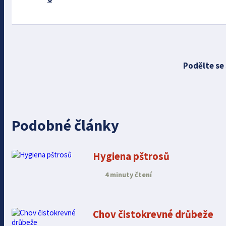
Podělte se
Podobné články
Hygiena pštrosů
4 minuty čtení
Chov čistokrevné drůbeže