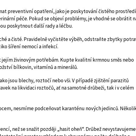
mat preventivní opatření, jako je poskytování čistého prostředí
inární péče. Pokud se objeví problémy, je vhodné se obrátit n
ou poskytnout další rady a léčbu.
é a čisté. Pravidelně vyčistěte výběh, odstraňte zbytky potra
ko šíření nemocí a infekcí.
 jejím živinovým potřebám. Kupte kvalitní krmnou směs nebo
žství bílkovin, vitamínů a minerálů.
o jsou blechy, roztočí nebo vši. V případě zjištění parazitů
vek na likvidaci roztočů, ať na samotné drůbeži, tak i v celém
cem, nesmíme podceňovat karanténu nových jedinců. Několi
ncí, než se snažit později „hasit oheň“. Drůbež nevystavujeme