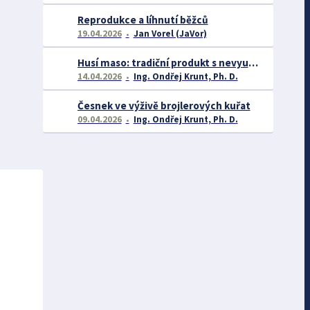
Reprodukce a líhnutí běžců
19.04.2026
Jan Vorel (JaVor)
Husí maso: tradiční produkt s nevyužitým potenciálem
14.04.2026
Ing. Ondřej Krunt, Ph. D.
Česnek ve výživě brojlerových kuřat
09.04.2026
Ing. Ondřej Krunt, Ph. D.