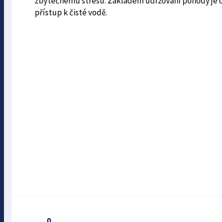
zbytečnému stresu. Základem udržování pohody je 
přístup k čisté vodě.
0