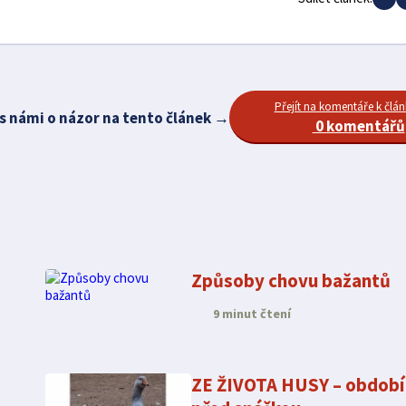
Přejít na komentáře k člá
 s námi o názor na tento článek →
0 komentářů
Způsoby chovu bažantů
9 minut čtení
ZE ŽIVOTA HUSY – období