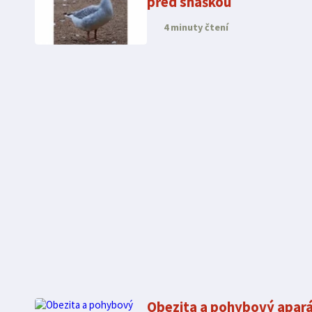
před snáškou
4 minuty čtení
Obezita a pohybový apar