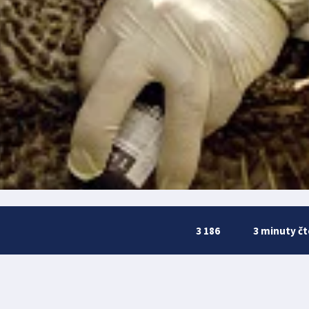
3 186
3 minuty čt