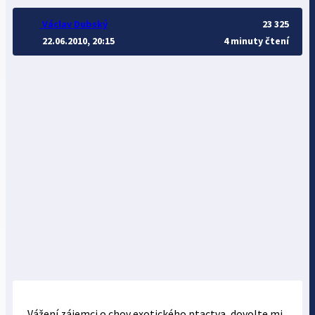
Václav Dubský
23 325
22.06.2010, 20:15
4 minuty čtení
Vážení zájemci o chov exotického ptactva, dovolte mi,