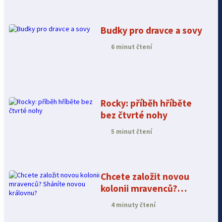
Budky pro dravce a sovy
6 minut čtení
Rocky: příběh hříběte
bez čtvrté nohy
5 minut čtení
Chcete založit novou
kolonii mravenců?
Sháníte novou
4 minuty čtení
královnu?