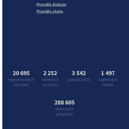
Pravidla diskuze
Pravidla chatu
20 695
2 252
3 542
1 497
registrovaných
vložených
popisů zvířat
zajímavých
uživatelů
inzerátů
článků
288 605
diskuzních
příspěvků