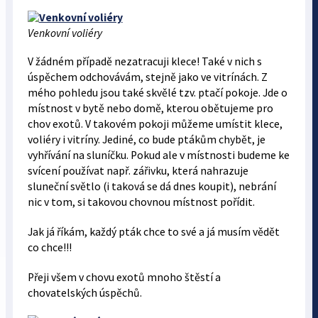
Venkovní voliéry
V žádném případě nezatracuji klece! Také v nich s
úspěchem odchovávám, stejně jako ve vitrínách. Z
mého pohledu jsou také skvělé tzv. ptačí pokoje. Jde o
místnost v bytě nebo domě, kterou obětujeme pro
chov exotů. V takovém pokoji můžeme umístit klece,
voliéry i vitríny. Jediné, co bude ptákům chybět, je
vyhřívání na sluníčku. Pokud ale v místnosti budeme ke
svícení používat např. zářivku, která nahrazuje
sluneční světlo (i taková se dá dnes koupit), nebrání
nic v tom, si takovou chovnou místnost pořídit.
Jak já říkám, každý pták chce to své a já musím vědět
co chce!!!
Přeji všem v chovu exotů mnoho štěstí a
chovatelských úspěchů.