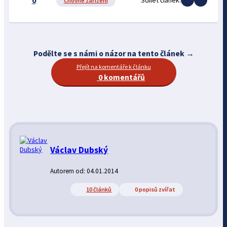
0
Sdílet článek:
Chovné zařízení
Podělte se s námi o názor na tento článek →
Přejít na komentáře k článku
0 komentářů
Václav Dubský
Autorem od: 04.01.2014
10 článků
0 popisů zvířat