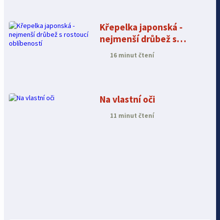
Křepelka japonská -
nejmenší drůbež s
rostoucí oblíbeností
16 minut čtení
Na vlastní oči
11 minut čtení