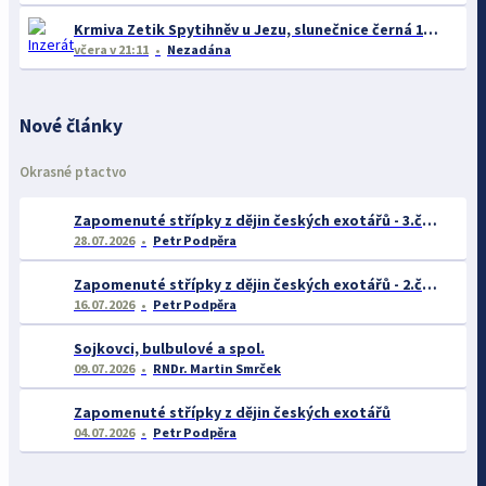
Krmiva Zetik Spytihněv u Jezu, slunečnice černá 19kc/kg Akce na Avicentru Avest I na burze
včera
v 21:11
Nezadána
Nové články
Okrasné ptactvo
Zapomenuté střípky z dějin českých exotářů - 3.část
28.07.2026
Petr Podpěra
Zapomenuté střípky z dějin českých exotářů - 2.část
16.07.2026
Petr Podpěra
Sojkovci, bulbulové a spol.
09.07.2026
RNDr. Martin Smrček
Zapomenuté střípky z dějin českých exotářů
04.07.2026
Petr Podpěra