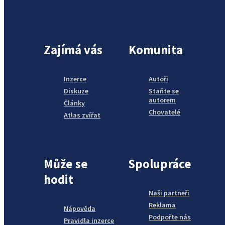
Zajímá vás
Komunita
Inzerce
Autoři
Diskuze
Staňte se
autorem
Články
Chovatelé
Atlas zvířat
Může se
Spolupráce
hodit
Naši partneři
Reklama
Nápověda
Podpořte nás
Pravidla inzerce