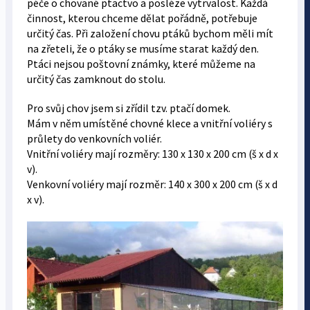
péče o chované ptactvo a posléze vytrvalost. Každá
činnost, kterou chceme dělat pořádně, potřebuje
určitý čas. Při založení chovu ptáků bychom měli mít
na zřeteli, že o ptáky se musíme starat každý den.
Ptáci nejsou poštovní známky, které můžeme na
určitý čas zamknout do stolu.
Pro svůj chov jsem si zřídil tzv. ptačí domek.
Mám v něm umístěné chovné klece a vnitřní voliéry s
průlety do venkovních voliér.
Vnitřní voliéry mají rozměry: 130 x 130 x 200 cm (š x d x
v).
Venkovní voliéry mají rozměr: 140 x 300 x 200 cm (š x d
x v).