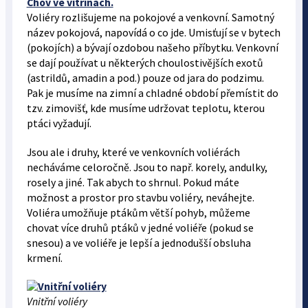
Chov ve vitrínách.
Voliéry rozlišujeme na pokojové a venkovní. Samotný
název pokojová, napovídá o co jde. Umisťují se v bytech
(pokojích) a bývají ozdobou našeho příbytku. Venkovní
se dají používat u některých choulostivějších exotů
(astrildů, amadin a pod.) pouze od jara do podzimu.
Pak je musíme na zimní a chladné období přemístit do
tzv. zimovišť, kde musíme udržovat teplotu, kterou
ptáci vyžadují.
Jsou ale i druhy, které ve venkovních voliérách
necháváme celoročně. Jsou to např. korely, andulky,
rosely a jiné. Tak abych to shrnul. Pokud máte
možnost a prostor pro stavbu voliéry, neváhejte.
Voliéra umožňuje ptákům větší pohyb, můžeme
chovat více druhů ptáků v jedné voliéře (pokud se
snesou) a ve voliéře je lepší a jednodušší obsluha
krmení.
Vnitřní voliéry