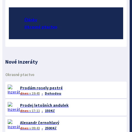
Články
Okrasné ptactvo
Nové inzeráty
Okrasné ptactvo
Prodám rosely pestré
dnes
v 19:45
Dohodou
Prodej letošních andulek
dnes
v 17:11
150 Kč
Alexandr černohlavý
dnes
v 09:43
2500 Kč