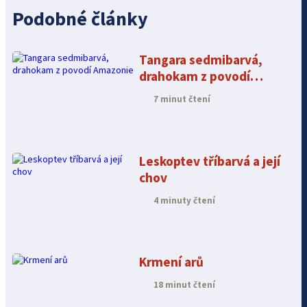
Podobné články
Tangara sedmibarvá,
drahokam z povodí
Amazonie
7 minut čtení
Leskoptev tříbarvá a její
chov
4 minuty čtení
Krmení arů
18 minut čtení