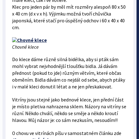
malé kleci, tak i ve voliéře.
Klec pro jeden pár by měl mít rozměry alespoň 80 x 50
x 40 cm (d x v x h). Výjimku možná tvoří chůvička
japonská, které stačí pro úspěšný odchov i 60 x 40 x 40
cm.
Chovné klece
Do klece dáme různě silná bidélka, aby si pták sám
mohl vybrat nejvhodnější tloušťku bidla. Já dávám
přednost (pokud to jde) různým větvím, které občas
obměním. Bidla dávám co nejdál od sebe, abych ptáky
i v malé kleci donutil létat a ne jen přeskakovat.
Vitríny jsou stejné jako bednové klece, jen přední část
je místo pletiva nahrazena sklem. Názory na vitríny se
různí. Někdo chválí, někdo se směje a někdo kroutí
hlavou. Můj názor je: co sám nezkusím, nesoudím!!
O chovu ve vitrínách píšu v samostatném článku zde