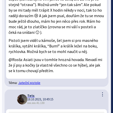
stejně “otrava”). Možná umře “jen tak sám”. Ale pokud
by se mi tady měl trápit X hodin někdy v noci, tak to ho
raději dorazím 😢 A jak jsem psal, doufám že tu se mnou
bude ještě dlouho, mám ho jen něco přes rok. Mám ho
moc rád, je to zlatíčko (zrovna se mi válí v posteli a
čeká na snídani 🙂 ).
Pistoli jsem viděl u kámoše, šel jsem si pro masného
králíka, vytáhl králíka, “Bum!” a králík ležel na boku,
rychlovka. Možná bych se to mohl naučit u něj.
@Rosťa: Asiati jsou v tomhle hrozná hovada. Nevadí mi
že jí psy a kočky (a vlastně všechno co se hýbe), ale jak
se k tomu chovají předtím.
Téma:
Jateční pistole
⋮
Tets
18.10.2023, 10:49:15
xxx.xxx.41.130