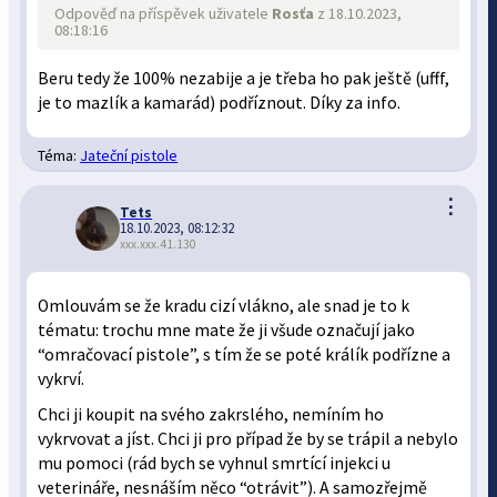
Odpověď na příspěvek uživatele
Rosťa
z 18.10.2023,
08:18:16
Beru tedy že 100% nezabije a je třeba ho pak ještě (ufff,
je to mazlík a kamarád) podříznout. Díky za info.
Téma:
Jateční pistole
⋮
Tets
18.10.2023, 08:12:32
xxx.xxx.41.130
Omlouvám se že kradu cizí vlákno, ale snad je to k
tématu: trochu mne mate že ji všude označují jako
“omračovací pistole”, s tím že se poté králík podřízne a
vykrví.
Chci ji koupit na svého zakrslého, nemíním ho
vykrvovat a jíst. Chci ji pro případ že by se trápil a nebylo
mu pomoci (rád bych se vyhnul smrtící injekci u
veterináře, nesnáším něco “otrávit”). A samozřejmě