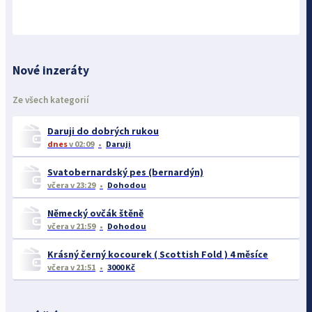
Nové inzeráty
Ze všech kategorií
Daruji do dobrých rukou
dnes
v 02:09
Daruji
Svatobernardský pes (bernardýn)
včera
v 23:29
Dohodou
Německý ovčák štěně
včera
v 21:59
Dohodou
Krásný černý kocourek ( Scottish Fold ) 4 měsíce
včera
v 21:51
3000 Kč