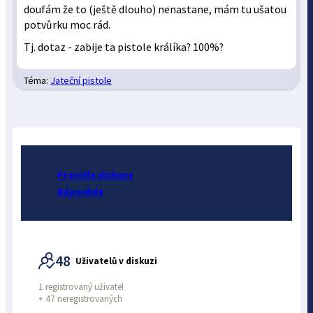
doufám že to (ještě dlouho) nenastane, mám tu ušatou
potvůrku moc rád.
Tj. dotaz - zabije ta pistole králíka? 100%?
Téma:
Jateční pistole
Pravidla diskuze
Nápověda
48
Uživatelů v diskuzi
1 registrovaný uživatel
+
47 neregistrovaných