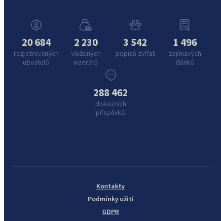
20 684
2 230
3 542
1 496
registrovaných
vložených
popisů zvířat
zajímavých
uživatelů
inzerátů
článků
288 462
diskuzních
příspěvků
Kontakty
Podmínky užití
GDPR