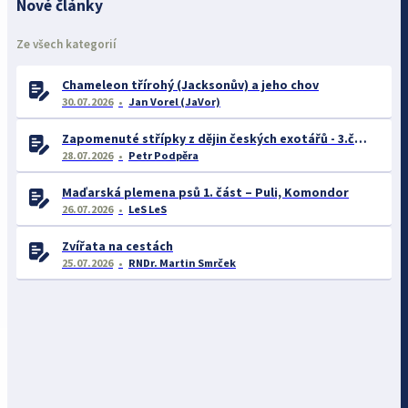
Nové články
Ze všech kategorií
Chameleon třírohý (Jacksonův) a jeho chov
30.07.2026
Jan Vorel (JaVor)
Zapomenuté střípky z dějin českých exotářů - 3.část
28.07.2026
Petr Podpěra
Maďarská plemena psů 1. část – Puli, Komondor
26.07.2026
LeS LeS
Zvířata na cestách
25.07.2026
RNDr. Martin Smrček