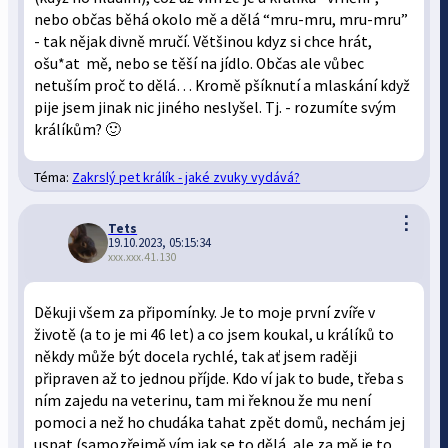
nebo občas běhá okolo mě a dělá “mru-mru, mru-mru”
- tak nějak divně mručí. Většinou kdyz si chce hrát,
ošu*at mě, nebo se těší na jídlo. Občas ale vůbec
netuším proč to dělá… Kromě pšíknutí a mlaskání když
pije jsem jinak nic jiného neslyšel. Tj. - rozumíte svým
králíkům? 🙂
Téma:
Zakrslý pet králík - jaké zvuky vydává?
⋮
Tets
19.10.2023, 05:15:34
xxx.xxx.41.130
Děkuji všem za připomínky. Je to moje první zvíře v
životě (a to je mi 46 let) a co jsem koukal, u králíků to
někdy může být docela rychlé, tak ať jsem raději
připraven až to jednou příjde. Kdo ví jak to bude, třeba s
ním zajedu na veterinu, tam mi řeknou že mu není
pomoci a než ho chudáka tahat zpět domů, nechám jej
uspat (samozřejmě vím jak se to dělá, ale za mě je to