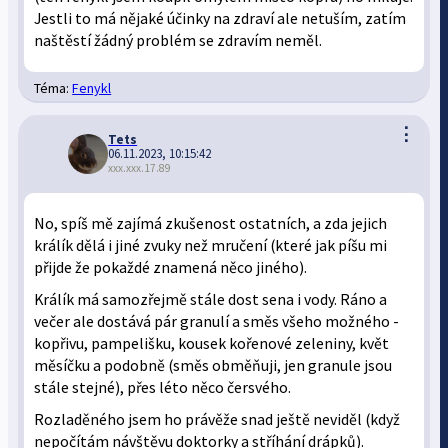
Jestli to má nějaké účinky na zdraví ale netuším, zatím
naštěstí žádný problém se zdravím neměl.
Téma:
Fenykl
⋮
Tets
06.11.2023, 10:15:42
xxx.xxx.17.89
No, spíš mě zajímá zkušenost ostatních, a zda jejich
králík dělá i jiné zvuky než mručení (které jak píšu mi
přijde že pokaždé znamená něco jiného).
Králík má samozřejmě stále dost sena i vody. Ráno a
večer ale dostává pár granulí a směs všeho možného -
kopřivu, pampelišku, kousek kořenové zeleniny, květ
měsíčku a podobně (směs obměňuji, jen granule jsou
stále stejné), přes léto něco čersvého.
Rozladěného jsem ho právěže snad ještě neviděl (když
nepočítám návštěvu doktorky a stříhání drápků).