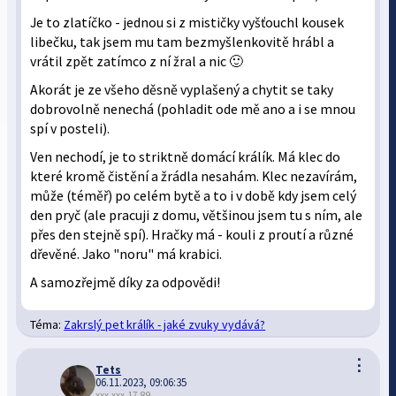
Je to zlatíčko - jednou si z mističky vyšťouchl kousek
libečku, tak jsem mu tam bezmyšlenkovitě hrábl a
vrátil zpět zatímco z ní žral a nic 🙂
Akorát je ze všeho děsně vyplašený a chytit se taky
dobrovolně nenechá (pohladit ode mě ano a i se mnou
spí v posteli).
Ven nechodí, je to striktně domácí králík. Má klec do
které kromě čistění a žrádla nesahám. Klec nezavírám,
může (téměř) po celém bytě a to i v době kdy jsem celý
den pryč (ale pracuji z domu, většinou jsem tu s ním, ale
přes den stejně spí). Hračky má - kouli z proutí a různé
dřevěné. Jako "noru" má krabici.
A samozřejmě díky za odpovědi!
Téma:
Zakrslý pet králík - jaké zvuky vydává?
⋮
Tets
06.11.2023, 09:06:35
xxx.xxx.17.89