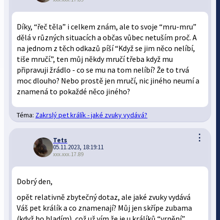
Díky, “řeč těla” i celkem znám, ale to svoje “mru-mru”
dělá v různých situacích a občas vůbec netuším proč. A
na jednom z těch odkazů píší “Když se jim něco nelíbí,
tiše mručí.”, ten můj někdy mručí třeba když mu
připravuji žrádlo - co se mu na tom nelíbí? Že to trvá
moc dlouho? Nebo prostě jen mručí, nic jiného neumí a
znamená to pokaždé něco jiného?
Téma:
Zakrslý pet králík - jaké zvuky vydává?
⋮
Tets
05.11.2023, 18:19:11
xxx.xxx.17.89
Dobrý den,
opět relativně zbytečný dotaz, ale jaké zvuky vydává
Váš pet králík a co znamenají? Můj jen skřípe zubama
(když ho hladím), což už vím že je u králíků “vrnění”,