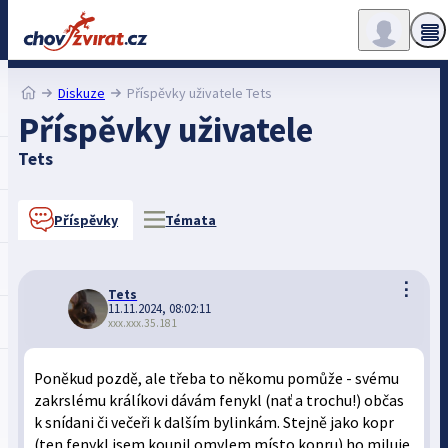
Diskuze
Příspěvky uživatele Tets
Příspěvky uživatele
Tets
Příspěvky
Témata
⋮
Tets
11.11.2024, 08:02:11
xxx.xxx.35.181
Poněkud pozdě, ale třeba to někomu pomůže - svému
zakrslému králíkovi dávám fenykl (nať a trochu!) občas
k snídani či večeři k dalším bylinkám. Stejně jako kopr
(ten fenykl jsem koupil omylem místo kopru) ho miluje.