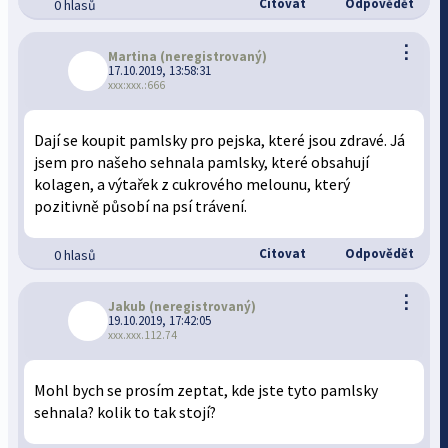
Citovat
Odpovědět
0 hlasů
⋮
Martina
(neregistrovaný)
17.10.2019, 13:58:31
xxx:xxx.:666
Dají se koupit pamlsky pro pejska, které jsou zdravé. Já
jsem pro našeho sehnala pamlsky, které obsahují
kolagen, a výtařek z cukrového melounu, který
pozitivně působí na psí trávení.
Citovat
Odpovědět
0 hlasů
⋮
Jakub
(neregistrovaný)
19.10.2019, 17:42:05
xxx.xxx.112.74
Mohl bych se prosím zeptat, kde jste tyto pamlsky
sehnala? kolik to tak stojí?