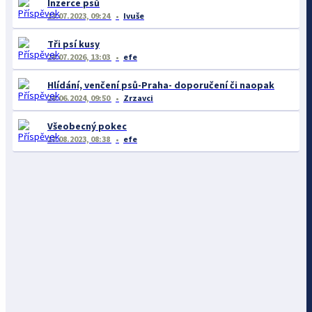
Inzerce psů
13.07.2023, 09:24
Ivuše
Tři psí kusy
28.07.2026, 13:03
efe
Hlídání, venčení psů-Praha- doporučení či naopak
28.06.2024, 09:50
Zrzavci
Všeobecný pokec
17.08.2023, 08:38
efe