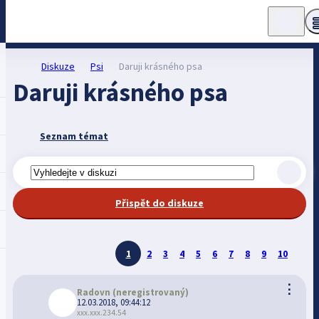
Diskuze
Psi
Daruji krásného psa
Daruji krásného psa
Seznam témat
Přispět do diskuze
1
2
3
4
5
6
7
8
9
10
⋮
Radovn
(neregistrovaný)
12.03.2018, 09:44:12
xxx.xxx.234.54