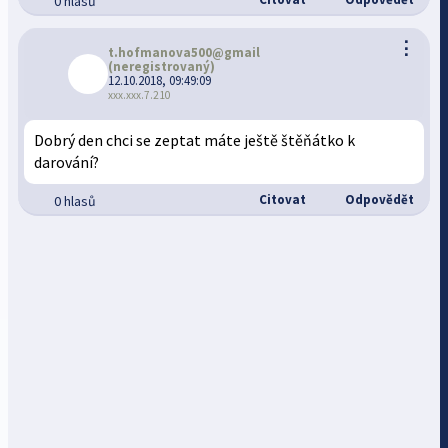
0 hlasů
⋮
t.hofmanova500@gmail
(neregistrovaný)
12.10.2018, 09:49:09
xxx.xxx.7.210
Dobrý den chci se zeptat máte ještě štěňátko k
darování?
Citovat
Odpovědět
0 hlasů