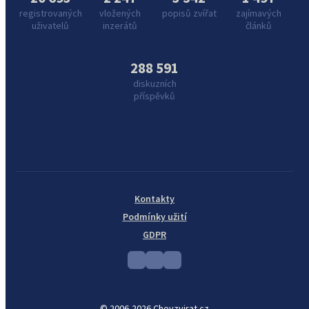
registrovaných
vložených
popisů zvířat
zajímavých
uživatelů
inzerátů
článků
288 591
diskuzních
příspěvků
Kontakty
Podmínky užití
GDPR
© 2006-2026 Chovzvirat.cz