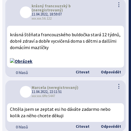
⋮
krásný francouzský b
(neregistrovaný)
11.04.2022, 18:59:07
xxx.xxx.56.122
krásná štěňata francouzského buldočka stará 12 týdnů,
dobré zdraví a dobře vycvičená doma s dětmi a dalšími
domácími mazlíčky
Citovat
Odpovědět
0 hlasů
⋮
Marcela
(neregistrovaný)
11.04.2022, 22:11:51
xxx:xxx.6ffe:5447
Chtěla jsem se zeptat esi ho dáváte zadarmo nebo
kolik za něho chcete děkuji
Citovat
Odpovědět
0 hlasů