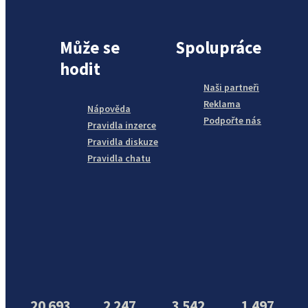
Může se
Spolupráce
hodit
Naši partneři
Reklama
Nápověda
Podpořte nás
Pravidla inzerce
Pravidla diskuze
Pravidla chatu
20 693
2 247
3 542
1 497