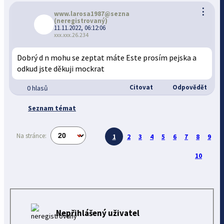
⋮
www.larosa1987@sezna
(neregistrovaný)
11.11.2022, 06:12:06
xxx.xxx.26.234
Dobrý d n mohu se zeptat máte Este prosím pejska a
odkud jste děkuji mockrat
Citovat
Odpovědět
0 hlasů
Seznam témat
Na stránce:
1
2
3
4
5
6
7
8
9
10
Nepřihlášený uživatel