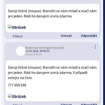
Daruji štěně (mopse). Narodili se nám mladí a stačí nám
jen jeden. Rádi ho darujem zcela zdarma.
Citovat
Odpovědět
0 hlasů
⋮
Radovan
(neregistrovaný)
12.03.2018, 09:45:53
xxx.xxx.234.54
Daruji štěně (mopse). Narodili se nám mladí a stačí nám
jen jeden. Rádi ho darujem zcela zdarma. V případě
volejte na čisle.
777 959 590
Citovat
Odpovědět