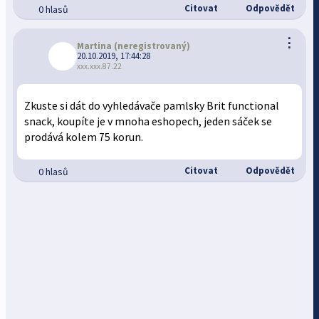
Citovat
Odpovědět
0 hlasů
⋮
Martina
(neregistrovaný)
20.10.2019, 17:44:28
xxx.xxx.87.22
Zkuste si dát do vyhledávače pamlsky Brit functional
snack, koupíte je v mnoha eshopech, jeden sáček se
prodává kolem 75 korun.
Citovat
Odpovědět
0 hlasů