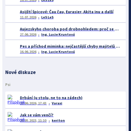
Asijští špicové: Čau čau, Eurasier, Akita inu a další
11.07.2026
LeS LeS
Aujezskyho choroba pod drobnohledem: proč se o ní nyní mluví více než dříve
27.06.2026
Ing. Lucie Kruntová
Pes a příchod miminka: nejčastější chyby majitelů a jak se jim vyhnout
16.06.2026
Ing. Lucie Kruntová
Nové diskuze
Psi
Drbání (u stolu, ne to na zádech)
23.06.2026, 17:43
Varaxi
Jak se vám venčí?
26.05.2023, 11:10
keriton