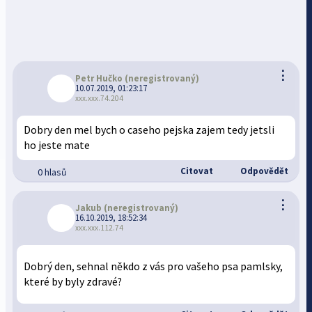
⋮
Petr Hučko
(neregistrovaný)
10.07.2019, 01:23:17
xxx.xxx.74.204
Dobry den mel bych o caseho pejska zajem tedy jetsli
ho jeste mate
Citovat
Odpovědět
0 hlasů
⋮
Jakub
(neregistrovaný)
16.10.2019, 18:52:34
xxx.xxx.112.74
Dobrý den, sehnal někdo z vás pro vašeho psa pamlsky,
které by byly zdravé?