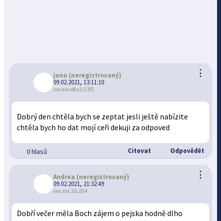
⋮
jana
(neregistrovaný)
09.02.2021, 13:11:10
xxx:xxx.e8a3:53f2
Dobrý den chtěla bych se zeptat jesli ještě nabízite
chtěla bych ho dat mojí ceři dekuji za odpoved
Citovat
Odpovědět
0 hlasů
⋮
Andrea
(neregistrovaný)
09.02.2021, 21:32:49
xxx.xxx.26.204
Dobří večer měla Boch zájem o pejska hodně dlho