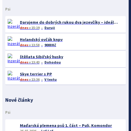
Psi
Darujeme do dobrých rukou dva jezevčíky – ideálně společně
dnes
v 15:19
Daruji
Holandský ovčák knpv
dnes
v 13:58
9000 Kč
štěňata Sibiřský husky
dnes
v 13:43
Dohodou
Skye terrier s PP
dnes
v 13:36
V textu
Nové články
Psi
Maďarská plemena psů 1. část – Puli, Komondor
26.07.2026
LeS LeS