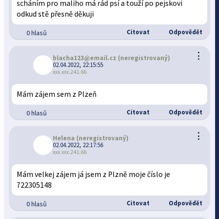
scháním pro maliho má rád psí a touží po pejskovi
odkud stě přesně děkuji
Citovat
Odpovědět
0 hlasů
⋮
blacha123@email.cz
(neregistrovaný)
02.04.2022, 22:15:55
xxx.xxx.241.66
Mám zájem sem z Plzeň
Citovat
Odpovědět
0 hlasů
⋮
Helena
(neregistrovaný)
02.04.2022, 22:17:56
xxx.xxx.241.66
Mám velkej zájem já jsem z Plzně moje číslo je
722305148
Citovat
Odpovědět
0 hlasů