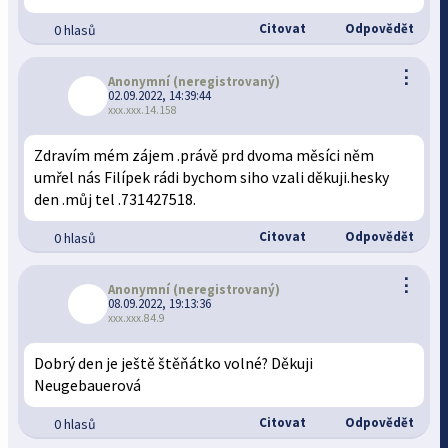
Citovat
Odpovědět
0 hlasů
⋮
Anonymní
(neregistrovaný)
02.09.2022, 14:39:44
xxx.xxx.14.158
Zdravím mém zájem .právě prd dvoma měsíci něm
umřel nás Filípek rádi bychom siho vzali děkuji.hesky
den .můj tel .731427518.
Citovat
Odpovědět
0 hlasů
⋮
Anonymní
(neregistrovaný)
08.09.2022, 19:13:36
xxx.xxx.84.9
Dobrý den je ještě štěňátko volné? Děkuji
Neugebauerová
Citovat
Odpovědět
0 hlasů