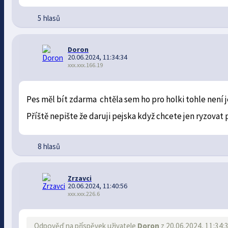
5 hlasů
Doron
20.06.2024, 11:34:34
xxx.xxx.166.19
Pes měl bít zdarma chtěla sem ho pro holki tohle není
Příště nepište že daruji pejska když chcete jen ryzovat p
8 hlasů
Zrzavci
20.06.2024, 11:40:56
xxx.xxx.226.6
Odpověď na příspěvek uživatele
Doron
z 20.06.2024, 11:34: