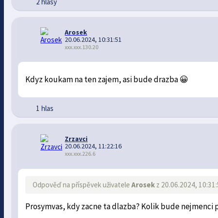
2 hlasy
Arosek
20.06.2024, 10:31:51
xxx.xxx.130.20
Kdyz koukam na ten zajem, asi bude drazba 😀
1 hlas
Zrzavci
20.06.2024, 11:22:16
xxx.xxx.226.6
Odpověď na příspěvek uživatele
Arosek
z 20.06.2024, 10:31
Prosymvas, kdy zacne ta dlazba? Kolik bude nejmenci 