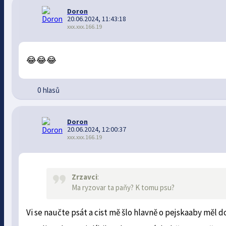
Doron
20.06.2024, 11:43:18
xxx.xxx.166.19
😂😂😂
0 hlasů
Doron
20.06.2024, 12:00:37
xxx.xxx.166.19
Zrzavci
:
Ma ryzovar ta paňy? K tomu psu?
Vi se naučte psát a cist mě šlo hlavně o pejskaaby měl do