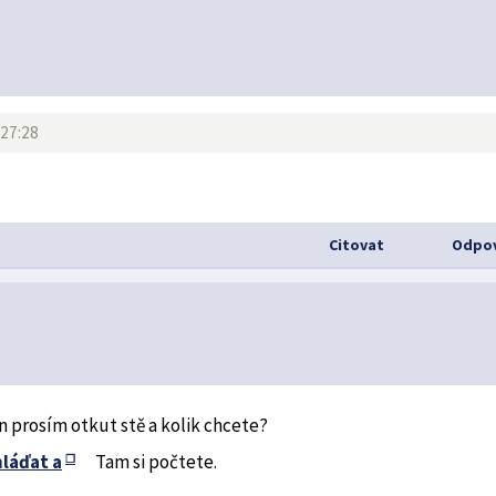
:27:28
Citovat
Odpov
n prosím otkut stě a kolik chcete?
mláďat a
Tam si počtete.