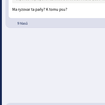
Ma ryzovar ta paňy? K tomu psu?
9 hlasů