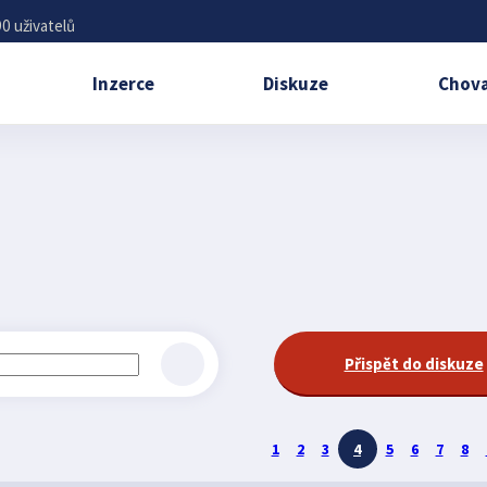
0 uživatelů
Inzerce
Diskuze
Chova
Přispět do diskuze
1
2
3
4
5
6
7
8