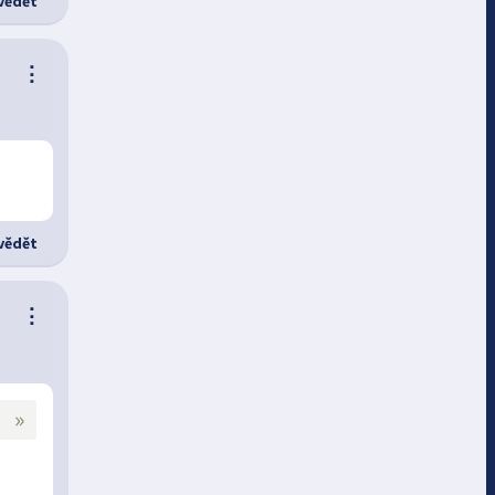
ědět
⋮
ědět
⋮
»