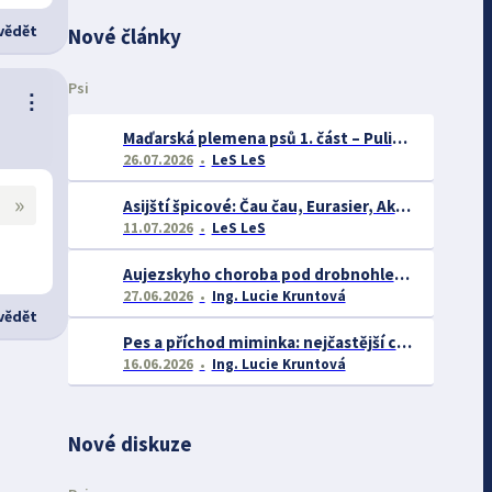
ědět
Nové články
Psi
⋮
Maďarská plemena psů 1. část – Puli, Komondor
26.07.2026
LeS LeS
»
Asijští špicové: Čau čau, Eurasier, Akita inu a další
11.07.2026
LeS LeS
Aujezskyho choroba pod drobnohledem: proč se o ní nyní mluví více než dříve
27.06.2026
Ing. Lucie Kruntová
ědět
Pes a příchod miminka: nejčastější chyby majitelů a jak se jim vyhnout
16.06.2026
Ing. Lucie Kruntová
Nové diskuze