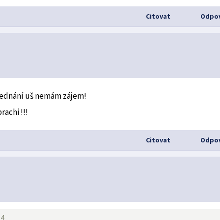
Citovat
Odpov
 jednání uš nemám zájem!
rachi !!!
Citovat
Odpov
34