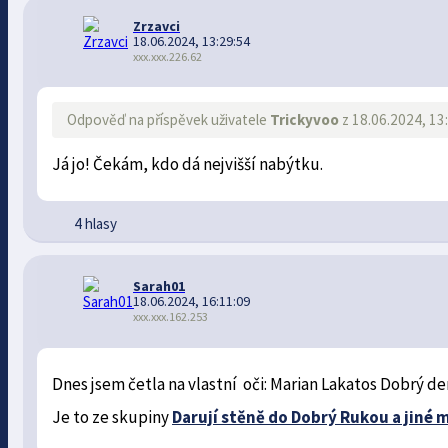
Zrzavci
18.06.2024, 13:29:54
xxx.xxx.226.62
Odpověď na příspěvek uživatele
Trickyvoo
z 18.06.2024, 13
Já jo! Čekám, kdo dá nejvišší nabýtku.
4 hlasy
Sarah01
18.06.2024, 16:11:09
xxx.xxx.162.253
Dnes jsem četla na vlastní oči: Marian Lakatos Dobrý de
Je to ze skupiny
Darují stěně do Dobrý Rukou a jiné 