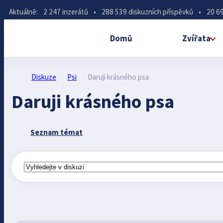
Aktuálně:
2 247 inzerátů
•
288 539 diskuzních příspěvků
•
20 69
Domů
Zvířata
Diskuze
Psi
Daruji krásného psa
Daruji krásného psa
Seznam témat