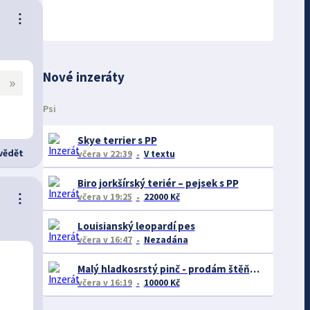
⋮
Nové inzeráty
»
Psi
Skye terrier s PP
ědět
včera
v 22:39
V textu
Biro jorkšírský teriér – pejsek s PP
⋮
včera
v 19:25
22000 Kč
Louisianský leopardí pes
včera
v 16:47
Nezadána
Malý hladkosrstý pinč - prodám štěňátka bez pp
včera
v 16:19
10000 Kč