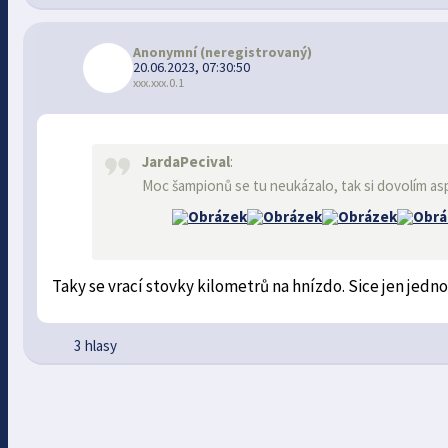
Anonymní
(neregistrovaný)
20.06.2023, 07:30:50
xxx.xxx.0.1
JardaPecival
:
Moc šampionů se tu neukázalo, tak si dovolím as
Taky se vrací stovky kilometrů na hnízdo. Sice jen jednou 
3 hlasy