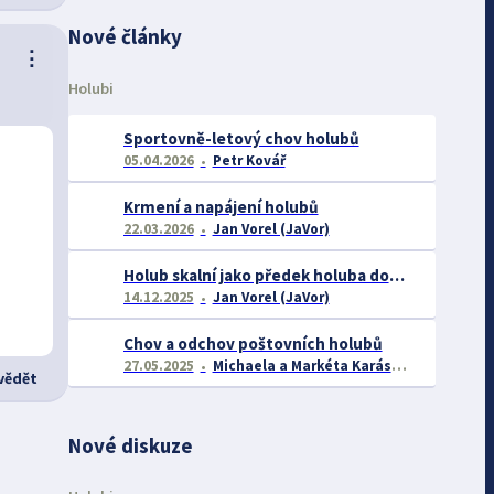
Nové články
⋮
Holubi
Sportovně-letový chov holubů
05.04.2026
Petr Kovář
Krmení a napájení holubů
22.03.2026
Jan Vorel (JaVor)
Holub skalní jako předek holuba domácího
14.12.2025
Jan Vorel (JaVor)
Chov a odchov poštovních holubů
27.05.2025
Michaela a Markéta Karáskovy
ědět
Nové diskuze