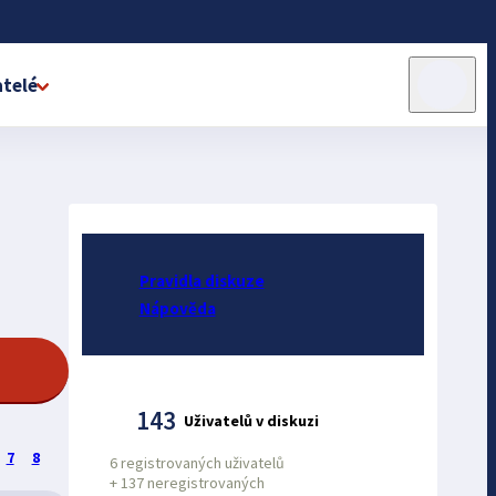
telé
Pravidla diskuze
Nápověda
143
Uživatelů v diskuzi
7
8
6 registrovaných uživatelů
+
137 neregistrovaných