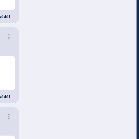
ědět
⋮
ědět
⋮