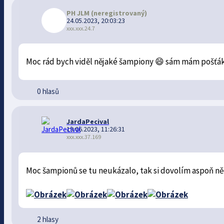
PH JLM
(neregistrovaný)
24.05.2023, 20:03:23
xxx.xxx.24.7
Moc rád bych viděl nějaké šampiony 😄 sám mám pošťáky
0 hlasů
JardaPecival
19.06.2023, 11:26:31
xxx.xxx.37.169
Moc šampionů se tu neukázalo, tak si dovolím aspoň něc
2 hlasy