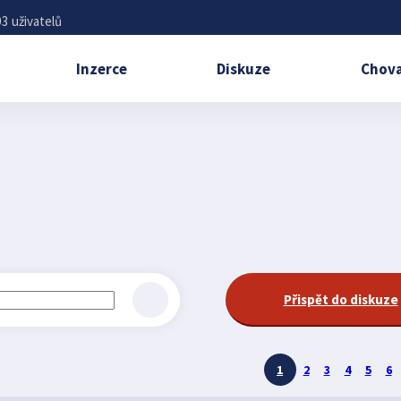
3 uživatelů
Inzerce
Diskuze
Chova
Přispět do diskuze
1
2
3
4
5
6