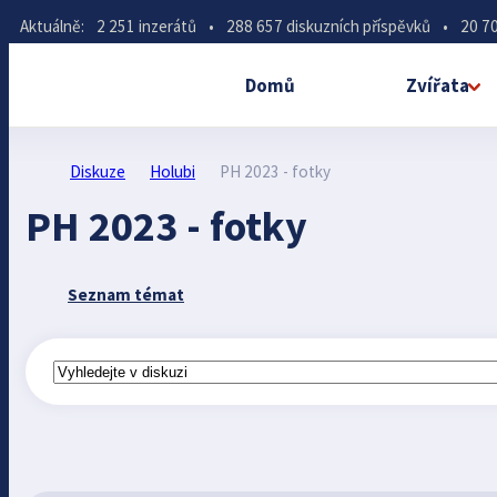
Aktuálně:
2 251 inzerátů
•
288 657 diskuzních příspěvků
•
20 70
Domů
Zvířata
Diskuze
Holubi
PH 2023 - fotky
PH 2023 - fotky
Seznam témat