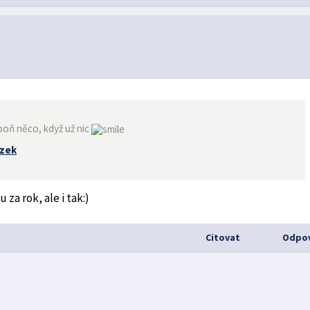
poň něco, když už nic
za rok, ale i tak:)
Citovat
Odpov