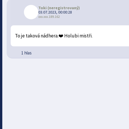
Toki
(neregistrovaný)
03.07.2023, 00:00:28
xxx.xxx.189.162
To je taková nádhera.❤️ Holubi mistři.
1 hlas