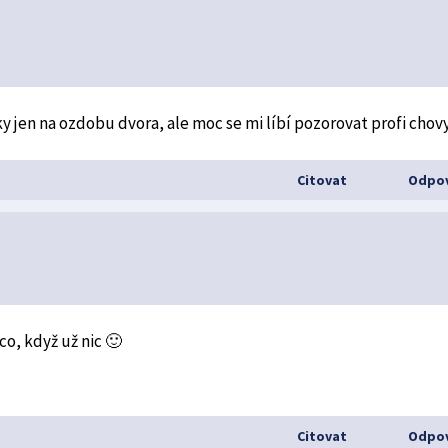
 jen na ozdobu dvora, ale moc se mi líbí pozorovat profi chov
Citovat
Odpov
o, když už nic 🙂
Citovat
Odpov