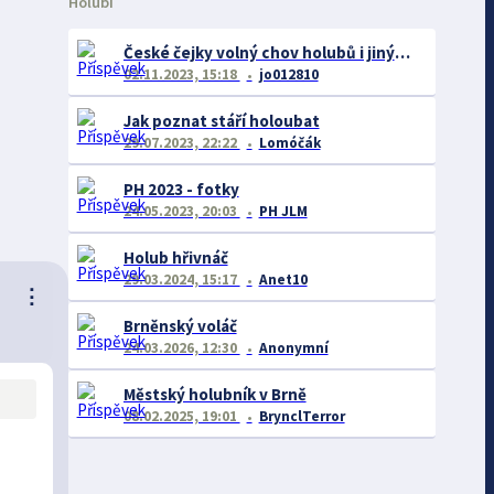
Holubi
České čejky volný chov holubů i jiných plemen
02.11.2023, 15:18
jo012810
Jak poznat stáří holoubat
29.07.2023, 22:22
Lomóčák
PH 2023 - fotky
24.05.2023, 20:03
PH JLM
Holub hřivnáč
29.03.2024, 15:17
Anet10
⋮
Brněnský voláč
24.03.2026, 12:30
Anonymní
Městský holubník v Brně
08.02.2025, 19:01
BrynclTerror