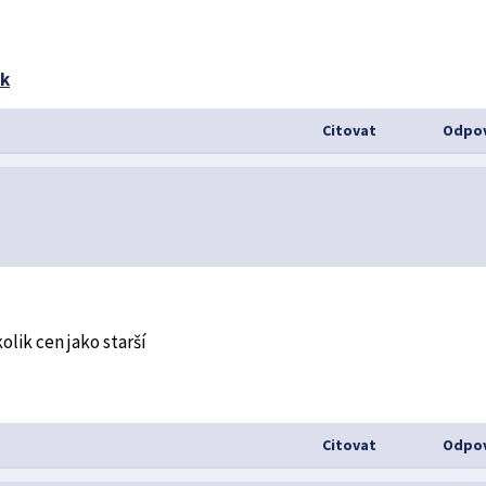
Citovat
Odpov
olik cen jako starší
Citovat
Odpov