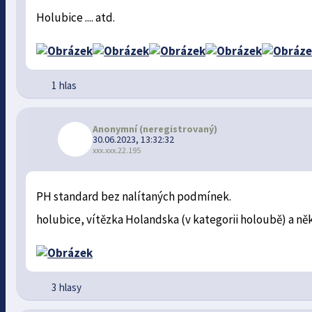
Holubice .... atd.
1 hlas
Anonymní
(neregistrovaný)
30.06.2023, 13:32:32
xxx.xxx.22.195
PH standard bez nalítaných podmínek.
holubice, vítězka Holandska (v kategorii holoubě) a něk
3 hlasy