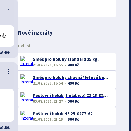
⋮
Nové inzeráty
y 👍
Holubi
ědět
Směs pro holuby standard 25 kg.
21.07.2026, 16:55
400 Kč
⋮
Směs pro holuby chovná/ letová bez pšenice 25 kg.
21.07.2026, 16:54
490 Kč
Poštovní holub (holubice) CZ 25-0277-62
05.07.2026, 21:27
500 Kč
Poštovní holub HE 25-0277-62
01.07.2026, 21:15
500 Kč
ědět