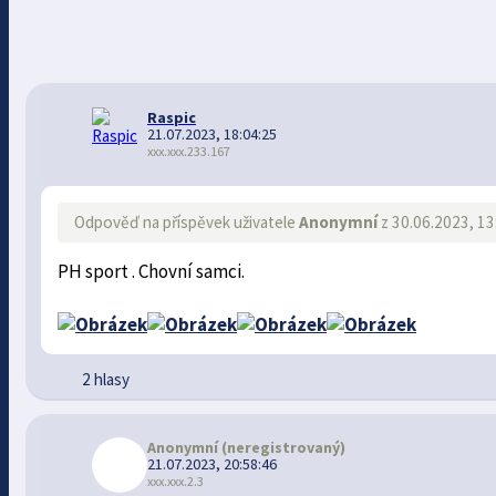
Raspic
21.07.2023, 18:04:25
xxx.xxx.233.167
Odpověď na příspěvek uživatele
Anonymní
z 30.06.2023, 13
PH sport . Chovní samci.
2 hlasy
Anonymní
(neregistrovaný)
21.07.2023, 20:58:46
xxx.xxx.2.3