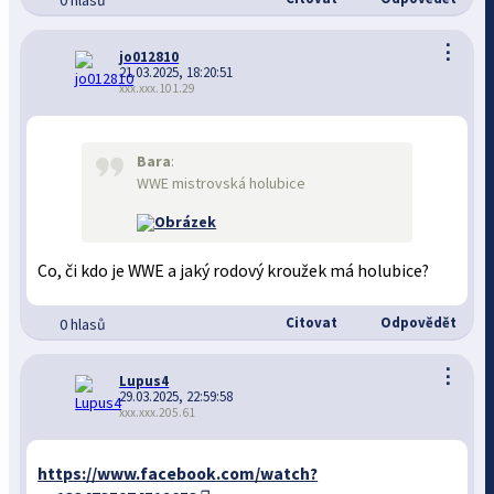
0 hlasů
⋮
jo012810
21.03.2025, 18:20:51
xxx.xxx.101.29
Bara
:
WWE mistrovská holubice
Co, či kdo je WWE a jaký rodový kroužek má holubice?
Citovat
Odpovědět
0 hlasů
⋮
Lupus4
29.03.2025, 22:59:58
xxx.xxx.205.61
https://www.facebook.com/watch?