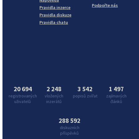
Nápověda
Podpořte nás
Pravidla inzerce
Pravidla diskuze
Pravidla chatu
20 694
2 248
3 542
1 497
registrovaných
vložených
popisů zvířat
zajímavých
uživatelů
inzerátů
článků
288 592
diskuzních
příspěvků