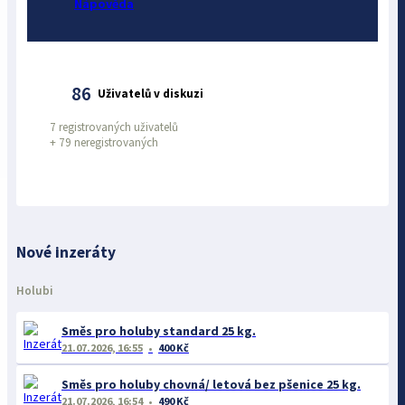
Nápověda
86
Uživatelů v diskuzi
7 registrovaných uživatelů
+
79 neregistrovaných
Nové inzeráty
Holubi
Směs pro holuby standard 25 kg.
21.07.2026, 16:55
400 Kč
Směs pro holuby chovná/ letová bez pšenice 25 kg.
21.07.2026, 16:54
490 Kč