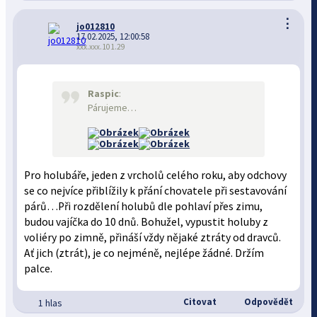
⋮
jo012810
17.02.2025, 12:00:58
xxx.xxx.101.29
Raspic
:
Párujeme…
Pro holubáře, jeden z vrcholů celého roku, aby odchovy
se co nejvíce přiblížily k přání chovatele při sestavování
párů…Při rozdělení holubů dle pohlaví přes zimu,
budou vajíčka do 10 dnů. Bohužel, vypustit holuby z
voliéry po zimně, přináší vždy nějaké ztráty od dravců.
Ať jich (ztrát), je co nejméně, nejlépe žádné. Držím
palce.
Citovat
Odpovědět
1 hlas