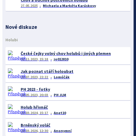
Chov a odchov poštovních holubů
27.05.2025
Michaela a Markéta Karáskovy
Nové diskuze
Holubi
České čejky volný chov holubů i jiných plemen
02.11.2023, 15:18
jo012810
Jak poznat stáří holoubat
29.07.2023, 22:22
Lomóčák
PH 2023 - fotky
24.05.2023, 20:03
PH JLM
Holub hřivnáč
29.03.2024, 15:17
Anet10
Brněnský voláč
24.03.2026, 12:30
Anonymní