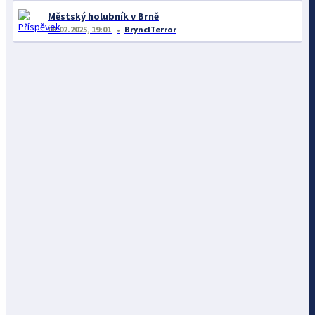
Městský holubník v Brně
08.02.2025, 19:01
BrynclTerror