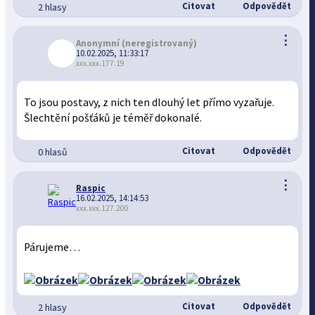
Citovat
Odpovědět
2 hlasy
⋮
Anonymní
(neregistrovaný)
10.02.2025, 11:33:17
xxx.xxx.177.19
To jsou postavy, z nich ten dlouhý let přímo vyzařuje.
Šlechtění pošťáků je téměř dokonalé.
Citovat
Odpovědět
0 hlasů
⋮
Raspic
16.02.2025, 14:14:53
xxx.xxx.127.200
Párujeme…
Citovat
Odpovědět
2 hlasy