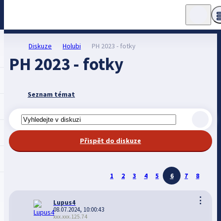
Diskuze
Holubi
PH 2023 - fotky
PH 2023 - fotky
Seznam témat
Přispět do diskuze
1
2
3
4
5
6
7
8
⋮
Lupus4
08.07.2024, 10:00:43
xxx.xxx.125.74