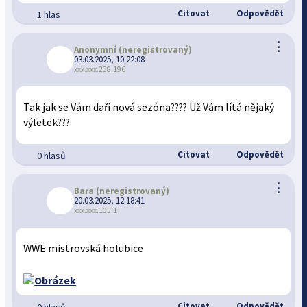
Citovat
Odpovědět
1 hlas
⋮
Anonymní
(neregistrovaný)
03.03.2025, 10:22:08
xxx.xxx.238.196
Tak jak se Vám daří nová sezóna???? Už Vám lítá nějaký
výletek???
Citovat
Odpovědět
0 hlasů
⋮
Bara
(neregistrovaný)
20.03.2025, 12:18:41
xxx.xxx.105.1
WWE mistrovská holubice
Citovat
Odpovědět