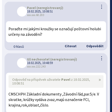
⋮
Pavel
(neregistrovaný)
18.02.2025, 10:08:51
xxx.xxx.60.203
Poraďte mi jakými kroužky se označují poštovní holubi
určeny na závodění?
Citovat
Odpovědět
0 hlasů
⋮
Už nechovatel
(neregistrovaný)
18.02.2025, 10:48:59
xxx.xxx.222.243
»
Odpověď na příspěvek uživatele
Pavel
z 18.02.2025,
10:08:51
CMSCHPH Základní dokumenty ,Závodní řád,par.5/e. V
skratke, krúžky vydáva zvaz,majú označenie FCI,
krajina,rok,oblast,číslo.