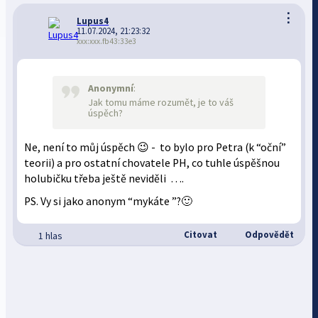
⋮
Lupus4
11.07.2024, 21:23:32
xxx:xxx.fb43:33e3
Anonymní
:
Jak tomu máme rozumět, je to váš
úspěch?
Ne, není to můj úspěch 😉 - to bylo pro Petra (k “oční”
teorii) a pro ostatní chovatele PH, co tuhle úspěšnou
holubičku třeba ještě neviděli ….
PS. Vy si jako anonym “mykáte ”?🙂
Citovat
Odpovědět
1 hlas