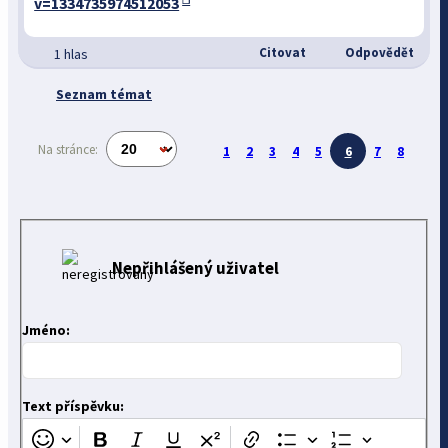
v=1334735974512053
Citovat
Odpovědět
1 hlas
Seznam témat
Na stránce:
1
2
3
4
5
6
7
8
Nepřihlášený uživatel
Jméno:
Text příspěvku: