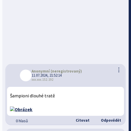
⋮
Anonymní
(neregistrovaný)
11.07.2024, 21:52:14
xxx.xxx.152.192
Šampioni dlouhé tratě
Citovat
Odpovědět
0 hlasů