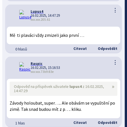
⋮
Lupus4
16.02.2025, 14:47:29
xxx.xxx.205.61
Mě ti plaváci vždy zmizeli jako první …
Citovat
Odpovědět
0 hlasů
⋮
Raspic
16.02.2025, 15:16:53
xxx:xxx.73b9:83e
»
Odpověď na příspěvek uživatele
lupus4
z 16.02.2025,
14:47:29
Závody holoubat, super….. Ale obávám se vypuštění po
zimě. Tak snad budou mít z p…. kliku.
Citovat
Odpovědět
1 hlas