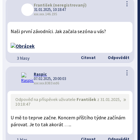
⋮
František
(neregistrovaný)
31.01.2025, 10:18:47
xxx.xxx.146.195
Naši první závodníci. Jak začala sezóna u vás?
Citovat
Odpovědět
3 hlasy
⋮
Raspic
07.02.2025, 20:00:03
xxx:xxx.8383:ed6
»
Odpověď na příspěvek uživatele
František
z 31.01.2025,
10:18:47
U mě to teprve začne. Koncem příštího týdne začínám
párovat. Je to tak akorát …..
Citovat
Odpovědět
1 hlas