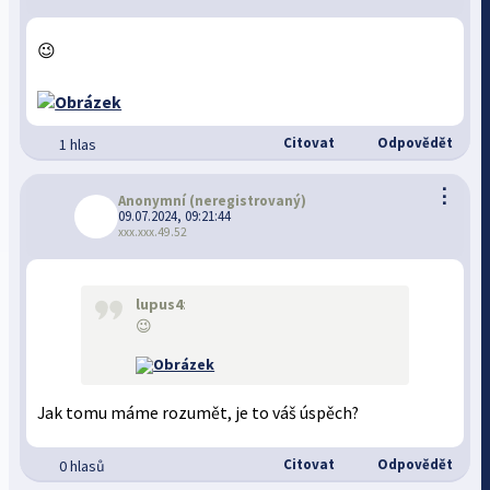
😉
Citovat
Odpovědět
1 hlas
⋮
Anonymní
(neregistrovaný)
09.07.2024, 09:21:44
xxx.xxx.49.52
lupus4
:
😉
Jak tomu máme rozumět, je to váš úspěch?
Citovat
Odpovědět
0 hlasů