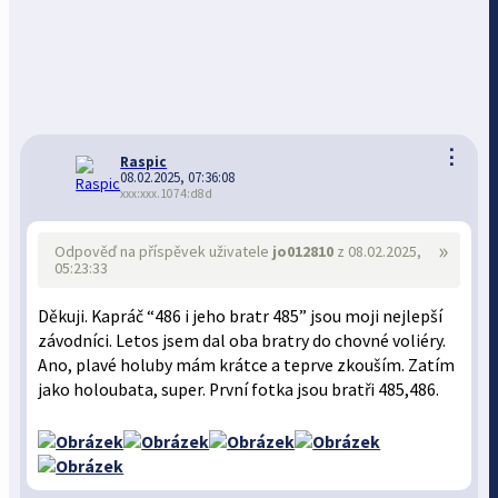
⋮
Raspic
08.02.2025, 07:36:08
xxx:xxx.1074:d8d
»
Odpověď na příspěvek uživatele
jo012810
z 08.02.2025,
05:23:33
Děkuji. Kapráč “486 i jeho bratr 485” jsou moji nejlepší
závodníci. Letos jsem dal oba bratry do chovné voliéry.
Ano, plavé holuby mám krátce a teprve zkouším. Zatím
jako holoubata, super. První fotka jsou bratři 485,486.