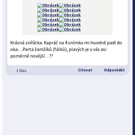
Krásná zvířátka. Kapráč na 4 snímku mi hoodně padl do
oka…Parta žamžíků (fálků), plavých je u vás asi
poměrně novější…??
Citovat
Odpovědět
1 hlas