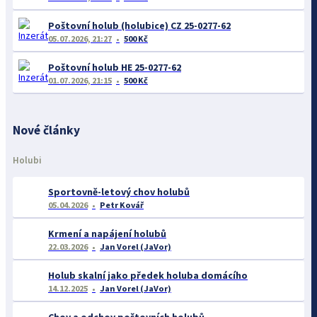
Poštovní holub (holubice) CZ 25-0277-62
05.07.2026, 21:27
500 Kč
Poštovní holub HE 25-0277-62
01.07.2026, 21:15
500 Kč
Nové články
Holubi
Sportovně-letový chov holubů
05.04.2026
Petr Kovář
Krmení a napájení holubů
22.03.2026
Jan Vorel (JaVor)
Holub skalní jako předek holuba domácího
14.12.2025
Jan Vorel (JaVor)