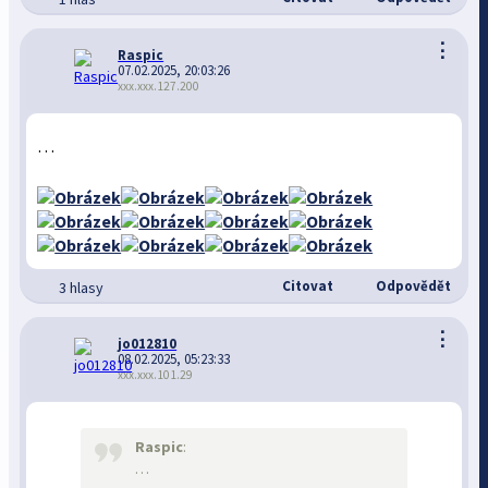
⋮
Raspic
07.02.2025, 20:03:26
xxx.xxx.127.200
…
Citovat
Odpovědět
3 hlasy
⋮
jo012810
08.02.2025, 05:23:33
xxx.xxx.101.29
Raspic
:
…