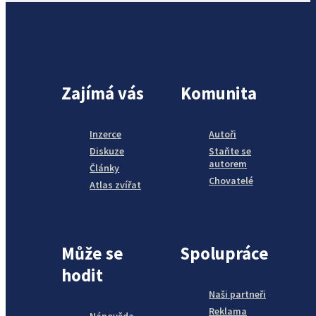
Zajímá vás
Komunita
Inzerce
Autoři
Diskuze
Staňte se
autorem
Články
Chovatelé
Atlas zvířat
Může se
Spolupráce
hodit
Naši partneři
Reklama