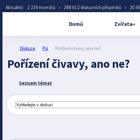
Aktuálně:
2 239 inzerátů
•
288 612 diskuzních příspěvků
•
20 69
Domů
Zvířata
Diskuze
Psi
Pořízení čivavy, ano ne?
Pořízení čivavy, ano ne?
Seznam témat