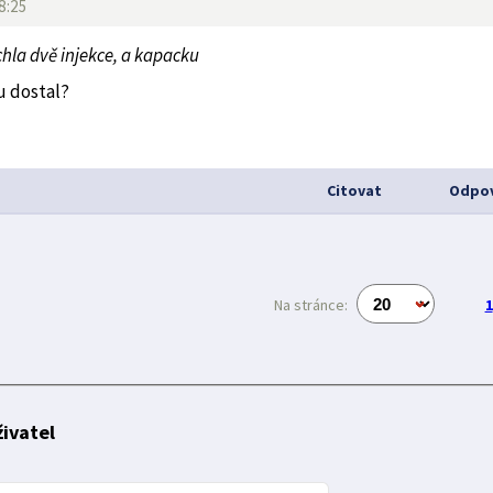
8:25
ichla dvě injekce, a kapacku
u dostal?
Citovat
Odpov
Na stránce:
1
ivatel