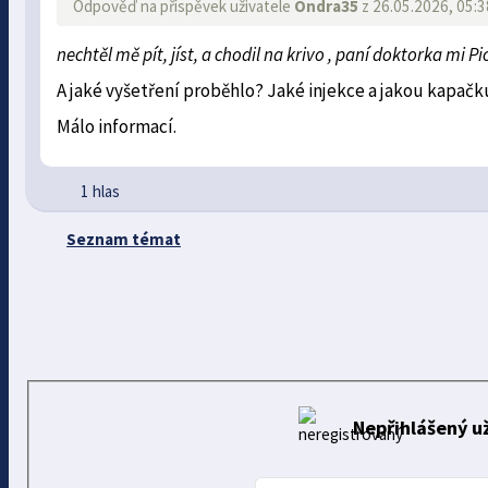
Odpověď na příspěvek uživatele
Ondra35
z 26.05.2026, 05:3
nechtěl mě pít, jíst, a chodil na krivo , paní doktorka mi P
A jaké vyšetření proběhlo? Jaké injekce a jakou kapačk
Málo informací.
1 hlas
Seznam témat
Nepřihlášený už