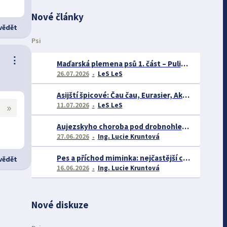
Nové články
ědět
Psi
⋮
Maďarská plemena psů 1. část – Puli, Komondor
26.07.2026
LeS LeS
Asijští špicové: Čau čau, Eurasier, Akita inu a další
»
11.07.2026
LeS LeS
Aujezskyho choroba pod drobnohledem: proč se o ní nyní mluví více než dříve
27.06.2026
Ing. Lucie Kruntová
Pes a příchod miminka: nejčastější chyby majitelů a jak se jim vyhnout
ědět
16.06.2026
Ing. Lucie Kruntová
Nové diskuze