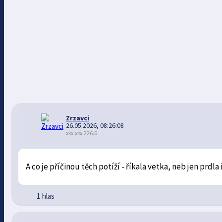
Zrzavci
26.05.2026, 08:26:08
xxx.xxx.226.6
A co je příčinou těch potíží - říkala vetka, neb jen prdl
1 hlas