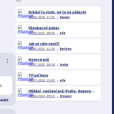
Psi
Drbání (u stolu, ne to na zádech)
23.06.2026, 17:43
Varaxi
Všeobecný pokec
17.08.2023, 08:38
efe
Jak se vám venčí?
26.05.2023, 11:10
keriton
Inzerce psů
⋮
13.07.2023, 09:24
Ivuše
Tři psí kusy
28.07.2026, 13:03
efe
i.
Hlídání, venčení psů-Praha- doporučení či naopak
28.06.2024, 09:50
Zrzavci
ědět