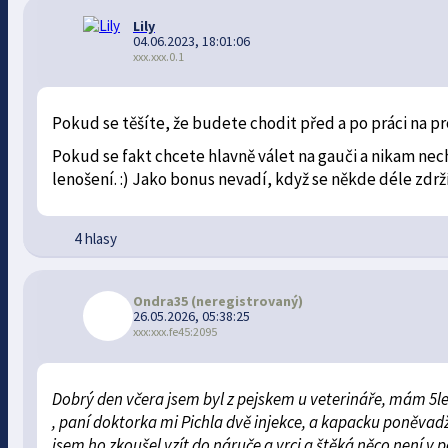
Lily
04.06.2023, 18:01:06
xxx.xxx.0.1
Pokud se těšíte, že budete chodit před a po práci na pr
Pokud se fakt chcete hlavně válet na gauči a nikam nech
lenošení. :) Jako bonus nevadí, když se někde déle zdr
4 hlasy
Ondra35
(neregistrovaný)
26.05.2026, 05:38:25
xxx:xxx.fe45:2095
Dobrý den včera jsem byl z pejskem u veterináře, mám 5let
, paní doktorka mi Pichla dvě injekce, a kapacku poněvadž
jsem ho zkoušel vzít do náruče a vrci a štěká něco není 