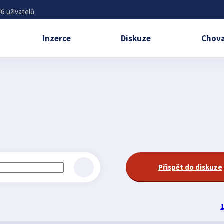
6 uživatelů
Inzerce
Diskuze
Chova
Přispět do diskuze
1