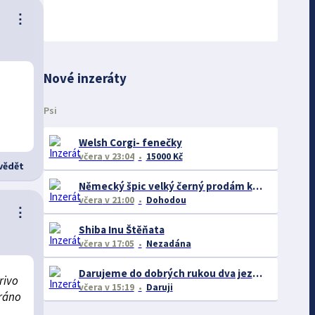
⋮
Nové inzeráty
Psi
Welsh Corgi- fenečky
včera
v 23:04
15000 Kč
ědět
Německý špic velký černý prodám krásná štěňata s PP - rarita
včera
v 21:00
Dohodou
⋮
Shiba Inu Štěňata
včera
v 17:05
Nezadána
Darujeme do dobrých rukou dva jezevčíky – ideálně společně
rivo
včera
v 15:19
Daruji
 ráno