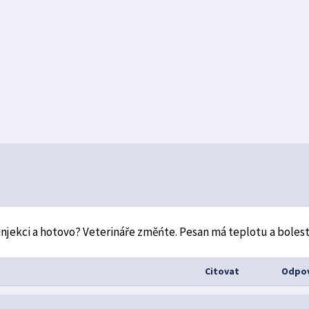
a injekci a hotovo? Veterináře změńte. Pesan má teplotu a bolest
Citovat
Odpov