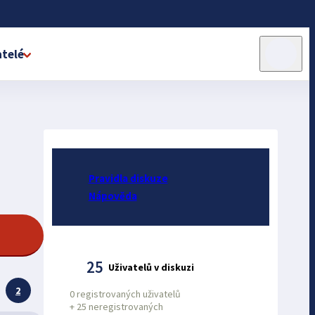
telé
Pravidla diskuze
Nápověda
25
Uživatelů v diskuzi
2
0 registrovaných uživatelů
+
25 neregistrovaných