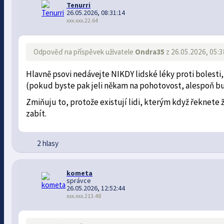
Tenurri
26.05.2026, 08:31:14
xxx.xxx.22.64
Odpověď na příspěvek uživatele
Ondra35
z 26.05.2026, 05:3
Hlavně psovi nedávejte NIKDY lidské léky proti bolesti,
(pokud byste pak jeli někam na pohotovost, alespoň bu
Zmiňuju to, protože existují lidi, kterým když řeknete 
zabít.
2 hlasy
kometa
správce
26.05.2026, 12:52:44
xxx.xxx.213.48