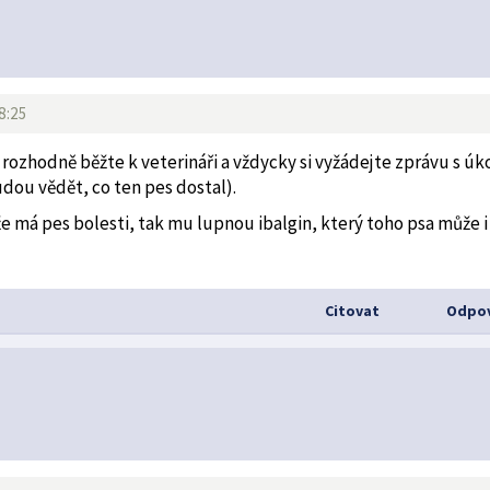
8:25
 rozhodně běžte k veterináři a vždycky si vyžádejte zprávu s úk
dou vědět, co ten pes dostal).
že má pes bolesti, tak mu lupnou ibalgin, který toho psa může i
Citovat
Odpov