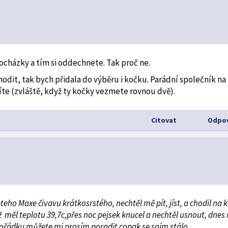
ocházky a tím si oddechnete. Tak proč ne.
odit, tak bych přidala do výběru i kočku. Parádní společník na
žíte (zvláště, když ty kočky vezmete rovnou dvě).
Citovat
Odpov
eho Maxe čivavu krátkosrstého, nechtěl mě pít, jíst, a chodil na k
 měl teplotu 39,7c,přes noc pejsek knucel a nechtěl usnout, dnes
v pořádku můžete mi prosím poradit copak se sním stálo