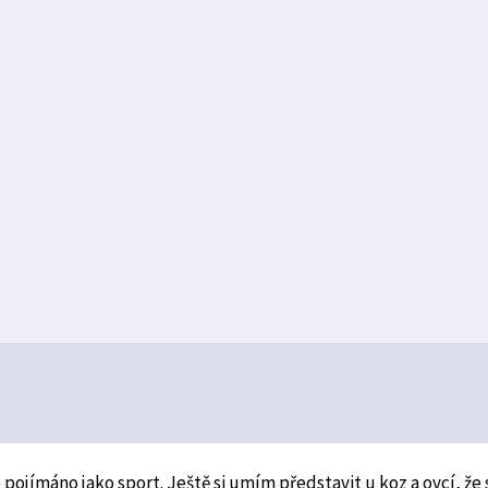
pojímáno jako sport. Ještě si umím představit u koz a ovcí, že s