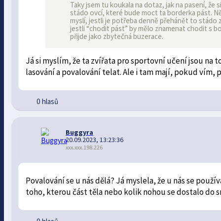
Taky jsem tu koukala na dotaz, jak na pasení, že s
stádo ovcí, které bude moct ta borderka pást. Ně
myslí, jestli je potřeba denně přehánět to stádo z
jestli “chodit pást” by mělo znamenat chodit s b
přijde jako zbytečná buzerace.
Já si myslím, že ta zvířata pro sportovní učení jsou na 
lasování a povalování telat. Ale i tam mají, pokud vím, 
0 hlasů
Buggyra
20.09.2023, 13:23:36
xxx.xxx.198.226
Povalování se u nás dělá? Já myslela, že u nás se použí
toho, kterou část těla nebo kolik nohou se dostalo do s