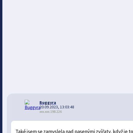
Buggyra
20.09.2023, 13:03:48
xxx.xxx.198.226
Také jsem se zamyslela nad pasenými zvířaty, když je to 