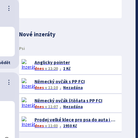
⋮
Nové inzeráty
Psi
Anglicky pointer
ědět
dnes
v 11:20
1 Kč
⋮
Německý ovčák s PP FCI
dnes
v 11:10
Nezadána
Německý ovčák štěňata s PP FCI
dnes
v 11:07
Nezadána
Prodej velké klece pro psa do auta i domů
dnes
v 11:03
1950 Kč