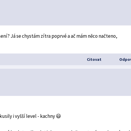
asení? Já se chystám zítra poprvé a ač mám něco načteno,
Citovat
Odpov
sily i vyšší level - kachny 😃