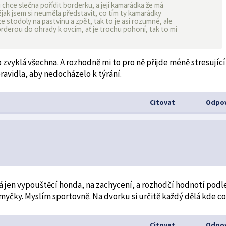
i chce slečna pořídit borderku, a její kamarádka že má
jak jsem si neuměla představit, co tím ty kamarádky
e stodoly na pastvinu a zpět, tak to je asi rozumné, ale
orderou do ohrady k ovcím, ať je trochu pohoní, tak to mi
to zvyklá všechna. A rozhodně mi to pro ně přijde méně stresující
pravidla, aby nedocházelo k týrání.
Citovat
Odpov
vá jen vypouštěcí honda, na zachycení, a rozhodčí hodnotí podl
myčky. Myslím sportovně. Na dvorku si určitě každý dělá kde co
Citovat
Odpov