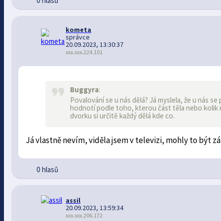
0 hlasů
kometa
správce
20.09.2023, 13:30:37
xxx.xxx.224.101
Buggyra
:
Povalování se u nás dělá? Já myslela, že u nás se
hodnotí podle toho, kterou část těla nebo kolik
dvorku si určitě každý dělá kde co.
Já vlastně nevím, viděla jsem v televizi, mohly to být z
0 hlasů
assil
20.09.2023, 13:59:34
xxx.xxx.206.172