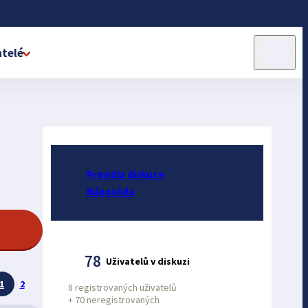
telé
Pravidla diskuze
Nápověda
78
Uživatelů v diskuzi
1
2
8 registrovaných uživatelů
+
70 neregistrovaných