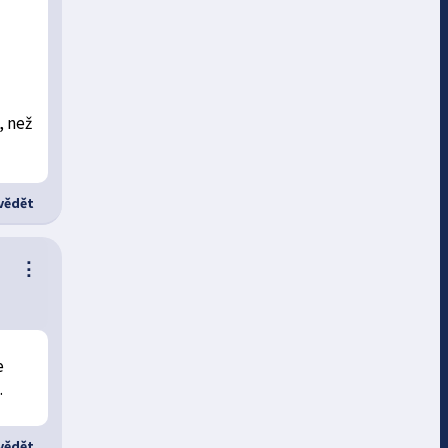
, než
ědět
⋮
e
.
ědět