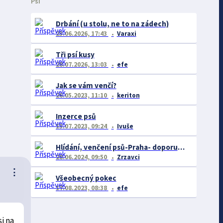
Psi
Drbání (u stolu, ne to na zádech)
23.06.2026, 17:43
Varaxi
Tři psí kusy
28.07.2026, 13:03
efe
Jak se vám venčí?
26.05.2023, 11:10
keriton
Inzerce psů
13.07.2023, 09:24
Ivuše
Hlídání, venčení psů-Praha- doporučení či naopak
28.06.2024, 09:50
Zrzavci
⋮
Všeobecný pokec
17.08.2023, 08:38
efe
i na