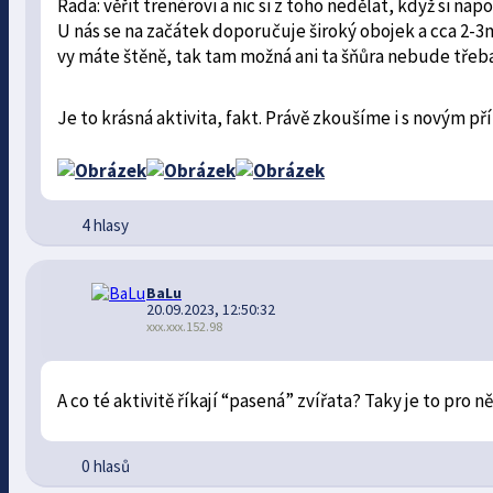
Rada: věřit trenérovi a nic si z toho nedělat, když si
U nás se na začátek doporučuje široký obojek a cca 2-3
vy máte štěně, tak tam možná ani ta šňůra nebude třeba
Je to krásná aktivita, fakt. Právě zkoušíme i s novým př
4 hlasy
BaLu
20.09.2023, 12:50:32
xxx.xxx.152.98
A co té aktivitě říkají “pasená” zvířata? Taky je to pro n
0 hlasů