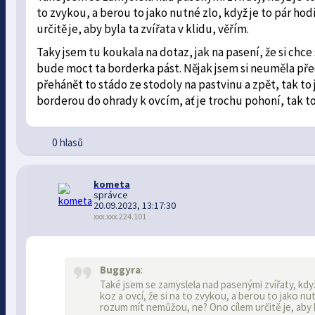
to zvykou, a berou to jako nutné zlo, když je to pár h
určitě je, aby byla ta zvířata v klidu, věřím.
Taky jsem tu koukala na dotaz, jak na pasení, že si chce
bude moct ta borderka pást. Nějak jsem si neuměla před
přehánět to stádo ze stodoly na pastvinu a zpět, tak to 
borderou do ohrady k ovcím, ať je trochu pohoní, tak t
0 hlasů
kometa
správce
20.09.2023, 13:17:30
xxx.xxx.224.101
Buggyra
:
Také jsem se zamyslela nad pasenými zvířaty, když
koz a ovcí, že si na to zvykou, a berou to jako nu
rozum mít nemůžou, ne? Ono cílem určitě je, aby by