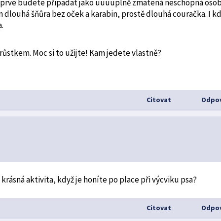
 napoprvé budete připadat jako uuuuplně zmatená neschopná oso
m dlouhá šňůra bez oček a karabin, prostě dlouhá couračka. I k
.
írůstkem. Moc si to užijte! Kam jedete vlastně?
Citovat
Odpov
ě krásná aktivita, když je honíte po place při výcviku psa?
Citovat
Odpov