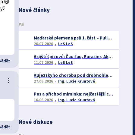
ba 😃
dyž
Nové články
Psi
Maďarská plemena psů 1. část – Puli, Komondor
26.07.2026
LeS LeS
Asijští špicové: Čau čau, Eurasier, Akita inu a další
ědět
11.07.2026
LeS LeS
Aujezskyho choroba pod drobnohledem: proč se o ní nyní mluví více než dříve
⋮
27.06.2026
Ing. Lucie Kruntová
Pes a příchod miminka: nejčastější chyby majitelů a jak se jim vyhnout
16.06.2026
Ing. Lucie Kruntová
Nové diskuze
ědět