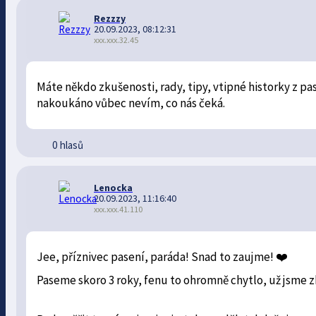
Rezzzy
20.09.2023, 08:12:31
xxx.xxx.32.45
Máte někdo zkušenosti, rady, tipy, vtipné historky z p
nakoukáno vůbec nevím, co nás čeká.
0 hlasů
Lenocka
20.09.2023, 11:16:40
xxx.xxx.41.110
Jee, příznivec pasení, paráda! Snad to zaujme! ❤️
Paseme skoro 3 roky, fenu to ohromně chytlo, už jsme zku