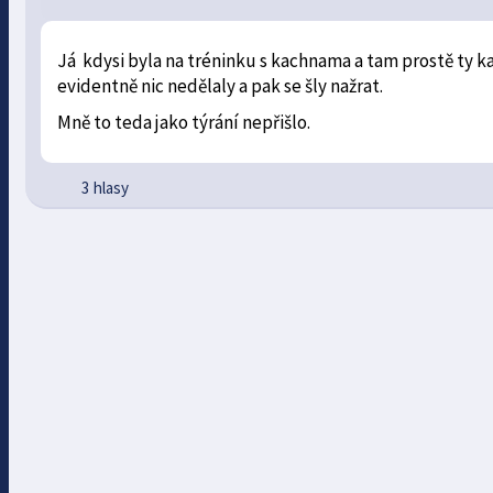
Já kdysi byla na tréninku s kachnama a tam prostě ty k
evidentně nic nedělaly a pak se šly nažrat.
Mně to teda jako týrání nepřišlo.
3 hlasy