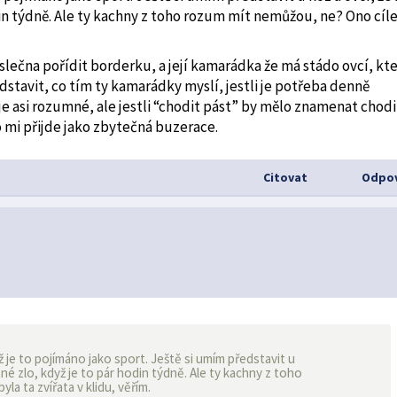
odin týdně. Ale ty kachny z toho rozum mít nemůžou, ne? Ono cí
 slečna pořídit borderku, a její kamarádka že má stádo ovcí, kt
stavit, co tím ty kamarádky myslí, jestli je potřeba denně
je asi rozumné, ale jestli “chodit pást” by mělo znamenat chodi
o mi přijde jako zbytečná buzerace.
Citovat
Odpov
 je to pojímáno jako sport. Ještě si umím představit u
tné zlo, když je to pár hodin týdně. Ale ty kachny z toho
la ta zvířata v klidu, věřím.