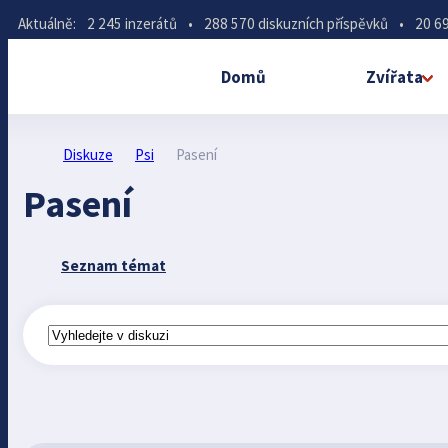
Aktuálně:
2 245 inzerátů
•
288 570 diskuzních příspěvků
•
20 69
Domů
Zvířata
Diskuze
Psi
Pasení
Pasení
Seznam témat