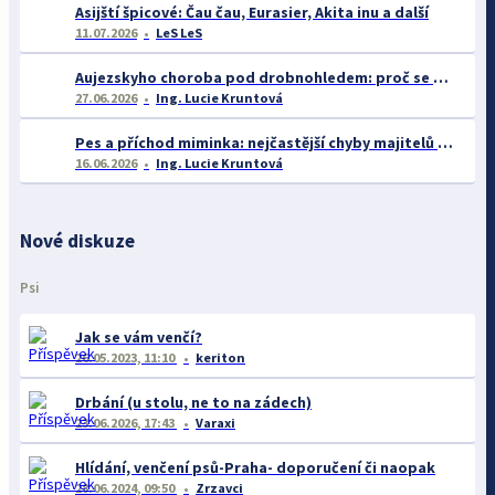
Asijští špicové: Čau čau, Eurasier, Akita inu a další
11.07.2026
LeS LeS
Aujezskyho choroba pod drobnohledem: proč se o ní nyní mluví více než dříve
27.06.2026
Ing. Lucie Kruntová
Pes a příchod miminka: nejčastější chyby majitelů a jak se jim vyhnout
16.06.2026
Ing. Lucie Kruntová
Nové diskuze
Psi
Jak se vám venčí?
26.05.2023, 11:10
keriton
Drbání (u stolu, ne to na zádech)
23.06.2026, 17:43
Varaxi
Hlídání, venčení psů-Praha- doporučení či naopak
28.06.2024, 09:50
Zrzavci