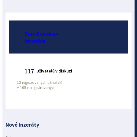
Pravidla diskuze
Nápověda
117
Uživatelů v diskuzi
12 registrovaných uživatelů
+
105 neregistrovaných
Nové inzeráty