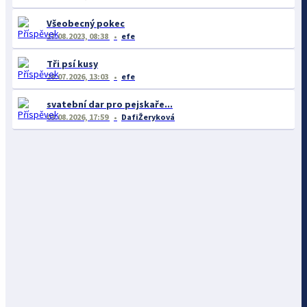
Všeobecný pokec
17.08.2023, 08:38
efe
Tři psí kusy
28.07.2026, 13:03
efe
svatební dar pro pejskaře...
03.08.2026, 17:59
DafiŽeryková