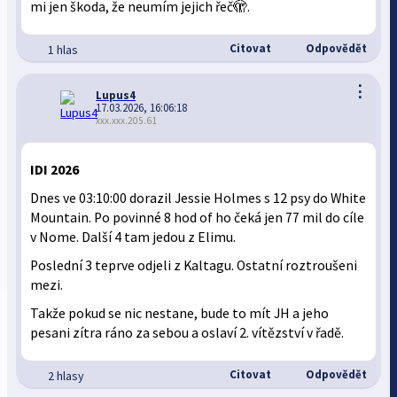
mi jen škoda, že neumím jejich řeč🫣.
Citovat
Odpovědět
1 hlas
⋮
Lupus4
17.03.2026, 16:06:18
xxx.xxx.205.61
IDI 2026
Dnes ve 03:10:00 dorazil Jessie Holmes s 12 psy do White
Mountain. Po povinné 8 hod of ho čeká jen 77 mil do cíle
v Nome. Další 4 tam jedou z Elimu.
Poslední 3 teprve odjeli z Kaltagu. Ostatní roztroušeni
mezi.
Takže pokud se nic nestane, bude to mít JH a jeho
pesani zítra ráno za sebou a oslaví 2. vítězství v řadě.
Citovat
Odpovědět
2 hlasy