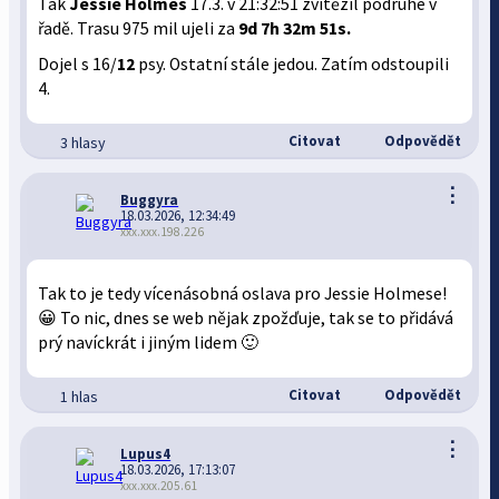
Tak
Jessie Holmes
17.3. v 21:32:51 zvítězil podruhé v
řadě. Trasu 975 mil ujeli za
9d 7h 32m 51s.
Dojel s 16/
12
psy. Ostatní stále jedou. Zatím odstoupili
4.
Citovat
Odpovědět
3 hlasy
⋮
Buggyra
18.03.2026, 12:34:49
xxx.xxx.198.226
Tak to je tedy vícenásobná oslava pro Jessie Holmese!
😀 To nic, dnes se web nějak zpožďuje, tak se to přidává
prý navíckrát i jiným lidem 🙂
Citovat
Odpovědět
1 hlas
⋮
Lupus4
18.03.2026, 17:13:07
xxx.xxx.205.61