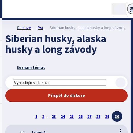
Diskuze
Psi
Siberian husky, alaska husky a long závody
Siberian husky, alaska
husky a long závody
Seznam témat
Přispět do diskuze
1
2
...
23
24
25
26
27
28
29
30
⋮
Lupus4