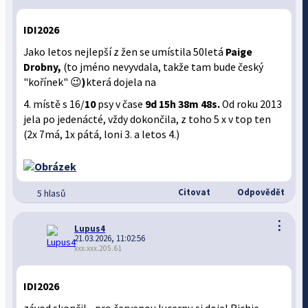
IDI2026
Jako letos nejlepší z žen se umístila 50letá
Paige
Drobny,
(to jméno nevyvdala, takže tam bude český
"kořínek" 😉
)
která dojela na
4. místě s 16/
10
psy v čase
9d 15h 38m 48s.
Od roku 2013
jela po jedenácté, vždy dokončila, z toho 5 x v top ten
(2x 7má, 1x pátá, loni 3. a letos 4.)
Citovat
Odpovědět
5 hlasů
⋮
Lupus4
21.03.2026, 11:02:56
xxx.xxx.205.61
IDI2026