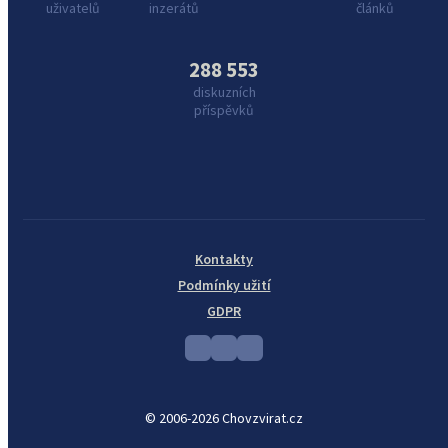
uživatelů
inzerátů
článků
288 553
diskuzních
příspěvků
Kontakty
Podmínky užití
GDPR
© 2006-2026 Chovzvirat.cz