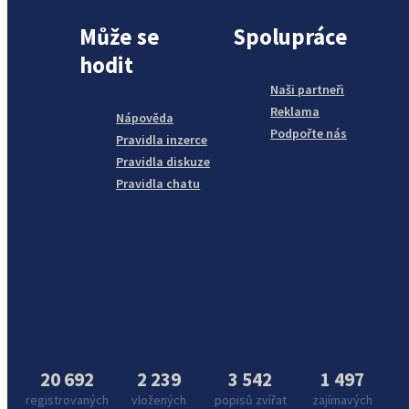
Může se
Spolupráce
hodit
Naši partneři
Reklama
Nápověda
Podpořte nás
Pravidla inzerce
Pravidla diskuze
Pravidla chatu
20 692
2 239
3 542
1 497
registrovaných
vložených
popisů zvířat
zajímavých