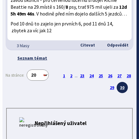
závod skončil - pro červenou lucernu si dojel Richie
Beattie na 29.místě s 160/
8
psy, trať 975 mil ujeli za
12d
5h 49m 46s
. V hodině před ním dojelo dalších 5 jezdců…
Pod 10 dnů to zajelo jen prvních 6, pod 11 dnů 14,
zbytek za víc jak 12
Citovat
Odpovědět
3 hlasy
Seznam témat
Na stránce:
1
2
...
23
24
25
26
27
28
29
30
Nepřihlášený uživatel