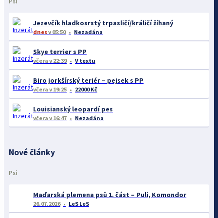
Psi
Jezevčík hladkosrstý trpasličí/králičí žíhaný
dnes
v 05:50
Nezadána
Skye terrier s PP
včera
v 22:39
V textu
Biro jorkšírský teriér – pejsek s PP
včera
v 19:25
22000 Kč
Louisianský leopardí pes
včera
v 16:47
Nezadána
Nové články
Psi
Maďarská plemena psů 1. část – Puli, Komondor
26.07.2026
LeS LeS