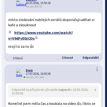
16.03.2026, 15:50:28
xxx.xxx.205.61
místo sledování nablbých seriálů doporučuji udělat si
kafe a zkouknout
https://www.youtube.com/watch?
v=V9dFyE0zCOo
stojí to za to 👍
Citovat
Odpovědět
0 hlasů
⋮
Daja
17.03.2026, 16:05:58
xxx.xxx.121.144
»
Odpověď na příspěvek uživatele
Lupus4
z 16.03.2026,
15:50:28
Konečně jsem měla čas a koukala na video 👍, líbilo se