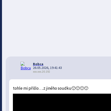
Bobca
26.05.2026, 19:41:43
xxx.xxx.20.192
tohle mi přišlo….z jiného soudku🙂🙂🙂🙂