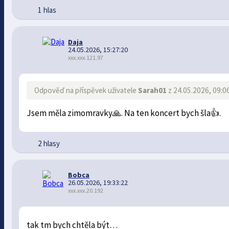
1 hlas
Daja
24.05.2026, 15:27:20
xxx.xxx.121.97
Odpověď na příspěvek uživatele
Sarah01
z 24.05.2026, 09:0
Jsem měla zimomravky🙏. Na ten koncert bych šla👍.
2 hlasy
Bobca
26.05.2026, 19:33:22
xxx.xxx.20.192
tak tm bych chtěla být…