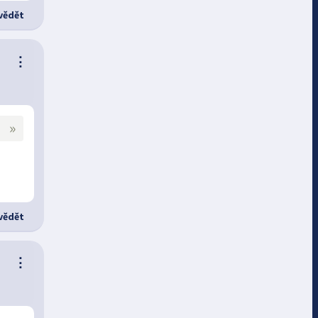
ědět
⋮
»
ědět
⋮