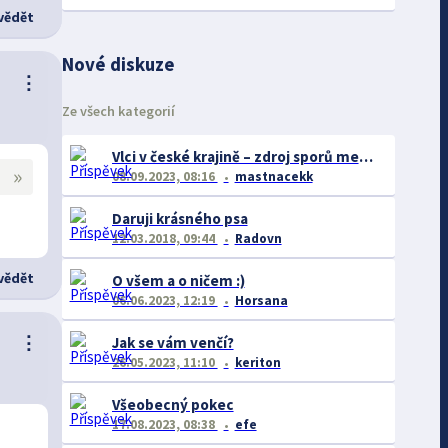
ědět
Nové diskuze
⋮
Ze všech kategorií
Vlci v české krajině – zdroj sporů mezi farmáři a ochránci
»
08.09.2023, 08:16
mastnacekk
Daruji krásného psa
12.03.2018, 09:44
Radovn
ědět
O všem a o ničem :)
06.06.2023, 12:19
Horsana
⋮
Jak se vám venčí?
26.05.2023, 11:10
keriton
Všeobecný pokec
17.08.2023, 08:38
efe