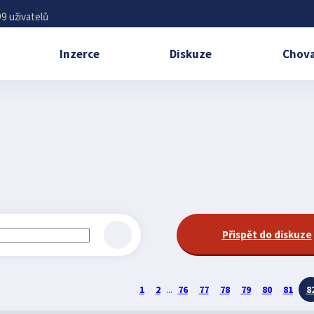
9 uživatelů
Inzerce
Diskuze
Chova
Přispět do diskuze
1
2
...
76
77
78
79
80
81
8