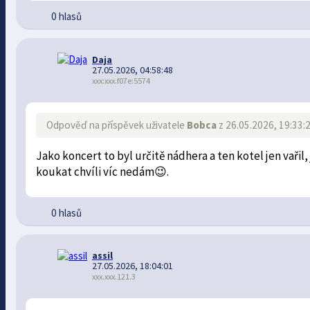
0 hlasů
Daja
27.05.2026, 04:58:48
xxx:xxx.f07e:5574
Odpověď na příspěvek uživatele
Bobca
z 26.05.2026, 19:33:
Jako koncert to byl určitě nádhera a ten kotel jen vařil
koukat chvíli víc nedám😉.
0 hlasů
assil
27.05.2026, 18:04:01
xxx.xxx.121.3