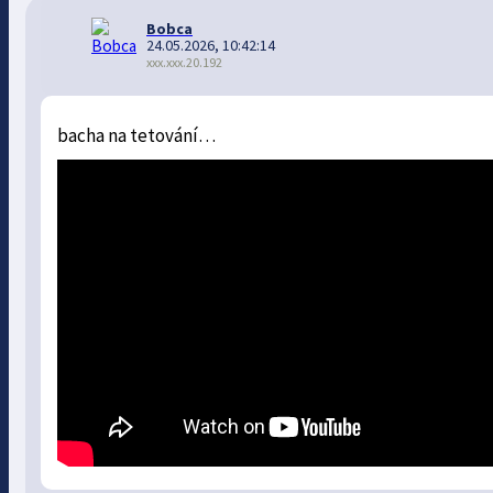
Bobca
24.05.2026, 10:42:14
xxx.xxx.20.192
bacha na tetování…