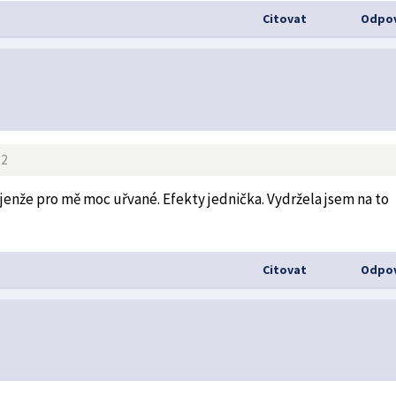
Citovat
Odpov
22
, jenže pro mě moc uřvané. Efekty jednička. Vydržela jsem na to
Citovat
Odpov