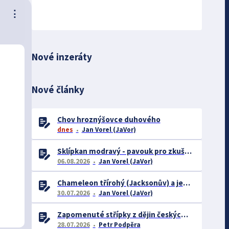
⋮
Nové inzeráty
Nové články
Chov hroznýšovce duhového
dnes
Jan Vorel (JaVor)
Sklípkan modravý - pavouk pro zkušené chovatele
06.08.2026
Jan Vorel (JaVor)
Chameleon třírohý (Jacksonův) a jeho chov
30.07.2026
Jan Vorel (JaVor)
Zapomenuté střípky z dějin českých exotářů - 3.část
28.07.2026
Petr Podpěra