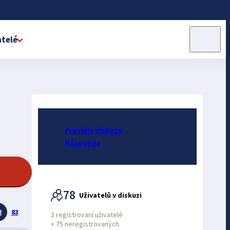
telé
Pravidla diskuze
Nápověda
78
Uživatelů v diskuzi
2
83
3 registrovaní uživatelé
+
75 neregistrovaných