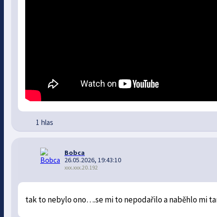
1 hlas
Bobca
26.05.2026, 19:43:10
xxx.xxx.20.192
tak to nebylo ono….se mi to nepodařilo a naběhlo mi