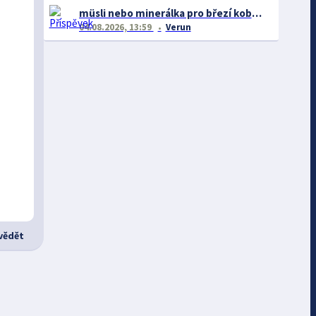
müsli nebo minerálka pro březí kobylu
04.08.2026, 13:59
Verun
ědět