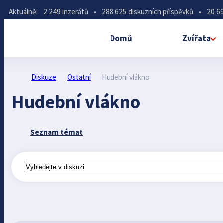
Aktuálně:
2 249 inzerátů
•
288 625 diskuzních příspěvků
•
20 69
Domů
Zvířata
Diskuze
Ostatní
Hudební vlákno
Hudební vlákno
Seznam témat