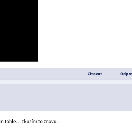
Citovat
Odpov
 tam tohle….zkusím to znovu…