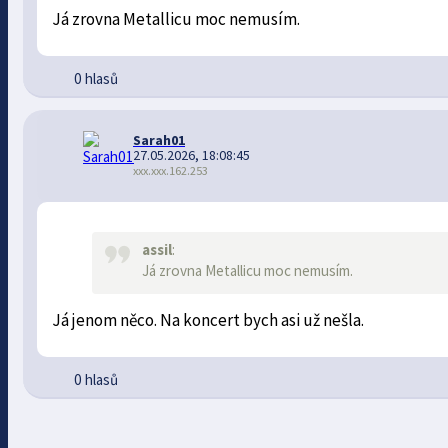
Já zrovna Metallicu moc nemusím.
0 hlasů
Sarah01
27.05.2026, 18:08:45
xxx.xxx.162.253
assil
:
Já zrovna Metallicu moc nemusím.
Já jenom něco. Na koncert bych asi už nešla.
0 hlasů