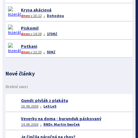
Krysa akáciová
dnes
v 15:12
Dohodou
Piskomil
dnes
v 14:38
170 Kč
Potkani
dnes
v 12:23
50 Kč
Nové články
Drobní savci
Gundi: plyšák z plakátu
18.06.2026
LeS LeS
Veverky na doma - burunduk páskovaný
14.06.2026
RNDr. Martin Smrček
Je činčila náročná na chov?