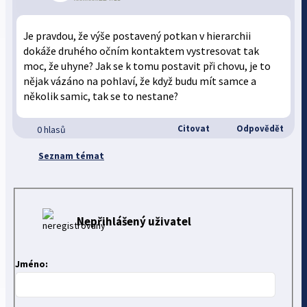
Je pravdou, že výše postavený potkan v hierarchii
dokáže druhého očním kontaktem vystresovat tak
moc, že uhyne? Jak se k tomu postavit při chovu, je to
nějak vázáno na pohlaví, že když budu mít samce a
několik samic, tak se to nestane?
Citovat
Odpovědět
0 hlasů
Seznam témat
Nepřihlášený uživatel
Jméno: