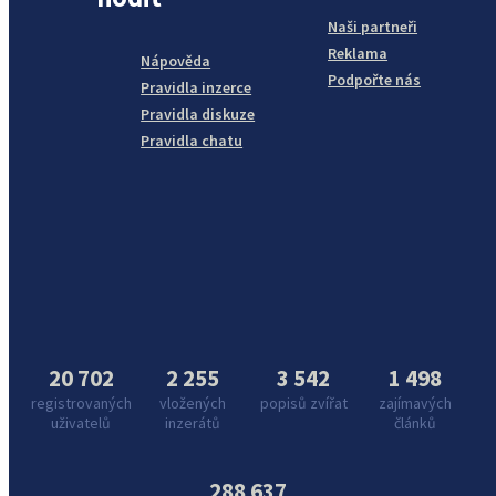
Naši partneři
Reklama
Nápověda
Podpořte nás
Pravidla inzerce
Pravidla diskuze
Pravidla chatu
20 702
2 255
3 542
1 498
registrovaných
vložených
popisů zvířat
zajímavých
uživatelů
inzerátů
článků
288 637