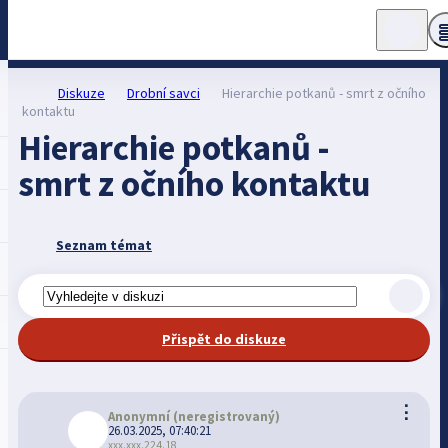
Diskuze
Drobní savci
Hierarchie potkanů - smrt z očního
kontaktu
Hierarchie potkanů -
smrt z očního kontaktu
Seznam témat
Přispět do diskuze
⋮
Anonymní
(neregistrovaný)
26.03.2025, 07:40:21
xxx.xxx.224.18