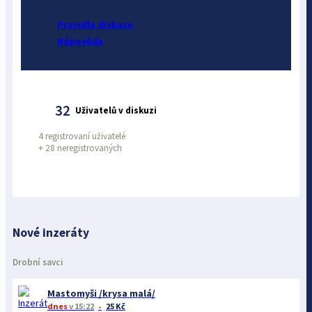
Pravidla diskuze
Nápověda
32
Uživatelů v diskuzi
4 registrovaní uživatelé
+
28 neregistrovaných
Nové inzeráty
Drobní savci
Mastomyši /krysa malá/
dnes
v 15:22
25 Kč