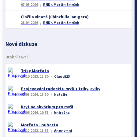
07.05.2026
RNDr. Martin Smrček
Činčila vlnatá (Chinchilla lanigera)
28.04.2026
RNDr. Martin Smrček
Nové diskuze
Drobní savci
Triky Morčata
16.10.2023, 11:50
Claudi23
Projevování radosti u myší + triky, cviky
02.07.2026, 15:30
Natalie
Kryt na akvárium pro myši
17.06.2026, 10:55
kníračka
Morčata - puberta
16.12.2023, 18:38
Anonymní