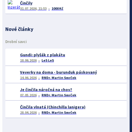
Činčily
31.07.2026, 21:53
1000 Kč
Nové články
Drobní savci
Gundi: plyšák z plakátu
18.06.2026
LeS LeS
Veverky na doma - burunduk páskovaný
14.06.2026
RNDr. Martin Smrček
Je činčila náročná na chov?
07.05.2026
RNDr. Martin Smrček
Činčila vlnatá (Chinchilla lanigera)
28.04.2026
RNDr. Martin Smrček