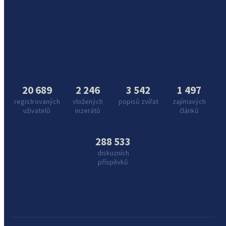
20 689
2 246
3 542
1 497
registrovaných
vložených
popisů zvířat
zajímavých
uživatelů
inzerátů
článků
288 533
diskuzních
příspěvků