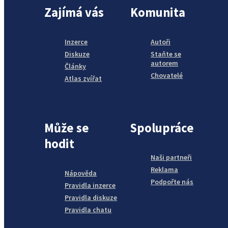
Zajímá vás
Komunita
Inzerce
Autoři
Diskuze
Staňte se
autorem
Články
Chovatelé
Atlas zvířat
Může se
Spolupráce
hodit
Naši partneři
Reklama
Nápověda
Podpořte nás
Pravidla inzerce
Pravidla diskuze
Pravidla chatu