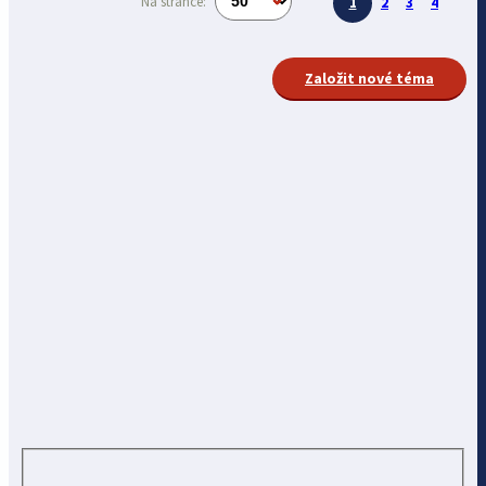
Na stránce:
1
2
3
4
Založit nové téma