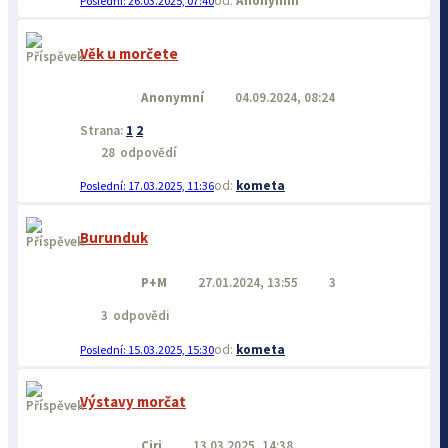
Anonymní
26.03.2025, 07:40
Věk u morčete
Anonymní
04.09.2024, 08:24
Strana:
1
2
28
odpovědí
kometa
17.03.2025, 11:36
Burunduk
P+M
27.01.2024, 13:55
3
3
odpovědi
kometa
15.03.2025, 15:30
Výstavy morčat
Ciri
13.03.2025, 14:38