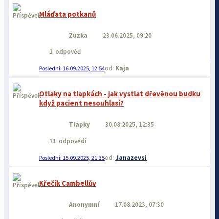
Mláďata potkanů
Zuzka
23.06.2025, 09:20
1
odpověď
Kaja
16.09.2025, 12:54
Otlaky na tlapkách - jak vystlat dřevěnou budku
když pacient nesouhlasí?
Tlapky
30.08.2025, 12:35
11
odpovědí
Janazevsi
15.09.2025, 21:35
Křečík Cambellův
Anonymní
17.08.2023, 07:30