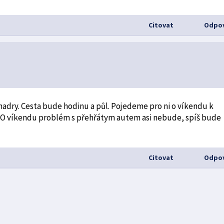
Citovat
Odpov
adry. Cesta bude hodinu a půl. Pojedeme pro ni o víkendu k
t. O víkendu problém s přehřátym autem asi nebude, spíš bude
Citovat
Odpov