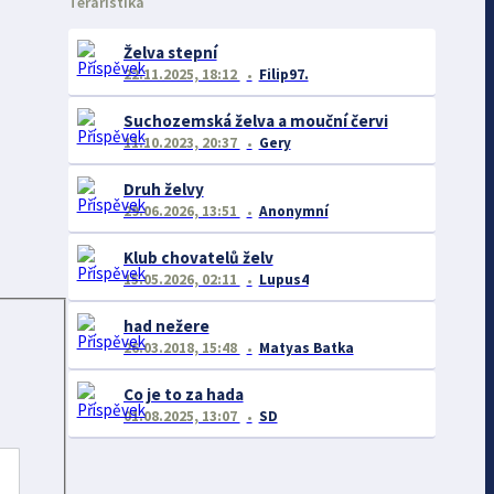
Teraristika
Želva stepní
22.11.2025, 18:12
Filip97.
Suchozemská želva a mouční červi
11.10.2023, 20:37
Gery
Druh želvy
29.06.2026, 13:51
Anonymní
Klub chovatelů želv
15.05.2026, 02:11
Lupus4
had nežere
26.03.2018, 15:48
Matyas Batka
Co je to za hada
01.08.2025, 13:07
SD