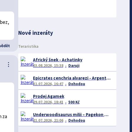
 bez,
Nové inzeráty
ědět
Teraristika
Africký šnek - Achatinky
⋮
03.08.2026, 15:38
Daruji
Epicrates cenchria alvarezi - Argentine Rainbow Boa
31.07.2026, 16:47
Dohodou
Prodej Agamek
29.07.2026, 18:41
500 Kč
Underwoodisaurus milii – Pagekon miliův
m za
21.07.2026, 21:06
Dohodou