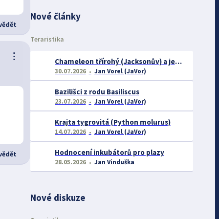
Nové články
ědět
Teraristika
⋮
Chameleon třírohý (Jacksonův) a jeho chov
30.07.2026
Jan Vorel (JaVor)
Bazilišci z rodu Basiliscus
23.07.2026
Jan Vorel (JaVor)
Krajta tygrovitá (Python molurus)
14.07.2026
Jan Vorel (JaVor)
Hodnocení inkubátorů pro plazy
ědět
28.05.2026
Jan Vinduška
Nové diskuze