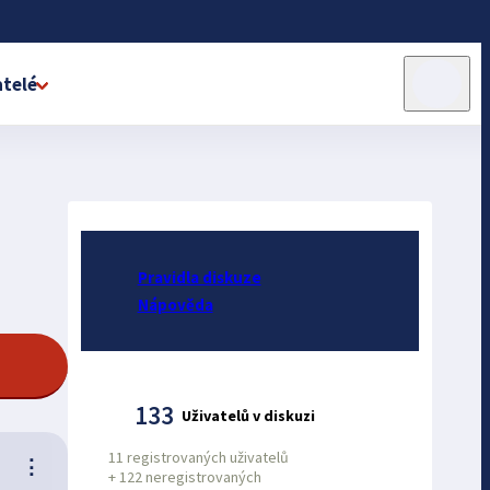
telé
Pravidla diskuze
Nápověda
133
Uživatelů v diskuzi
11 registrovaných uživatelů
⋮
+
122 neregistrovaných