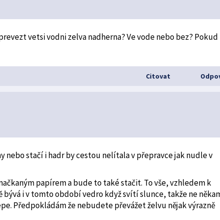
revezt vetsi vodni zelva nadherna? Ve vode nebo bez? Pokud
Citovat
Odpov
 nebo stačí i hadr by cestou nelítala v přepravce jak nudle v
 zmačkaným papírem a bude to také stačit. To vše, vzhledem k
tě bývá i v tomto období vedro když svítí slunce, takže ne něka
 lépe. Předpokládám že nebudete převážet želvu nějak výrazně