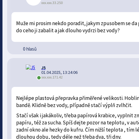
xxx.xxx.33.250
Muže mi prosim nekdo poradit, jakym zpusobem se da p
do ceho ji zabalit a jak dlouho vydrzi bez vody?
0 hlasů
J5
01.04.2025, 13:24:06
xxx.xxx.171.42
Nejlépe plastová přepravka přiměřené velikosti. Hobliny
bandě. Klidně bez vody, případně stačí výplň zvlhčit.
Stačí však i jakákoliv, třeba papírová krabice, vyplnit
papíru, též za sucha. Spíš dejte pozor na teplotu, v au
zadní okno ale hezky do kufru. Čím nižší teplota , tím
dlouhou dobu, tedy déle než třeba dva, tři dny.