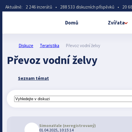
Aktuálně:
2 246 inzerátů
•
288 533 diskuzních příspěvků
•
20 68
Domů
Zvířata
Diskuze
Teraristika
Převoz vodní želvy
Převoz vodní želvy
Seznam témat
SimonaVale
(neregistrovaný)
01.04.2025, 10:15:14