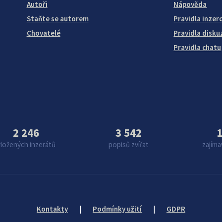
Autoři
Nápověda
Staňte se autorem
Pravidla inzer
Chovatelé
Pravidla disku
Pravidla chatu
2 246
3 542
1
vložených inzerátů
popisů zvířat
zajíma
Kontakty
|
Podmínky užití
|
GDPR