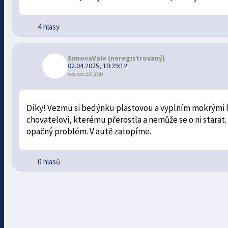
4 hlasy
SimovaVale
(neregistrovaný)
02.04.2025, 10:29:12
xxx.xxx.33.250
Díky! Vezmu si bedýnku plastovou a vyplním mokrými h
chovatelovi, kterému přerostla a nemůže se o ni stara
opačný problém. V autě zatopíme.
0 hlasů