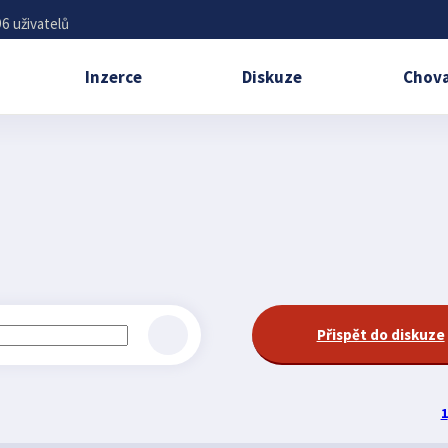
6 uživatelů
Inzerce
Diskuze
Chova
Přispět do diskuze
1