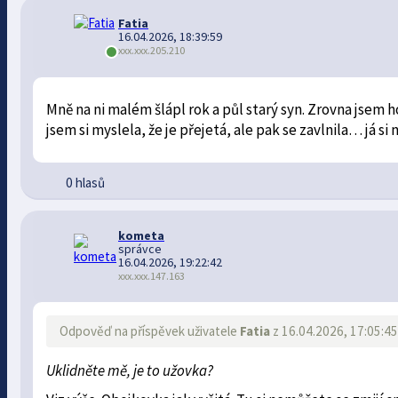
Fatia
16.04.2026, 18:39:59
xxx.xxx.205.210
Mně na ni malém šlápl rok a půl starý syn. Zrovna jsem h
jsem si myslela, že je přejetá, ale pak se zavlnila… já si
0 hlasů
kometa
správce
16.04.2026, 19:22:42
xxx.xxx.147.163
Odpověď na příspěvek uživatele
Fatia
z 16.04.2026, 17:05:4
Uklidněte mě, je to užovka?