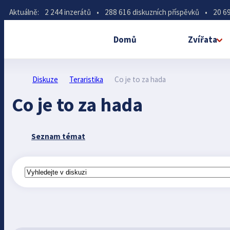
Aktuálně:
2 244 inzerátů
•
288 616 diskuzních příspěvků
•
20 69
Domů
Zvířata
Diskuze
Teraristika
Co je to za hada
Co je to za hada
Seznam témat