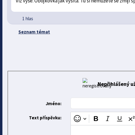
Viz výše. Obojkovka jak vyšitá. Tu si nemůžete se zmijí s
1 hlas
Seznam témat
Nepřihlášený už
Jméno:
Text příspěvku: