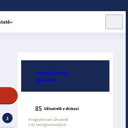
telé
Pravidla diskuze
Nápověda
85
Uživatelů v diskuzi
2
4 registrovaní uživatelé
+
81 neregistrovaných