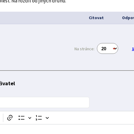
plést. Na rozdíl od jiných druhů.
Citovat
Odpov
Na stránce:
1
ivatel