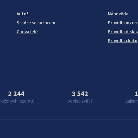
Autoři
Nápověda
Staňte se autorem
Pravidla inzer
Chovatelé
Pravidla disku
Pravidla chatu
2 244
3 542
1
vložených inzerátů
popisů zvířat
zajíma