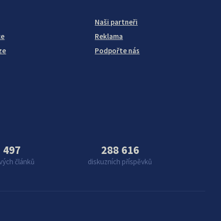
Naši partneři
ce
Reklama
ze
Podpořte nás
 497
288 616
vých článků
diskuzních příspěvků