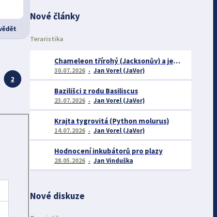
Nové články
ědět
Teraristika
Chameleon třírohý (Jacksonův) a jeho chov
30.07.2026
Jan Vorel (JaVor)
2
Bazilišci z rodu Basiliscus
23.07.2026
Jan Vorel (JaVor)
Krajta tygrovitá (Python molurus)
14.07.2026
Jan Vorel (JaVor)
Hodnocení inkubátorů pro plazy
28.05.2026
Jan Vinduška
Nové diskuze