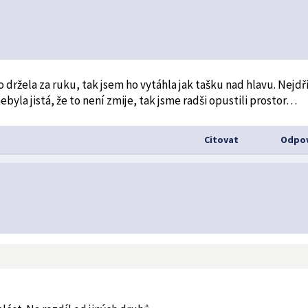
o držela za ruku, tak jsem ho vytáhla jak tašku nad hlavu. Nejdř
 nebyla jistá, že to není zmije, tak jsme radši opustili prostor…
Citovat
Odpov
5