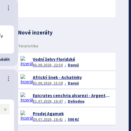
⋮
Nové inzeráty
ív
Teraristika
Vodní želvy Floridské
ědět
06.08.2026, 22:50
Daruji
Africký šnek - Achatinky
⋮
03.08.2026, 15:38
Daruji
Epicrates cenchria alvarezi - Argentine Rainbow Boa
31.07.2026, 16:47
Dohodou
»
Prodej Agamek
29.07.2026, 18:41
500 Kč