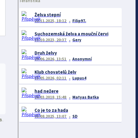
Teraristika
Želva stepní
22.11.2025, 18:12
Filip97.
Suchozemská želva a mouční červi
11.10.2023, 20:37
Gery
Druh želvy
29.06.2026, 13:51
Anonymní
Klub chovatelů želv
15.05.2026, 02:11
Lupus4
had nežere
26.03.2018, 15:48
Matyas Batka
Co je to za hada
01.08.2025, 13:07
SD
B
.