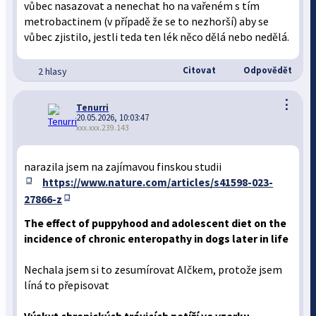
vůbec nasazovat a nenechat ho na vařeném s tím
metrobactinem (v případě že se to nezhorší) aby se
vůbec zjistilo, jestli teda ten lék něco dělá nebo nedělá.
Citovat
Odpovědět
2 hlasy
⋮
Tenurri
20.05.2026, 10:03:47
xxx.xxx.239.143
narazila jsem na zajímavou finskou studii
https://www.nature.com/articles/s41598-023-
27866-z
The effect of puppyhood and adolescent diet on the
incidence of chronic enteropathy in dogs later in life
Nechala jsem si to zesumírovat AIčkem, protože jsem
líná to přepisovat