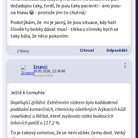
dožadujou taky, tvrdí, že jsou taky pacienti - ano jsou-
na hlavu 😀 - protože jim to chutná/.
Podotýkám, že mi je jasný, že jsou situace, kdy halt
člověk ty bobky dávat musí - třeba u slinivky bych se
taky bála, že něco pokoním.
Citovat
Odpovědět
2 hlasy
⋮
Zrzavci
20.05.2026, 12:34:46
xxx.xxx.226.6
Ještě k tomuhle:
Doplňující zjištění: Extrémním rizikem bylo každodenní
podávání komerčních, chemicky ošetřených žvýkacích kůží
(rawhides) u štěňat, které zvyšovalo riziko budoucích
trávicích potíží o 117,2 %.
To je takový svinstvo, že se není vůbec čemu divit. Velký