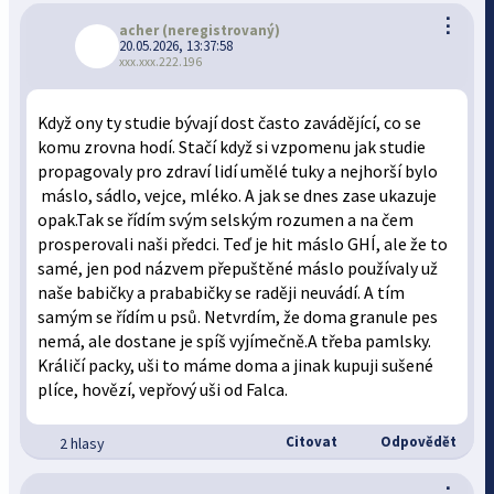
⋮
acher
(neregistrovaný)
20.05.2026, 13:37:58
xxx.xxx.222.196
Když ony ty studie bývají dost často zavádějící, co se
komu zrovna hodí. Stačí když si vzpomenu jak studie
propagovaly pro zdraví lidí umělé tuky a nejhorší bylo
máslo, sádlo, vejce, mléko. A jak se dnes zase ukazuje
opak.Tak se řídím svým selským rozumen a na čem
prosperovali naši předci. Teď je hit máslo GHÍ, ale že to
samé, jen pod názvem přepuštěné máslo používaly už
naše babičky a prababičky se raději neuvádí. A tím
samým se řídím u psů. Netvrdím, že doma granule pes
nemá, ale dostane je spíš vyjímečně.A třeba pamlsky.
Králičí packy, uši to máme doma a jinak kupuji sušené
plíce, hovězí, vepřový uši od Falca.
Citovat
Odpovědět
2 hlasy