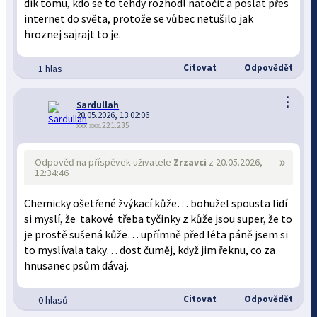
dík tomu, kdo se to tehdy rozhodl natočit a poslat přes
internet do světa, protože se vůbec netušilo jak
hroznej sajrajt to je.
Citovat
Odpovědět
1 hlas
⋮
Sardullah
20.05.2026, 13:02:06
xxx.xxx.221.235
»
Odpověď na příspěvek uživatele
Zrzavci
z 20.05.2026,
12:34:46
Chemicky ošetřené žvýkací kůže… bohužel spousta lidí
si myslí, že takové třeba tyčinky z kůže jsou super, že to
je prostě sušená kůže… upřímně před léta páně jsem si
to myslívala taky… dost čuměj, když jim řeknu, co za
hnusanec psům dávaj.
Citovat
Odpovědět
0 hlasů