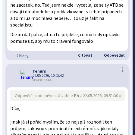
ne zacatek, no. Ted jsem nekde i vycetla, ze se ty ATB se
davaji i dlouhodobe a poddavkovane -v tehle pripadech -
a to mi uz moc hlava nebere… to uz je fakt na
specialistu.
Drzim dal palce, at na to prijdete, co mu tedy opravdu
pomuze uz, aby mu to traveni fungovalo
Citovat
Odpovědět
2 hlasy
⋮
Tenurri
22.05.2026, 10:05:42
xxx.xxx.22.64
»
Odpověď na příspěvek uživatele
Ph
z 22.05.2026, 09:51:30
Díky,
jinak já si pořád myslím, že to nejspíš rozhodil ten
průjem, takovou s prominutím extrémní srajdu nikdy