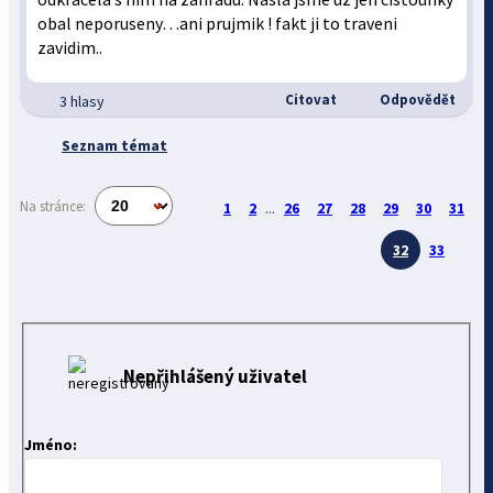
obal neporuseny…ani prujmik ! fakt ji to traveni
zavidim..
Citovat
Odpovědět
3 hlasy
Seznam témat
Na stránce:
1
2
...
26
27
28
29
30
31
32
33
Nepřihlášený uživatel
Jméno: