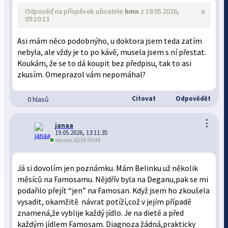
»
Odpověď na příspěvek uživatele
hmn
z 19.05.2026,
09:10:13
Asi mám něco podobnýho, u doktora jsem teda zatím
nebyla, ale vždy je to po kávě, musela jsem s ní přestat.
Koukám, že se to dá koupit bez předpisu, tak to asi
zkusím. Omeprazol vám nepomáhal?
Citovat
Odpovědět
0 hlasů
⋮
janaa
19.05.2026, 13:11:35
xxx:xxx.d219:50d4
Já si dovolím jen poznámku. Mám Belinku už několik
měsíců na Famosamu. Nějdřív byla na Deganu,pak se mi
podařilo přejít “jen” na Famosan. Když jsem ho zkoušela
vysadit, okamžitě návrat potíží,což v jejím případě
znamená,že vyblije každý jídlo. Je na dietě a před
každým jídlem Famosam. Diagnoza žádná,prakticky