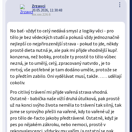
⋮
Zrzavci
20.05.2026, 11:30:48
xxx.xxx.226.6
No bať- vždyť to celý nedává smysl z logiky věci - pro
tělo je bez vědeckých studií a pokusů vždy jednoznačně
nejlepší co nejpřirozenější strava - pokud to jde, někdy
prostě dieta nutná je, ale pak mi přijde vhodnější kupř.
konzerva, než bobky, protože ty prostě to tělo vůbec
nezná, je to umělý, celý, zpracovaný natvrdo , je to
mrtvý, vše potřebné je tam dodáno uměle, protože se
to předtím zabilo. Oni vydělávat musí, takže…… udělají
cokoliv.
Pro citlivý trávení mi přijde vařená strava vhodná.
Ostatně - babička naše vižlí druhá útulková, pak prostě
už na konci svýho života neměla to trávení tak silný, tak
jsme se syrovýho přešli na vařené, kdy to vařené už je
pro tělo de-facto jakoby předtrávené. Ostatně, když je
pes po nějakém zákroku, nebo nemoci, prostě v
rekonvalescenci, vždycky mu vařím /a ostatní se pak