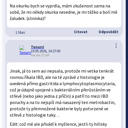
Na okurku bych se vyprdla, mám zkušenost sama na
sobě, že mi někdy okurka nesedne, je mi těžko a bolí mě
žaludek. (slinivka)?
Citovat
Odpovědět
1 hlas
⋮
Tenurri
19.05.2026, 14:27:00
xxx.xxx.22.64
Jinak, já to sem asi nepsala, protože mi vetka tenkrát
rovnou říkala IBD, ale na té zprávě z histologie je
uvedená přímo gastritida a lymphocytoplasmocytaria,
což je údajně spojené s bakteriálním přerůstáním ve
střevě (nebo jako jedna z příčin) a patří to mezi IBD
poruchy a na to nejspíš má nasazený ten metrobactin,
protože ty přemnožené bakterie byly potvrzené ve
střevě z histologie taky…
Edit: což mě ale přivádí k myšlence, jestli ty hillsky