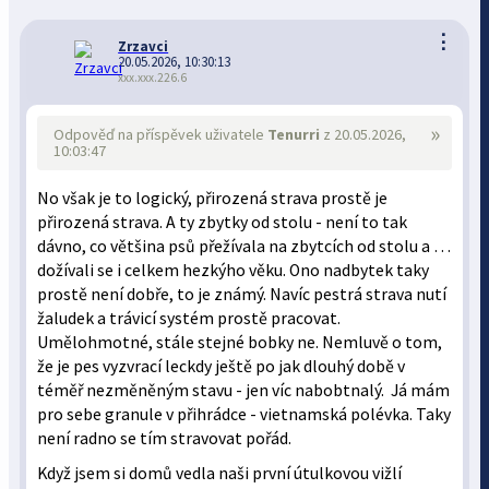
⋮
Zrzavci
20.05.2026, 10:30:13
xxx.xxx.226.6
»
Odpověď na příspěvek uživatele
Tenurri
z 20.05.2026,
10:03:47
No však je to logický, přirozená strava prostě je
přirozená strava. A ty zbytky od stolu - není to tak
dávno, co většina psů přežívala na zbytcích od stolu a …
dožívali se i celkem hezkýho věku. Ono nadbytek taky
prostě není dobře, to je známý. Navíc pestrá strava nutí
žaludek a trávicí systém prostě pracovat.
Umělohmotné, stále stejné bobky ne. Nemluvě o tom,
že je pes vyzvrací leckdy ještě po jak dlouhý době v
téměř nezměněným stavu - jen víc nabobtnalý. Já mám
pro sebe granule v přihrádce - vietnamská polévka. Taky
není radno se tím stravovat pořád.
Když jsem si domů vedla naši první útulkovou vižlí