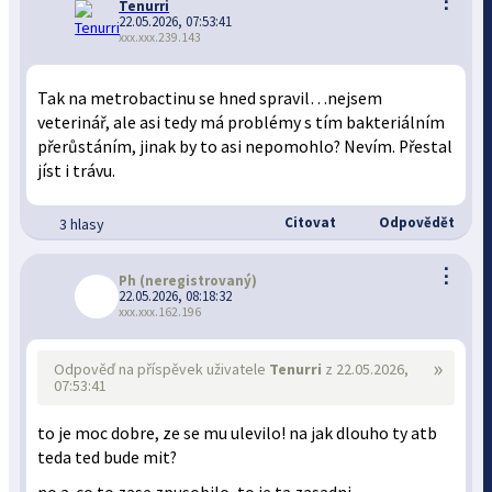
⋮
Tenurri
22.05.2026, 07:53:41
xxx.xxx.239.143
Tak na metrobactinu se hned spravil…nejsem
veterinář, ale asi tedy má problémy s tím bakteriálním
přerůstáním, jinak by to asi nepomohlo? Nevím. Přestal
jíst i trávu.
Citovat
Odpovědět
3 hlasy
⋮
Ph
(neregistrovaný)
22.05.2026, 08:18:32
xxx.xxx.162.196
»
Odpověď na příspěvek uživatele
Tenurri
z 22.05.2026,
07:53:41
to je moc dobre, ze se mu ulevilo! na jak dlouho ty atb
teda ted bude mit?