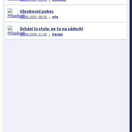
Všeobecný pokec
17.08.2023, 08:38
efe
Drbání (u stolu, ne to na zádech)
23.06.2026, 17:43
Varaxi