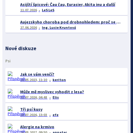
Asijští špicové: Čau čau, Eurasier, Akita inu a další
11.07.2026
LeS LeS
Aujezskyho choroba pod drobnohledem: proč se o ní nyní mluví více než dříve
27.06.2026
Ing. Lucie Kruntová
Nové diskuze
Psi
Jak se vám venčí?
26.05.2023, 11:10
keriton
Může mě myslivec vyhodit z lesa?
31.07.2026, 04:48
Elis
Tři psí kusy
28.07.2026, 13:03
efe
Alergie na krmivo
26.05.2017, 09:50
annatar