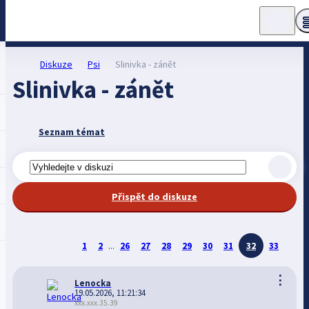
Diskuze
Psi
Slinivka - zánět
Slinivka - zánět
Seznam témat
Přispět do diskuze
1
2
...
26
27
28
29
30
31
32
33
⋮
Lenocka
19.05.2026, 11:21:34
xxx.xxx.35.39