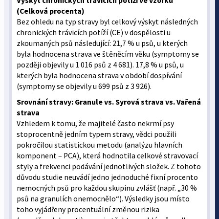
Výskyt chronických trávicích potíží ve vzorku
(Celková procenta)
Bez ohledu na typ stravy byl celkový výskyt následných
chronických trávicích potíží (CE) v dospělosti u
zkoumaných psů následující: 21,7 % u psů, u kterých
byla hodnocena strava ve štěněcím věku (symptomy se
později objevily u 1 016 psů z 4 681). 17,8 % u psů, u
kterých byla hodnocena strava v období dospívání
(symptomy se objevily u 699 psů z 3 926).
Srovnání stravy: Granule vs. Syrová strava vs. Vařená
strava
Vzhledem k tomu, že majitelé často nekrmí psy
stoprocentně jedním typem stravy, vědci použili
pokročilou statistickou metodu (analýzu hlavních
komponent – PCA), která hodnotila celkové stravovací
styly a frekvenci podávání jednotlivých složek. Z tohoto
důvodu studie neuvádí jedno jednoduché fixní procento
nemocných psů pro každou skupinu zvlášť (např. „30 %
psů na granulích onemocnělo“). Výsledky jsou místo
toho vyjádřeny procentuální změnou rizika