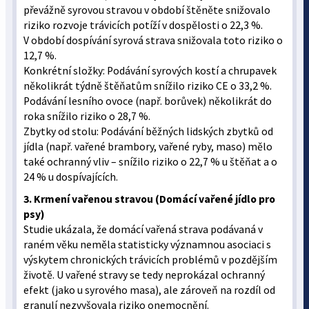
převážně syrovou stravou v období štěněte snižovalo
riziko rozvoje trávicích potíží v dospělosti o 22,3 %.
V období dospívání syrová strava snižovala toto riziko o
12,7 %.
Konkrétní složky: Podávání syrových kostí a chrupavek
několikrát týdně štěňatům snížilo riziko CE o 33,2 %.
Podávání lesního ovoce (např. borůvek) několikrát do
roka snížilo riziko o 28,7 %.
Zbytky od stolu: Podávání běžných lidských zbytků od
jídla (např. vařené brambory, vařené ryby, maso) mělo
také ochranný vliv – snížilo riziko o 22,7 % u štěňat a o
24 % u dospívajících.
3. Krmení vařenou stravou (Domácí vařené jídlo pro
psy)
Studie ukázala, že domácí vařená strava podávaná v
raném věku neměla statisticky významnou asociaci s
výskytem chronických trávicích problémů v pozdějším
životě. U vařené stravy se tedy neprokázal ochranný
efekt (jako u syrového masa), ale zároveň na rozdíl od
granulí nezvyšovala riziko onemocnění.