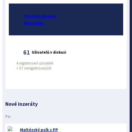
Pravidla diskuze
Nápověda
61
Uživatelů v diskuzi
4 registrovaní uživatelé
+
57 neregistrovaných
Nové inzeráty
Psi
Maltézský psík s PP