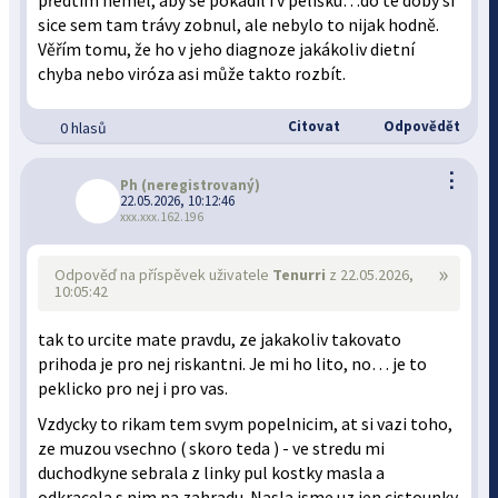
předtím neměl, aby se pokadil i v pelíšku…do té doby si
sice sem tam trávy zobnul, ale nebylo to nijak hodně.
Věřím tomu, že ho v jeho diagnoze jakákoliv dietní
chyba nebo viróza asi může takto rozbít.
Citovat
Odpovědět
0 hlasů
⋮
Ph
(neregistrovaný)
22.05.2026, 10:12:46
xxx.xxx.162.196
»
Odpověď na příspěvek uživatele
Tenurri
z 22.05.2026,
10:05:42
tak to urcite mate pravdu, ze jakakoliv takovato
prihoda je pro nej riskantni. Je mi ho lito, no… je to
peklicko pro nej i pro vas.
Vzdycky to rikam tem svym popelnicim, at si vazi toho,
ze muzou vsechno ( skoro teda ) - ve stredu mi
duchodkyne sebrala z linky pul kostky masla a
odkracela s nim na zahradu. Nasla jsme uz jen cistounky