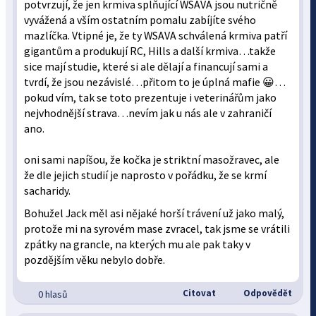
potvrzují, že jen krmiva splňující WSAVA jsou nutričně
vyvážená a vším ostatním pomalu zabíjíte svého
mazlíčka. Vtipné je, že ty WSAVA schválená krmiva patří
gigantům a produkují RC, Hills a další krmiva…takže
sice mají studie, které si ale dělají a financují sami a
tvrdí, že jsou nezávislé…přitom to je úplná mafie 😀…
pokud vím, tak se toto prezentuje i veterinářům jako
nejvhodnější strava…nevím jak u nás ale v zahraničí
ano.
oni sami napíšou, že kočka je striktní masožravec, ale
že dle jejich studií je naprosto v pořádku, že se krmí
sacharidy.
Bohužel Jack měl asi nějaké horší trávení už jako malý,
protože mi na syrovém mase zvracel, tak jsme se vrátili
zpátky na grancle, na kterých mu ale pak taky v
pozdějším věku nebylo dobře.
Citovat
Odpovědět
0 hlasů