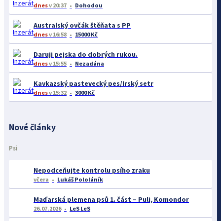
dnes
v 20:37
Dohodou
Australský ovčák štěňata s PP
dnes
v 16:58
15000 Kč
Daruji pejska do dobrých rukou.
dnes
v 15:55
Nezadána
Kavkazský pastevecký pes/Irský setr
dnes
v 15:32
3000 Kč
Nové články
Psi
Nepodceňujte kontrolu psího zraku
včera
Lukáš Pololáník
Maďarská plemena psů 1. část – Puli, Komondor
26.07.2026
LeS LeS