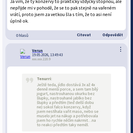
Já vím, že ty konzervy to prakticky vždycky stopnou, ale
nepřijde mi v pohodě, že se to pak stejně na vařeném
vrátí, proto jsem za vetkou šla s tím, že to asi není
úplně ok.
Citovat
Odpovědět
0 hlasů
⋮
Verun
19.05.2026, 13:49:43
xxx.xxx.220.9
Tenurri
:
Ještě teda, jídlo dostává 3x až 4x
denně menší porce, a sem tam bílý
jogurt, nastrouhanou okurku bez
šlupky, nastrouhané jablko bez
šlupky a předtím (teď delší dobu
ne) sokol falco konzervy, když
jsem nestíhala vařit maso, nebo se
muselo jet na nákup a potřebovala
jsem ho rychle něčím nakrmit…na
to reakci předtím taky neměl.