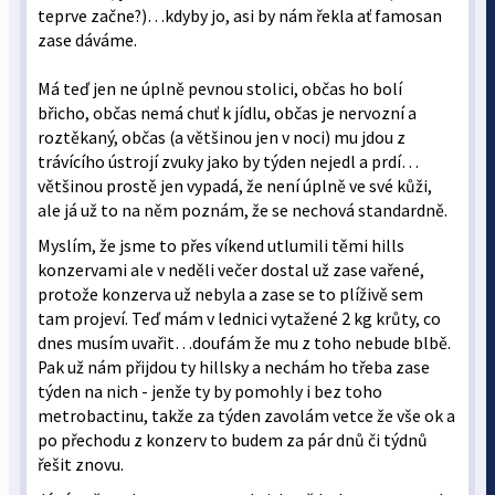
teprve začne?)…kdyby jo, asi by nám řekla ať famosan
zase dáváme.
Má teď jen ne úplně pevnou stolici, občas ho bolí
břicho, občas nemá chuť k jídlu, občas je nervozní a
roztěkaný, občas (a většinou jen v noci) mu jdou z
trávícího ústrojí zvuky jako by týden nejedl a prdí…
většinou prostě jen vypadá, že není úplně ve své kůži,
ale já už to na něm poznám, že se nechová standardně.
Myslím, že jsme to přes víkend utlumili těmi hills
konzervami ale v neděli večer dostal už zase vařené,
protože konzerva už nebyla a zase se to plíživě sem
tam projeví. Teď mám v lednici vytažené 2 kg krůty, co
dnes musím uvařit…doufám že mu z toho nebude blbě.
Pak už nám přijdou ty hillsky a nechám ho třeba zase
týden na nich - jenže ty by pomohly i bez toho
metrobactinu, takže za týden zavolám vetce že vše ok a
po přechodu z konzerv to budem za pár dnů či týdnů
řešit znovu.