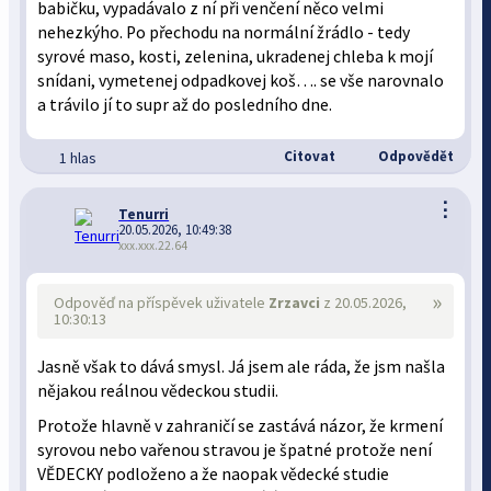
babičku, vypadávalo z ní při venčení něco velmi
nehezkýho. Po přechodu na normální žrádlo - tedy
syrové maso, kosti, zelenina, ukradenej chleba k mojí
snídani, vymetenej odpadkovej koš…. se vše narovnalo
a trávilo jí to supr až do posledního dne.
Citovat
Odpovědět
1 hlas
⋮
Tenurri
20.05.2026, 10:49:38
xxx.xxx.22.64
»
Odpověď na příspěvek uživatele
Zrzavci
z 20.05.2026,
10:30:13
Jasně však to dává smysl. Já jsem ale ráda, že jsm našla
nějakou reálnou vědeckou studii.
Protože hlavně v zahraničí se zastává názor, že krmení
syrovou nebo vařenou stravou je špatné protože není
VĚDECKY podloženo a že naopak vědecké studie