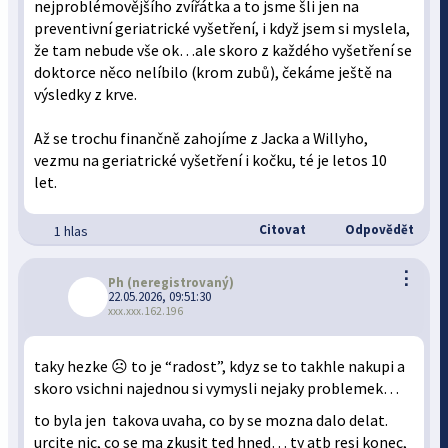
nejproblémovějšího zvířátka a to jsme šli jen na
preventivní geriatrické vyšetření, i když jsem si myslela,
že tam nebude vše ok…ale skoro z každého vyšetření se
doktorce něco nelíbilo (krom zubů), čekáme ještě na
výsledky z krve.
Až se trochu finančně zahojíme z Jacka a Willyho,
vezmu na geriatrické vyšetření i kočku, té je letos 10
let.
Citovat
Odpovědět
1 hlas
⋮
Ph
(neregistrovaný)
22.05.2026, 09:51:30
xxx.xxx.162.196
taky hezke ☹️ to je “radost”, kdyz se to takhle nakupi a
skoro vsichni najednou si vymysli nejaky problemek…
to byla jen takova uvaha, co by se mozna dalo delat.
urcite nic, co se ma zkusit ted hned… ty atb resi konec,