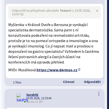
»
Odpověď na příspěvek uživatele
Tenurri
z 19.05.2026,
10:47:42
Myšlenka: v Králově Dvoře u Berouna je vynikající
specialistka dermatoložka. Sama jsem s ní
konzultovala podezření na revmatoidní artritidu,
protože je to na pomezí ortopedie a imunologie a ona
je vynikající imunolog. Co jí napsat mail a prosbou o
doporučení na gastro specialistu? Vzhledem k častému
řešení potravních alergií a častých účastí na
konferencích má opravdu přehled.
MVDr. Musálková
https://www.dermus.cz
Citovat
Odpovědět
1 hlas
⋮
Sarah01
19.05.2026, 12:33:44
xxx.xxx.11.197