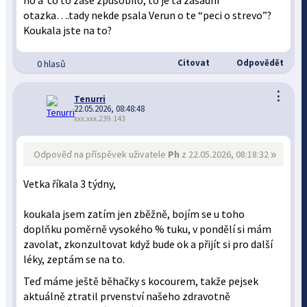
no a co to zase zpusobilo, to je ta zasadni
otazka….tady nekde psala Verun o te “peci o strevo”?
Koukala jste na to?
Citovat
Odpovědět
0 hlasů
⋮
Tenurri
22.05.2026, 08:48:48
xxx.xxx.239.143
»
Odpověď na příspěvek uživatele
Ph
z 22.05.2026, 08:18:32
Vetka říkala 3 týdny,
koukala jsem zatím jen zběžně, bojím se u toho
doplňku poměrně vysokého % tuku, v pondělí si mám
zavolat, zkonzultovat když bude ok a přijít si pro další
léky, zeptám se na to.
Teď máme ještě běhačky s kocourem, takže pejsek
aktuálně ztratil prvenství našeho zdravotně