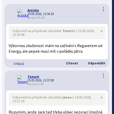
⋮
Arziska
19.05.2026, 13:34:18
xxx.xxx.24.102
»
Odpověď na příspěvek uživatele
Tenurri
z 15.05.2026,
15:47:08
Výbornou zkušenost mám na zažívání s Regavetem od
Energy, ale pejsek musí mít v pořádku játra.
Citovat
Odpovědět
0 hlasů
⋮
Tenurri
19.05.2026, 13:37:08
xxx.xxx.22.64
»
Odpověď na příspěvek uživatele
janaa
z 19.05.2026,
13:11:35
Rozumím, jenže Jack teď třeba vůbec nezvrací (možná