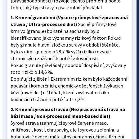
(pravděpodobnosti) rozvoje těchto problémů podle
toho, jaký typ stravy u psa v mládí převládal
1. Krmení granulemi (Vysoce průmyslově zpracovaná
strava / Ultra-processed diet)
Suché průmyslové
krmivo (granule) bohaté na sacharidy bylo
identifikováno jako významný rizikový faktor: Pokud
byly granule hlavní složkou stravy v období štěněte,
bylo s nimi spojeno o 28,7 % vyšší riziko rozvoje
chronických zažívacích potíží v dospělosti.
Pokud granule převládaly v období dospívání, zvyšovaly
toto riziko o 14,6 %.
Doplňující zjištění: Extrémním rizikem bylo každodenní
podávání komerčních, chemicky ošetřených žvýkacích
kůží (rawhides) u štěňat, které zvyšovalo riziko
budoucích trávicích potíží o 117,2 %.
2. Krmení syrovou stravou (Nezpracovaná strava na
bázi masa / Non-processed meat-based diet)
Syrová strava (zahrnující syrové červené maso,
vnitřnosti, kosti, chrupavky, ale i syrovou zeleninu a
bobulovité ovoce) měla silný ochranný účinek: Krmení