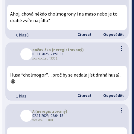
Ahoj, chová někdo cholmogrony i na maso nebo je to
drahé zvíře na jídlo?
Citovat
Odpovědět
0 hlasů
⋮
ančovička
(neregistrovaný)
01.11.2025, 21:51:33
xxx:xxx.1edf:3301
Husa “cholmogor”…proč by se nedala jíst drahá husa?..
😂
Citovat
Odpovědět
1 hlas
⋮
A
(neregistrovaný)
02.11.2025, 08:04:18
xxx.xxx.19.188