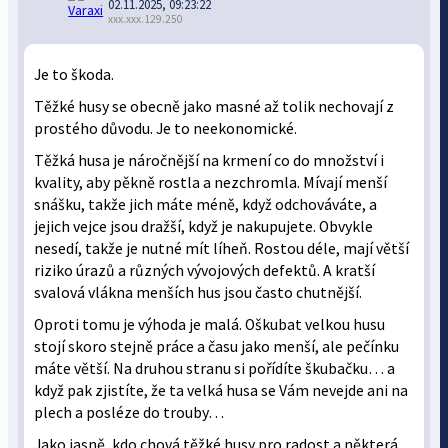
02.11.2025, 09:23:22
xxx.xxx.129.250
Je to škoda.
Těžké husy se obecně jako masné až tolik nechovají z
prostého důvodu. Je to neekonomické.
Těžká husa je náročnější na krmení co do množství i
kvality, aby pěkně rostla a nezchromla. Mívají menší
snášku, takže jich máte méně, když odchováváte, a
jejich vejce jsou dražší, když je nakupujete. Obvykle
nesedí, takže je nutné mít líheň. Rostou déle, mají větší
riziko úrazů a různých vývojových defektů. A kratší
svalová vlákna menších hus jsou často chutnější.
Oproti tomu je výhoda je malá. Oškubat velkou husu
stojí skoro stejně práce a času jako menší, ale pečínku
máte větší. Na druhou stranu si pořídíte škubačku… a
když pak zjistíte, že ta velká husa se Vám nevejde ani na
plech a posléze do trouby…
Jako jasně, kdo chová těžké husy pro radost a některá