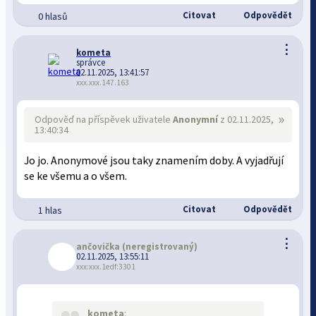
Citovat
Odpovědět
0 hlasů
⋮
kometa
správce
02.11.2025, 13:41:57
xxx.xxx.147.163
»
Odpověď na příspěvek uživatele
Anonymní
z 02.11.2025,
13:40:34
Jo jo. Anonymové jsou taky znamením doby. A vyjadřují
se ke všemu a o všem.
Citovat
Odpovědět
1 hlas
⋮
ančovička
(neregistrovaný)
02.11.2025, 13:55:11
xxx:xxx.1edf:3301
kometa
: