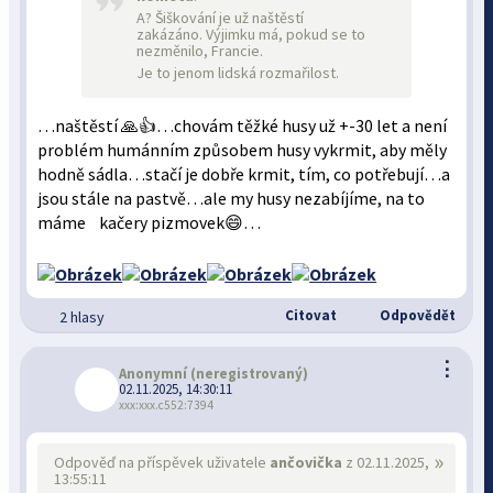
A? Šiškování je už naštěstí
zakázáno. Výjimku má, pokud se to
nezměnilo, Francie.
Je to jenom lidská rozmařilost.
…naštěstí 🙏👍…chovám těžké husy už +-30 let a není
problém humánním způsobem husy vykrmit, aby měly
hodně sádla…stačí je dobře krmit, tím, co potřebují…a
jsou stále na pastvě…ale my husy nezabíjíme, na to
máme kačery pizmovek😄…
Citovat
Odpovědět
2 hlasy
⋮
Anonymní
(neregistrovaný)
02.11.2025, 14:30:11
xxx:xxx.c552:7394
»
Odpověď na příspěvek uživatele
ančovička
z 02.11.2025,
13:55:11