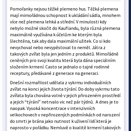
Pomořanky nejsou těžké plemeno hus. Těžká plemena
mají mimořádnou schopnost k ukládání sádla, mnohem
více než plemena lehká a střední. V minulosti kdy
nebylo možné skočit do Kauflandu, byla různá plemena
maximálně využívána k účelům ke kterým byla
šlechtěna, tak aby dala maximální užitek. Co si kdo
nevychoval nebo nevypěstoval to neměl. Játra z
takových zvířat byla jen jedním z produktů. Mimořádně
ceněných pro svoji kvalitu která byla dána speciálním
složením krmení. Casto se jednalo o tajné rodinné
receptury, předávané z generace na generaci.
Dnešní rozmařilost udělala z vykrmu individuálních
zvířat na konci jejich života týrání. Do doby vykrmu tato
zvířata byla chována volně v jejich přirozeném prostředí
a jejich “týrání” netrvalo vic než pár týdnů. A dnes je to
naopak. Vysoká koncentrace v intenzivních
velkochovech v nepřirozených podmínkách od narození
do smrti je brána jako nutnost k uživení lidí která je
naprosto v pořádku. Nemluvě o kvalitě krmení takových