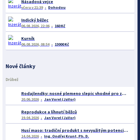
Násadová vejce
včera
v 21:39
Dohodou
Indický běžec
06.08.2026, 22:06
160 Kč
Kurník
06.08.2026, 08:54
13000 Kč
Nové články
Drůbež
Rodajlendky: nosné plemeno slepic vhodné pro začátečníky
20.06.2026
Jan Vorel (JaVor)
Reprodukce a líhnutí běžců
19.04.2026
Jan Vorel (JaVor)
Husí maso: tradiční produkt s nevyužitým potenciálem
14.04.2026
Ing. Ondřej Krunt, Ph. D.