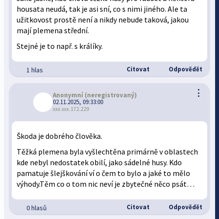
housata neudá, tak je asi sní, co s nimi jiného. Ale ta
užitkovost prostě není a nikdy nebude taková, jakou
mají plemena střední.
Stejné je to např. s králíky.
Citovat
Odpovědět
1 hlas
⋮
Anonymní
(neregistrovaný)
02.11.2025, 09:33:00
xxx.xxx.172.229
Škoda je dobrého člověka.
Těžká plemena byla vyšlechtěna primárně v oblastech
kde nebyl nedostatek obilí, jako sádelné husy. Kdo
pamatuje šlejškování ví o čem to bylo a jaké to mělo
výhody.Těm co o tom nic neví je zbytečné něco psát…
Citovat
Odpovědět
0 hlasů