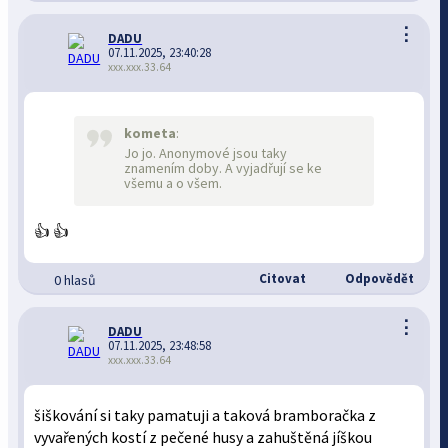
⋮
DADU
07.11.2025, 23:40:28
xxx.xxx.33.64
kometa
:
Jo jo. Anonymové jsou taky
znamením doby. A vyjadřují se ke
všemu a o všem.
👍 👍
Citovat
Odpovědět
0 hlasů
⋮
DADU
07.11.2025, 23:48:58
xxx.xxx.33.64
šiškování si taky pamatuji a taková bramboračka z
vyvařených kostí z pečené husy a zahuštěná jíškou