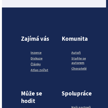
Zajímá vás
Komunita
Inzerce
Autoři
Diskuze
Staňte se
autorem
Články
Chovatelé
Atlas zvířat
Může se
Spolupráce
hodit
Naši partneři