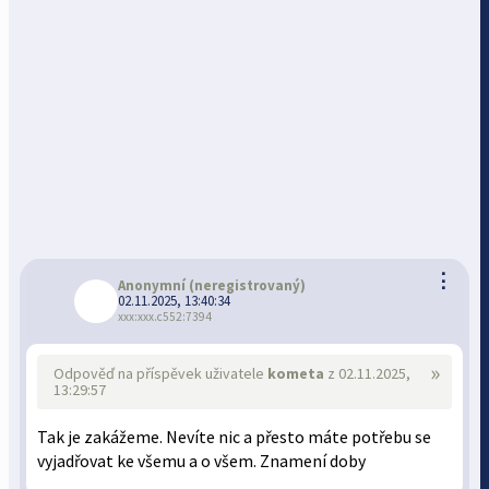
⋮
Anonymní
(neregistrovaný)
02.11.2025, 13:40:34
xxx:xxx.c552:7394
»
Odpověď na příspěvek uživatele
kometa
z 02.11.2025,
13:29:57
Tak je zakážeme. Nevíte nic a přesto máte potřebu se
vyjadřovat ke všemu a o všem. Znamení doby