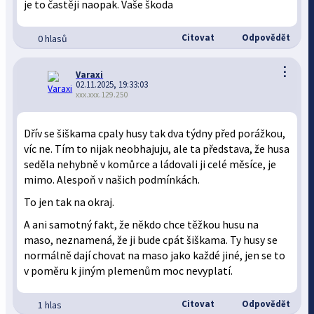
je to častěji naopak. Vaše škoda
Citovat
Odpovědět
0 hlasů
⋮
Varaxi
02.11.2025, 19:33:03
xxx.xxx.129.250
Dřív se šiškama cpaly husy tak dva týdny před porážkou,
víc ne. Tím to nijak neobhajuju, ale ta představa, že husa
seděla nehybně v komůrce a ládovali ji celé měsíce, je
mimo. Alespoň v našich podmínkách.
To jen tak na okraj.
A ani samotný fakt, že někdo chce těžkou husu na
maso, neznamená, že ji bude cpát šiškama. Ty husy se
normálně dají chovat na maso jako každé jiné, jen se to
v poměru k jiným plemenům moc nevyplatí.
Citovat
Odpovědět
1 hlas