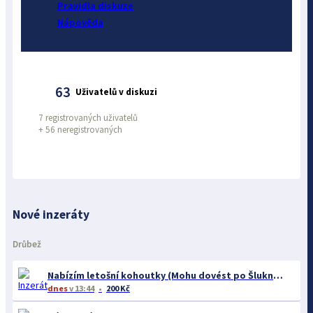
Pravidla diskuze
Nápověda
63
Uživatelů v diskuzi
7 registrovaných uživatelů
+
56 neregistrovaných
Nové inzeráty
Drůbež
Nabízím letošní kohoutky (Mohu dovést po Šluknovském výběžku.)
dnes
v 13:44
200 Kč