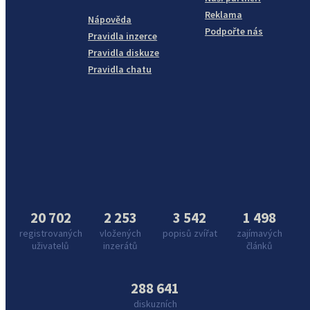
Reklama
Nápověda
Podpořte nás
Pravidla inzerce
Pravidla diskuze
Pravidla chatu
20 702
2 253
3 542
1 498
registrovaných
vložených
popisů zvířat
zajímavých
uživatelů
inzerátů
článků
288 641
diskuzních