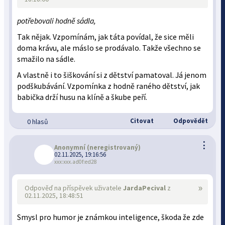
potřebovali hodně sádla,
Tak nějak. Vzpomínám, jak táta povídal, že sice měli
doma krávu, ale máslo se prodávalo. Takže všechno se
smažilo na sádle.
A vlastně i to šiškování si z dětství pamatoval. Já jenom
podškubávání. Vzpomínka z hodně raného dětství, jak
babička drží husu na klíně a škube peří.
Citovat
Odpovědět
0 hlasů
⋮
Anonymní
(neregistrovaný)
02.11.2025, 19:16:56
xxx:xxx.ad0f:ed28
»
Odpověď na příspěvek uživatele
JardaPecival
z
02.11.2025, 18:48:51
Smysl pro humor je známkou inteligence, škoda že zde