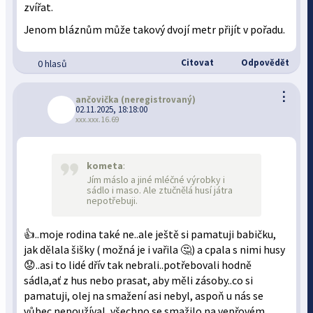
zvířat.
Jenom bláznům může takový dvojí metr přijít v pořadu.
Citovat
Odpovědět
0 hlasů
⋮
ančovička
(neregistrovaný)
02.11.2025, 18:18:00
xxx.xxx.16.69
kometa
:
Jím máslo a jiné mléčné výrobky i
sádlo i maso. Ale ztučnělá husí játra
nepotřebuji.
👍..moje rodina také ne..ale ještě si pamatuji babičku,
jak dělala šišky ( možná je i vařila 🤔) a cpala s nimi husy
😟..asi to lidé dřív tak nebrali..potřebovali hodně
sádla,ať z hus nebo prasat, aby měli zásoby..co si
pamatuji, olej na smažení asi nebyl, aspoň u nás se
vůbec nepoužíval, všechno se smažilo na vepřovém