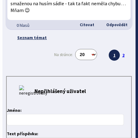
smaženou na husím sádle - tak ta fakt neměla chybu . . .
Mňam 😉
Citovat
Odpovědět
0 hlasů
Seznam témat
Na stránce:
1
2
Nepřihlášený uživatel
Jméno:
Text příspěvku: