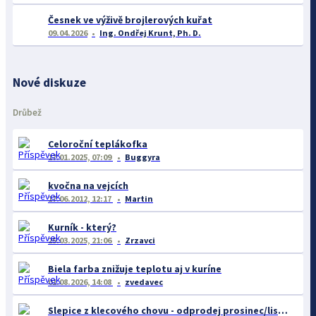
Česnek ve výživě brojlerových kuřat
09.04.2026
Ing. Ondřej Krunt, Ph. D.
Nové diskuze
Drůbež
Celoroční teplákofka
17.01.2025, 07:09
Buggyra
kvočna na vejcích
17.06.2012, 12:17
Martin
Kurník - který?
25.03.2025, 21:06
Zrzavci
Biela farba znižuje teplotu aj v kuríne
01.08.2026, 14:08
zvedavec
Slepice z klecového chovu - odprodej prosinec/listopad