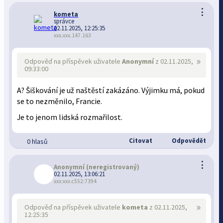
⋮
kometa
správce
02.11.2025, 12:25:35
xxx.xxx.147.163
»
Odpověď na příspěvek uživatele
Anonymní
z 02.11.2025,
09:33:00
A? Šiškování je už naštěstí zakázáno. Výjimku má, pokud
se to nezměnilo, Francie.
Je to jenom lidská rozmařilost.
Citovat
Odpovědět
0 hlasů
⋮
Anonymní
(neregistrovaný)
02.11.2025, 13:06:21
xxx:xxx.c552:7394
»
Odpověď na příspěvek uživatele
kometa
z 02.11.2025,
12:25:35