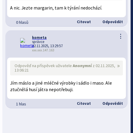
A nic. Jezte margarin, tam k týrání nedochází.
Citovat
Odpovědět
0 hlasů
⋮
kometa
správce
02.11.2025, 13:29:57
xxx.xxx.147.163
»
Odpověď na příspěvek uživatele
Anonymní
z 02.11.2025,
13:06:21
Jím máslo a jiné mléčné výrobky i sádlo i maso. Ale
ztučnělá husí játra nepotřebuji.
Citovat
Odpovědět
1 hlas