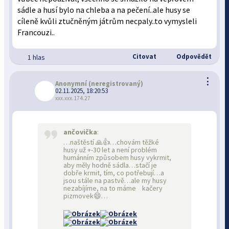
sádle a husí bylo na chleba a na pečení..ale husy se
cíleně kvůli ztučněným játrům necpaly..to vymysleli
Francouzi..
Citovat
Odpovědět
1 hlas
⋮
Anonymní
(neregistrovaný)
02.11.2025, 18:20:53
xxx.xxx.174.27
ančovička
:
…naštěstí 🙏👍…chovám těžké
husy už +-30 let a není problém
humánním způsobem husy vykrmit,
aby měly hodně sádla…stačí je
dobře krmit, tím, co potřebují…a
jsou stále na pastvě…ale my husy
nezabíjíme, na to máme kačery
pizmovek😄…