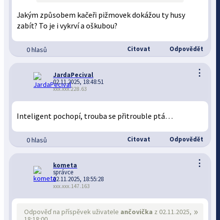
Jakým způsobem kačeři pižmovek dokážou ty husy
zabít? To je i vykrví a oškubou?
Citovat
Odpovědět
0 hlasů
⋮
JardaPecival
02.11.2025, 18:48:51
xxx.xxx.228.63
Inteligent pochopí, trouba se přitrouble ptá…
Citovat
Odpovědět
0 hlasů
⋮
kometa
správce
02.11.2025, 18:55:28
xxx.xxx.147.163
»
Odpověď na příspěvek uživatele
ančovička
z 02.11.2025,
18:18:00