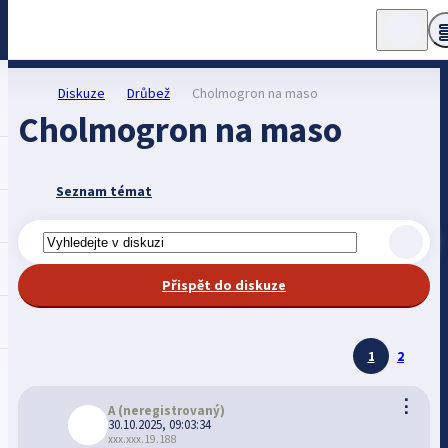
Diskuze
Drůbež
Cholmogron na maso
Cholmogron na maso
Seznam témat
Přispět do diskuze
1
2
⋮
A
(neregistrovaný)
30.10.2025, 09:03:34
xxx.xxx.19.188