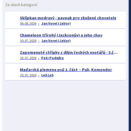
Ze všech kategorií
Sklípkan modravý - pavouk pro zkušené chovatele
06.08.2026
Jan Vorel (JaVor)
Chameleon třírohý (Jacksonův) a jeho chov
30.07.2026
Jan Vorel (JaVor)
Zapomenuté střípky z dějin českých exotářů - 3.část
28.07.2026
Petr Podpěra
Maďarská plemena psů 1. část – Puli, Komondor
26.07.2026
LeS LeS