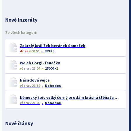
Nové inzeráty
Ze všech kategorií
Zakrslý králíček beránek Sameček
dnes
v 00:51
999 Kč
Welsh Corgi- fenečky
včera
v 23:04
15000 Kč
Násadová vejce
včera
v 21:39
Dohodou
Německý špic velký černý prodám krásná štěňata s PP - rarita
včera
v 21:00
Dohodou
Nové články