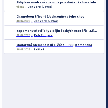
Sklípkan modravý - pavouk pro zkušené chovatele
včera
Jan Vorel (JaVor)
Chameleon třírohý (Jacksonův) a jeho chov
30.07.2026
Jan Vorel (JaVor)
Zapomenuté střípky z dějin českých exotářů - 3.část
28.07.2026
Petr Podpěra
Maďarská plemena psů 1. část – Puli, Komondor
26.07.2026
LeS LeS