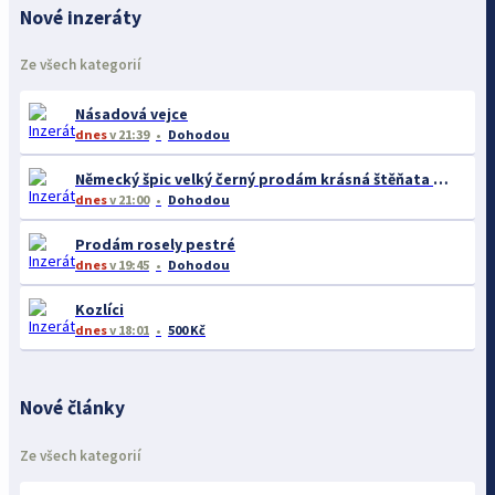
Nové inzeráty
Ze všech kategorií
Násadová vejce
dnes
v 21:39
Dohodou
Německý špic velký černý prodám krásná štěňata s PP - rarita
dnes
v 21:00
Dohodou
Prodám rosely pestré
dnes
v 19:45
Dohodou
Kozlíci
dnes
v 18:01
500 Kč
Nové články
Ze všech kategorií