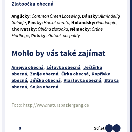
Zlatoočka obecná
Anglicky:
Common Green Lacewing
,
Dánsky:
Almindelig
Guldøje
,
Finsky:
Harsokorento
,
Holandsky:
Goudoogje
,
Chorvatsky:
Obična zlatooka
,
Německy:
Grüne
Florfliege
,
Polsky:
Złotook pospolity
Mohlo by vás také zajímat
Amejva obecná
,
Létavka obecná
,
Ještěrka
obecná
,
Zmije obecná
,
Čírka obecná
,
Kopřivka
obecná
,
Jiřička obecná
,
Vlaštovka obecná
,
Straka
obecná
,
Sojka obecná
Foto: http://www.naturspaziergang.de
0
Sdílet: