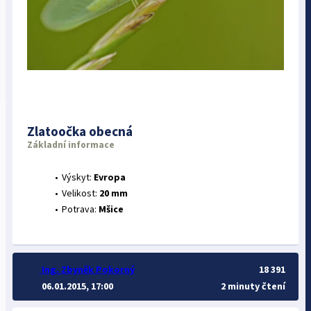
Zlatoočka obecná
Základní informace
Výskyt:
Evropa
Velikost:
20 mm
Potrava:
Mšice
Ing. Zbyněk Pokorný
18 391
06.01.2015, 17:00
2 minuty čtení