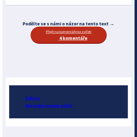
Podělte se s námi o názor na tento text →
Přejít na komentáře ke zvířeti
4 komentáře
Zvířata
Abecední seznam zvířat