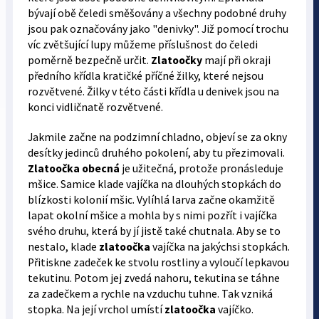
bývají obě čeledi směšovány a všechny podobné druhy
jsou pak označovány jako "denivky". Již pomocí trochu
víc zvětšující lupy můžeme příslušnost do čeledi
poměrně bezpečně určit.
Zlatoočky
mají při okraji
předního křídla kratičké příčné žilky, které nejsou
rozvětvené. Žilky v této části křídla u denivek jsou na
konci vidličnatě rozvětvené.
Jakmile začne na podzimní chladno, objeví se za okny
desítky jedinců druhého pokolení, aby tu přezimovali.
Zlatoočka obecná
je užitečná, protože pronásleduje
mšice. Samice klade vajíčka na dlouhých stopkách do
blízkosti kolonií mšic. Vylíhlá larva začne okamžitě
lapat okolní mšice a mohla by s nimi pozřít i vajíčka
svého druhu, která by jí jistě také chutnala. Aby se to
nestalo, klade
zlatoočka
vajíčka na jakýchsi stopkách.
Přitiskne zadeček ke stvolu rostliny a vyloučí lepkavou
tekutinu. Potom jej zvedá nahoru, tekutina se táhne
za zadečkem a rychle na vzduchu tuhne. Tak vzniká
stopka. Na její vrchol umístí
zlatoočka
vajíčko.