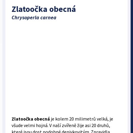
Zlatoočka obecná
Chrysoperla carnea
Zlatoočka obecná
je kolem 20 milimetrů velká, je
všude velmi hojná. V naší zvířeně žije asi 20 druhů,
které jsou dost podobné denivkovitým. Zpravidla