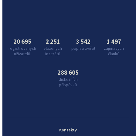
20 695
2 251
3 542
1 497
registrovaných
vložených
popisů zvířat
zajímavých
uživatelů
inzerátů
článků
288 605
diskuzních
příspěvků
Kontakty