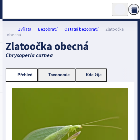
Zvířata
Bezobratlí
Ostatní bezobratlí
Zlatoočka
obecná
Zlatoočka obecná
Chrysoperla carnea
Přehled
Taxonomie
Kde žije