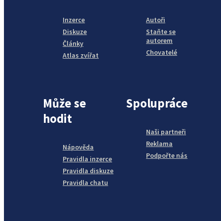
Inzerce
Autoři
Diskuze
Staňte se
autorem
Články
Chovatelé
Atlas zvířat
Může se
Spolupráce
hodit
Naši partneři
Reklama
Nápověda
Podpořte nás
Pravidla inzerce
Pravidla diskuze
Pravidla chatu