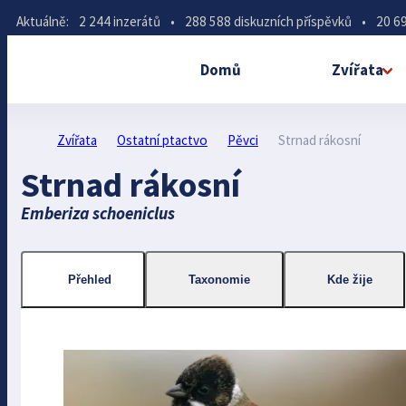
Aktuálně:
2 244 inzerátů
•
288 588 diskuzních příspěvků
•
20 69
Domů
Zvířata
Zvířata
Ostatní ptactvo
Pěvci
Strnad rákosní
Strnad rákosní
Emberiza schoeniclus
Přehled
Taxonomie
Kde žije