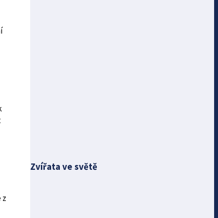
í
k
t
Zvířata ve světě
 z