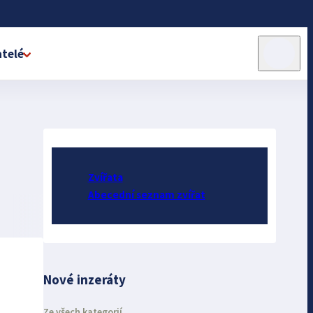
telé
Zvířata
Abecední seznam zvířat
Nové inzeráty
Ze všech kategorií