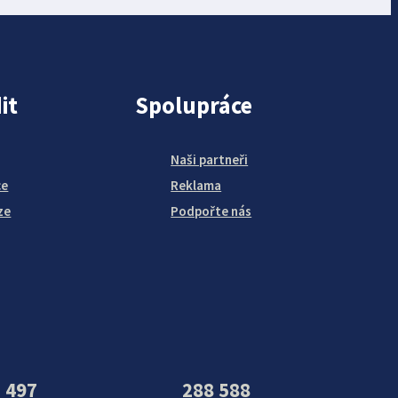
it
Spolupráce
Naši partneři
ce
Reklama
ze
Podpořte nás
 497
288 588