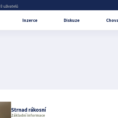
3 uživatelů
Inzerce
Diskuze
Chova
Strnad rákosní
Základní informace