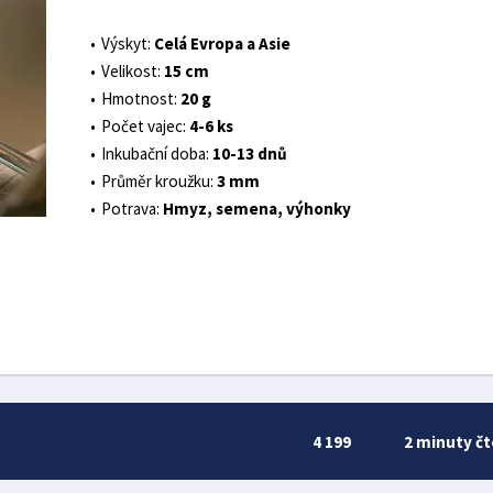
Výskyt:
Celá Evropa a Asie
Velikost:
15 cm
Hmotnost:
20 g
Počet vajec:
4-6 ks
Inkubační doba:
10-13 dnů
Průměr kroužku:
3 mm
Potrava:
Hmyz, semena, výhonky
4 199
2 minuty čt