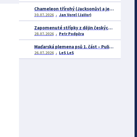
Chameleon třírohý (Jacksonův) a jeho chov
30.07.2026
Jan Vorel (JaVor)
Zapomenuté střípky z dějin českých exotářů - 3.část
28.07.2026
Petr Podpěra
Maďarská plemena psů 1. část – Puli, Komondor
26.07.2026
LeS LeS