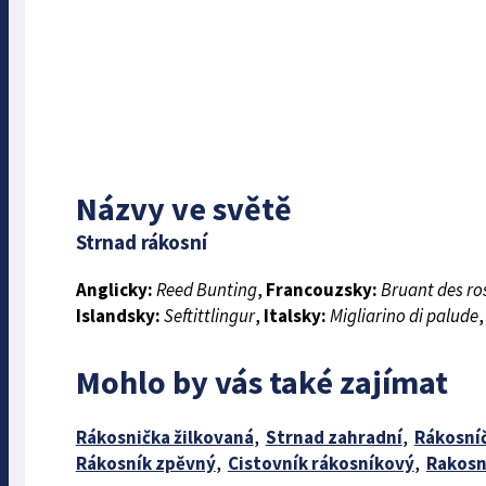
Názvy ve světě
Strnad rákosní
Anglicky:
Reed Bunting
,
Francouzsky:
Bruant des ro
Islandsky:
Seftittlingur
,
Italsky:
Migliarino di palude
Mohlo by vás také zajímat
Rákosnička žilkovaná
,
Strnad zahradní
,
Rákosní
Rákosník zpěvný
,
Cistovník rákosníkový
,
Rakosn