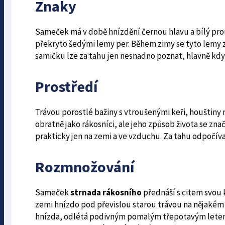
Znaky
Sameček má v době hnízdění černou hlavu a bílý prou
překryto šedými lemy per. Během zimy se tyto lemy 
samičku lze za tahu jen nesnadno poznat, hlavně když
Prostředí
Trávou porostlé bažiny s vtroušenými keři, houštiny 
obratně jako rákosníci, ale jeho způsob života se zna
prakticky jen na zemi a ve vzduchu. Za tahu odpočíva
Rozmnožování
Sameček
strnada rákosního
přednáší s citem svou 
zemi hnízdo pod převislou starou trávou na nějaké
hnízda, odlétá podivným pomalým třepotavým letem.