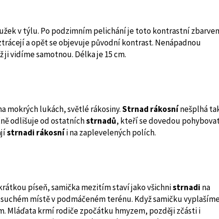
žek v týlu. Po podzimním pelichání je toto kontrastní zbarven
ztrácejí a opět se objevuje původní kontrast. Nenápadnou
 ji vidíme samotnou. Délka je 15 cm.
na mokrých lukách, světlé rákosiny.
Strnad rákosní
nešplhá ta
čně odlišuje od ostatních
strnadů
, kteří se dovedou pohybova
jí
strnadi rákosní
i na zaplevelených polích.
krátkou píseň, samička mezitím staví jako všichni
strnadi
na
m suchém místě v podmáčeném terénu. Když samičku vyplašíme
 Mláďata krmí rodiče zpočátku hmyzem, později zčásti i