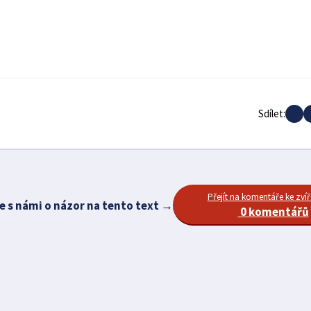
Sdílet:
Přejít na komentáře ke zvíř
e s námi o názor na tento text →
0 komentářů