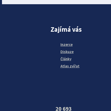
Zajímá vás
Inzerce
Diskuze
Články
Atlas zvířat
20 693