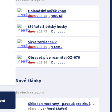
Holandský ovčák knpv
dnes
v 13:58
9000 Kč
štěňata Sibiřský husky
dnes
v 13:43
Dohodou
Skye terrier s PP
dnes
v 13:36
V textu
Obraceč píce rozmital OZ-676
dnes
v 11:20
Dohodou
Nové články
Ze všech kategorií
ení
Sklípkan modravý - pavouk pro zkušené chovatele
včera
Jan Vorel (JaVor)