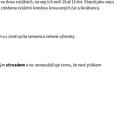
ve dvou snůškách, na vejcích sedí 10 až 13 dní. Stejně jako vejc
zdobena zvláštní kresbou kroucených čar a škrábanců.
m a v zimě spíše semena a zelené výhonky.
avým
strnadem
a nic nenasvědčuje tomu, že není ptákem