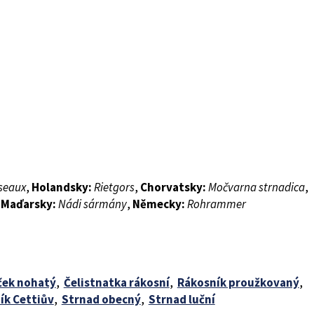
seaux
,
Holandsky:
Rietgors
,
Chorvatsky:
Močvarna strnadica
,
,
Maďarsky:
Nádi sármány
,
Německy:
Rohrammer
ček nohatý
,
Čelistnatka rákosní
,
Rákosník proužkovaný
,
ík Cettiův
,
Strnad obecný
,
Strnad luční