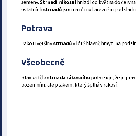
semeny.
Strnadi rákosní
hnízdí od května do června 
ostatních
strnadů
jsou na různobarevném podkladu 
Potrava
Jako u většiny
strnadů
v létě hlavně hmyz, na podzi
Všeobecně
Stavba těla
strnada rákosního
potvrzuje, že je pr
pozemním, ale ptákem, který šplhá v rákosí.