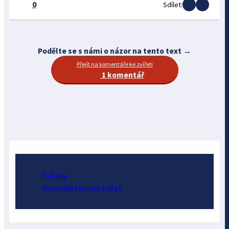
0
Sdílet:
Podělte se s námi o názor na tento text →
Přejít na komentáře ke zvířeti
1 komentář
Zvířata
Abecední seznam zvířat