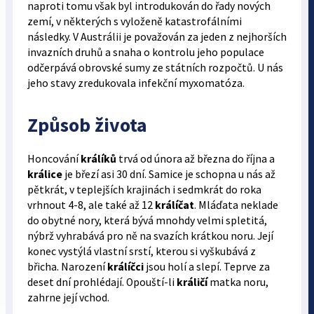
naproti tomu však byl introdukován do řady nových
zemí, v některých s vyloženě katastrofálními
následky. V Austrálii je považován za jeden z nejhorších
invazních druhů a snaha o kontrolu jeho populace
odčerpává obrovské sumy ze státních rozpočtů. U nás
jeho stavy zredukovala infekční myxomatóza.
Způsob života
Honcování
králíků
trvá od února až března do října a
králice
je březí asi 30 dní. Samice je schopna u nás až
pětkrát, v teplejších krajinách i sedmkrát do roka
vrhnout 4-8, ale také až 12
králíčat
. Mláďata neklade
do obytné nory, která bývá mnohdy velmi spletitá,
nýbrž vyhrabává pro ně na svazích krátkou noru. Její
konec vystýlá vlastní srstí, kterou si vyškubává z
břicha. Narození
králíčci
jsou holí a slepí. Teprve za
deset dní prohlédají. Opouští-li
králičí
matka noru,
zahrne její vchod.