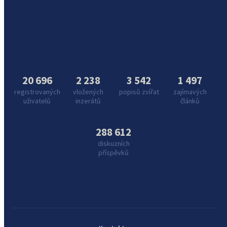
20 696
2 238
3 542
1 497
registrovaných
vložených
popisů zvířat
zajímavých
uživatelů
inzerátů
článků
288 612
diskuzních
příspěvků