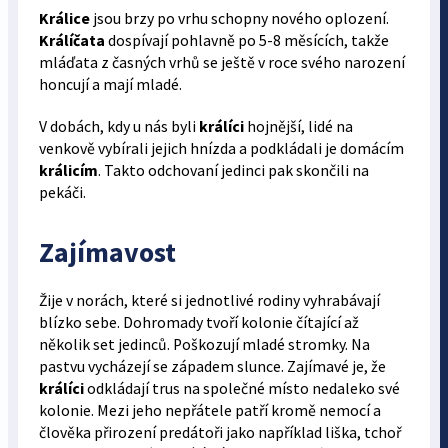
Králice
jsou brzy po vrhu schopny nového oplození.
Králíčata
dospívají pohlavně po 5-8 měsících, takže
mláďata z časných vrhů se ještě v roce svého narození
honcují a mají mladé.
V dobách, kdy u nás byli
králíci
hojnější, lidé na
venkově vybírali jejich hnízda a podkládali je domácím
králicím
. Takto odchovaní jedinci pak skončili na
pekáči.
Zajímavost
Žije v norách, které si jednotlivé rodiny vyhrabávají
blízko sebe. Dohromady tvoří kolonie čítající až
několik set jedinců. Poškozují mladé stromky. Na
pastvu vycházejí se západem slunce. Zajímavé je, že
králíci
odkládají trus na společné místo nedaleko své
kolonie. Mezi jeho nepřátele patří kromě nemocí a
člověka přirození predátoři jako například liška, tchoř