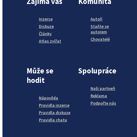
Zajímá vás
Komunita
Inzerce
Autoři
Diskuze
Staňte se
autorem
Články
Chovatelé
Atlas zvířat
Může se
Spolupráce
hodit
Naši partneři
Reklama
Nápověda
Podpořte nás
Pravidla inzerce
Pravidla diskuze
Pravidla chatu