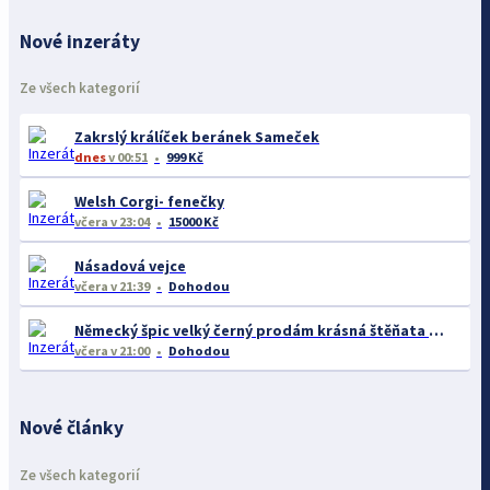
Nové inzeráty
Ze všech kategorií
Zakrslý králíček beránek Sameček
dnes
v 00:51
999 Kč
Welsh Corgi- fenečky
včera
v 23:04
15000 Kč
Násadová vejce
včera
v 21:39
Dohodou
Německý špic velký černý prodám krásná štěňata s PP - rarita
včera
v 21:00
Dohodou
Nové články
Ze všech kategorií