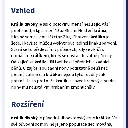
Vzhled
Králík divoký
je asi o polovinu menší než zajíc. Váží
přibližně 1,5 kg a měří 40 až 45 cm. Někteří
králíci
,
hlavně samci, jsou těžcí až 2 kg. Zbarvení
králíka
je
šedé, i když se můžou vyskytnout jedinci jinak zbarvení.
Stává se to především v případech, kdy se zkříží s
domácím
králíkem
, který se dostal do volné přírody.
Od zajíců se
králíci
liší i velikostí předních a zadních
běhů. U zajíce jsou zadní nohy podstatně delší než
přední, zatímco u
králíka
nejsou tyto rozdíly tak
patrné. Je to proto, že
králík
je savec hrabavý a přední
nohy mu neustálým hrabáním zmohutněly.
Rozšíření
Králík divoký
je původně jihoevropský druh
králíka
. Ve
své původní domovině je jeho populace decimována,