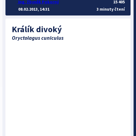
Ing. Zbyněk Pokorný
15 405
08.02.2013, 14:31
3 minuty čtení
Králík divoký
Oryctolagus cuniculus