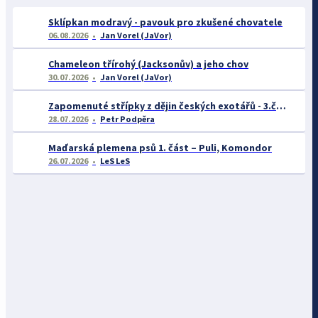
Sklípkan modravý - pavouk pro zkušené chovatele
06.08.2026
Jan Vorel (JaVor)
Chameleon třírohý (Jacksonův) a jeho chov
30.07.2026
Jan Vorel (JaVor)
Zapomenuté střípky z dějin českých exotářů - 3.část
28.07.2026
Petr Podpěra
Maďarská plemena psů 1. část – Puli, Komondor
26.07.2026
LeS LeS