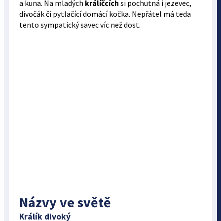
a kuna. Na mladých
králíčcích
si pochutná i jezevec,
divočák či pytlačící domácí kočka. Nepřátel má teda
tento sympatický savec víc než dost.
Názvy ve světě
Králík divoký