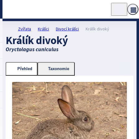
Zvířata
Králíci
Divocí králíci
Králík divoký
Králík divoký
Oryctolagus cuniculus
Přehled
Taxonomie