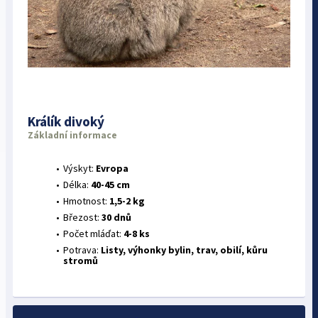
Králík divoký
Základní informace
Výskyt:
Evropa
Délka:
40-45 cm
Hmotnost:
1,5-2 kg
Březost:
30 dnů
Počet mláďat:
4-8 ks
Potrava:
Listy, výhonky bylin, trav, obilí, kůru
stromů