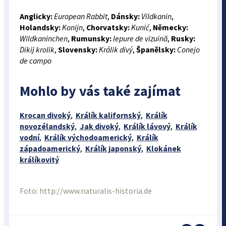
Anglicky:
European Rabbit
,
Dánsky:
Vildkanin
,
Holandsky:
Konijn
,
Chorvatsky:
Kunić
,
Německy:
Wildkaninchen
,
Rumunsky:
Iepure de vizuină
,
Rusky:
Dikij krolik
,
Slovensky:
Králik divý
,
Španělsky:
Conejo
de campo
Mohlo by vás také zajímat
Krocan divoký
,
Králík kalifornský
,
Králík
novozélandský
,
Jak divoký
,
Králík lávový
,
Králík
vodní
,
Králík východoamerický
,
Králík
západoamerický
,
Králík japonský
,
Klokánek
králíkovitý
Foto: http://www.naturalis-historia.de