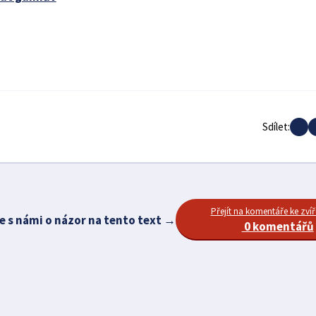
Sdílet:
Přejít na komentáře ke zvíř
e s námi o názor na tento text →
0 komentářů