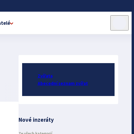
telé
Zvířata
Abecední seznam zvířat
Nové inzeráty
Ze všech kategorií