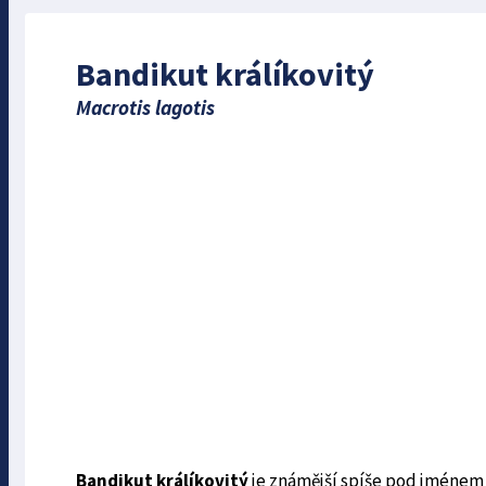
Bandikut králíkovitý
Macrotis lagotis
Bandikut králíkovitý
je známější spíše pod jménem 