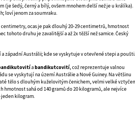
(je šedý, černý a bílý, ovšem mnohem delší než je u králíka).
h; loví jenom za soumraku.
5 centimetry, ocas je pak dlouhý 20-29 centimetrů, hmotnost
c tohoto druhu je zavalitější a až 2x těžší než samice. Český
a západní Austrálii; kde se vyskytuje v otevřené stepi a poušti
andikutovití
a
bandikutcovití
, což reprezentuje valnou
du se vyskytují na území Austrálie a Nové Guiney. Na většinu
rbaté tělo s dlouhým kuželovitým čenichem, velmi velké vztyče
ich hmotnost sahá od 140 gramů do 20 kilogramů, ale nejvíce
ě jeden kilogram.