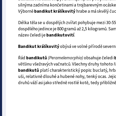
silnýma zadníma končetinami a trojbarevným ocáskem 
Výborně
bandikut králíkovitý
hrabe a má skvělý čuc
Délka těla se u dospělých zvířat pohybuje mezi 30-5
dospělého jedince je 800 gramů až 2,5 kilogramů. Same
název čeledi je
bandikutovití
.
Bandikut králíkovitý
obývá ve volné přírodě severní 
Řád
bandikutů
(Peramelemorphia)
obsahuje čeledi
b
většinu všežravých vačnatců. Všechny druhy tohoto řá
bandikutů
platí charakteristický popis: buclatý, h
uši, relativně dlouhé a hubené nohy, tenký ocas. Jej
druhů váží asi jako středně rostlé kotě, tedy přibližn