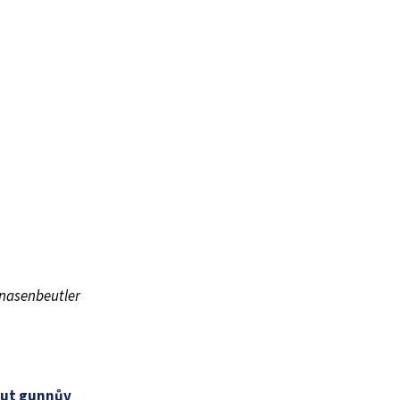
nasenbeutler
ut gunnův