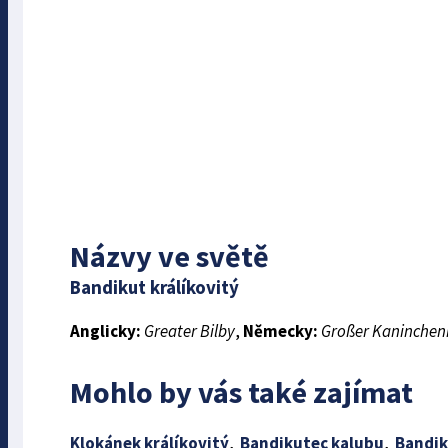
Názvy ve světě
Bandikut králíkovitý
Anglicky:
Greater Bilby
,
Německy:
Großer Kaninchen
Mohlo by vás také zajímat
Klokánek králíkovitý
,
Bandikutec kalubu
,
Bandik