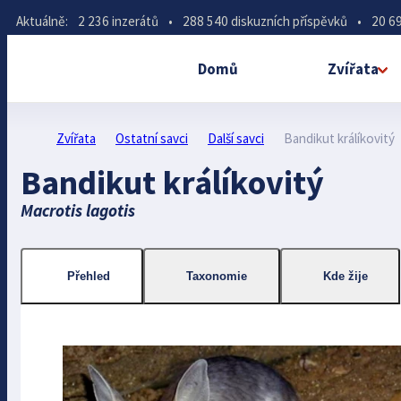
Aktuálně:
2 236 inzerátů
•
288 540 diskuzních příspěvků
•
20 69
Domů
Zvířata
Zvířata
Ostatní savci
Další savci
Bandikut králíkovitý
Bandikut králíkovitý
Macrotis lagotis
Přehled
Taxonomie
Kde žije