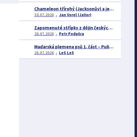
Chameleon třírohý (Jacksonův) a jeho chov
30.07.2026
Jan Vorel (JaVor)
Zapomenuté střípky z dějin českých exotářů - 3.část
28.07.2026
Petr Podpěra
Maďarská plemena psů 1. část – Puli, Komondor
26.07.2026
LeS LeS