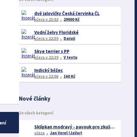
dvě jalovičky Česká červinka ČL
včera
v 23:02
29000 Kč
Vodní želvy Floridské
včera
v 22:50
Daruji
Skye terrier s PP
včera
v 22:39
V textu
Indický běžec
včera
v 22:06
160 Kč
Nové články
Ze všech kategorií
ení
Sklípkan modravý - pavouk pro zkušené chovatele
včera
Jan Vorel (JaVor)